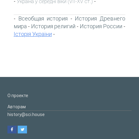
Україна у середні віки (VII-XV ст.)
-
-
Всеобщая история
История Древнего
-
-
мира
История религий
История России
-
-
-
Історія України
-
О проекте
Авторам
history@sci.house