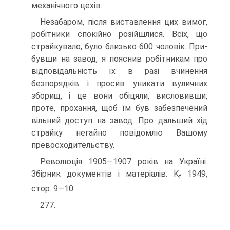
механічного цехів.
Незабаром, після виставлення цих вимог,
робітники спокійно розійшлися. Всіх, що
страйкувало, було близько 600 чоловік. При­
бувши на завод, я пояснив робітникам про
відповідальність їх в разі вчинення
безпорядків і просив уникати вуличних
зборищ, і це вони обіцяли, висловивши,
проте, прохання, щоб їм був забезпечений
вільний доступ на завод. Про дальший хід
страйку негайно повідом­лю Вашому
превосходительству.
Революція 1905—1907 років на Україні.
Збірник документів і матеріалів. K
1949,
f
стор. 9—10.
277.