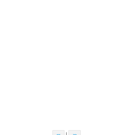
|
<<
>>