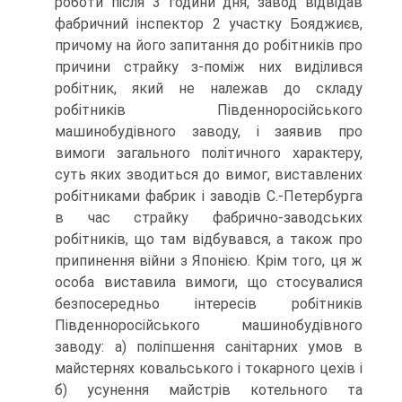
роботи після 3 години дня, завод відвідав
фабричний інспектор 2 участку Бояджиєв,
при­чому на його запитання до робітників про
причини страйку з-поміж них виділився
робітник, який не належав до складу
робітників Південноросійського
машинобудівного заводу, і заявив про
вимоги загального політичного характеру,
суть яких зводиться до вимог, виставлених
робітниками фабрик і заводів С.-Петербурга
в час страйку фабрично-заводських
робітників, що там відбувався, а також про
припинення війни з Японією. Крім того, ця ж
особа виставила вимоги, що стосувалися
безпосередньо інтересів робітників
Південно­російського машинобудівного
заводу: а) поліпшення санітарних умов в
майстернях ковальського і токарного цехів і
б) усунення майстрів котельного та