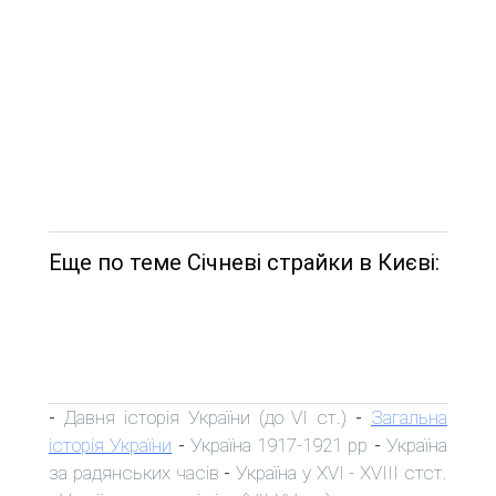
Еще по теме Січневі страйки в Києві:
Давня історія України (до VI ст.)
Загальна
-
-
історія України
Україна 1917-1921 рр
Україна
-
-
за радянських часів
Україна у XVI - XVIII стст.
-