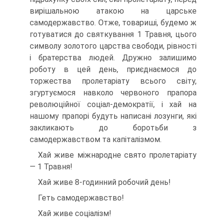
вирішальною атакою на царське
самодержавство. Отже, това­риші, будемо ж
готуватися до святкування 1 Травня, цього
символу золотого царства свободи, рівності
і братерства людей. Дружно залишимо
роботу в цей день, приєднаємося до
торжества пролета­ріату всього світу,
згуртуємося навколо червоного прапора
револю­ційної соціал-демократії, і хай на
нашому прапорі будуть написані лозунги, які
закликають до боротьби з
самодержавством та капіта­лізмом.
Хай живе міжнародне свято пролетаріату
— 1 Травня!
Хай живе 8-годинний робочий день!
Геть самодержавство!
Хай живе соціалізм!