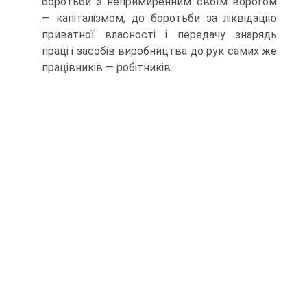
боротьби з непримирен­ним своїм ворогом
— капіталізмом, до боротьби за ліквідацію
при­ватної власності і передачу знарядь
праці і засобів виробництва до рук самих же
працівників — робітників.