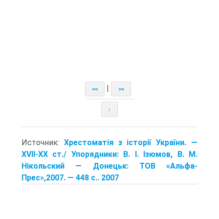
|
<<
>>
↑
Источник:
Хрестоматія з історії України. —
XVII-XX ст./ Упорядники: В. І. Ізюмов, В. М.
Нікольский — Донецьк: TOB «Альфа-
Прес»,2007. — 448 с.. 2007