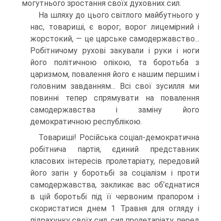
могут­нього зростання своїх духовних сил.
На шляху до цього світлого майбутнього у
нас, товариші, є ворог, ворог лицемірний і
жорстокий, — це царське самодержавство...
Робітничому рухові закували і руки і ноги
його політичною опікою, та боротьба з
царизмом, повалення його є нашим першим і
головним завданням... Всі свої зусилля ми
повинні тепер спрямувати на повалення
самодержавства і заміну його
демократичною республі­кою.
Товариші! Російська соціал-демократична
робітнича партія, єди­ний представник
класових інтересів пролетаріату, передовий
його загін у боротьбі за соціалізм і проти
самодержавства, закликає вас об’єднатися
в цій боротьбі під її червоним прапором і
скористатися днем 1 Травня для огляду і
підрахунку своїх сил, сил пролетаріату, перед