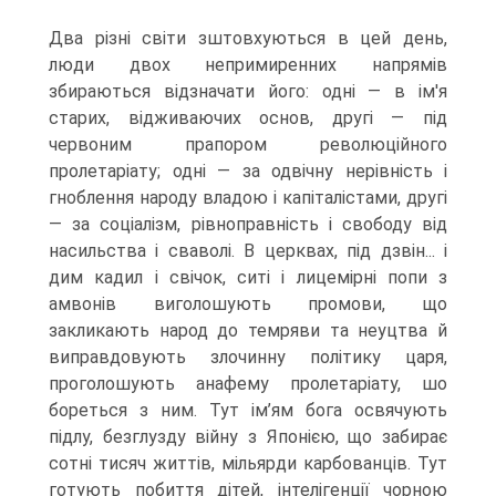
Два різні світи зштовхуються в цей день,
люди двох непримиренних напрямів
збираються відзначати його: одні — в ім'я
старих, відживаючих основ, другі — під
червоним прапором рево­люційного
пролетаріату; одні — за одвічну нерівність і
гноблення народу владою і капіталістами, другі
— за соціалізм, рівноправність і свободу від
насильства і сваволі. В церквах, під дзвін... і
дим кадил і свічок, ситі і лицемірні попи з
амвонів виголошують промови, що
закликають народ до темряви та неуцтва й
виправдовують злочинну політику царя,
проголошують анафему пролетаріату, шо
бореться з ним. Тут ім’ям бога освячують
підлу, безглузду війну з Японією, що забирає
сотні тисяч життів, мільярди карбованців. Тут
готують по­биття дітей, інтелігенції чорною