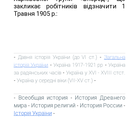
закликає робітників відзначити 1
Травня 1905 р.:
Давня історія України (до VI ст.)
Загальна
-
-
історія України
Україна 1917-1921 рр
Україна
-
-
за радянських часів
Україна у XVI - XVIII стст.
-
Україна у середні віки (VII-XV ст.)
-
-
Всеобщая история
История Древнего
-
-
мира
История религий
История России
-
-
-
Історія України
-