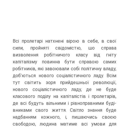
Всі пролетарі натхнені вірою в себе, в свої
сили, пройняті свідомістю, шо справа
визволення робітничого класу від гніту
капіталізму повинна бути справою самих
робітників, які завоювали собі політичну владу,
доб’ються нового соціалістичного ладу. Всім
тут світить зоря прийдешньої революції,
нового соціалістичного ладу, де не буде
класового поділу на капі­талістів і пролетарів,
де всі будуть вільними і рівноправними буді­
вниками свого життя. Світло знання буде
надбанням кожного, і, пишаючись своєю
свободою, людина матиме всі умови для