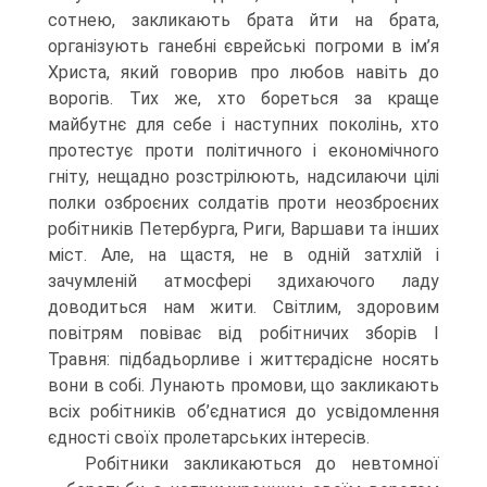
сотнею, закликають брата йти на брата,
організують ганебні єврейські погроми в ім’я
Христа, який говорив про любов навіть до
ворогів. Тих же, хто бореться за краще
майбутнє для себе і наступних поколінь, хто
протестує проти по­літичного і економічного
гніту, нещадно розстрілюють, надсилаючи цілі
полки озброєних солдатів проти неозброєних
робітників Петер­бурга, Риги, Варшави та інших
міст. Але, на щастя, не в одній затхлій і
зачумленій атмосфері здихаючого ладу
доводиться нам жити. Світлим, здоровим
повітрям повіває від робітничих зборів І
Травня: підбадьорливе і життєрадісне носять
вони в собі. Лунають промови, що закликають
всіх робітників об’єднатися до усвідомлення
єдності своїх пролетарських інтересів.
Робітники закликаються до невтомної