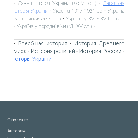
Давня історія України (до VI ст.)
Загальна
-
-
історія України
Україна 1917-1921 рр
Україна
-
-
за радянських часів
Україна у XVI - XVIII стст.
-
Україна у середні віки (VII-XV ст.)
-
-
Всеобщая история
История Древнего
-
-
мира
История религий
История России
-
-
-
Історія України
-
О проекте
Авторам