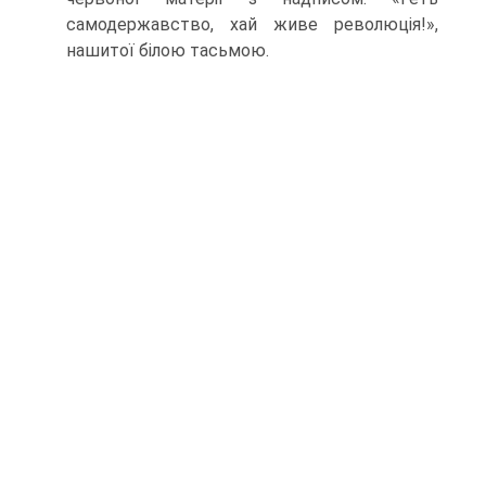
самодержавство, хай живе рево­люція!»,
нашитої білою тасьмою.