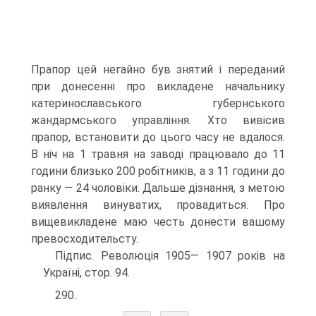
Прапор цей негайно був знятий і переданий
при донесенні про викладене начальнику
катерино­славського губернського
жандармського управління. Хто вивісив
прапор, встановити до цього часу не вдалося.
В ніч на 1 травня на заводі працювало до 11
години близько 200 робітників, а з 11 години до
ранку — 24 чоловіки. Дальше дізнання, з метою
виявлення винуватих, провадиться. Про
вищевикладене маю честь донести вашому
превосходительсту.
Підпис. Революція 1905— 1907 років на
Україні, стор. 94.
290.