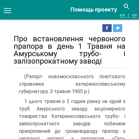
Помощь проекту
<<
↑
>>
Про встановлення червоного
прапора в день 1 Травня на
Амурському трубо- і
залізопрокатному заводі
(Рапорт новомосковського повітового
справника катеринославському
губернатору. З травня 1905 р.)
1 цього травня о 3 годині ранку на одній з
труб Амурського заводу акціонерного
товариства Катеринославського трубо- і
залізопрокат­ного заводів побачили
прикріплений до громовідводу прапор з
червоної матерії з надписом: «Геть