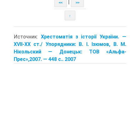
|
<<
>>
↑
Источник:
Хрестоматія з історії України. —
XVII-XX ст./ Упорядники: В. І. Ізюмов, В. М.
Нікольский — Донецьк: TOB «Альфа-
Прес»,2007. — 448 с.. 2007