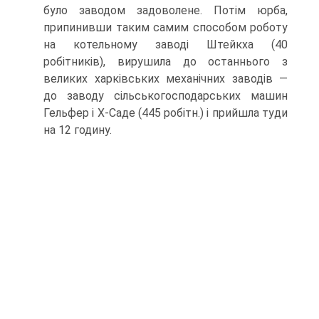
було заводом задоволене. Потім юрба,
припинивши таким самим способом роботу
на котельному заводі Штейкха (40
робітників), вирушила до остан­нього з
великих харківських механічних заводів —
до заводу сільсько­господарських машин
Гельфер і X-Саде (445 робітн.) і прийшла туди
на 12 годину.