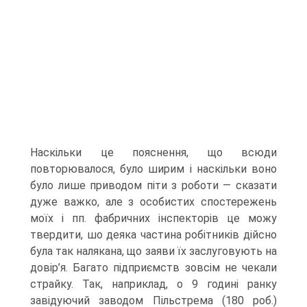
Наскільки це пояснення, що всюди
повторювалося, було ширим і наскільки воно
було лише приводом піти з роботи — сказати
дуже важко, але з особистих спостережень
моїх і пп. фабричних інспекторів це можу
твердити, шо деяка частина робітників дійсно
була так налякана, що заяви їх заслуговують на
довір’я. Багато підприємств зовсім не чекали
страйку. Так, наприклад, о 9 годині ранку
завідуючий заводом Пільстрема (180 роб.)