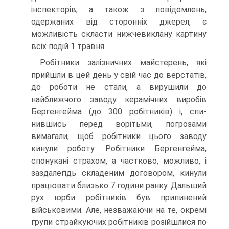
інспекторів, а також з повідомлень,
одержаних від сторонніх джерел, є
можливість скласти нижчевиклану картину
всіх подій 1 травня.
Робітники залізничних майстерень, які
прийшли в цей день у свій час до верстатів,
до роботи не стали, а вирушили до
найближчого заводу керамічних виробів
Бергенгейма (до 300 робітників) і, спи­
нившись перед ворітьми, погрозами
вимагали, щоб робітники цього заводу
кинули роботу. Робітники Бергенгейма,
спонукані страхом, а частково, можливо, і
заздалегідь складеним договором, кинули
працювати близько 7 години ранку. Дальший
рух юрби робітників був припинений
військовими. Але, незважаючи на те, окремі
групи страйкуючих робітників розійшлися по