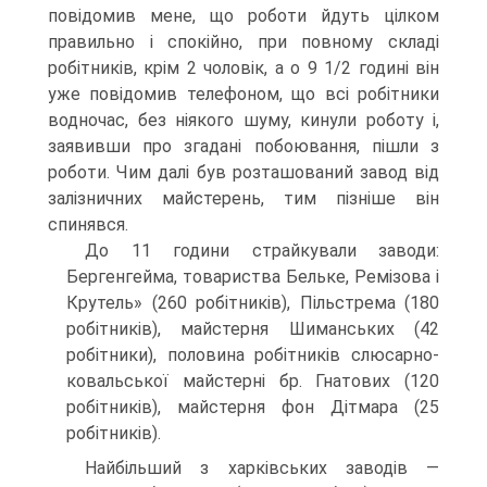
повідомив мене, що роботи йдуть цілком
правильно і спокійно, при повному складі
робітників, крім 2 чоловік, а о 9 1/2 годині він
уже повідомив телефоном, що всі робітники
водночас, без ніякого шуму, кинули роботу і,
заявивши про згадані побоювання, пішли з
роботи. Чим далі був розташований завод від
залізничних майстерень, тим пізніше він
спинявся.
До 11 години страйкували заводи:
Бергенгейма, товариства Бель­ке, Ремізова і
Крутель» (260 робітників), Пільстрема (180
робіт­ників), майстерня Шиманських (42
робітники), половина робітників слюсарно-
ковальської майстерні бр. Гнатових (120
робітників), май­стерня фон Дітмара (25
робітників).
Найбільший з харківських заводів —