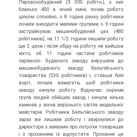
Паровозобудівний (З 300 робітн.), з них
близько 400 в нічній зміні, почав роботу
цілком спокійно; о 8 годині ранку робітники
почали виходити малими групами; о 9 годині
застрайкував машинобудівний цех (480
робіт­ників); на 11 1/2 години лишили роботу
ще 2 цехи і після обіду на роботу не вийшов
ніхто; об 11 годині частина робітників
паравозо- будівного заводу вирушила до
машинобудівного заводу бельгійського
товариства (530 робітників) і, ставши біля
воріт, почала вимагати, шоб робітники
заводу кинули роботу. Водночас окрема
група людей обійшла завод і кинула кілька
каменів у вікна верхнього світла модельної
майстерні. Робітники Бельгійського заводу
зараз же ли­шили роботу і звернулися до
директора з заявами про погрози товаришів
і з проханням їх відпустити. Прохання це