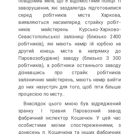
повідомив мені, що 8 відомо­стями поліції ті
заворушення, які заздалегідь підготовилися
серед робітників міста Харкова,
виявляються насамперед страйку робіт­
ників майстерень Курсько-Харково-
Севастопольської залізниці (близько 2400
робітників), які мають намір їй юрбою на
дру­гий кінець міста в напрямку до
Паровозобудівне) заводу (близько З 300
робітників), а робітники останнього заводу
дізнавшись про страйк робітників
залізничних майстерень, мають намір вийти
до них назустріч для того, щоб піти більше
процесією по місту...
Внаслідок цього мною був відряджений
зранку І травня Паровоз­ний завод
фабричний інспектор Кошечкін. У цей час
особистими моїми спостереженнями, з
донесень п. Кошечкіна та інших фабрич­них