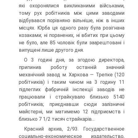
які охоронялися викликаними військами,
тому рух робітників між цими заводами
відбувався порівняно вільніше, ніж в інших
місцях. Юрба ця одного разу була розігнана
козаками; ні поранених, ні вбитих при цьому
не було, але 85 чоловік були заарештовані і
випущені лише другого дня.
O 3 годині дня, за згодою директора,
припинив роботу останній значний
механічний завод м. Харкова — Трепке (120
робітників) і таким чином на 3 годину 11
підлеглих фабричній інспекції заводів не
працювали і страйкувало близько 5140
робітників; приєднавши сюди залізничні
майстерні, ми матимемо 12 підприємств і
близько 7 1/2 тисяч страйкарів...
Красний архив, 2/93. Государственное
социально-економическое издательство,