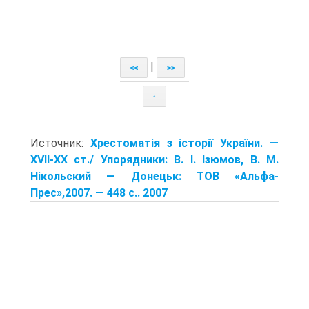
|
<<
>>
↑
Источник:
Хрестоматія з історії України. —
XVII-XX ст./ Упорядники: В. І. Ізюмов, В. М.
Нікольский — Донецьк: TOB «Альфа-
Прес»,2007. — 448 с.. 2007