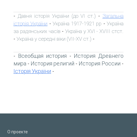
Давня історія України (до VI ст.)
Загальна
-
-
історія України
Україна 1917-1921 рр
Україна
-
-
за радянських часів
Україна у XVI - XVIII стст.
-
Україна у середні віки (VII-XV ст.)
-
-
Всеобщая история
История Древнего
-
-
мира
История религий
История России
-
-
-
Історія України
-
О проекте