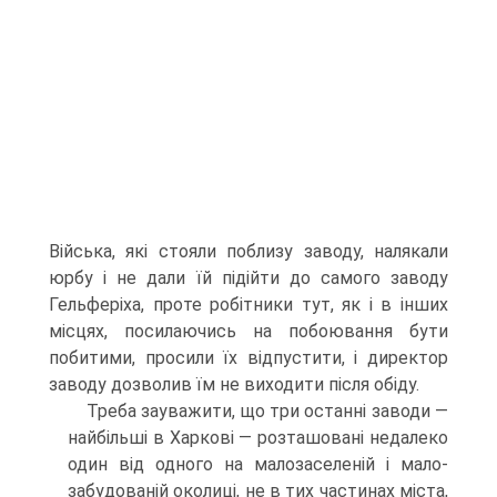
Війська, які стояли поблизу заводу, налякали
юрбу і не дали їй підійти до самого заводу
Гельферіха, проте робітники тут, як і в інших
місцях, посилаючись на побоювання бути
побитими, просили їх відпустити, і директор
заводу дозволив їм не виходити після обіду.
Треба зауважити, що три останні заводи —
найбільші в Харкові — розташовані недалеко
один від одного на малозаселеній і мало-
забудованій околиці, не в тих частинах міста,