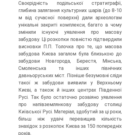
Своєрідність подільської стратиграфії,
глибина залягання культурних шарів (до 8-10
м від сучасної поверхні) дали археологам
унікальні закриті комплекси, багато в чому
змінили існуючі уявлення про масову
забудову. Ці розкопки повністю підтвердили
висновки П.П. Толочка про те, що масова
забудова Києва загалом була близькою до
забудови Новгорода, Берестя, Мінська,
Смоленська та інших північних
давньоруських міст. Пізніше безумовні сліди
такої ж забудови виявили у Верхньому
Києві, а також й інших центрах Південної
Русі. Так було остаточно розвіяно уявлення
про напівземлянкову забудову столиці
Київської Русі. Матеріал, здобутий за ці роки,
більш ніж удвічі перевищив кількість
знахідок з розкопок Києва за 150 попередніх
років.