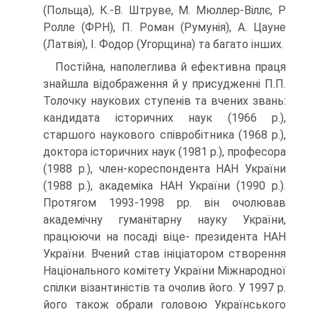
(Польща), К.-В. Штруве, М. Мюллер-Віллє, Р
Ролле (ФРН), П. Роман (Румунія), А. Цауне
(Латвія), І. Фодор (Угорщина) та багато інших.
Постійна, наполеглива й ефективна праця
знайшла відображення й у присудженні П.П.
Толочку наукових ступенів та вчених звань:
кандидата історичних наук (1966 р.),
старшого наукового співробітника (1968 р.),
доктора історичних наук (1981 р.), професора
(1988 р.), член-кореспондента НАН України
(1988 р.), академіка НАН України (1990 р.).
Протягом 1993-1998 рр. він очолював
академічну гуманітарну науку України,
працюючи на посаді віце- президента НАН
України. Вчений став ініціатором створення
Національного комітету України Міжнародної
спілки візантиністів та очолив його. У 1997 р.
його також обрали головою Українського