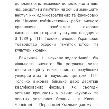
допомагають, наскільки це можливо в наш
час, захистити пам'ятки чи хоч би зменшити
наступ них адміністративних та фінансових
кіл. Чимало публіцистичних робіт вченого
присвячено проблемам охорони
національної історико-культурної спадщини.
З 1989 р. П.П. Толочко очолює Українське
товариство охорони пам'яток історії та
культури України.
Важливий і науково-педагогічний бік
діяльності вченого. Він регулярно читає
цикли лекцій у вітчизняних та зарубіжних
університетах й наукових центрах. П.П.
Толочко виховав близько двох десятків
кваліфікованих фахівців, які сьогодні
активно працюють в різних наукових та
освітніх установах України - в Києві і
Чернігові, Переяславі-Хмельницькому і