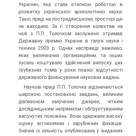
України», яка стала етапною роботою в
розвитку української археологічної науки.
Такої праці на пострадянському просторі ще
не виходило. За її створення колектив на
чолі з П.П. Толочком заслужено отримав
Державну премію України в галузі науки і
техніки 2003 р. Однак насправді важливо,
яких величезних організаційних та інших
зусиль коштувало здійснення випуску цих
грубезних томів у роки повної відсутності
державного фінансування наукових видань.
Наукові праці П.П. Толочка відзначаються
широкою постановкою завдань, великим
діапазоном залучених джерел, чітким
дослідницьким напрямком і обґрунтуванням
висунутих положень. Вони одержали високу
оцінку вітчизняних і зарубіжних фахівців.
Значна їх кількість опублікована у виданнях