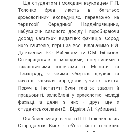
Ще студентом і молодим науковцем П.П.
Толочко брав участь в багатьох
археологічних експедиціях, переважно на
території Середньої Наддніпрянщини,
набуваючи власного досіду і перебираючи
досвід багатьох видатних фахівців. Серед
його вчителів, перш за все, відзначимо В.Й.
Довженка, Б.О. Рибакова та С.М. Бібікова.
Співпрацював з молодими, енергійними і
талановитими колегами з Москви та
Ленінграду, з якими зберігає дружні та
наукові зв'язки впродовж усього життя.
Поруч в Інституті були такі ж завзяті й
працьовиті, залюблені у археологію молоді
фахівці, а деякі з них - друзі ще з
студентської лави (В.І. Бідзіля, А.І. Кубишев).
Особливе місце в житті П.П. Толочка посів
Стародавній Київ - об'єкт його головних