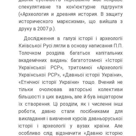
спекулятивне та кон’юктурне підгрунтя
(«Археология и древняя история. В защиту
исторического марксизма», що вийшла з
друку в 2007 р.).
Дослідження в галузі історії і археології
Київської Русі лягли в основу написання П.П.
Толочком розділів багатьох капітальних
академічних видань: багатотомної «Історії
Української РСР», тритомної «Археології
Української РСР», «Давньої історії України»,
«Етнічної історії України» тощо. Вчений не
тільки очолював авторські колективи
більшості з цих видань, але й був ініціатором
їх створення. Ці розділи, як і численні інші
роботи, давно стали посібниками для
викладання і вивчення курсів давньоруської
історії і археології у вузах країни. Але
особливо слід відзначити «Давню історію