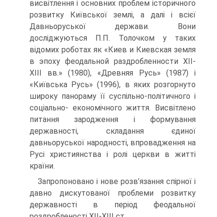
висвітлення і основних проблем історичного
розвитку Київської землі, а далі і всієї
Давньоруської держави. Вони
досліджуються П.П. Толочком у таких
відомих роботах як «Киев и Киевская земля
в эпоху феодальной раздробленности ХІІ-
ХІІІ вв.» (1980), «Древняя Русь» (1987) і
«Київська Русь» (1996), в яких розгорнуто
широку панораму її суспільно-політичного і
соціально- економічного життя. Висвітлено
питання зародження і формування
державності, складання єдиної
давньоруської народності, впровадження на
Русі християнства і ролі церкви в житті
країни.
Запропоновано і нове розв’язання спірної і
давно дискутованої проблеми розвитку
державності в період феодальної
роздробленості ХІІ-ХІІІ ст.