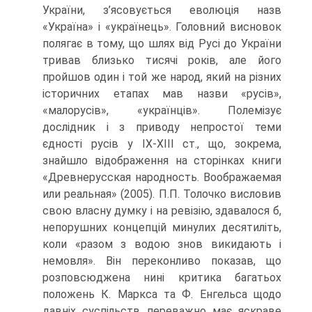
України, з’ясовується еволюція назв
«Україна» і «українець». Головний висновок
полягає в тому, що шлях від Русі до України
тривав близько тисячі років, але його
пройшов один і той же народ, який на різних
історичних етапах мав назви «русів»,
«малорусів», «українців». Полемізує
дослідник і з приводу непростої теми
єдності русів у ІХ-ХІІІ ст., що, зокрема,
знайшло відображення на сторінках книги
«Древнерусская народность. Воображаемая
или реальная» (2005). П.П. Толочко висловив
свою власну думку і на ревізію, здавалося б,
непорушних концепцій минулих десятиліть,
коли «разом з водою знов викидають і
немовля». Він переконливо показав, що
розповсюджена нині критика багатьох
положень К. Маркса та Ф. Енгельса щодо
давніх суспільств переважно має яскраве