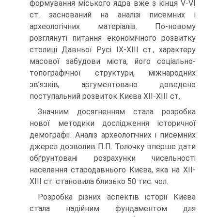
формування міського ядра вже з кінця V-VI
ст. заснований на аналізі писемних і
археологічних матеріалів. По-новому
розглянуті питання економічного розвитку
столиці Давньої Русі IX-XIII ст., характеру
масової забудови міста, його соціально-
топографічної структури, міжнародних
зв’язків, аргументовано доведено
поступальний розвиток Києва ХІІ-ХІІІ ст.
Значним досягненням стала розробка
нової методики дослідження історичної
демографії. Аналіз археологічних і писемних
джерел дозволив П.П. Толочку вперше дати
обґрунтовані розрахунки чисельності
населення стародавнього Києва, яка на XII-
XIII ст. становила близько 50 тис. чол.
Розробка різних аспектів історії Києва
стала надійним фундаментом для