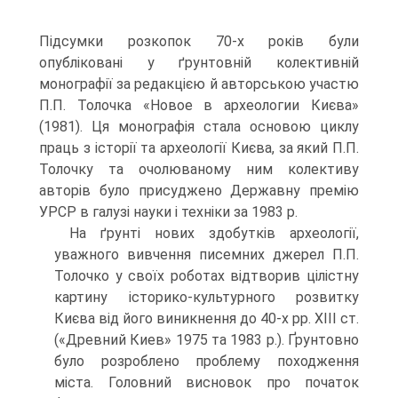
Підсумки розкопок 70-х років були
опубліковані у ґрунтовній колективній
монографії за редакцією й авторською участю
П.П. Толочка «Новое в археологии Києва»
(1981). Ця монографія стала основою циклу
праць з історії та археології Києва, за який П.П.
Толочку та очолюваному ним колективу
авторів було присуджено Державну премію
УРСР в галузі науки і техніки за 1983 р.
На ґрунті нових здобутків археології,
уважного вивчення писемних джерел П.П.
Толочко у своїх роботах відтворив цілістну
картину історико-культурного розвитку
Києва від його виникнення до 40-х рр. XIII ст.
(«Древний Киев» 1975 та 1983 р.). Ґрунтовно
було розроблено проблему походження
міста. Головний висновок про початок