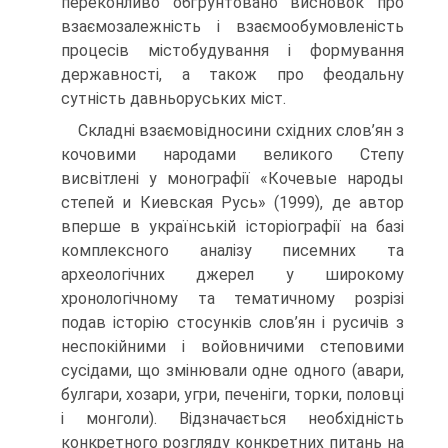
переконливо обґрунтовано висновок про
взаємозалежність і взаємообумовленість
процесів містобудування і формування
державності, а також про феодальну
сутність давньоруських міст.
Складні взаємовідносини східних слов’ян з
кочовими народами великого Степу
висвітлені у монографії «Кочевые народы
степей и Киевская Русь» (1999), де автор
вперше в українській історіографії на базі
комплексного аналізу писемних та
археологічних джерел у широкому
хронологічному та тематичному розрізі
подав історію стосунків слов’ян і русичів з
неспокійними і войовничими степовими
сусідами, що змінювали одне одного (авари,
булгари, хозари, угри, печеніги, торки, половці
і монголи). Відзначається необхідність
конкретного розгляду конкретних питань на