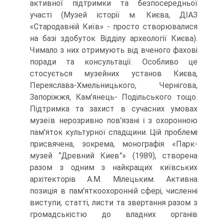
активної підтримки та безпосередньої
участі (Музей історії м. Києва, ДІАЗ
«Стародавній Київ» - просто створювалися
на базі здобуток Відділу археології Києва).
Чимало з них отримують від вченого фахові
поради та консультації. Особливо це
стосується музейних установ Києва,
Переяслава-Хмельницького, Чернігова,
Запоріжжя, Кам'янець- Подільського тощо.
Підтримка та захист в сучасних умовах
музеїв нерозривно пов'язані і з охоронною
пам'яток культурної спадщини. Цій проблемі
присвячена, зокрема, монографія «Парк-
музей “Древний Киев”» (1989), створена
разом з одним з найкращих київських
архітекторів А.М. Мілецьким. Активна
позиція в пам'яткоохоронній сфері, численні
виступи, статті, листи та звертання разом з
громадськістю до владних органів