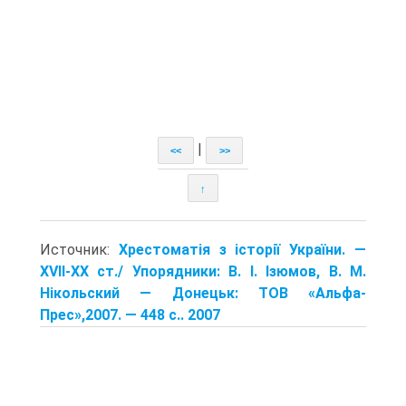
|
<<
>>
↑
Источник:
Хрестоматія з історії України. —
XVII-XX ст./ Упорядники: В. І. Ізюмов, В. М.
Нікольский — Донецьк: TOB «Альфа-
Прес»,2007. — 448 с.. 2007