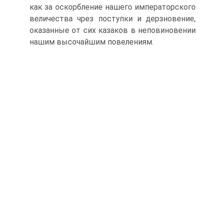
как за оскор­бление нашего императорского
величества чрез поступки и дерзно­вение,
оказанные от сих казаков в неповиновении
нашим высочай­шим повелениям.