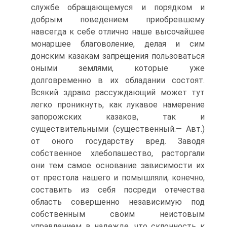
службе обращающемуся и порядком и
добрым поведением приобревшему
навсегда к себе отлично наше высочайшее
монаршее благоволение, делая и сим
донским казакам запрещения пользоваться
оными землями, которые уже
долговременно в их обладании состоят.
Всякий здраво рассуж­дающий может тут
легко проникнуть, как лукавое намерение
запо­рожских казаков, так и
существительными (существенный.— Авт.)
от оного государству вред. Заводя
собственное хлебопашество, ра­сторгали
они тем самое основание зависимости их
от престола нашего и помышляли, конечно,
составить из себя посреди отечества
область совершенно независимую под
собственным своим неисто­вым
управлением в надежде, что склонность к