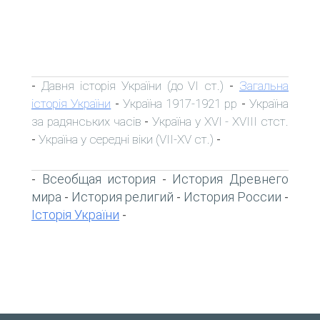
Давня історія України (до VI ст.)
Загальна
-
-
історія України
Україна 1917-1921 рр
Україна
-
-
за радянських часів
Україна у XVI - XVIII стст.
-
Україна у середні віки (VII-XV ст.)
-
-
Всеобщая история
История Древнего
-
-
мира
История религий
История России
-
-
-
Історія України
-