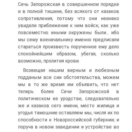
Сечь Запорожская в совершенном порядке
и в полной тишине, без всякого от казаков
сопротивления, потому что они неинако
увидели приближение к ним войск, как уже
повсеме­стно иными окружены были... ибо
мы сему военачальнику именно предписали
стараться произвесть порученное ему дело
спокойней­шим образом, убегая, сколько
возможно, пролития крови.
Возвещая нашим верным и любезным
подданым все сии обсто­ятельства, можем
мы в то же время им объявить, что нет
теперь более Сечи Запорожской в
политическом ее уродстве, следовательно
же и казаков сего имени, место жилища и
угодья тамошние оставляем мы, числя их по
способности к Новороссийской губернии; и
поруча в новом заведении и устройстве во