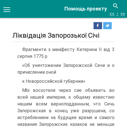
Помощь проекту
<<
↑
>>
Ліквідація Запорозької Січі
Фрагменти з маніфесту Катерини II від 3
серпня 1775 р.
«Об уничтожении Запорожской Сечи и о
причислении оной
к Новороссийской губернии»
Mbi восхотели через сие объявить во
всей нашей империи, к общему известию
нашим всем верноподданным, что Сечь
Запо­рожская в конец уже разрушена, со
истреблением на будущее время и самого
названия Запорожских казаков не меньше