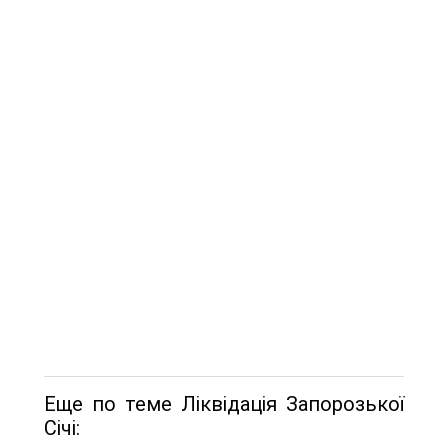
Еще по теме Ліквідація Запорозької
Січі: