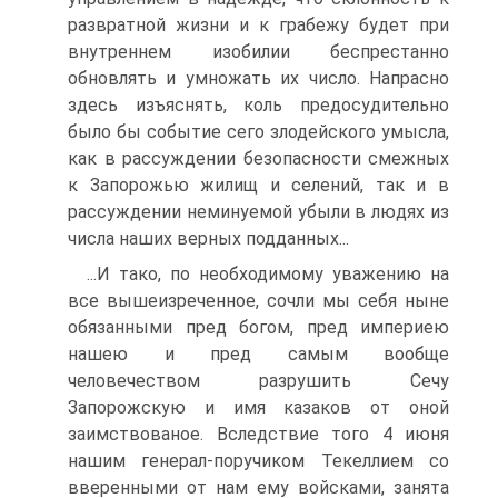
развратной жизни и к грабежу будет при
внутреннем изобилии беспрестанно
обновлять и умножать их число. Напрасно
здесь изъяснять, коль предосуди­тельно
было бы событие сего злодейского умысла,
как в рассуждении безопасности смежных
к Запорожью жилищ и селений, так и в
рассуждении неминуемой убыли в людях из
числа наших верных подданных...
...И тако, по необходимому уважению на
все вышеизреченное, сочли мы себя ныне
обязанными пред богом, пред империею
нашею и пред самым вообще
человечеством разрушить Сечу
Запорожскую и имя казаков от оной
заимствованое. Вследствие того 4 июня
нашим генерал-поручиком Текеллием со
вверенными от нам ему войсками, занята