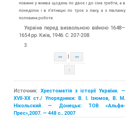
повинні у жнива щодень по двоє і до сіна гребти, а в
понеділок і в п’ятницю по троє з лану, а з півланку
половина роботи.
Україна перед визвольною війною 1648—
1654 рр. Київ, 1946. С. 207-208.
3.
|
<<
>>
↑
Источник:
Хрестоматія з історії України. —
XVII-XX ст./ Упорядники: В. І. Ізюмов, В. М.
Нікольский — Донецьк: TOB «Альфа-
Прес»,2007. — 448 с.. 2007