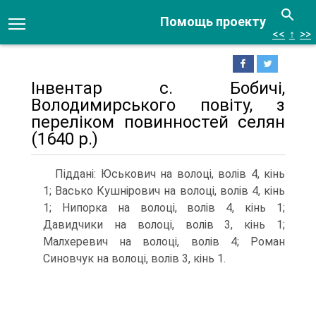
Помощь проекту
<<
↑
>>
Інвентар с. Бобичі,
Володимирського повіту, з
переліком повинностей селян
(1640 р.)
Піддані: Юськович на волоці, волів 4, кінь
1; Васько Кушнірович на волоці, волів 4, кінь
1; Нипорка на волоці, волів 4, кінь 1;
Давидчики на волоці, волів 3, кінь 1;
Малхеревич на волоці, волів 4; Роман
Синовчук на волоці, волів 3, кінь 1.