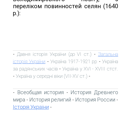
переліком повинностей селян (1640
р.):
Давня історія України (до VI ст.)
Загальна
-
-
історія України
Україна 1917-1921 рр
Україна
-
-
за радянських часів
Україна у XVI - XVIII стст.
-
Україна у середні віки (VII-XV ст.)
-
-
Всеобщая история
История Древнего
-
-
мира
История религий
История России
-
-
-
Історія України
-