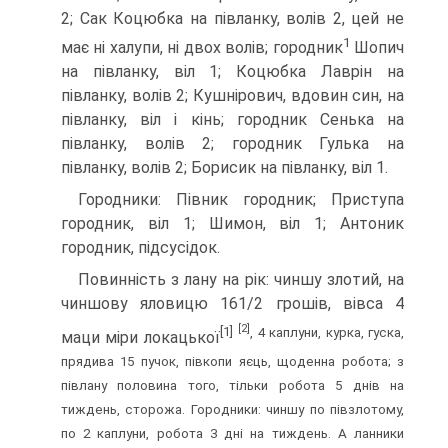
2; Сак Коцюбка на півланку, волів 2, цей не
1
має ні халупи, ні двох волів; городник
Шопич
на півланку, віл 1; Коцюбка Лаврін на
півланку, волів 2; Кушнірович, вдовин син, на
півланку, віл і кінь; городник Сенька на
півланку, волів 2; городник Гулька на
півланку, волів 2; Борисик на півланку, віл 1.
Городники: Півник городник; Приступа
городник, віл 1; Шимон, віл 1; Антоник
городник, підсусідок.
Повинність з лану на рік: чиншу злотий, на
чиншову яловицю 161/2 грошів, вівса 4
[2]
[1]
, 4 каплуни, курка, гуска,
маци міри локацької
прядива 15 пучок, півкопи яєць, щоденна робота; з
півлану половина того, тільки робота 5 днів на
тиждень, сторожа. Городники: чиншу по півзлотому,
по 2 каплуни, робота 3 дні на тиждень. А ланники