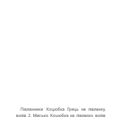
Півланники: Коцюбка Гриць на півланку,
волів 2; Мисько Ко­цюбка на півланку, волів