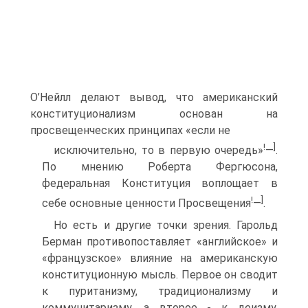
О’Нейлл делают вывод, что американский
конституционализм основан на
просвещенческих принципах «если не
!
]
исключительно, то в первую очередь»
—
.
По мнению Роберта Фергюсона,
федеральная Конституция воплощает в
!
]
себе основные ценности Просвещения
—
.
Но есть и другие точки зрения. Гарольд
Берман противопоставляет «английское» и
«французское» влияние на американскую
конституционную мысль. Первое он сводит
к пуританизму, традиционализму и
коммунитаризму, а второе - к деизму,