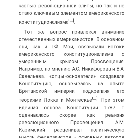
частью революционной элиты, но так и не
стало ключевым элементом американского
!
]
конституционализма
—
.
Тот же вопрос привлекал внимание
отечественных американистов. В основном
они, как и Г.Ф. Мэй, связывали истоки
американского конституционализма с
умеренным крылом Просвещения.
Например, по мнению А.С. Никифорова и В.А.
Савельева, «отцы-основатели» создавали
Конституцию, основываясь на опыте
Британской империи, подкрепляя его
!
]
теориями Локка и Монтескье
—
. При этом
идейная основа Конституции 1787 г.
оценивалась скорее как ревизия
революционного Просвещения. А.М.
Каримский расценивал политическую
мысль федералистов - основных авторов