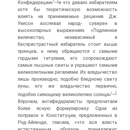
!
]
Конфедерации»
—
и что давало избирателям
хотя бы теоретическую возможность
влиять на принимаемые решения. Дж.
Уилсон воспевал народ- суверен в
высокопарных выражениях: «Подлинное
величество, независимый и
беспристрастный избиратель стоит выше
принцев, к нему обращаются с самыми
гордыми титулами, его сопровождают
самые пышные свиты и украшают самыми
великолепными регалиями. Их владычество
лишь производно, подобно бледному свету
луны; его же владычество первично,
!
]
подобно сияющему великолепию солнца»
—
.
Впрочем, антифедералисты предпочитали
более ясную формулировку. Одна из
поправок к Конституции, предложенных в
Род-Айленде, гласила, «что вся власть
естественным образом принадлежит