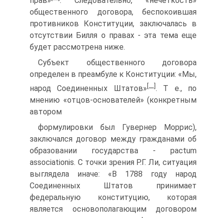
прав»
—
. Следовательно, «нечеткость»
общественного договора, беспокоившая
противников Конституции, заключалась в
отсутствии Билля о правах - эта тема еще
будет рассмотрена ниже.
Субъект общественного договора
определен в преамбуле к Конституции: «Мы,
[
]
народ Соединенных Штатов»
—
. Т е., по
мнению «отцов-основателей» (конкретным
автором
формулировки был Гувернер Моррис),
заключался договор между гражданами об
образовании государства - pactum
associationis. С точки зрения Р.Г. Ли, ситуация
выглядела иначе: «В 1788 году народ
Соединенных Штатов принимает
федеральную конституцию, которая
является основополагающим договором