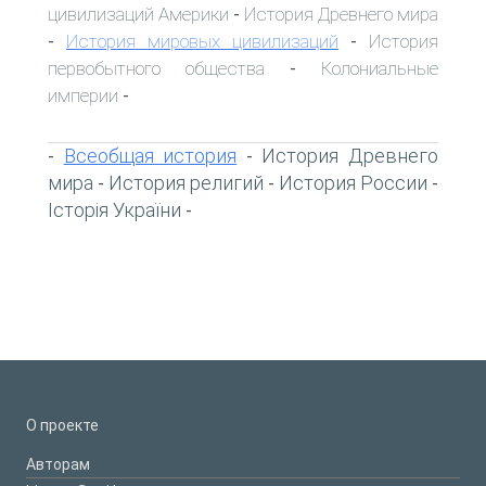
цивилизаций Америки
История Древнего мира
-
История мировых цивилизаций
История
-
-
первобытного общества
Колониальные
-
империи
-
Всеобщая история
История Древнего
-
-
мира
История религий
История России
-
-
-
Історія України
-
О проекте
Авторам