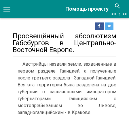
Помощь проекту
<<
↑
>>
Просвещённый абсолютизм
Габсбургов в Центрально-
Восточной Евро­пе.
Австрийцы назвали земли, захваченные в
первом разделе Галицией, а полу­ченные
после третьего раздела - Западной Галицией.
Вся эта территория была разделена на две
губернии с назначенными императором
губернаторами: гали­цийским с
местопребыванием во Львове,
западногалицийским - в Кракове.