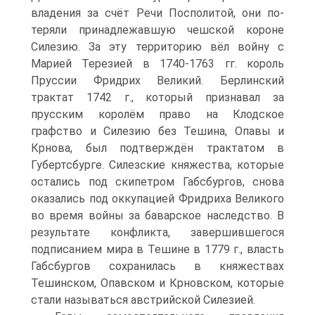
владения за счёт Речи Посполитой, они по­
теряли принадлежавшую чешской короне
Силезию. За эту территорию вёл войну с
Марией Терезией в 1740-1763 гг. король
Пруссии Фридрих Великий. Берлин­ский
трактат 1742 г., который признавал за
прусским королём право на Клодское
графство и Силезию без Тешина, Опавы и
Крнова, был подтверждён трактатом в
Губертсбурге. Силезские княжества, которые
остались под скипетром Габсбур­гов, снова
оказались под оккупацией Фридриха Великого
во время войны за баварское наследство. В
результате конфликта, завершившегося
подписанием мира в Тешине в 1779 г., власть
Габсбургов сохранилась в княжествах
Тешинском, Опавском и Крновском, которые
стали называться австрийской Силезией.