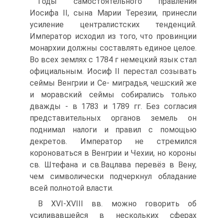
Годы самостоятельного правления
Иосифа II, сына Марии Терезии, принесли
усиление централистских тенденций.
Император исходил из того, что провин­ции
монархии должны составлять единое целое.
Во всех землях с 1784 г немец­кий язык стал
официальным. Иосиф II перестал созывать
сеймы Венгрии и Се- миградья, чешский же
и моравский сеймы собирались только
дважды - в 1783 и 1789 гг. Без согласия
представительных органов земель он
поднимал налоги и правил с помощью
декретов. Император не стремился
короноваться в Венгрии и Чехии, но короны
св. Штефана и св.Вацлава перевёз в Вену,
чем символически подчеркнул обладание
всей полнотой власти.
В XVI-XVIII вв. можно говорить об
усиливавшейся в нескольких сферах