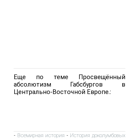
Еще по теме Просвещённый
абсолютизм Габсбургов в
Центрально-Восточной Евро­пе.:
Всемирная история
История доколумбовых
-
-