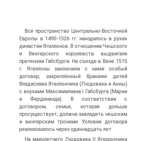
Всё пространство Центрально-Восточной
Европы в 1490-1526 гг. находилось в руках
династии Ягеллонов. В отношении Чешского
и Венгерского королевств выдвигали
претензии Габсбурги. На съезде в Вене 1515
г. Ягеллоны заключили с ними особый
договор, закреплённый браками детей
Владислава Ягеллончика (Людовика и Анны)
с внуками Максимилиана I Габсбурга (Марии
и Фердинанда). В соответствии с
договором, семья, которая дольше
просуществует, должна за­владеть чешским
и венгерским тронами. Условие договора
реализовалось через одиннадцать лет.
На малолетнего Людовика II Ягеллончика