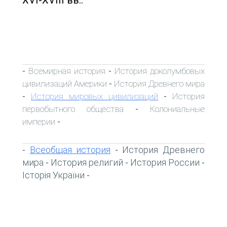
Всемирная история
История доколумбовых
-
-
цивилизаций Америки
История Древнего мира
-
История мировых цивилизаций
История
-
-
первобытного общества
Колониальные
-
империи
-
Всеобщая история
История Древнего
-
-
мира
История религий
История России
-
-
-
Історія України
-