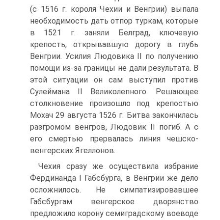
(с 1516 г. короля Чехии и Венгрии) выпала
необходимость дать отпор туркам, которые
в 1521 г. заняли Белград, клю­чевую
крепость, открывавшую дорогу в глубь
Венгрии. Усилия Людовика II по получению
помощи из-за границы не дали результата. В
этой ситуации он сам выступил против
Сулеймана II Великолепного. Решающее
столкновение произо­шло под крепостью
Мохач 29 августа 1526 г. Битва закончилась
разгромом вен­гров, Людовик II погиб. А с
его смертью прервалась линия чешско-
венгерских Ягеллонов.
Чехия сразу же осуществила избрание
Фердинанда I Габсбурга, в Венгрии же дело
осложнилось. Не симпатизировавшее
Габсбургам венгерское дворянство
предложило корону семиградскому воеводе