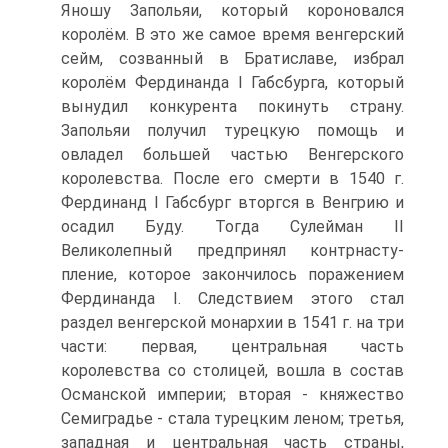
Яношу Запольяи, который короно­вался
королём. В это же самое время венгерский
сейм, созванный в Братиславе, избрал
королём Фердинанда I Габсбурга, который
вынудил конкурента покинуть страну.
Запольяи получил турецкую помощь и
овладел большей частью Венгер­ского
королевства. После его смерти в 1540 г.
Фердинанд I Габсбург вторгся в Вен­грию и
осадил Буду. Тогда Сулейман II
Великолепный предпринял контрнасту­
пление, которое закончилось поражением
Фердинанда I. Следствием этого стал
раздел венгерской монархии в 1541 г. на три
части: первая, центральная часть
королевства со столицей, вошла в состав
Османской империи; вторая - княже­ство
Семиградье - стала турецким леном; третья,
западная и центральная часть страны,