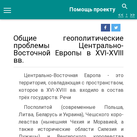
Помощь проекту
<<
↑
>>
Общие геополитические
проблемы Центрально-
Восточной Европы в XVI-XVIII
вв.
Центрально-Восточная Европа - это
территория, совпадающая с пространством,
которое в XVI-XVIII вв. входило в состав
трёх государств: Речи
Посполитой (современные Польша,
Литва, Беларусь и Украина), Чешского коро­
левства (нынешняя Чехия и Моравией, а
также исторические области Силезия и
Лужицы) и Венгерского королевства