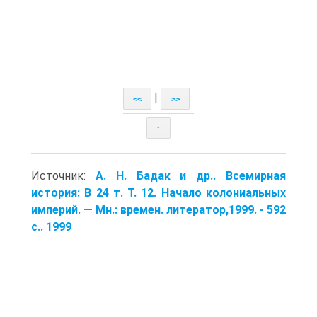
|
<<
>>
↑
Источник:
А. Н. Бадак и др.. Всемирная
история: В 24 т. Т. 12. Начало коло­ниальных
империй. — Мн.: времен. литератор,1999. - 592
с.. 1999