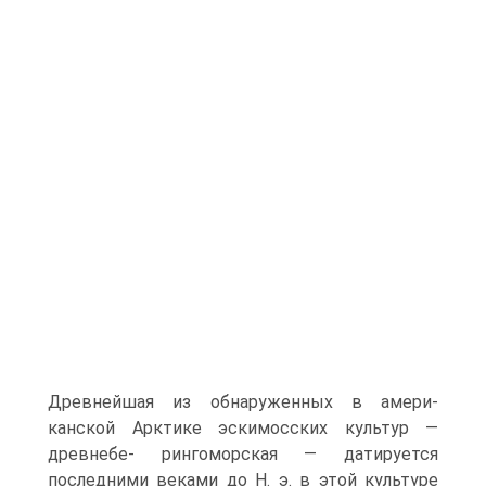
Древнейшая из обнаруженных в амери­
канской Арктике эскимосских культур —
древнебе- рингоморская — датируется
последними веками до Н. э. в этой культуре