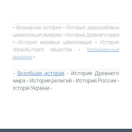
Всемирная история
История доколумбовых
-
-
цивилизаций Америки
История Древнего мира
-
История мировых цивилизаций
История
-
-
первобытного общества
Колониальные
-
империи
-
Всеобщая история
История Древнего
-
-
мира
История религий
История России
-
-
-
Історія України
-