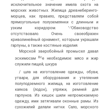
исключительное значение имела охота на
морских животных. Жилища древнеберинго-
морцев, как правило, представляли собой
прямоуголь­ные полуземлянки с длинным и
узким коридором. '-'Обаководство
отсутствовало. Очень своеобразен
криволинейный орнамент, которым украшали
гарпу­ны, а также костяные изделия.
Морской зверобойный промысел давал
Вс
эскимосам
е необходимое: мясо и жир
служили пищей, шкура
/ шла на изготовление одежды, обуви,
утвари, для обо­рудования и утепления
полуподземного жилища, на изготовление
каяков (лодок), упряжи, ремней для
гарпунов. Из кишок шили непромокаемую
одежду, ими затягивали оконные рамы. Из
сухожилий делали нитки. Сало, морского