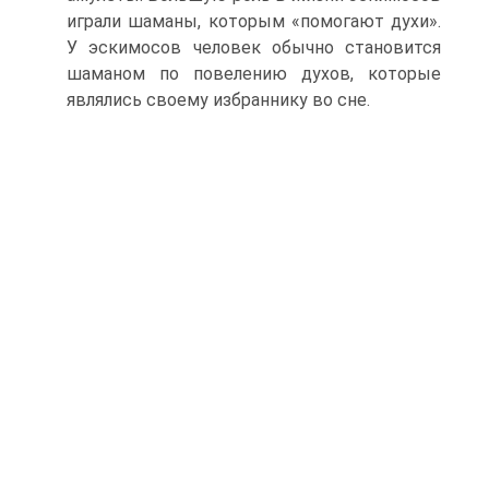
играли шаманы, которым «помогают ду­хи».
У эскимосов человек обычно становится
шама­ном по повелению духов, которые
являлись своему избраннику во сне.