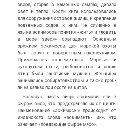
зверя, сгорая в каменных лам­пах, давало
свет и тепло. Кости кита использовались
для сооружения остовов жилищ и крепления
подзем­ных ходов к ним. Не случайно в
языке эскимосов понятия «жить» и «ловить
в море зверя» совпадают. Основным
оружием эскимосов для морской охоты
был гарпун с поворотным наконечником.
Применя­лась копьеметалка. Морская и
сухопутная охота, ры­боловство и ловля
птиц были занятиями мужчин. Женщины
занимались собирательством, а также греб­
ли на каяках при охоте на китов.
Большую часть пищи эскимосы ели в
сыром виде, что предохраняло их от цинги.
Наименование «эски­мосы» происходит от
индейского слова «эскиманть- ик», что
означает «поедающие сырое мясо».