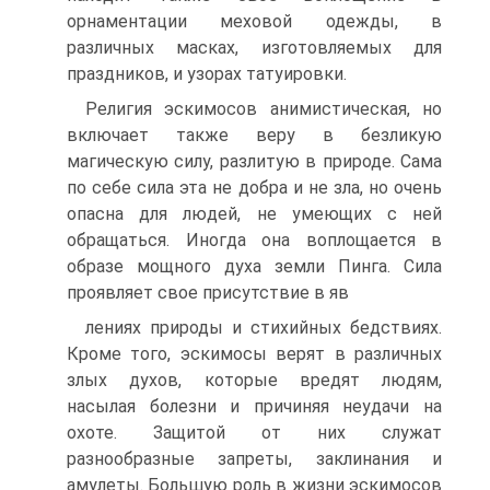
орнаментации меховой одежды, в
различных ма­сках, изготовляемых для
праздников, и узорах татуи­ровки.
Религия эскимосов анимистическая, но
включает также веру в безликую
магическую силу, разлитую в природе. Сама
по себе сила эта не добра и не зла, но очень
опасна для людей, не умеющих с ней
обращать­ся. Иногда она воплощается в
образе мощного духа земли Пинга. Сила
проявляет свое присутствие в яв­
лениях природы и стихийных бедствиях.
Кроме того, эскимосы верят в различных
злых духов, которые вредят людям,
насылая болезни и причиняя неудачи на
охоте. Защитой от них служат
разнообразные за­преты, заклинания и
амулеты. Большую роль в жизни эскимосов