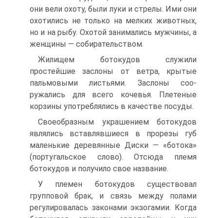
они вели охоту, были луки и стрелы. Ими они
охотились не только на мелких животных,
но и на рыбу. Охотой занимались мужчины, а
женщины — собиратель­ством.
Жилищем ботокудов служили
простейшие заслоны от ветра, крытые
пальмовыми листьями. Заслоны соо­
ружались для всего кочевья. Плетеные
корзины упо­треблялись в качестве посуды.
Своеобразным украшением ботокудов
являлись вставлявшиеся в прорезы губ
маленькие деревянные Диски — «ботока»
(португальское слово). Отсюда племя
ботокудов и получило свое название.
У племен ботокудов существовал
групповой брак, и связь между полами
регулировалась законами экзо­гамии. Когда