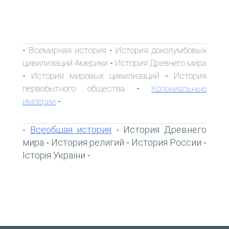
Всемирная история
История доколумбовых
-
-
цивилизаций Америки
История Древнего мира
-
История мировых цивилизаций
История
-
-
первобытного общества
Колониальные
-
империи
-
Всеобщая история
История Древнего
-
-
мира
История религий
История России
-
-
-
Історія України
-