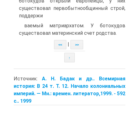
ботокудов открыли европейцы, у них
существовал первобытнообщинный строй,
поддержи­
ваемый матриархатом. У ботокудов
существовал ма­теринский счет родства.
|
<<
>>
↑
Источник:
А. Н. Бадак и др.. Всемирная
история: В 24 т. Т. 12. Начало коло­ниальных
империй. — Мн.: времен. литератор,1999. - 592
с.. 1999