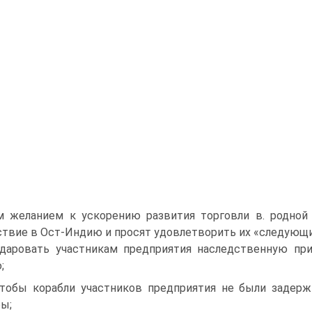
 желанием к ускорению развития торговли в. родной 
т­вие в Ост-Индию и просят удовлетворить их «следую­щи
«даровать участникам предприятия наследст­венную п
;
чтобы корабли участников предприятия не были задер
ы;