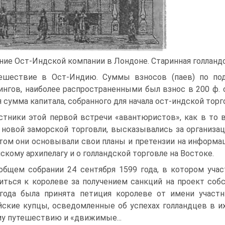
ние Ост-Индской компании в Лондоне. Старинная голланд
ешествие в Ост-Индию. Суммы взносов (паев) по под
ин­гов, наиболее распространенными был взнос в 200 ф. 
 сумма капитала, собранного для начала ост-инд­ской торговл
стники этой первой встречи «авантюристов», как в то
 новой заморской торговли, высказывались за организа
том они основывали свои планы и претензии на информа
скому архипелагу и о голландской торговле на Востоке.
общем собрании 24 сентября 1599 года, в кото­ром уча
иться к королеве за получением санкций на проект собс
года была принята петиция королеве от имени участн
йские купцы, осведомленные об успехах голландцев в и
у путешествию и «движимые...