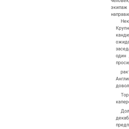
человек
экипаж 
направи
Нек
Крупн
канди
ожида
засед
один 
проси
рак
Англи
довол
Тор
капер
Дол
декаб
предп