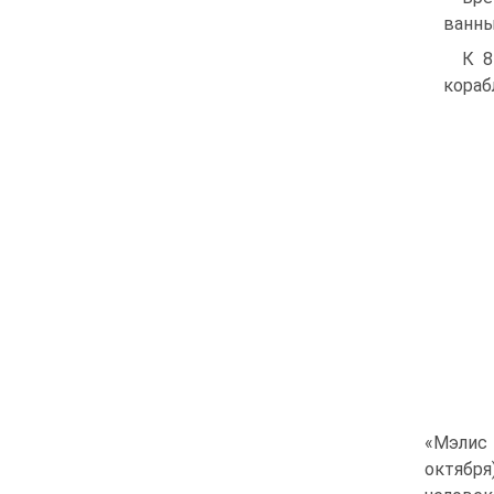
ванны
К 8
кораб
«Мэлис 
октября