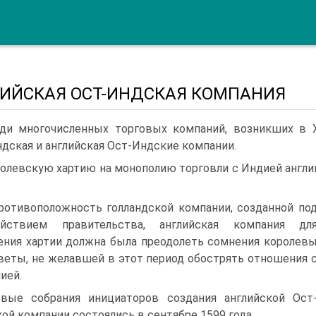
ИЙСКАЯ ОСТ-ИНДСКАЯ КОМПАНИЯ
ди многочисленных торговых компаний, воз­никших в X
ндская и английская Ост-Индские компании.
олевскую хартию на монополию торговли с Индией англий
ротивоположность голландской компании, со­зданной по
ействием правительства, английская компания дл
ения хартии должна была преодо­леть сомнения королев
веты, не желавшей в этот период обострять отношения 
ией.
вые собрания инициаторов создания англий­ской Ост
ой компании состоялись в сентябре 1599 года.