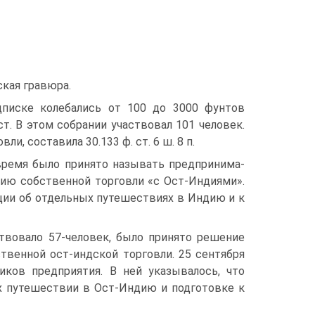
ская гравюра.
писке колебались от 100 до 3000 фунтов
ст. В этом собрании участвовал 101 человек.
и, составила 30.133 ф. ст. 6 ш. 8 п.
 время было принято называть предпринима­
цию собственной торговли «с Ост-Индиями».
ции об отдельных путешествиях в Индию и к
ствовало 57-человек, было принято решение
твенной ост-индской торговли. 25 сен­тября
иков предприятия. В ней указывалось, что
х путешествии в Ост-Индию и подго­товке к