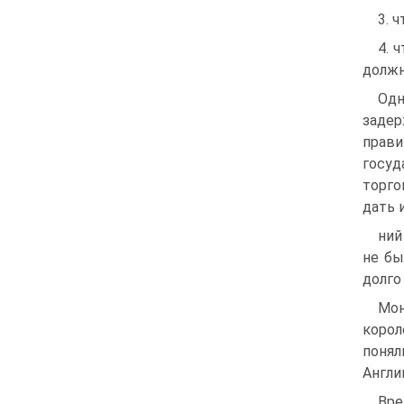
3. 
4. 
должн
Одн
задер
прави
госуд
торго
дать 
ний
не бы
долго
Мон
корол
понял
Англи
Вре