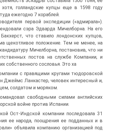
одъ­емность эскадры составила 1500 тонн, ее
хотя, голландские купцы еще в 1598 году
 туда ежегодно 7 кораблей.
водителя первой экспедиции («адмирала»).
ндовали сэра Эдварда Мичелборна. На его
Бакхерст, что ставило лондонских купцов,
ма щекотливое положение. Тем не менее, на
 кандидатуру Мичелборна, постановив, что ни
етственных постов на службе Компании, и
х собственного сословья. Это ха­
 компании с правящими кругами тюдоровской
н Джеймс Ланкастер, человек интерес­ный и,
цем, солдатом и моряком.
командовал свободными силами английских
морской войне против Испании.
ской Ост-Индской компании последовала 31
яния ее народа, поощрения ее подданных и в
овли» объявила компанию организа­цией под