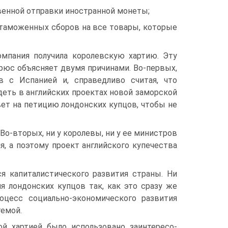
твенной отправки иностранной монеты;
т таможенных сборов на все товары, кото­рые
мпания получила королевскую хартию. Эту
юс объясняет двумя причинами. Во-пер­вых,
в с Испанией и, справедливо считая, что
идеть в английских проектах новой заморской
вет на петицию лондонских купцов, чтобы не
о-вторых, ни у королевы, ни у ее министров
, а поэтому проект английского купече­ства
я капиталистического развития страны. Ни
я лондонских купцов так, как это сразу же
роцесс социально-экономического развития
темой.
й хартией было использовано заинтересо­