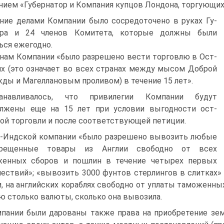
нием «Губернатор и Компания купцов Лондона, торгующих
ние делами Компании было сосредоточено в руках Гу­
ора и 24 членов Комитета, которые должны были
ься ежегодно.
нам Компании «было разрешено вести торгов­лю в Ост-
х (это означает во всех странах меж­ду мысом Доброй
ды и Магеллановым проли­вом) в течение 15 лет».
танавливалось, что привилегии Компании будут
олжены еще на 15 лет при условии выгодности ост-
ой торговли и после соответствующей пе­тиции.
-Индской компании «было разрешено выво­зить любые
прещенные товары из Англии сво­бодно от всех
женных сборов и пошлин в течение четырех первых
ествий»; «вывозить 3000 фун­тов стерлингов в слитках»
, на английских кораблях сво­бодно от уплаты таможенны
ю столько валюты, сколько она вывозила.
пании были дарованы также права на приобре­тение зе