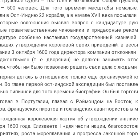
, грузо­вое судно — 100 тонн и 40 человек. Общая грузоп
— 500 человек. Для того времени масштабы немалые, 
ли в Ост-Индию 22 корабля, а в начале XVII века посы­лали
оторые осложнения вызвал вопрос о кандида­туре руко
ые правительственные чиновники и придворные рекоме
датуре особенно настаивал государственный казначей 
вших утверждения королевой своих приведе­ній, в весь
ании 3 октября 1600 года директора компа­нии отклонили
джентльмен (т. е. дворянин) не должен занимать отв
ли, чтобы им было позволено решать свои дела с людьми и
терная деталь в отношениях только еще организу­емой
и. Во главе первой ост-индской экспедиции был поставле
ьно типичной для того времени биогра­фии. Он был торгов
говал в Португалии, плавал с Рэймондом на Восток, 
ов, французских пиратов и голландских авантю­ристов в 
гожданная королевская хартия об утверждении англий
ря 1600 года. Елизавета I «для чести нации, благососто
риятиях, роста мореплавания и прогресса законной торг