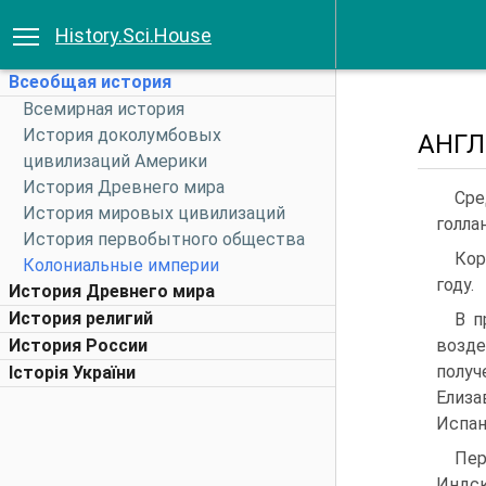
History.Sci.House
Всеобщая история
Всемирная история
История доколумбовых
АНГЛ
цивилизаций Америки
История Древнего мира
Сре
История мировых цивилизаций
голла
История первобытного общества
Кор
Колониальные империи
году.
История Древнего мира
История религий
В п
История России
возд
получ
Історія України
Елиза
Испан
Пер
Индск