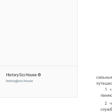
History.Sci.House ©
сильным
history@sci.house
путешес
1. 
панию
2. 
служб