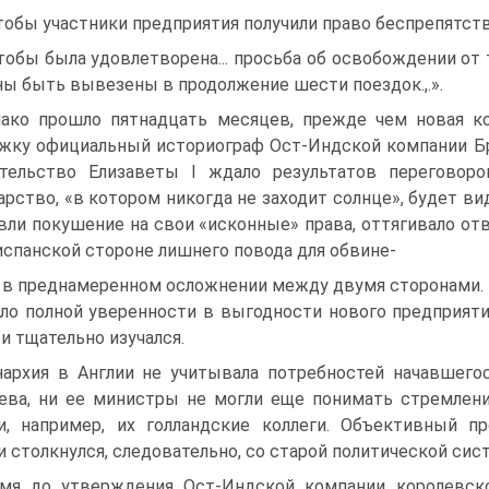
чтобы участники предприятия получили право беспрепятс
чтобы была удовлетворена... просьба об осво­бождении о
ы быть вывезены в продолжение шести поездок.,.».
ако прошло пятнадцать месяцев, прежде чем новая ко
жку официальный историограф Ост-Индской компании Бр
тельство Елизаветы I ждало результатов переговоро
арство, «в котором никогда не заходит солнце», будет в
вли покушение на свои «исконные» права, оття­гивало от
испанской стороне лишнего повода для обвине-
 в преднамеренном осложнении между двумя сто­ронами. В
ло полной уверенности в выгодности нового предприятия
 и тщательно изучался.
архия в Англии не учитывала потребностей начавшегос
ева, ни ее министры не могли еще понимать стремлени
и, например, их голландские коллеги. Объек­тивный п
и столкнулся, следовательно, со старой полити­ческой сис
мя до утверждения Ост-Индской компании королевско