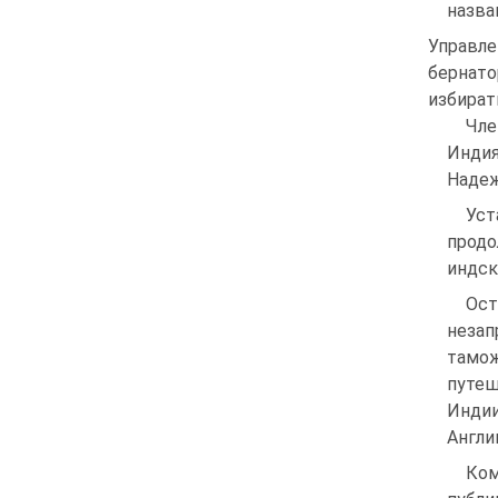
назва
Управле
бернат
избират
Чле
Индия
Надеж
Ус
прод
индск
Ост
неза
тамо
путеш
Индии
Англи
Ком