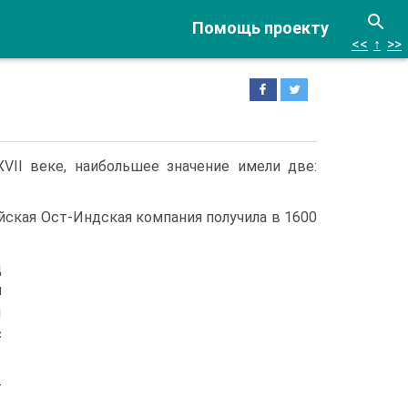
Помощь проекту
<<
↑
>>
VII веке, наибольшее значение имели две:
ская Ост-Индская компания получила в 1600
д
я
ы
с
-