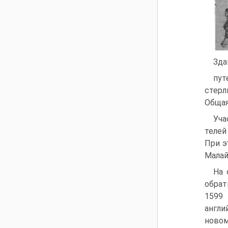
Зда
пут
стерл
Общая
Уча
телей
При э
Малай
На 
обрат
1599 
англи
новом