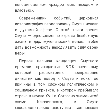
неповиновение», «раздор меж народом и
властью».
Современники событий, церковная
историография первопричину Смуты искали
в духовной сфере. С этой точки зрения
Смута — одно­временно кара за безбожную
жизнь и дар, мученический венец, чтобы
дать возможность народу явить силу своей
веры.
Первая цельная концепция Смутного
времени принадлежит В.О.Ключевскому,
который рассматривал прекращение
династии как повод к Смуте и искал ее
причины в том сложном политическом и
социальном кризисе, в котором пребывала
страна в начале XVII в. Со­гласно знаменитой
схеме Ключевского, в Смуте
«последовательно вы­ступают все классы