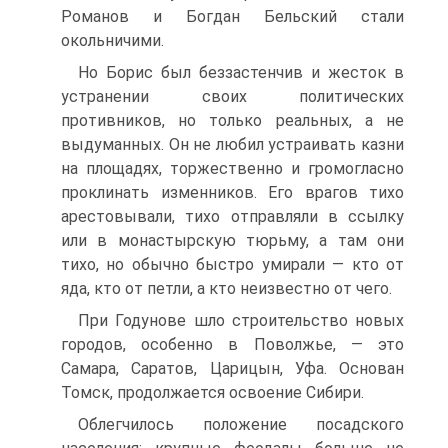
Романов и Богдан Бельский стали
окольничими.
Но Борис был беззастенчив и жесток в
устранении своих полити­ческих
противников, но только реальных, а не
выдуманных. Он не любил устраивать казни
на площадях, торжественно и громогласно
проклинать изменников. Его врагов тихо
арестовывали, тихо отправляли в ссылку
или в монастырскую тюрьму, а там они
тихо, но обычно бы­стро умирали — кто от
яда, кто от петли, а кто неизвестно от чего.
При Годунове шло строительство новых
городов, особенно в По­волжье, — это
Самара, Саратов, Царицын, Уфа. Основан
Томск, про­должается освоение Сибири.
Облегчилось положение посадского