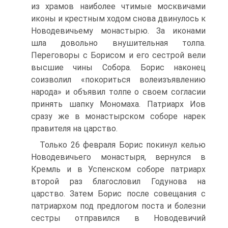
из храмов наиболее чтимые моск­вичами
иконы и крестным ходом снова двинулось к
Новодевичьему мо­настырю. За иконами
шла довольно внушительная толпа.
Переговоры с Борисом и его сестрой вели
высшие чины Собора. Борис наконец
соизволил «покориться волеизъявлению
народа» и объявил толпе о своем согласии
принять шапку Мономаха. Патриарх Иов
сразу же в монастырском соборе нарек
правителя на царство.
Только 26 февраля Борис покинул келью
Новодевичьего монастыря, вернулся в
Кремль и в Успенском соборе патриарх
второй раз благо­словил Годунова на
царство. Затем Борис после совещания с
патри­архом под предлогом поста и болезни
сестры отправился в Новодеви­чий