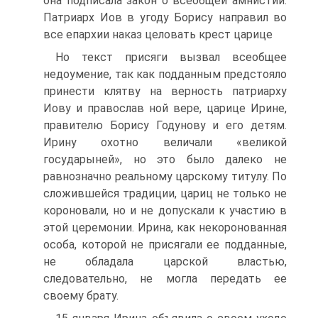
она подписала закон о всеобщей амнистии.
Патриарх Иов в угоду Борису направил во
все епархии наказ целовать крест царице
Но текст присяги вызвал всеобщее
недоумение, так как подданным предстояло
принести клятву на верность патриарху
Иову и православ ной вере, царице Ирине,
правителю Борису Годунову и его детям.
Ирину охотно величали «великой
государыней», но это было далеко не
равнозначно реальному царскому титулу. По
сложившейся традиции, цариц не только не
короновали, но и не допускали к участию в
этой церемонии. Ирина, как некоронованная
особа, которой не присягали ее подданные,
не обладала царской властью,
следовательно, не могла передать ее
своему брату.