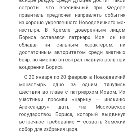
вскоре раздор среди дум­цев достиг такой
остроты, что всесильный при Федоре
правитель пред­почел направлять события
из хорошо укрепленного Новодевичьего мо­
настыря. В Кремле доверенным лицом
Бориса оставался патриарх Иов. он не
обладал ни сильным характером, ни
достаточным авторитетом среди знатных
бояр, но именно он сыграл главную роль при
воцарении Бориса.
С 20 января по 20 февраля в Новодевичий
монастырь одно за одним тянулись
шествия во главе с патриархом Иовом. Их
участники просили «царицу — инокиню
Александру» дать «на Московское
государство» Бориса, который выдвинул
встречное требование — созвать Земский
собор для избрания царя.