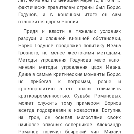
лет, но из них по меньшей мере 12, а то и 13
фактически правителем страны был Борис
Годунов, и в конечном итоге он сам
становится царем России.
Придя к власти в тяжелых условиях
разрухи и сложной внешней обстановки,
Борис Годунов продолжил политику Ивана
Грозного, но менее жестокими методами.
Методы управления Годунова мало напо­
минали методы управления царя Ивана.
Даже в самые критические моменты Борис
не прибегал к погромам, резне и
кровопролитию, а его опалы отличались
кратковременностью. Судьба Романовых
может служить тому примером. Бориса
всегда подозревали в коварстве. Всту­пив
на трон, он осыпал милостями своих
наиболее опасных соперников. Александр
Романов получил боярский чин, Михаил