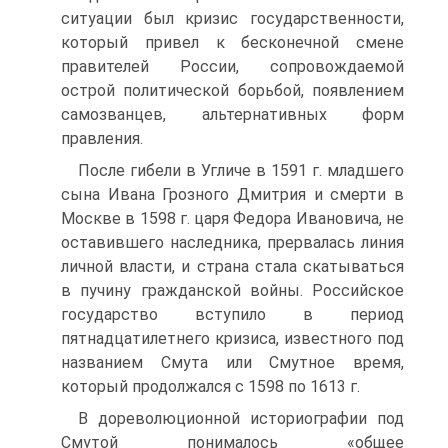
ситуации был кризис государ­ственности,
который привел к бесконечной смене
правителей России, сопровождаемой
острой политической борьбой, появлением
самозван­цев, альтернативных форм
правления.
После гибели в Угличе в 1591 г. младшего
сына Ивана Грозного Дмитрия и смерти в
Москве в 1598 г. царя Федора Ивановича, не
ос­тавившего наследника, прервалась линия
личной власти, и страна стала скатываться
в пучину гражданской войны. Российское
государство всту­пило в период
пятнадцатилетнего кризиса, известного под
названием Смута или Смутное время,
который продолжался с 1598 по 1613 г.
В дореволюционной историографии под
Смутой понималось «общее