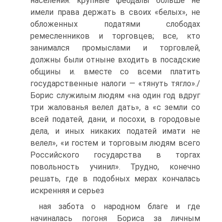
населения: крупные феодалы больше не
имели права держать в своих «белых», не
обложенных по­датями слободах
ремесленников и торговцев; все, кто
занимался про­мыслами и торговлей,
должны были отныне входить в посадские
об­щины и. вместе со всеми платить
государственные налоги — «тянуть тягло»./
Борис служилым людям «на один год вдруг
три жалованья велел дать», а «с земли со
всей податей, дани, и посохи, в городовые
дела, и иных никаких податей имати не
велел», «и гостем и торговым людям всего
Российского государства в торгах
повольность учинил». Трудно, конечно
решать, где в подобных мерах кончалась
искренняя и серьез­
ная забота о народном благе и где
начиналась погоня Бориса за личным