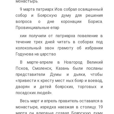
монастырь.
9 марта патриарх Иов собрал освященный
собор и Боярскую думу для решения
вопроса о дне коронации Бориса.
Провинциальные епар­
хии получили от патриарха повеление в
течение трех дней читать в соборах под
колокольный звон грамоту об избрании
Годунова на цар­ство
В марте-апреле в Новгород Великий
Псков, Смоленск, Казань были посланы
представители Думы и дьяки, чтобы
«привести к кресту мест ных бояр и воевод,
дворян и детей боярских, торговых и
посадских людей».
Весь март и апрель правитель оставался в
монастыре, изредка на­езжая в столицу. 19
марта он впервые созвал Боярскую думу