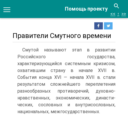
Помощь проекту
<<
↑
>>
Правители Смутного времени
Смутой называют этап в развитии
Российского госу­дарства,
характеризующийся системным кризисом,
охватившим страну в начале XVII в.
События конца XVI — начала XVII в. стали
результатом сложней­шего переплетения
разнообразных противоречий, духовно-
нравственных, экономических, династи­
ческих, сословных и внутрисословных,
националь­ных, межгосударственных.