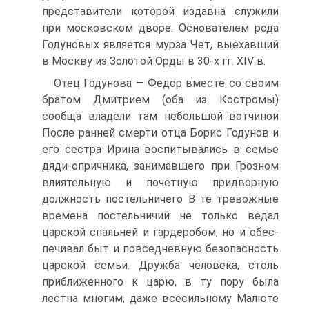
представители которой издавна служили
при московском дворе. Основателем рода
Годуновых является мурза Чет, выехавший
в Москву из Золотой Орды в 30-х гг. XIV в.
Отец Годунова — Федор вместе со своим
братом Дмитрием (оба из Костромы)
сообща владели там небольшой вотчинои
После ранней смерти отца Борис Годунов и
его сестра Ирина воспитывались в семье
дяди-опричника, занимавшего при Грозном
влиятельную и почетную придворную
должность постельничего В те тревожные
времена по­стельничий не только ведал
царской спальней и гардеробом, но и обес­
печивал быт и повседневную безопасность
царской семьи. Дружба че­ловека, столь
приближенного к царю, в ту пору была
лестна многим, даже всесильному Малюте