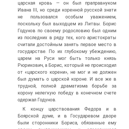
царская кровь — он был праправнуком
Ивана III, но среди коренной русской знати
не пользовался особым уважением,
поскольку был выходцем из Литвы. Борис
Годунов по своему родословию был одним
из последних в ряду тех, кого аристократы
считали достойным занять первое место в
государстве. По их глубокому убеждению,
царем на Руси мог быть только князь
Рюрикович, а Борис, который не про­исходил
от «царского корени», не мог и не должен
был думать о цар­ской короне. И все же в
трудной, полной драматизма борьбе за
корону нелегкую победу в конечном счете
одержал Годунов.
К концу царствования Федора и в
Боярской думе, и в Государевом дворе
были сторонники Бориса, обязанные ему