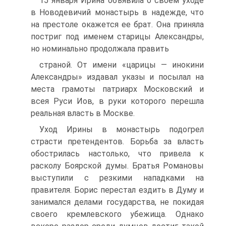
15 января Ирина объявила о своем уходе
в Новодевичий монастырь в надежде, что
на престоле окажется ее брат. Она приняла
постриг под именем старицы Александры,
но номинально продолжала править
страной. От имени «царицы — инокини
Александры» издавал указы и посылал на
места грамоты патриарх Московский и
всея Руси Иов, в руки которого перешла
реальная власть в Москве.
Уход Ирины в монастырь подогрел
страсти претендентов. Борьба за власть
обострилась настолько, что привела к
расколу Боярской думы. Братья Романовы
выступили с резкими нападками на
правителя. Борис перестал ездить в Думу и
занимался делами государства, не по­кидая
своего кремлевского убежища. Однако