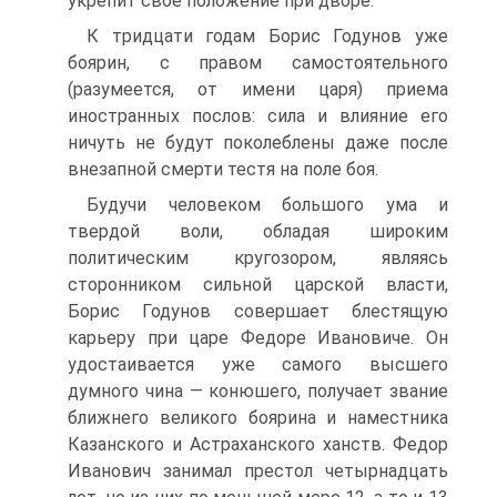
укрепит свое положение при дворе.
К тридцати годам Борис Годунов уже
боярин, с правом самостоя­тельного
(разумеется, от имени царя) приема
иностранных послов: сила и влияние его
ничуть не будут поколеблены даже после
внезапной смерти тестя на поле боя.
Будучи человеком большого ума и
твердой воли, обладая широким
политическим кругозором, являясь
сторонником сильной царской влас­ти,
Борис Годунов совершает блестящую
карьеру при царе Федоре Ивановиче. Он
удостаивается уже самого высшего
думного чина — ко­нюшего, получает звание
ближнего великого боярина и наместника
Ка­занского и Астраханского ханств. Федор
Иванович занимал престол че­тырнадцать