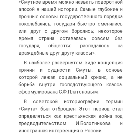
«Смутное время можно назвать поворотной
эпохой в нашей истории. Самые глубокие и
прочные ос­новы государственного порядка
поколебались, государи быстро сменя­лись
или друг с другом боролись; некоторое
время страна оставалась совсем без
государя, общество распадалось на
враждебные друг другу классы».
В наиболее развернутом виде концепция
причин и сущности Смуты, в основе
которой лежал социальный кризис, а не
борьба внутри гос­подствующего класса,
сформулирована С.Ф.Платоновым.
В советской историографии термин
«Смута» был отброшен. Этот период стал
определяться как крестьянская война под
предводитель­ством И.Болотникова и
иностранная интервенция в России.