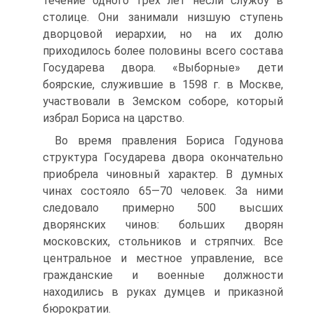
течение одного трех лет несли службу в
столице. Они занимали низшую ступень
дворцовой иерархии, но на их долю
приходилось более половины всего состава
Государева двора. «Выборные» дети
боярские, служившие в 1598 г. в Москве,
участвовали в Земском соборе, который
избрал Бориса на царство.
Во время правления Бориса Годунова
структура Государева двора окончательно
приобрела чиновный характер. В думных
чинах состояло 65—70 человек. За ними
следовало примерно 500 высших
дворянских чинов: больших дворян
московских, стольников и стряпчих. Все
цент­ральное и местное управление, все
гражданские и военные должности
находились в руках думцев и приказной
бюрократии.