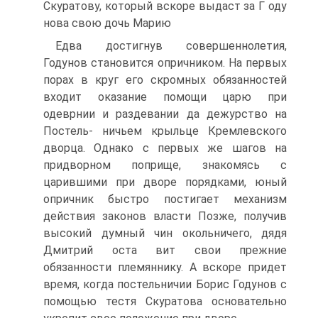
Скуратову, который вскоре выдаст за Г оду
нова свою дочь Марию
Едва достигнув совершеннолетия,
Годунов становится опричником. На первых
порах в круг его скромных обязанностей
входит оказание помощи царю при
одеврнии и раздевании да дежурство на
Постель- ничьем крыльце Кремлевского
дворца. Однако с первых же шагов на
придворном поприще, знакомясь с
царившими при дворе порядками, юный
опричник быстро постигает механизм
действия законов власти Позже, получив
высокий думный чин окольничего, дядя
Дмитрий оста вит свои прежние
обязанности племяннику. А вскоре придет
время, когда постельничии Борис Годунов с
помощью тестя Скуратова осно­вательно