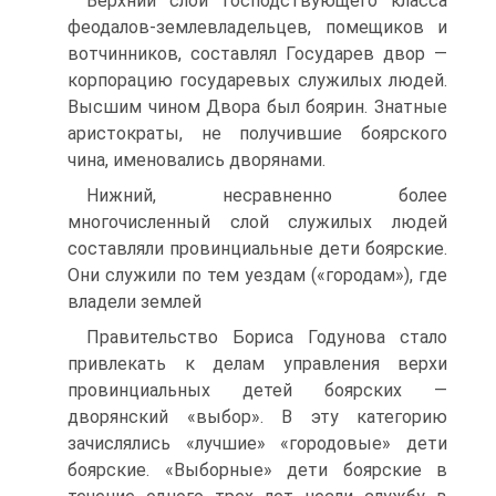
Верхний слой господствующего класса
феодалов-землевладельцев, помещиков и
вотчинников, составлял Государев двор —
корпорацию государевых служилых людей.
Высшим чином Двора был боярин. Знат­ные
аристократы, не получившие боярского
чина, именовались дворя­нами.
Нижний, несравненно более
многочисленный слой служилых людей
составляли провинциальные дети боярские.
Они служили по тем уездам («городам»), где
владели землей
Правительство Бориса Годунова стало
привлекать к делам управле­ния верхи
провинциальных детей боярских —
дворянский «выбор». В эту категорию
зачислялись «лучшие» «городовые» дети
боярские. «Выборные» дети боярские в