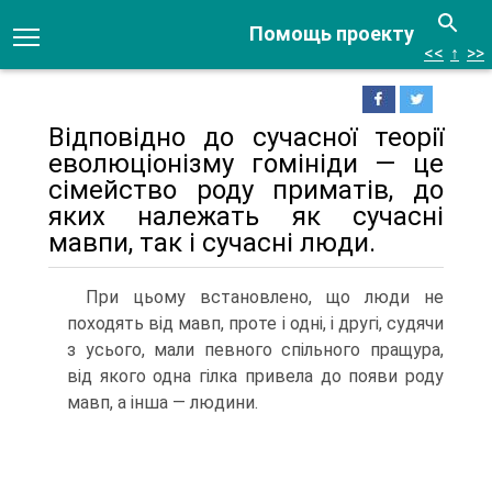
Помощь проекту
<<
↑
>>
Відповідно до сучасної теорії
еволюціонізму гомініди — це
сімейство роду при­матів, до
яких належать як сучасні
мавпи, так і сучасні люди.
При цьому вста­новлено, що люди не
походять від мавп, проте і одні, і другі, судячи
з усього, мали певного спільного пращура,
від якого одна гілка привела до появи роду
мавп, а інша — людини.