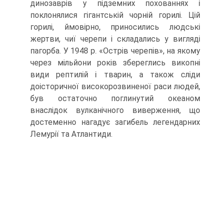
динозаврів у підземних похованнях і
поклонялися гігантській чорній горилі. Цій
горилі, ймовірно, приносились людські
жертви, чиї черепи і скла­дались у вигляді
пагорба. У 1948 р. «Острів черепів», на якому
через мільйони років збереглись викопні
види рептилій і тварин, а також сліди
доісторичної високорозвиненої раси людей,
був остаточно поглинутий океаном
внаслідок вулканічного виверження, що
достеменно нагадує загибель легендарних
Лемурії та Атлантиди.