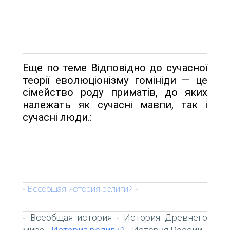
Еще по теме Відповідно до сучасної
теорії еволюціонізму гомініди — це
сімейство роду при­матів, до яких
належать як сучасні мавпи, так і
сучасні люди.:
Всеобщая история религий
-
-
Всеобщая история
История Древнего
-
-