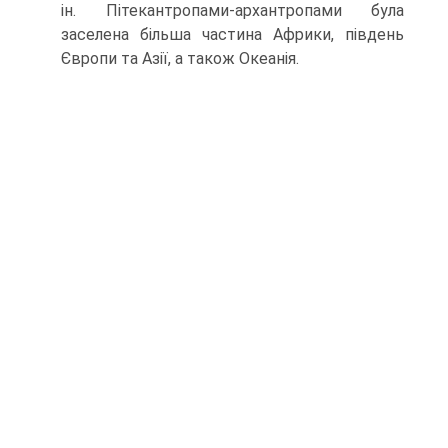
ін. Пітекантропами-архантропами була
заселена більша частина Африки, пів­день
Європи та Азії, а також Океанія.