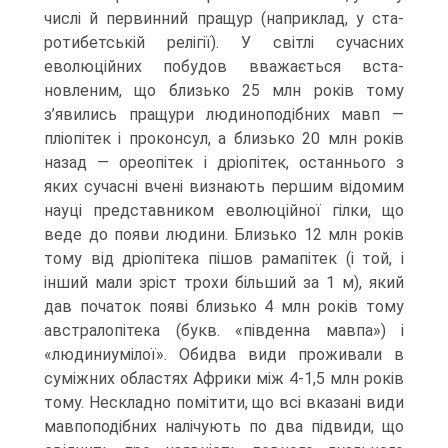
числі й первинний пращур (наприклад, у ста-
ротибетській релігії). У світлі сучасних
еволюційних побудов вважається вста­
новленим, що близько 25 млн років тому
з’явились пращури людиноподібних мавп —
пліопітек і проконсул, а близько 20 млн років
назад — ореопітек і дріопітек, останнього з
яких сучасні вчені визнають першим відомим
науці представником еволюційної гілки, що
веде до появи людини. Близько 12 млн років
тому від дріо­пітека пішов рамапітек (і той, і
інший мали зріст трохи більший за 1 м), який
дав початок появі близько 4 млн років тому
австралопітека (букв. «південна ма­впа») і
«людиниумілої». Обидва види проживали в
суміжних областях Африки між 4-1,5 млн років
тому. Нескладно помітити, що всі вказані види
мавпоподібних налічують по два підвиди, що