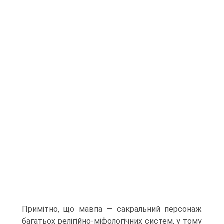
Примітно, що мавпа — сакральний персонаж
багатьох релі­гійно-міфологічних систем, у тому