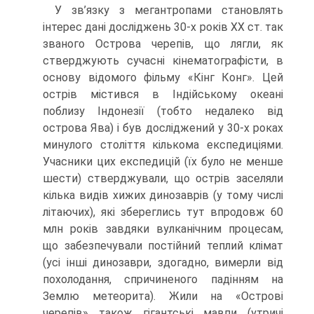
У зв’язку з мегантропами становлять
інтерес дані досліджень 30-х років ХХ ст. так
званого Острова черепів, що лягли, як
стверджують сучасні кінемато­графісти, в
основу відомого фільму «Кінг Конг». Цей
острів містився в Індійсько­му океані
поблизу Індонезії (тобто недалеко від
острова Ява) і був досліджений у 30-х роках
минулого століття кількома експедиціями.
Учасники цих експедицій (їх було не менше
шести) стверджували, що острів заселяли
кілька видів хижих динозаврів (у тому числі
літаючих), які збереглись тут впродовж 60
млн років завдяки вулканічним процесам,
що забезпечували постійний теплий клімат
(усі інші динозаври, здогадно, вимерли від
похолодання, спричиненого падінням на
Землю метеорита). Жили на «Острові
черепів» також гігантські мавпи (утричі