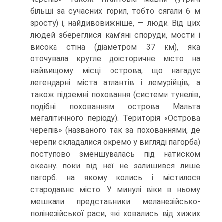
більші за сучасних горил, тобто сягали 6 м
зросту) і, найдивовижніше, — люди. Від цих
людей збереглися кам’яні споруди, мости і
висока стіна (діаметром 37 км), яка
оточувала кругле доісторичне місто на
найвищому місці острова, що на­гадує
легендарні міста атлантів і лемурійців, а
також підземні поховання (системи тунелів,
подібні похованням острова Мальта
мегалітичного періоду). Територія «Острова
черепів» (названого так за похованнями, де
черепи складалися окремо у вигляді пагорба)
поступово зменшувалась під натиском
океану, поки від неї не залишився лише
пагорб, на якому колись і містилося
стародавнє місто. У минулі віки в ньому
мешкали представники меланезійсько-
полінезійської раси, які ховались від хижих