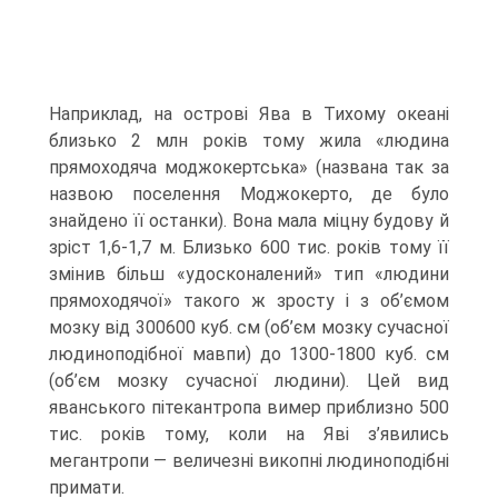
Наприклад, на острові Ява в Тихому океані
близько 2 млн років тому жила «людина
прямоходяча моджокертська» (названа так за
назвою поселення Моджокерто, де було
знайдено її останки). Вона мала міцну будову й
зріст 1,6-1,7 м. Близько 600 тис. років тому її
змінив більш «удоскона­лений» тип «людини
прямоходячої» такого ж зросту і з об’ємом
мозку від 300­600 куб. см (об’єм мозку сучасної
людиноподібної мавпи) до 1300-1800 куб. см
(об’єм мозку сучасної людини). Цей вид
яванського пітекантропа вимер при­близно 500
тис. років тому, коли на Яві з’явились
мегантропи — величезні викопні людиноподібні
примати.