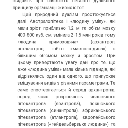
свідчить про наявність певного дуального
принципу організації живих істот.
Цей природний дуалізм простежується
далі. Австралопітека і «людину умілу», які
мали зріст приблизно 1,2 м та об’єм мозку
400-800 куб. см, змінила 2-1,5 млн років тому
«людина прямоходяча» (архантроп,
пітекантроп, тобто «мав­полюдина») з
більшим об’ємом мозку й зростом. При
цьому привертають увагу дані про те, що
вже «людина уміла» мала кілька підвидів, які
відрізнялись один від одного, що припускає
змішування видів з різними параметрами. Те
саме спо­стерігається й серед архантропів,
серед яких розрізняють яванського
пітекант­ропа (явантропа), пекінського
пітекантропа (синантропа), африканського
піте­кантропа (атлантропа), європейського
пітекантропа («гейдельберзька людина») та