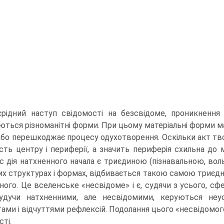
рідний наступ свідомості на безсвідоме, проникнення
ються різноманітні форми. При цьому матеріальні форми маю
або перешкоджає процесу одухотворення. Оскільки акт тво
ість цен­тру і периферії, а значить периферія схильна до
с дія натхненного начала є триєдиною (пізнавальною, во­
их структурах і формах, відбивається такою самою триєдн
рного. Це вселенське «несвідоме» і є, судячи з усього, с
удучи натхненними, але несвідомими, керу­ються неу
тами і відчуттями рефлексій. Подолання цього «несвідомог
ті.