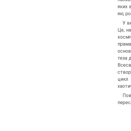
яких 
які, 
У в
Це, на
космі
прама
основ
теза 
Всесв
створ
цикл 
хаоти
Пов
пересл