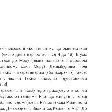
тській міфології «континенти», що омиваються
число двіпа варіюється від 4 до 18). В усіх
ується до Меру (назва пов’язана з деревом
вденному схилі Меру). Джамбудвіпа іноді
 з яких — Бхаратаварша (або Бхара- та) також
з 9 частин. Таким чином, за індуїстськими
358].
арамаліні, в якому Індрі прислужують сонми
о музикою і танцями. Ріші, що живуть в палаці
обливо відомі (вже з Ріґведи) «сім Ріші», вони
тра, Джамад-агні, Васиштха, Кашьяпа, Атрі. До