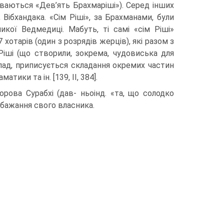
иваються «Дев’ять Брахмаріші»). Серед інших
 Вібхандака. «Сім Ріші», за Брахманами, були
кої Ведмедиці. Мабуть, ті самі «сім Ріші»
 хотарів (один з розрядів жерців), які разом з
ші (що створили, зокрема, чудо­виська для
лад, при­писується складання окремих частин
тики та ін. [139, II, 384].
рова Сурабхі (дав- ньоінд. «та, що солодко
 бажання свого власника.