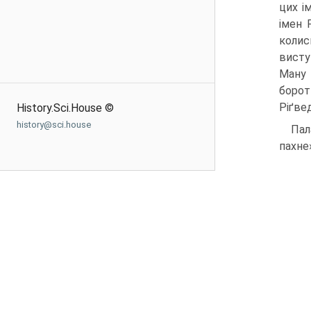
цих і
імен 
колис
висту
Ману 
борот
Ріґвед
History.Sci.House ©
history@sci.house
Пал
пахне