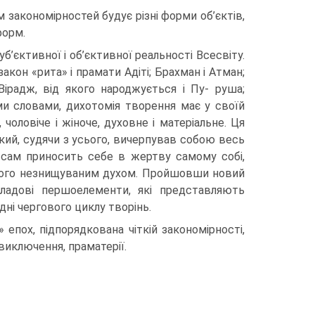
м закономірностей будує різні форми об’єктів,
форм.
уб’єктивної і об’єктивної реальності Всесвіту.
закон «рита» і прамати Адіті; Брахман і Атман;
ірадж, від якого народжується і Пу- руша;
ими словами, дихотомія творення має у своїй
 чоловіче і жіноче, духовне і матеріальне. Ця
кий, судячи з усього, вичерпував собою весь
 сам приносить себе в жертву самому собі,
ся його незнищуваним духом. Пройшовши новий
ладові першоелементи, які представляють
дні чергового циклу творінь.
епох, підпо­рядкована чіткій закономірності,
 виключення, праматерії.