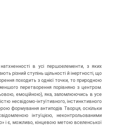
 натхненності в усі першоелементи, з яких
ть різний ступінь щільності й інертності, що
рення походить з однієї точки, то природною
 меншого перетворення порівня­но з центром.
льовою, емоційною), яка, заломлюючись в усе
істю несвідомо-інтуїтивного, інстинктивного
ферою формування антиподів Творця, оскільки
свідомленою інтуїцією, неконтрольованими
о» і є, можливо, кінцевою метою вселен­ської