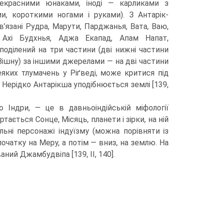
рекрасними юнаками, іноді — карликами з
и, короткими ногами і руками). З Антарік-
в’язані Рудра, Марути, Парджанья, Вата, Ваю,
 Ахі Будхнья, Аджа Екапад, Апам Напат,
оділений на три частини (дві нижні частини
Вішну) за іншими джерелами — на дві частини
яких тлумачень у Ріґведі, може критися під
 Нерідко Антарікша уподібнюється землі [139,
Індри, — це в дав­ньоіндійській міфології
тається Сонце, Місяць, планети і зірки, на ній
льні персонажі індуїзму (можна порівняти із
очатку на Меру, а потім — вниз, на землю. На
ий Джамбудвіпа [139, II, 140].