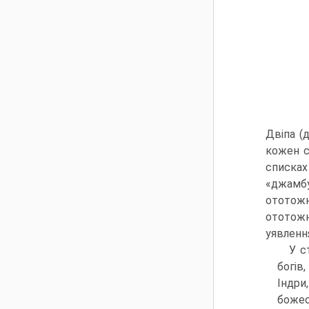
Двіпа (
кожен с
списках
«джамб
ототожн
ототожн
уявлення
У с
богів
Індри,
божес