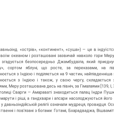
давньоінд. «острів», «конти­нент», «суша») — це в індуїс
воїм океаном і розташовані зазвичай навколо гори Меру (
 згадується безпосередньо Джамбудвіпа, який приєд­н
у», сортом яблуні, що росте, за переказами, на пі
юється з Індією і поділяється на 9 частин, найпівденніша
юється з Індією і також, у свою чергу, складається 
ми, Меру розташована десь на північ, за Гімалаями [139, I, 
толиці Сварги — Амараваті знаходиться палац Індри Пушк
, марути і ріші, а гандхвари і апсари насолод­жуються йог
 у давньоіндій­ській релігії означали мудреця, провидця. Ос
твенні і пов’язані з богами: Готамі, Бхарадваджа, Вішвамі