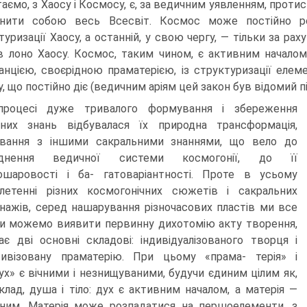
таємо, з Хаосу і Космосу, є, за ведичним уявленням, проти
внити собою весь Всесвіт. Космос може пос­тійно р
туризації Хаосу, а останній, у свою чергу, — тільки за р
в лоно Хаосу. Космос, таким чином, є активним началом
анцією, своєрідною праматерією, із структуризації елеме
у, що постійно діє (ведичним аріям цей закон був відомий п
роцесі дуже тривалого формування і збереження
них знань відбу­валася їх природна трансформація,
ування з іншими сакральними знаннями, що вело до
аднення ведичної системи космогонії, до її
ошаровості і ба- гатоваріантності. Проте в усьому
летенні різних космогонічних сюжетів і сакральних
нажів, серед нашарування різночасових пластів ми все
и можемо виявити первинну дихотомію акту творення,
є дві основні складові: індивідуалізованого творця і
тивізовану праматерію. При цьому «прама- терія» і
ух» є вічними і незнищуваними, будучи єдиним цілим як,
клад, душа і тіло: дух є активним началом, а матерія —
ним. Матерія може розпа­датися на першоелементи, з