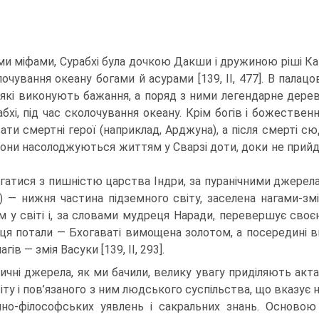
ми міфами, Сурабхі була дочкою Дакши і дружиною ріші Каш
лочування океану богами й асурами [139, II, 477]. В палац
 які виконують бажання, а поряд з ними легендарне дере
рабхі, під час сколочування океа­ну. Крім богів і божеств
а­ти смертні герої (наприклад, Арджуна), а після смерті сю
Вони насолоджуються життям у Сварзі доти, доки не прийде
гатися з пишністю царства Індри, за пуранічними джерела
») — нижня частина підземного світу, за­селена нагами-
м у світі і, за словами мудреця Наради, перевершує своєю
ця потали — Бхогаваті вимощена золотом, а посередині в
агів — змія Васуки [139, II, 293].
ичні джерела, як ми бачили, велику увагу приділяють акт
іту і пов’язаного з ним людського суспільства, що вказує 
ійно-філософських уявлень і сакральних знань. Основою