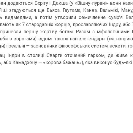
мен додаються Бхрігу і Дакша (у «Вішну-пурані» вони наз
Ріші згадуються ще Вьяса, Гаутама, Канва, Вальмікі, Ману,
ь ведмедями, а потім утворили семичленне сузір’я Вели
пають як 7 стародавніх жерців, прослав­ляючих Індру, або 7
принесли першу жертву богам. Разом з міфологічними Рі
ьби з ворогами) відомі також напівлегендарні (їм, наприк
и) і реальні — засновники філософсь­ких систем, аскети, грама
ац Індри в столиці Сварги оточений парком, де живе ко
», або Камадхену — «корова бажань»), яка виконує будь-які