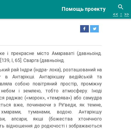
Помощь проекту
<<
↑
>>
е і прекрасне місто Амараваті (давньоінд.
39, I, 65]. Сварга (давньоінд.
ький рай Індри (індра- лока), розташований на
 в Антарікші. Антарікшау ведійській та
ї являла собою повітряний простір, проміжну
небом і землею, тобто атмосферу. Іноді
ся раджас («мо­рок», «темрява») або самудра
ється вже, починаючи з Ріґведи, як темне,
 хмарами, туманами, водою. Антарікшу
ви, апсари, якші (божества хтонічного
ть відношення до родючості і зображаються