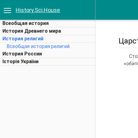
History.Sci.House
Всеобщая история
История Древнего мира
История религий
Царс
Всеобщая история религий
История России
Сто
Історія України
«обите