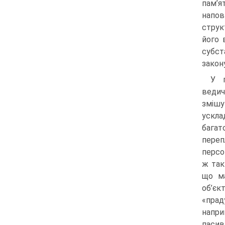
пам’я
напо
струк
його 
субст
закон
У п
ведич
зміш
ускл
багат
переп
персо
ж так
що ма
об’єк
«прад
напри
пасив