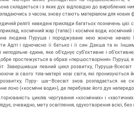
вона складається і з яких дух відповідно до ви­роблених ни
розпадаючись з часом, знову стають матеріалом для нових 
едичній релігії наведені приклади багатьох позначень цієї с
приклад, космічний жар (тапас) і космічні води; космічний 
чна людина Пуруша і породжуване нею жіноче начало В
ти Адіті і одночасно її батько і її син Дакша та ін. Інш
і неподільне єдине, яке об’єднує суб’єктивне і об’єктивне,
добре простежуєть­ся в образі «першостворіння» Пуруші, я
іт. Завершивши певний цикл розвитку, Пуруша-Всесвіт
юючи зі свого тіла-матерії нові світи, які про­низують
розвитку, Пуру- ша—Всесвіт знов розпадається на ск
чне лоно («космічні води»), де перебуває його дух напередо
торюваність циклів чергування «космічних» і «хаотичних» 
ідує, очевидно, мету освітлення, оду­хотворення всієї, без