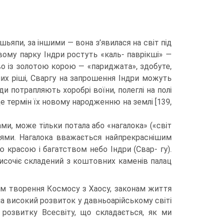
ьяпи, за іншими — вона з’явилася на світ під
овому парку Індри ростуть «каль- паврікші» —
во із золотою корою — «париджата», здобуте,
енних ріші, Сваргу на запрошення Індри можуть
ди потрапляють хоробрі воїни, полеглі на полі
 термін їх новому народженню на землі [139,
ми, може тільки потала або «нагалока» («світ
зміями. Нагалока вважається найпрекраснішим
 красою і багатством небо Індри (Свар- гу).
исочіє складе­ний з коштовних каменів палац
ам творення Кос­мосу з Хаосу, законам життя
на високий розвиток у давньоарійському світі
 розвитку Всесвіту, що складається, як ми