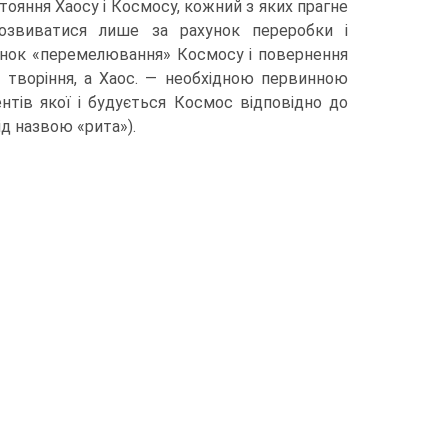
стояння Хаосу і Космосу, кожний з яких прагне
озвиватися лише за рахунок переробки і
ахунок «перемелювання» Космосу і повернення
 творіння, а Хаос. — необхід­ною первинною
н­тів якої і будується Космос відповідно до
ід назвою «рита»).