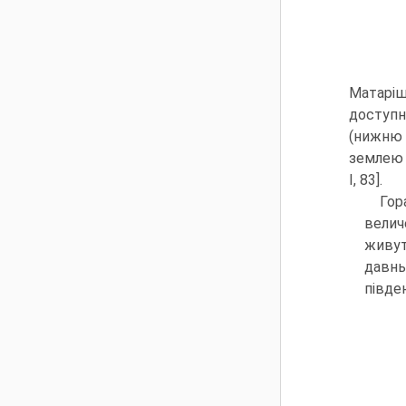
Матаріш
до­ступ
(нижню 
землею 
I, 83].
Гор
величе
живут
давнь
півде