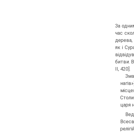
За одни
час ско
дерева,
як і Су
відвідув
битви. 
II, 420].
Зма
нагів
місце
Столи
царя н
Вед
Всесв
реліг