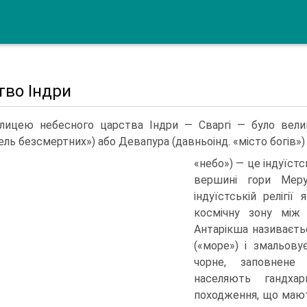
тво Індри
лицею небесного царства Індри — Сваргі — було велик
ль безсмертних») або Девапура (давньоінд. «місто богів») [1
«небо») — це індуїстс
вершині гори Меру
індуїстській релігі
космічну зону між 
Антарікша називаєть
(«море») і змальову
чорне, заповнене
населяють гандхар
походження, що маю