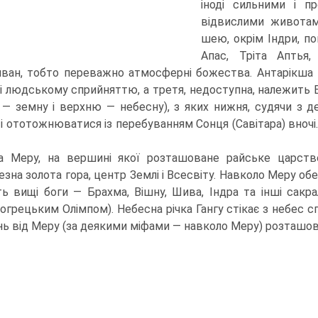
іноді сильними і п
відвислими животам
шею, окрім Індри, по
Апас, Тріта Аптья,
ван, тобто переважно ат­мосферні божества. Антарікша п
ні людському сприйняттю, а третя, недоступна, належить 
— земну і верхню — небесну), з яких нижня, судячи з де
і ототожнюватися із перебуванням Сонця (Савітара) вночі.
а Меру, на вершині якої розташоване райське царство 
зна золота гора, центр Землі і Всесвіту. Навколо Меру обер
ь вищі боги — Брах­ма, Вішну, Шива, Індра та інші сакра
огрецьким Олімпом). Небесна річка Гангу стікає з небес сп
нь від Меру (за деякими міфами — навколо Меру) розташован