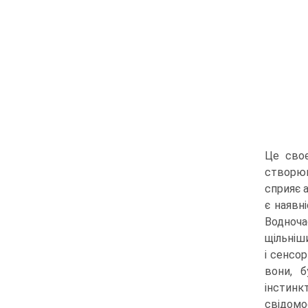
Це своє
створю­
сприяє 
є наявн
Водноча
щільніш
і сенсо
вони, б
інстинк
свідомос