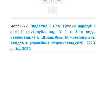
|
<<
>>
↑
Источник:
Людство і віра: витоки народів і
релігій: наук.-публ. вид. У 4 т. 3-тє вид.,
стереотип. / Г. В. Щокін. Київ : Міжрегіональна
Академія управління персоналом,2020. 2220
с. : іл.. 2020