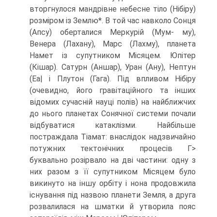
вторгнулося мандрівне небесне тіло (Нібіру)
роз­міром із Землю*. В той час навколо Сонця
(Апсу) оберталися Меркурій (Мум- му),
Венера (Лахану), Марс (Лахму), планета
Намет із супутником Місяцем. Юпітер
(Кішар). Сатурн (Аншар), Уран (Ану), Нептун
(Еа| і Плутон (Гага). Під впливом Нібіру
(очевидно, його гравітаційного та інших
відомих сучасній науці полів) на найближчих
до нього планетах Сонячної системи почали
відбуватися катаклізми. Найбільше
постраждала Тіамат: внаслідок надзвичайно
потужних тектонічних процесів Г>
буквально розірвало на дві частини: одну з
них разом з її супутником Місяцем було
викинуто на іншу орбіту і нона продовжила
існу­вання під назвою планети Земля, а друга
розвалилася на шматки й утворила пояс