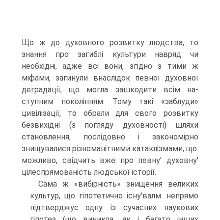
Що ж до духовного розвитку людства, то
знання про загиблі культури навряд чи
необхідні, адже всі вони, згідно з тими ж
міфами, загинули внаслідок певної духовної
деградації, що могла зашкодити всім на­
ступним поколінням. Тому такі «заблуди»
цивілізації, то обрали для свого роз­витку
безвихідні (з погляду духовності) шляхи
становлення, послідовно і законо­мірно
знищувалися різноманітними катаклізмами, що.
можливо, свідчить вже про певну' духовну'
цілеспрямованість людської історії.
Сама ж «вибірність» знищення великих
культур, що гіпотетично існу'валм. непрямо
підтверджує одну із сучасних наукових
гіпотез (що виникла, як і бага­то інших