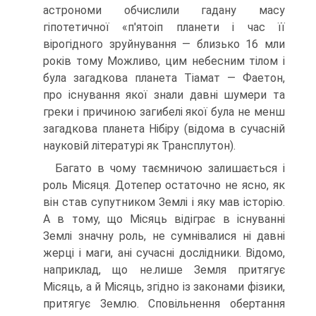
астроно­ми обчислили гадану масу
гіпотетичної «п'ятоіп планети і час її
вірогідного зруйнування — близько 16 мли
років тому Можливо, цим небесним тілом і
була загадкова планета Тіамат — Фаетон,
про існування якої знали давні шу­мери та
греки і причиною загибелі якої була не менш
загадкова планета Нібіру (відома в сучасній
науковій літературі як Трансплутон).
Багато в чому таємничою залишається і
роль Місяця. Дотепер остаточно не ясно, як
він став супутником Землі і яку мав історію.
А в тому, що Місяць відіграє в існуванні
Землі значну роль, не сумнівалися ні давні
жерці і маги, ані сучасні дослідники. Відомо,
наприклад, що не.лише Земля притягує
Місяць, а й Місяць, згідно із законами фізики,
притягує Землю. Сповільнення обертан­ня