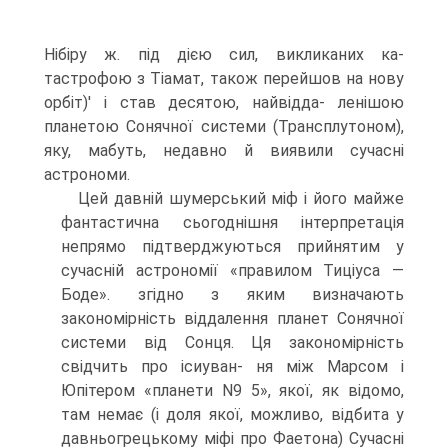
Нібіру ж. під дією сил, викликаних ка­
тастрофою з Тіамат, також перейшов на нову
орбіт)' і став десятою, найвідда- ленішою
планетою Сонячної системи (Трансплутоном),
яку, мабуть, недавно й виявили сучасні
астрономи.
Цей давній шумерський міф і його майже
фантастична сьогоднішня інтерпретація
непрямо підтверджуються прийнятим у
сучасній астрономії «правилом Тиціуса —
Боде». згідно з яким визначають
закономірність віддален­ня планет Сонячної
системи від Сонця. Ця закономірність
свідчить про ісиуван- ня між Марсом і
Юпітером «планети N9 5», якої, як відомо,
там немає (і доля якої, можливо, відбита у
давньогрецькому міфі про Фаетона) Сучасні