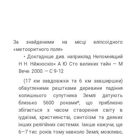
За знайденими на місці еліпсоїдного
«метооритного поля»
• Докгаднше див. наприклад Непомнящий
Н Н. Нйжюскіо« А Ю Сто великих тайн — М
Вече. 2000. — С 9-12
(17 км завдовжки та 6 км завширшки)
обвугленими рештками деревини падіння
колишнього супутника Землі датують
близько 5600 роками*, що приблизно
збігається з часом створення світу в
іудаїзмі, християнстві, синтоїзмі та деяких
інших релігійних системах. Іакше кажучи, ще
6—7 тис. років тому навколо Землі, можливо,