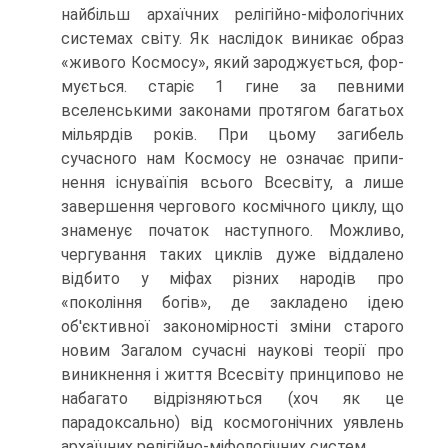
найбільш архаїчних релігійно-міфологічних
системах світу. Як наслідок виникає образ
«живого Космосу», який зароджується, фор­
мується. старіє 1 гине за певними
вселенськими законами протягом багатьох
мільярдів років. При цьому загибель
сучасного нам Космосу не означає припи­
нення існуваїпія всього Всесвіту, а лише
завершення чергового космічного цик­лу, що
знаменує початок наступного. Можливо,
чергування таких циклів дуже віддалено
відбито у міфах різних народів про
«покоління богів», де закладено ідею
об'єктивної закономірності зміни старого
новим Загалом сучасні наукові теорії про
виникнення і життя Всесвіту принципово не
набагато відрізня­ються (хоч як це
парадоксально) від космогонічних уявлень
архаїчних релі­гійно-міфологічних систем.