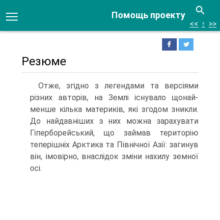
Помощь проекту
<<
↑
>>
Резюме
Отже, згідно з легендами та версіями
різних авторів, на Землі існувало щонай­
менше кілька материків, які згодом зникли.
До найдавніших з них можна зара­хувати
Гіперборейський, що займав територію
теперішніх Арктика та Північної Азії: загинув
він, імовірно, внаслідок зміни нахилу земної
осі.