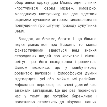
оберталися одразу два Місяці, один з яких
«поступився·· своїм місцем, ймовірно,
молодшому наступнику, що дає підстави
окремим сучасним авторам висловлювати
припущення про штучну природу супутника
Землі.
Загадок, як бачимо, багато. І що більше
наука дізнається про Всесвіт, то менш
фантастичними здаються нам знання
стародавніх людей про «початок і кінець
світу», про його походження і розвиток.
Цілком можливо, що у майбут­ньому
розвиток наукової і філософської думки
підтвердить усі або майже всі релігійно-
міфологічні перекази, які вчені довгий час
вважали вигадками. Це ще раз переконує
нас у тому', що потрібно бережливо і
поважливо ставитись до вірувань наших