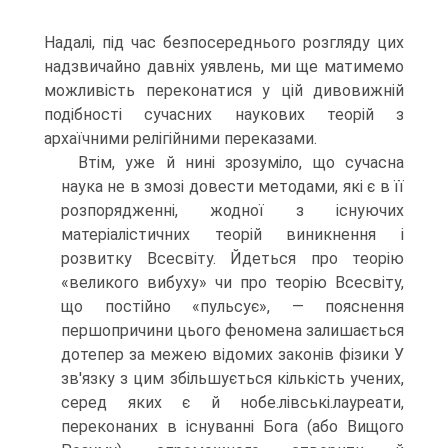
Надалі, під час безпосереднього розгляду цих
над­звичайно давніх уявлень, ми ще матимемо
можливість переконатися у цій ди­вовижній
подібності сучасних наукових теорій з
архаїчними релігійними переказами.
Втім, уже й нині зрозуміло, що сучасна
наука не в змозі довести метода­ми, які є в її
розпорядженні, жодної з існуючих
матеріалістичних теорій ви­никнення і
розвитку Всесвіту. Йдеться про теорію
«великого вибуху» чи про теорію Всесвіту,
що постійно «пульсує», — пояснення
першопричини цього фе­номена залишається
дотепер за межею відомих законів фізики У
зв'язку з цим збільшується кількість учених,
серед яких є й нобе.лівські.лауреати,
перекона­них в існуванні Бога (або Вищого