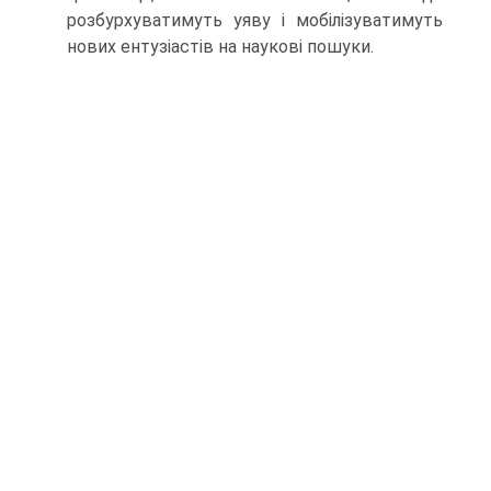
розбурхуватимуть уяву і мобілізуватимуть
нових ентузі­астів на наукові пошуки.