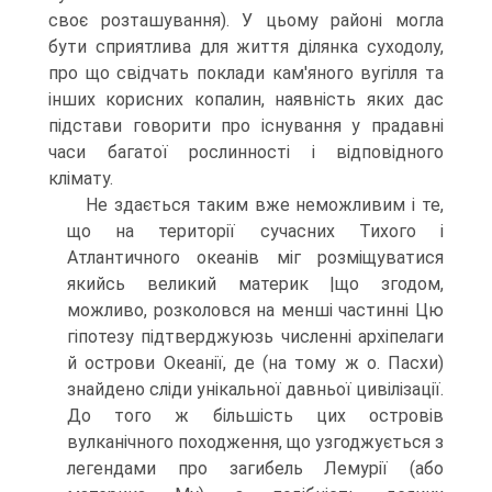
своє розташування). У цьому районі могла
бути сприятлива для життя ділянка суходолу,
про що свідчать поклади кам'яно­го вугілля та
інших корисних копалин, наявність яких дас
підстави говорити про існування у прадавні
часи багатої рослинності і відповідного
клімату.
Не здається таким вже неможливим і те,
що на території сучасних Ти­хого і
Атлантичного океанів міг розміщуватися
якийсь великий материк |що згодом,
можливо, розколовся на менші частинні Цю
гіпотезу підтверджуюзь численні архіпелаги
й острови Океанії, де (на тому ж о. Пасхи)
знайдено сліди унікальної давньої цивілізації.
До того ж більшість цих островів
вулканічного походження, що узгоджується з
легендами про загибель Лемурії (або