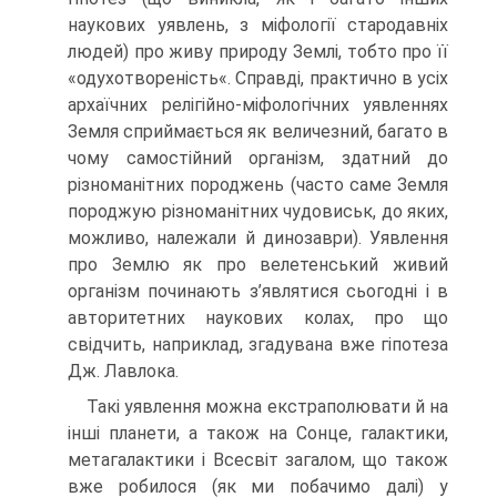
наукових уявлень, з міфології стародавніх
людей) про живу природу Землі, тобто про її
«одухотвореність«. Справді, практично в усіх
архаїчних ре­лігійно-міфологічних уявленнях
Земля сприймається як величезний, багато в
чому самостійний організм, здатний до
різноманітних породжень (часто саме Земля
породжую різноманітних чудовиськ, до яких,
можливо, належали й дино­заври). Уявлення
про Землю як про велетенський живий
організм починають з’являтися сьогодні і в
авторитетних наукових колах, про що
свідчить, наприк­лад, згадувана вже гіпотеза
Дж. Лавлока.
Такі уявлення можна екстраполювати й на
інші планети, а також на Сонце, галактики,
метагалактики і Всесвіт загалом, що також
вже робилося (як ми побачимо далі) у