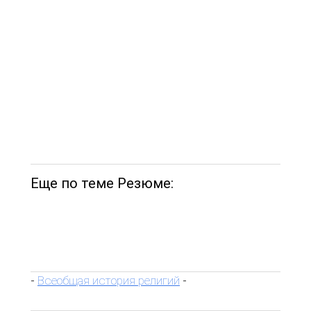
Еще по теме Резюме:
Всеобщая история религий
-
-