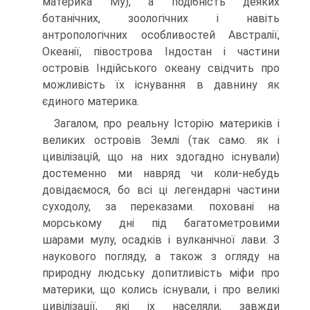
матери­ка Му), а подібність деяких
ботанічних, зоологічних і навіть
антропологічних особливостей Австралії,
Океанії, півострова Індостан і частини
островів Індій­ського океану свідчить про
можливість їх існування в давнину як
єдиного материка.
Загалом, про реальну Історію материків і
великих островів Землі (так са­мо. як і
цивілізацій, що на них здогадно існували)
достеменно ми навряд чи коли-небудь
довідаємося, бо всі ці легендарні частини
суходолу, за перека­зами. поховані на
морському дні під багатометровими
шарами мулу, осадків і вулканічної лави. З
наукового погляду, а також з огляду на
природну людську допитливість міфи про
материки, що колись існували, і про великі
цивілізації, які іх населяли, завжди