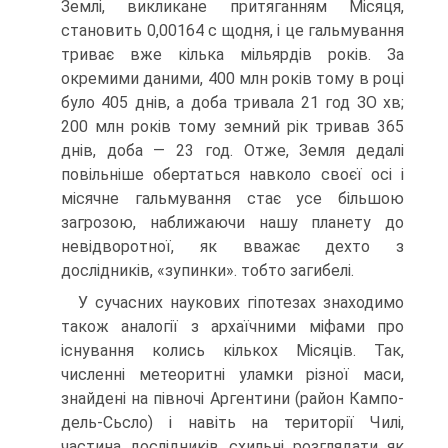
Землі, викликане притяганням Місяця,
становить 0,00164 с щодня, і це галь­мування
триває вже кілька мільярдів років. За
окремими даними, 400 млн років тому в році
було 405 днів, а доба тривала 21 год ЗО хв;
200 млн років тому зем­ний рік тривав 365
днів, доба — 23 год. Отже, Земля дедалі
повільніше обер­таться навколо своєї осі і
місячне гальмування стає усе більшою
загрозою, наближаючи нашу планету до
невідворотної, як вважає дехто з
дослідників, «зу­пинки». тобто загибелі.
У сучасних наукових гіпотезах знаходимо
також аналогії з архаїчними мі­фами про
існування колись кількох Місяців. Так,
численні метеоритні уламки різної маси,
знайдені на півночі Аргентини (район Кампо-
дель-Сьсло) і навіть на території Чилі,
частина дослідників схильні розглядати як