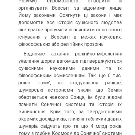
Розуму), спроможного створити й
організувати Всесвіт за відомими лише
Йому законами. Осягнути ці закони і має
допомогти вся історія сучасного людства
яке прагне зрозуміти й пояснити сенс свого
існування у Всесвіті в межах наукових,
філософських або релігійних прозрінь
Водночас архаїчні релігійно-міфологічні
уявлення щораз вагоміше під­тверджуються
сучасними науковими даними та їх
філософським осмисленням. Так. ще б тис.
років тому', як згадувалося раніше,
шумерські астрономи знали, що Земля
обертається навколо Сонця, ім були відомі
планети Сонячної системи та історія їх
виникнення. Крім того, за твердженнями
окремих дослідників, гли­няні таблички давніх
шумерів свідчать про те. що 4 млрд років
тому з глибин Космосу до Сонячної системи