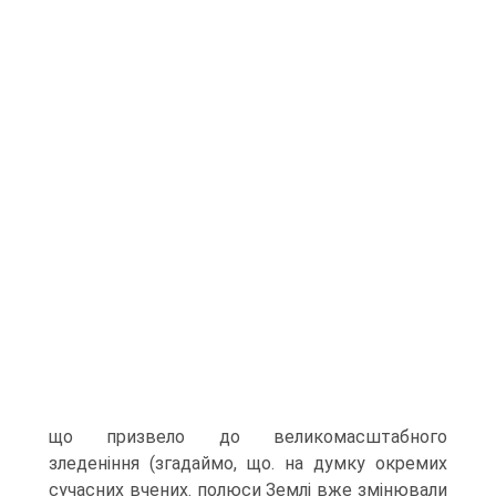
що призвело до великомасштабного
зледеніння (згадаймо, що. на думку окремих
сучасних вче­них. полюси Землі вже змінювали