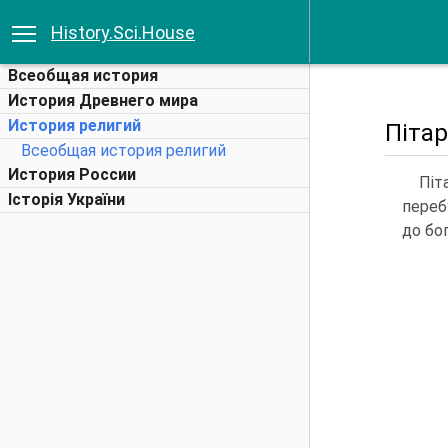
History.Sci.House
Всеобщая история
История Древнего мира
История религий
Пітар
Всеобщая история религий
История России
Піт
Історія України
переб
до бог