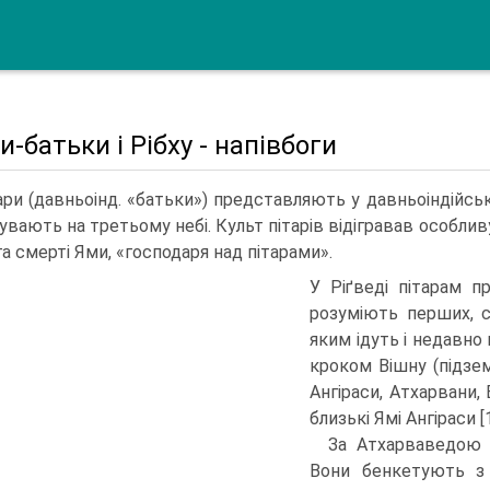
и-батьки і Рібху - напівбоги
ари (давньоінд. «батьки») представляють у давньоіндійськ
увають на третьому небі. Культ пітарів відігравав особлив
а смерті Ями, «госпо­даря над пітарами».
У Ріґведі пітарам п
розуміють перших, с
яким ідуть і недавно 
кроком Вішну (підзем
Ангіраси, Атхарвани, 
близькі Ямі Ангіраси [13
За Атхарваведою П
Вони бенкету­ють з