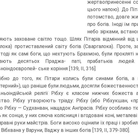
жертвопринесенні с
цього напою). До Пі
потомство, довге жит
про богів. Іноді їм 
небо зірками, встан
яють заховане світло тощо. Шлях Пітарів відмінний від шл
алока) протиставлений світу богів (Сваргалока). Проте,
, тоді як самі боги, що нехтують Брахмою, були про­кляті 
вають десятьох Праджа- паті, прабатьків людей
ноіндоєвропей- ське коріння [139, II, 316].
ібно до того, як Пітари колись були синами богів, а п
терний»), що раніше були людьми, досягли бо­жественності 
ньоіндійській релігії Рібху є класом нижчих божеств 
ство. Рібху утворюють тріаду: Рібху (або Рібхукшан, «пре
 Рібху — Судханван, нащадок Ангірасів. Рібху особли­во тіс
 як сонце, у них сяюча колісниця і вгодовані коні, метале
вправні руки майстрів. Боги високо оцінили їх праці і зро
 Вібхвана у Варуни, Ваджу в інших богів [139, II, 379-380].