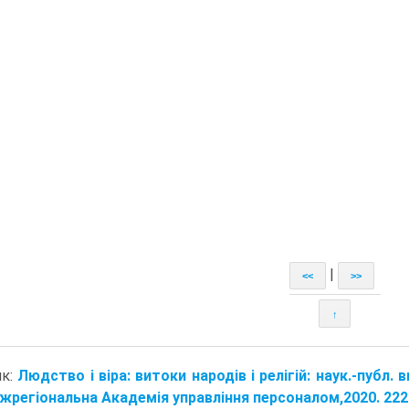
|
<<
>>
↑
ик:
Людство і віра: витоки народів і релігій: наук.-публ. ви
іжрегіональна Академія управління персоналом,2020. 2220 с