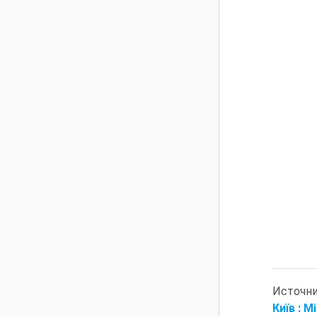
Источн
Київ : М