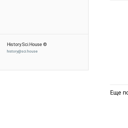
History.Sci.House ©
history@sci.house
Еще по