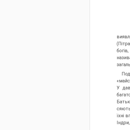
виявл
(Пітр
богів
нази
загаль
Под
«майс
У дав
багат
Батько
сяють
їхні 
Індри,