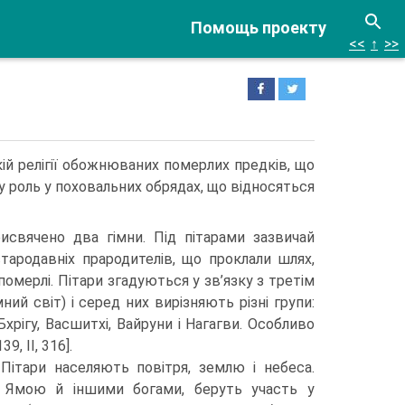
Помощь проекту
<<
↑
>>
ій релігії обожню­ваних померлих предків, що
у роль у поховальних обрядах, що відносяться
рисвячено два гімни. Під пітарами зазви­чай
тародавніх прародителів, що проклали шлях,
померлі. Пітари згадуються у зв’язку з третім
ний світ) і серед них вирізняють різні групи:
Бхрігу, Васшитхі, Вайруни і Нагагви. Особливо
9, II, 316].
ітари населяють повітря, землю і небеса.
 Ямою й іншими богами, беруть участь у