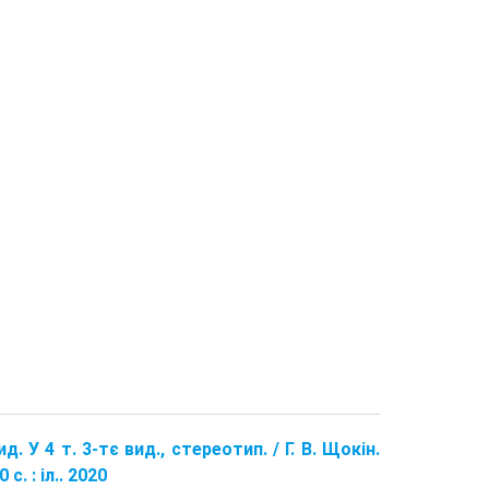
д. У 4 т. 3-тє вид., стереотип. / Г. В. Щокін.
. : іл.. 2020