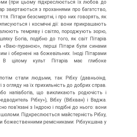
оми (при цьому підкреслюється їх любов до
тар звертаються з проханнями про багатство,
тя. Пітари безсмертні, і про них говорять, як
приписуються і космічні дії: вони прикрашають
овлюють темряву і світло, породжують зорю,
яху Богів, подібно до того, як світ Пітарів
 за «Ваю-пураною», перші Пітари були синами
ним і обернені на божевільних. Іноді Пітарами
. В цілому культ Пітарів має глибоке
отім стали людь­ми, так Рібху (давньоінд.
з огляду на їх прихильність до добрих справ.
або напівбогів, що викликають родючість і
дводитель Рібху»), Вібху (Вібхван) і Ваджа.
но пов’язані з Індрою і подібні до нього: вони
ві шоломи. Підкреслюється майстерність Рібху,
били божественними ремісниками: Рібхукшана у