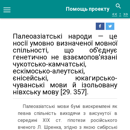
Помощь проекту
<<
↑
>>
Палеоазіатські народи — це
носії умовно визначеної мовної
спільності, що об'єднує
генетично не взаємопов'язані
чукотсько-камчатські,
ескімосько-але­утські,
єнісейські, юкагирсько-
чуванські мови й ізольовану
нівхську мову [29. 357].
Палеоазіатські мови бумі виокремлені як
певна спільність виходячи з ви­сунутої в
середині XIX ст. гіпотези російського
вченого Л. Шренка, згідно з якою сибірські