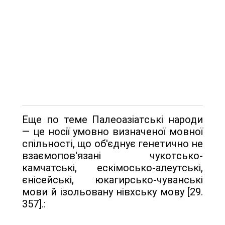
Еще по теме Палеоазіатські народи
— це носії умовно визначеної мовної
спільності, що об'єднує генетично не
взаємопов'язані чукотсько-
камчатські, ескімосько-але­утські,
єнісейські, юкагирсько-чуванські
мови й ізольовану нівхську мову [29.
357].: