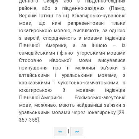
денного Сибіру або з південно-східних
районів, або з південно-західних (Памір,
Верхній Іртиш та ін.| Юкагирсько-чуванські
мови, що нині репрезентовані тільки
юкагирською мовою, виявляють, за однією
з версій, спорідненість з мо­вами індіанців
Північної Америки, а за іншою — із
самодійськими і фінно- угорськими мовами
Стосовно нівхської мови висувалися
припущення про її можливі зв'язки з
алтайськими і уральськими мовами, з
кавказькими і чукотсь­ко-камчатськими. з
юкагирською й мовами індіанців
Північної.Америки. Ескі­мосько-алеутські
мови, можливо, мають найдавніші зв'язки з
уральськими мо­вами через юкагирську [29.
357-358].
|
<<
>>