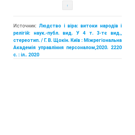
↑
Источник:
Людство і віра: витоки народів і
релігій: наук.-публ. вид. У 4 т. 3-тє вид.,
стереотип. / Г. В. Щокін. Київ : Міжрегіональна
Академія управління персоналом,2020. 2220
с. : іл.. 2020