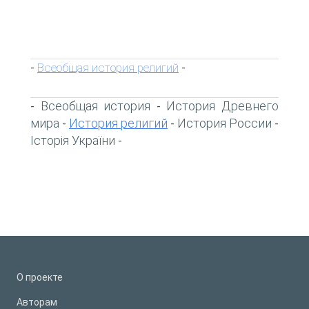
Всеобщая история религий
-
-
Всеобщая история
История Древнего
-
-
мира
История религий
История России
-
-
-
Історія України
-
О проекте
Авторам