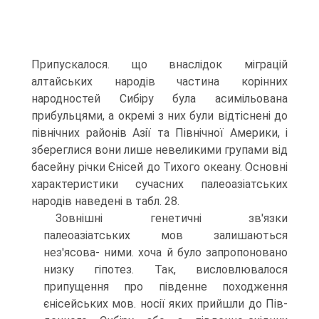
Припускало­ся. що внаслідок міграцій
алтайських народів частина корінних
народностей Сибіру була асимільована
прибульцями, а окремі з них були відтіснені до
північних районів Азії та Північної Америки, і
збереглися вони лише невелики­ми групами від
басейну річки Єнісей до Тихого океану. Основні
характеристи­ки сучасних палеоазіатських
народів наведені в табл. 28.
Зовнішні генетичні зв'язки
палеоазіатських мов залишаються
нез'ясова- ними. хоча й було запропоновано
низку гіпотез. Так, висловлювалося
припущен­ня про південне походження
єнісейських мов. носії яких прийшли до Пів­