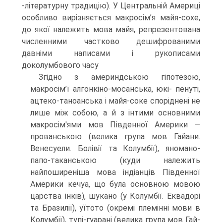
-літературну традицію). У Цент­ральній Америці
особливо вирізняється макросім’я майя-сохе,
до якої належить мова майя, репрезентована
численними частково дешифрованими
давніми на­писами і рукописами
доколумбового часу
Згідно з америндською гіпотезою,
макросім’ї алгонкіно-мосанська, юкі- пенуті,
ацтеко-таноанська і майя-соке споріднені не
лише між собою, а й з ін­тими основними
макросім'ями мов Південної Америки —
прованською (велика група мов Гайани.
Венесуели. Болівії та Колумбії), яномано-
папо-таканською (куди належить
найпоширеніша мова індіанців Південної
Америки кечуа, що була основною мовою
царства інків), шукано (у Колумбії. Еквадорі
та Бразилії), уїтото (окремі племінні мови в
Колумбії), тупі-гуарані (велика група мов Гай­