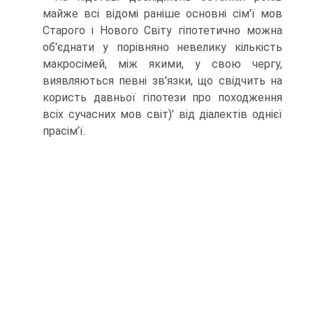
майже всі відомі раніше основні сім'ї мов
Старого і Нового Світу гіпотетично можна
об'єднати у порівняно неве­лику кількість
макросімей, між якими, у свою чергу,
виявляються певні зв'язки, що свідчить на
користь давньої гіпотези про походження
всіх сучасних мов світ)' від діалектів однієї
прасім’ї.