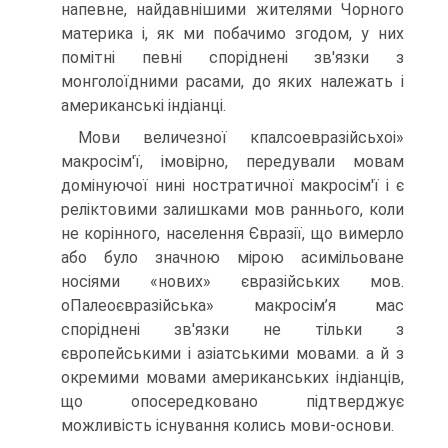
напевне, найдавнішими жителями Чорного
материка і, як ми побачимо згодом, у них
помітні певні споріднені зв'язки з
монголоїдними расами, до яких належать і
американські індіанці.
Мови величезної кпалсоевразійсьхоі»
макросім'ї, імовірно, передували мо­вам
домінуючої нині ностратичної макросім'ї і є
реліктовими залишками мов раннього, коли
не корінного, населення Євразії, що вимерло
або було значною мірою асимільоване
носіями «нових» євразійських мов.
оПалеоєвразійська» макросім’я мас
споріднені зв'язки не тільки з
європейськими і азіатськими мо­вами. а й з
окремими мовами американських індіанців,
що опосередковано під­тверджує
можливість існування колись мови-основи.