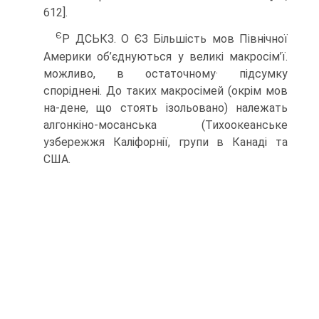
612].
Є
Р ДСЬКЗ. О ЄЗ Більшість мов Північної
Америки об’єднуються у ве­ликі макросім’ї.
можливо, в остаточному· підсумку
споріднені. До таких макросімей (окрім мов
на-дене, що стоять ізольовано) на­лежать
алгонкіно-мосанська (Тихоокеанське
узбережжя Каліфорнії, групи в Ка­наді та
США.