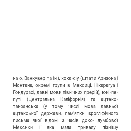
на о. Ванкувер та ін.), хока-сіу (штати Аризона і
Монтана, окремі групи в Мексиці, Нікарагуа і
Гондурасі, давні мови північних прерій), юкі-пе-
путі (Центральна Каліфорнія) та ацтеко-
таноанська (у тому числі мова давньої
ацтекської держави, пам'ятки ієрогліфічного
письма якої відомі з часів доко- лумбової
Мексики і яка мала тривалу пізнішу