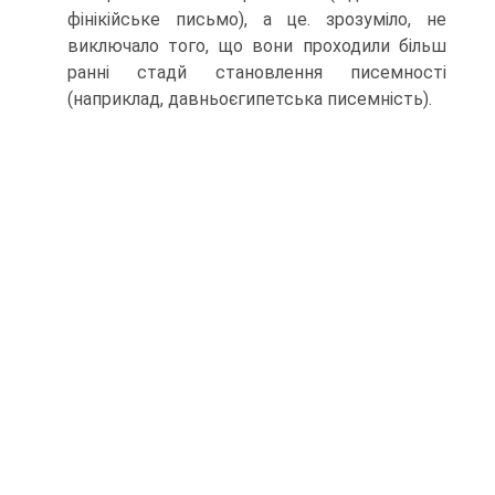
фінікійське письмо), а це. зрозуміло, не
виключало того, що вони проходили більш
ранні стадй становлення писемності
(наприклад, давньо­єгипетська писемність).