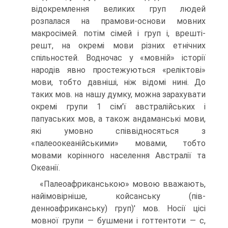
відокремлення вели­ких груп людей
розпалася на прамови-основи мовних
макросімей. потім сімей і груп і, врешті-
решт, на окремі мови різних етнічних
спільностей. Водночас у «мовній» історії
народів явно простежуються «реліктові»
мови, тобто давніші, ніж відомі нині. До
таких мов. на нашу думку, можна зарахувати
окремі групи 1 сім'ї австралійських і
папуаських мов, а також андаманські мови,
які умовно співвідносяться з
«палеоокеанійськими» мовами, тобто
мовами корінного насе­лення Австралії та
Океанії.
«Палеоафриканською» мовою вважають,
найімовірніше, койсанську (пів­
денноафриканську) груп)' мов. Носії цісі
мовної групи — бушмени і готтенто­ти — с,