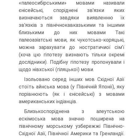
«палеосибірськими» мовами називали
єнісейські, споріднені зв’язки яких
визначаються завдяки виявленню їх
зв'язків з північнокавказькими та іншими
близькими до них мовами Такі
палеоазіатські мови, як чукотсько-ко­ряцькі,
можна зарахувати до ностратичиої сім’ї
(хоча цю гіпотезу визнають тіль­ки окремі
дослідники). Подібну гіпотезу пропонували і
щодо нівхської (гіляць­кої) мови.
Ізольовано серед інших мов Східної Азії
стоїть айнська мова (у Північній Японії), яку
порівнюють (як і єнісейські) з мовами
американських індіанців.
Близькоспоріднена з алеутською
ескімоська мова значно поширена на
північному морському узбережжі Північно-
Східної Азії, Північної Америки та Гренландії.