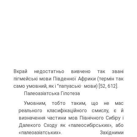
Вкрай недостатньо вивчено так звані
пігмейські мови Південної Африки (термін так
само умовний, як і "папуаські·· мови) [52, 612].
Палеоазіатська Гіпотеза
Умовним, тобто таким, що не мас
реального класифікаційного смислу, є й
визначення частини мов Пів­нічного Сибіру і
Далекого Сходу як «палеосибірських», або
«палеоазіатських». Західними