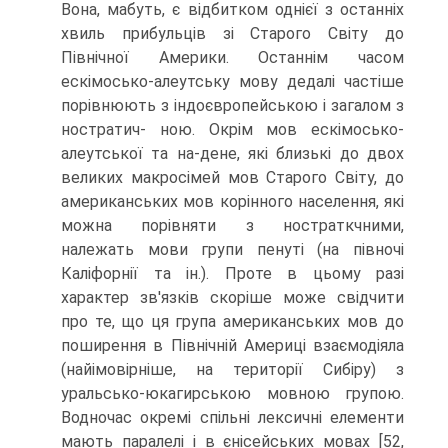
Вона, мабуть, є відбитком однієї з останніх
хвиль прибульців зі Старого Світу до
Північної Америки. Останнім часом
ескімосько-алеутську мову дедалі частіше
порівнюють з індоєвропейською і загалом з
ностратич- ною. Окрім мов ескімосько-
алеутської та на-дене, які близькі до двох
великих макросімей мов Старого Світу, до
американських мов корінного населення, які
можна порівняти з ностраткчними,
належать мови групи пенуті (на півночі
Каліфорнії та ін.). Проте в цьому разі
характер зв'язків скоріше може свідчи­ти
про те, що ця група американських мов до
поширення в Північній Америці взаємодіяла
(найімовірніше, на території Сибіру) з
уральсько-юкагирською мов­ною групою.
Водночас окремі спільні лексичні елементи
мають паралелі і в єнісейських мовах [52,