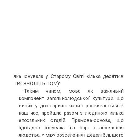
яка існувала у Старому Світі кілька десятків
ТИСЯЧОЛІТЬ ТОМ)'.
Таким чином, мова як важливий
компонент загальнолюдської культу­ри. що
виник у доісторичні часи і розвивається в
наш час, пройшла разом з лю­диною кілька
епохальних стадій. Прамова-основа, що
здогадно існувала на зорі становлення
людства, у міру розселення і дедалі більшого