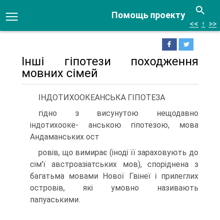
Помощь проекту
<<
↑
>>
Інші гіпотези походження
мовних сімей
ІНДОТИХООКЕАНСЬКА ГІПОТЕЗА
гідно з висунутою нещодавно
індотихооке- анською гіпотезою, мова
Андаманських ост­
ровів, що вимирає (іноді її зараховують до
сім'ї австроазіатських мов), спорід­нена з
багатьма мовами Нової Гвінеї і прилеглих
островів, які умовно називають
папуаськими.