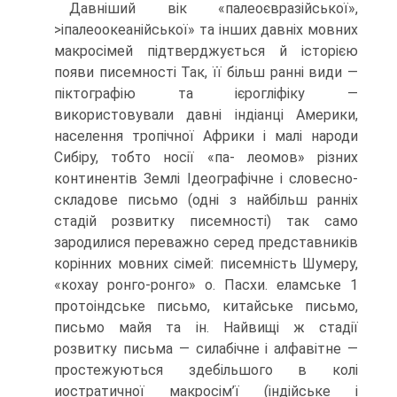
Давніший вік «палеоєвразійської»,
>іпалеоокеанійської» та інших давніх мовних
макросімей підтверджується й історією
появи писемності Так, її більш ранні види —
піктографію та ієрогліфіку —
використовували давні індіанці Америки,
населення тропічної Африки і малі народи
Сибіру, тобто носії «па- леомов» різних
континентів Землі Ідеографічне і словесно-
складове письмо (одні з найбільш ранніх
стадій розвитку писемності) так само
зародилися пе­реважно серед представників
корінних мовних сімей: писемність Шумеру,
«кохау ронго-ронго» о. Пасхи. еламське 1
протоіндське письмо, китайське письмо,
письмо майя та ін. Найвищі ж стадії
розвитку письма — силабічне і алфавітне —
простежуються здебільшого в колі
иостратичної макросім’ї (ін­дійське і