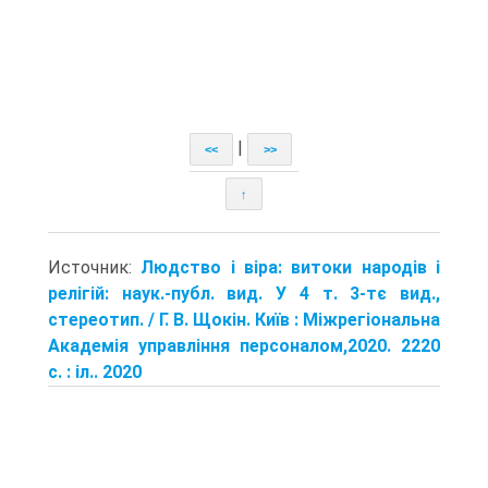
|
<<
>>
↑
Источник:
Людство і віра: витоки народів і
релігій: наук.-публ. вид. У 4 т. 3-тє вид.,
стереотип. / Г. В. Щокін. Київ : Міжрегіональна
Академія управління персоналом,2020. 2220
с. : іл.. 2020