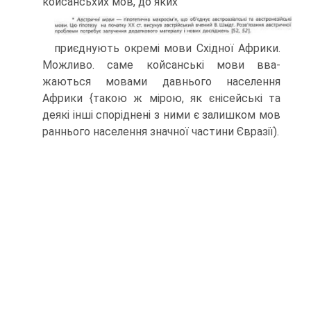
койсансьхих мов, до яких
приєднують окремі мови Східної Африки.
Можливо. саме койсанські мови вва­
жаються мовами давнього населення
Африки {такою ж мірою, як єнісейські та
деякі інші споріднені з ними є залишком мов
раннього населення значної час­тини Євразії).