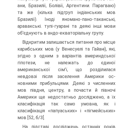
ани, Бразилії, Болівії, Аргентини. Парагваю)
та же (кілька підгруп індіанських мов
Бразилії). Іноді яномано-пано-таканські,
аравакські. тупі-гуарані та деякі інші мови
об'єднують в андо-екваторіальну групу.
Відкритим залишається питання про місце
карибських мов (у Венесуелі та Гайані), які,
згідно з одним з варіантів америндської
гіпотези, не належать до єдиної
американської сім'ї, що розділилася
невдовзі після заселення Америки ос­
новними прибульцями. Деякі з численних
мов півдня, центру, а почасти й півночі
Америки ще недостатньо досліджено, а їх
класифікація так само умовна, як і
класифікація «папуаських» і «пігмейських»
мов [52, б/3[.
На підставі досліджень останніх років