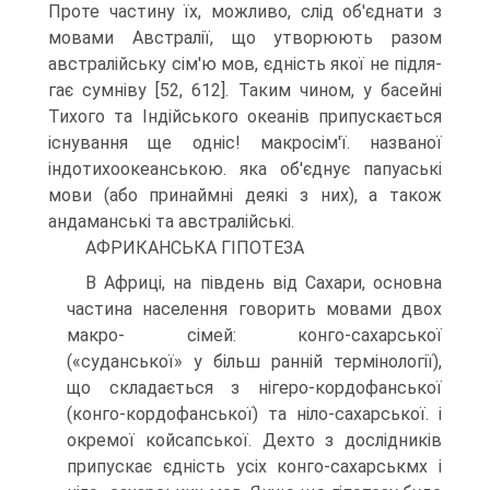
Проте частину їх, можливо, слід об'єднати з
мовами Австралії, що утворюють разом
австралійську сім'ю мов, єдність якої не підля­
гає сумніву [52, 612]. Таким чином, у басейні
Тихого та Індійського океанів припускається
існування ще одніс! макросім'ї. названої
індотихоокеанською. яка об'єднує папуаські
мови (або принаймні деякі з них), а також
андаманські та австралійські.
АФРИКАНСЬКА ГІПОТЕЗА
В Африці, на південь від Сахари, основна
частина населення говорить мовами двох
макро- сімей: конго-сахарської
(«суданської» у більш ранній термінології),
що складаєть­ся з нігеро-кордофанської
(конго-кордофанської) та ніло-сахарської. і
окремої койсапської. Дехто з дослідників
припускає єдність усіх конго-сахарськмх і