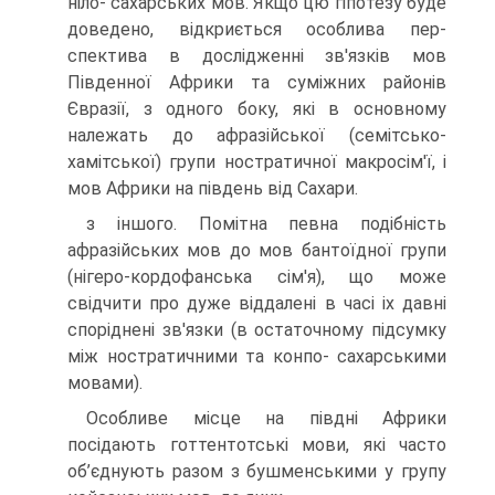
ніло- сахарських мов. Якщо цю гіпотезу буде
доведено, відкриється особлива пер­
спектива в дослідженні зв'язків мов
Південної Африки та суміжних районів
Євразії, з одного боку, які в основному
належать до афразійської (семітсько-
хамітської) групи ностратичної макросім'ї, і
мов Африки на південь від Сахари.
з іншого. Помітна певна подібність
афразійських мов до мов бантоїдної групи
(нігеро-кордофанська сім'я), що може
свідчити про дуже віддалені в часі іх давні
споріднені зв'язки (в остаточному підсумку
між ностратичними та конпо- сахарськими
мовами).
Особливе місце на півдні Африки
посідають готтентотські мови, які часто
об’єднують разом з бушменськими у групу