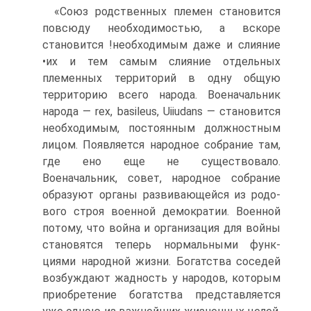
«Союз родственных племен становится
повсюду необходи­мостью, а вскоре
становится !необходимым даже и слияние
•их и тем самым слияние отдельных
племенных территорий в одну общую
территорию всего народа. Военачальник
наро­да — rex, basileus, Uiiudans — становится
необходимым, постоянным должностным
лицом. Появляется народное собра­ние там,
где ено еще не существовало.
Военачальник, совет, народное собрание
образуют органы развивающейся из родо­
вого строя военной демократии. Военной
потому, что война и организация для войны
становятся теперь нормальными функ­
циями народной жизни. Богатства соседей
возбуждают жад­ность у народов, которым
приобретение богатства предста­вляется