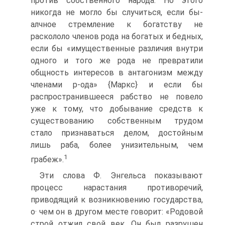
против собственного народа. Но этого
никогда не могло бы случиться, если бы-
алчное стремление к богатству не
раскололо членов рода на богатых и бедных,
если бы «иму­щественные различия внутри
одного и того же рода не пре­вратили
общность интересов в антагонизм между
членами р-ода» {Маркс} и если бы
распространившееся рабство не повело
уже к тому, что добывание средств к
существованию собственным трудом
стало признаваться делом, достойным
лишь раба, более унизительным, чем
1
грабеж».
Эти слова Ф. Энгельса показывают
процесс нарастания противоречий,
приводящий к возникновению государства,
о· чем он в другом месте говорит: «Родовой
строй отжил свой век. Он был разрушен