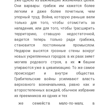
уже одною из важнейших жизненных целей.
Они вар­вары: грабеж им кажется более
легким и даже более почет­ным, чем
упорный труд. Война, которую раньше вели
только для того, чтобы отомстить за
нападения, или для того, чтобы !расширить
территорию, ставшую недостаточной,
ведется те­перь только ради грабежа,
становится постоянным промыс­лом.
Недаром высятся грозные стены вокруг
новых укреплен­ных городов: в их рвах зияет
могила родового строя, а их ■башни
упираются уже в цивилизацию. То же самое
происхо­дит и внутри общества.
Грабительские войны усиливают власть
верховного военачальника, равно как и
второстепен­ных вождей; обычное избрание
их преемников из одних и тех
же семейств мало-по-малу, в