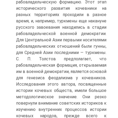
рабовладельческую форма­цию. Этот этап
исторического развития кочевники на
разных территориях проходили в разное
время, и, например, туркме­ны еще накануне
русского завоевания находились в стадии
рабовладельческой военной демократии.
Для Центральной Азии первыми носителями
рабовладельческих отношений были гунны,
для Средней Азии последними — туркмены.
С. П. Тол­стов предполагает, что
рабовладельческая формация, откры­ваемая
им в военной демократии, является основой
для гене­зиса феодализма у кочевников.
Исследования этого автора, по­священные
истории кочевых обществ, имели большое
методо­логическое значение. Они резко
повернули внимание советских историков к
изучению внутренних процессов истории
кочевых народов, прежде всего к