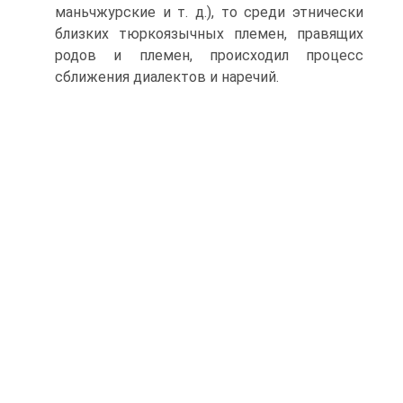
маньчжурские и т. д.), то среди этнически
близких тюр­коязычных племен, правящих
родов и племен, происходил процесс
сближения диалектов и наречий.