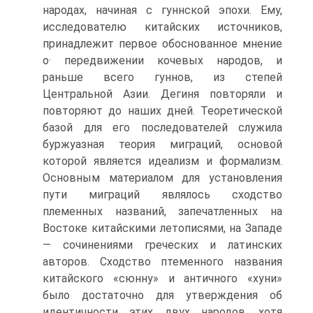
народах, начиная с гуннской эпохи. Ему,
исследователю китайских источников,
принадлежит первое обоснованное мнение
о· передвижении кочевых народов, и
раньше всего гуннов, из степей
Центральной Азии. Дегиня повторяли и
повторяют до наших дней. Теоре­тической
базой для его последователей служила
буржуазная теория миграций, основой
которой является идеализм и фор­мализм.
Основным материалом для установления
пути ми­граций являлось сходство
племенных названий, запечатленных на
Востоке китайскими летописями, на Западе
— сочинения­ми греческих и латинских
авторов. Сходство птеменного на­звания
китайского «сюнну» и античного «хуни»
было доста­точно для утверждения об
идентичности этих двух народов, хотя