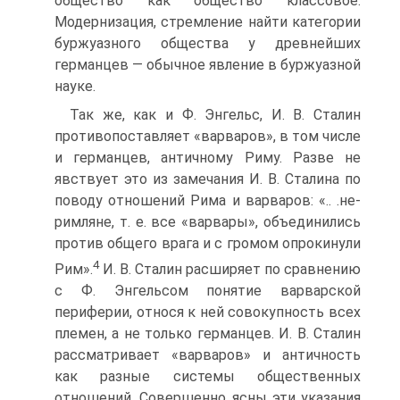
общество как общество классовое.
Модернизация, стремление найти категории
буржуазного об­щества у древнейших
германцев — обычное явление в буржу­азной
науке.
Так же, как и Ф. Энгельс, И. В. Сталин
противопостав­ляет «варваров», в том числе
и германцев, античному Риму. Разве не
явствует это из замечания И. В. Сталина по
поводу отношений Рима и варваров: «.. .не-
римляне, т. е. все «вар­вары», объединились
против общего врага и с громом опро­кинули
4
Рим».
И. В. Сталин расширяет по сравнению
с Ф. Энгельсом понятие варварской
периферии, относя к ней совокупность всех
племен, а не только германцев. И. В. Сталин
рассматривает «варваров» и античность
как разные системы общественных
отношений. Совершенно ясны эти указания