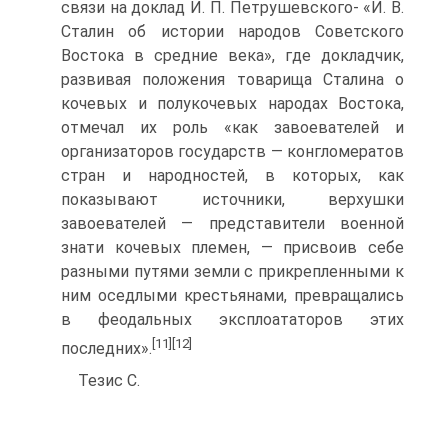
связи на доклад И. П. Петрушевского- «И. В.
Сталин об истории народов Советского
Востока в средние века», где докладчик,
развивая положения товарища Сталина о
кочевых и полукочевых народах Востока,
отмечал их роль «как за­воевателей и
организаторов государств — конгломератов
стран и народностей, в которых, как
показывают источники, верхушки
завоевателей — представители военной
знати коче­вых племен, — присвоив себе
разными путями земли с при­крепленными к
ним оседлыми крестьянами, превращались
в феодальных эксплоататоров этих
[11]
[12]
последних».
Тезис С.