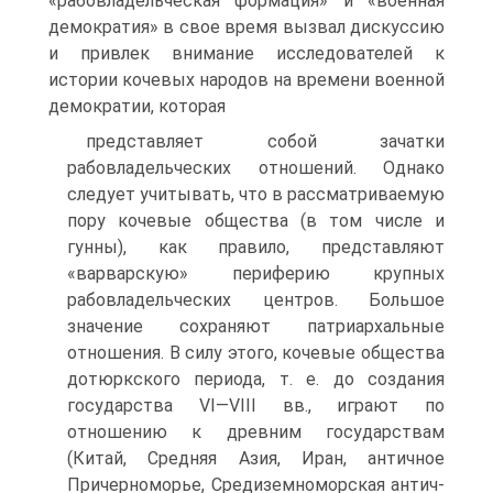
«рабовладель­ческая формация» и «военная
демократия» в свое время вы­звал дискуссию
и привлек внимание исследователей к
истории кочевых народов на времени военной
демократии, которая
представляет собой зачатки
рабовладельческих отношений. Однако
следует учитывать, что в рассматриваемую
пору ко­чевые общества (в том числе и
гунны), как правило, пред­ставляют
«варварскую» периферию крупных
рабовладельче­ских центров. Большое
значение сохраняют патриархальные
отношения. В силу этого, кочевые общества
дотюркского пе­риода, т. е. до создания
государства VI—VIII вв., играют по
отношению к древним государствам
(Китай, Средняя Азия, Иран, античное
Причерноморье, Средиземноморская антич­