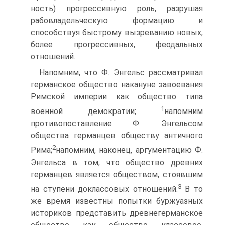
ность) прогрессивную роль, разрушая
рабовладельческую формацию и
способствуя быстрому вызреванию новых,
более прогрессивных, феодальных
отношений.
Напомним, что Ф. Энгельс рассматривал
германское об­щество накануне завоевания
Римской империи как общество типа
1
военной демократии;
напомним
противопоставление Ф. Энгельсом
общества германцев обществу античного
2
Рима;
напомним, наконец, аргументацию Ф.
Энгельса в том, что общество древних
германцев является обществом, стояв­шим
3
на ступени доклассовых отношений.
В то
же время известны попытки буржуазных
историков представить древнегерманское