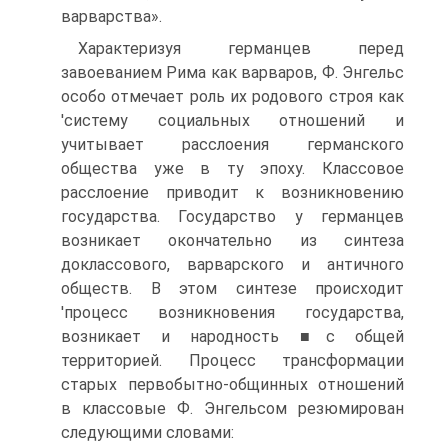
варварства».
Характеризуя германцев перед
завоеванием Рима как вар­варов, Ф. Энгельс
особо отмечает роль их родового строя как
'систему социальных отношений и
учитывает расслоения гер­манского
общества уже в ту эпоху. Классовое
расслоение приводит к возникновению
государства. Государство у гер­манцев
возникает окончательно из синтеза
доклассового, вар­варского и античного
обществ. В этом синтезе происходит
'процесс возникновения государства,
возникает и народность ■с общей
территорией. Процесс трансформации
старых перво­бытно-общинных отношений
в классовые Ф. Энгельсом резю­мирован
следующими словами: