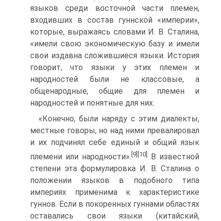
языков среди восточной части племен,
входивших в состав гуннской «империи»,
которые, выражаясь словами И. В. Сталина,
«имели свою экономиче­скую базу и имели
свои издавна сложившиеся языки. История
говорит, что языки у этих племен и
народностей были не классовые, а
общенародные, общие для племен и
народностей и понятные для них.
«Конечно, были наряду с этим диалекты,
местные говоры, но над ними превалировал
и их подчинял себе единый и общий язык
[9]
[10]
племени или народности».
В известной
степени эта формулировка И. В. Сталина о
положении языков в подобного типа
империях применима к характеристике
гуннов. Если в покоренных гуннами областях
оставались свои языки (китай­ский,