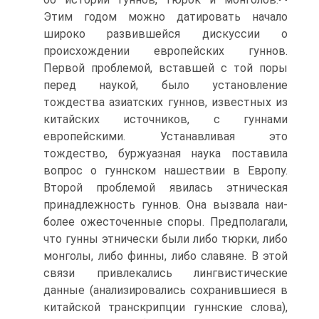
Этим годом можно датировать начало
широко развившейся дискуссии о
происхождении европей­ских гуннов.
Первой проблемой, вставшей с той поры
перед наукой, было установление
тождества азиатских гуннов, из­вестных из
китайских источников, с гуннами
европейскими. Устанавливая это
тождество, буржуазная наука поставила
вопрос о гуннском нашествии в Европу.
Второй проблемой явилась этническая
принадлежность гуннов. Она вызвала наи­
более ожесточенные споры. Предполагали,
что гунны этниче­ски были либо тюрки, либо
монголы, либо финны, либо сла­вяне. В этой
связи привлекались лингвистические
данные (анализировались сохранившиеся в
китайской транскрипции гуннские слова),