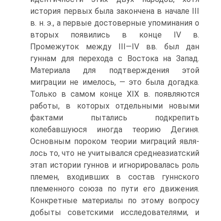
история первых была закончена в начале III
в. н. э., а первые достоверные упоминания о
вторых появились в конце IV в.
Промежуток между III—IV вв. был дан
гуннам для перехода с Востока на Запад.
Материала для подтверждения этой
миграции не имелось, — это была догадка.
Только в са­мом конце XIX в. появляются
работы, в которых отдельными новыми
фактами пытались подкрепить
колебавшуюся иногда теорию Дегиня.
Основным пороком теории миграций явля­
лось то, что не учитывался среднеазиатский
этап истории гун­нов и игнорировалась роль
племен, входивших в состав гунн­ского
племенного союза по пути его движения.
Конкретные материалы по этому вопросу
добыты советскими исследова­телями, и