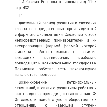
4
И. Сталин. Вопросы ленинизма, изд. 11-е,
стр. 432.
П"
длительный период развития и сложения
класса непосред­ственных производителей
и форм его эксплоатации. Сложение класса
непосредственных производителей и их
экспроприация (первой формой которой
является !рабство) вызывают разви­тие
классовых противоречий, неизбежно
приводящих к воз­никновению государства.
Появление рабства есть закономер­ное
начало этого процесса.
Возникновение патриархальных
отношений, в связи с раз­витием рабства и
скотоводства, приводит, по заключению Ф.
Энгельса, к новой ступени общественных
отношений, к «высшей ступени