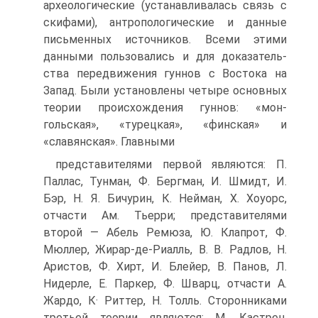
археологические (устанавливалась связь с
скифами), антропологические и данные
письменных источни­ков. Всеми этими
данными пользовались и для доказатель­
ства передвижения гуннов с Востока на
Запад. Были устано­влены четыре основных
теории происхождения гуннов: «мон­
гольская», «турецкая», «финская» и
«славянская». Главными
представителями первой являются: П.
Паллас, Тунман, Ф. Бергман, И. Шмидт, И.
Бэр, Н. Я. Бичурин, К. Нейман, X. Хоуорс,
отчасти Ам. Тьерри; представителями
второй — Абель Ремюза, Ю. Клапрот, Ф.
Мюллер, Жирар-де-Риалль, В. В. Радлов, Н.
Аристов, Ф. Хирт, И. Блейер, В. Панов, Л.
Нидерле, Е. Паркер, Ф. Шварц, отчасти А.
Жардо, К· Рит­тер, Н. Толль. Сторонниками
третьей теории являются: М. Кастрен,