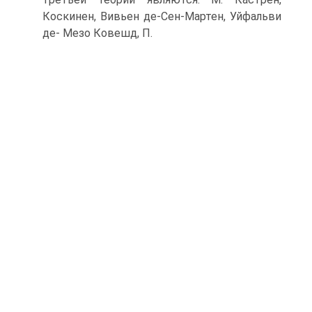
Коскинен, Вивьен де-Сен-Мартен, Уйфальви
де- Мезо Ковешд, П.