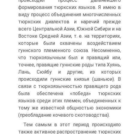
происходил процесс дальнейшего
формирования тюркских языков. Я имею в
виду процесс объединения многочисленных
тюркских диалектов и наречий прежде
всего Центральной Азии, Южной Сибири и на
Востоке Средней Азии, т. е. на территориях,
которые были охвачены воздействием
гуннского племенного союза. Не­сомненно,
что тюркоязычным был и правящий или,
точнее, правящие гуннские роды типа Хуянь,
Лань, Сюйбу и дру­гие, из которых
происходили гуннские князья (шаньюи). В
связи с тюркоязычностью правящего рода
была обеспечена «победа» тюркских
языков среди этих племен, объединенных к
тому же известной общностью экономики
(преобладание кочевого скотоводства).
Тем самым в этот период происходило
также активное распространение тюркских