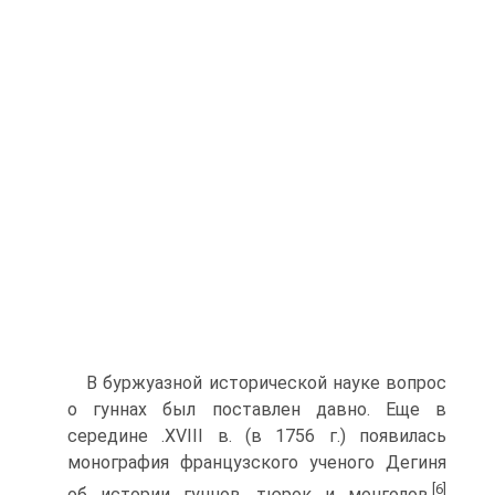
В буржуазной исторической науке вопрос
о гуннах был поставлен давно. Еще в
середине .XVIII в. (в 1756 г.) появилась
монография французского ученого Дегиня
[6]
об истории гуннов, тюрок и монголов.