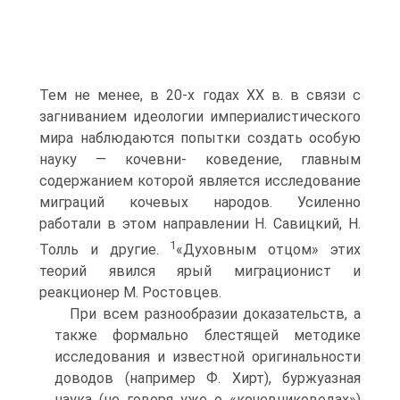
Тем не менее, в 20-х годах XX в. в связи с
загниванием идеологии империалистического
мира наблюдаются попытки создать особую
науку — кочевни- коведение, главным
содержанием которой является исследо­вание
миграций кочевых народов. Усиленно
работали в этом направлении Н. Савицкий, Н.
1
Толль и другие.
«Духовным отцом» этих
теорий явился ярый миграционист и
реакционер М. Ростовцев.
При всем разнообразии доказательств, а
также формально блестящей методике
исследования и известной оригиналь­ности
доводов (например Ф. Хирт), буржуазная
наука (не говоря уже о «кочевниковедах»)