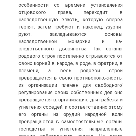
особенности со времени установ­ления
отцовского права, переходит в
наследственную власть,, которую сперва
терпят, затем требуют и, наконец, узурпи­
руют; закладываются основы
наследственной монархии и на­
следственного дворянства. Так органы
родового строя посте­пенно отрываются от
свонх корней в, народе, в роде, в фрат­рии, в
племени, а весь родовой строй
превращается в свою противоположность:
из организации племен для свободного’
регулирования своих собственных дел оно
превращается в. организацию для грабежа и
угнетения соседей, и соответствен­но этому
его органы из орудий народной воли
превращаются в самостоятельные органы
господства и угнетения, направлен­ные