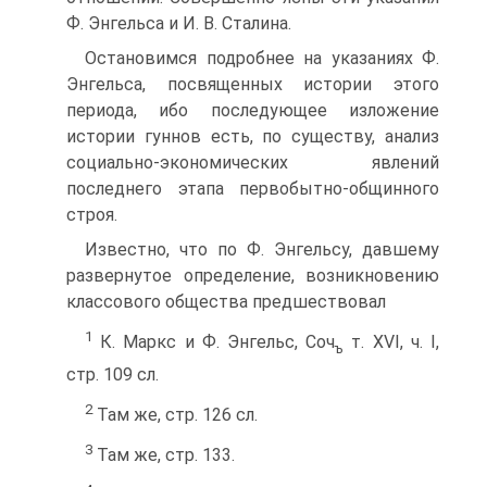
Ф. Энгельса и И. В. Сталина.
Остановимся подробнее на указаниях Ф.
Энгельса, посвя­щенных истории этого
периода, ибо последующее изложение
истории гуннов есть, по существу, анализ
социально-экономи­ческих явлений
последнего этапа первобытно-общинного
строя.
Известно, что по Ф. Энгельсу, давшему
развернутое опре­деление, возникновению
классового общества предшествовал
1
К. Маркс и Ф. Энгельс, Соч
т. XVI, ч. I,
ъ
стр. 109 сл.
2
Там же, стр. 126 сл.
3
Там же, стр. 133.