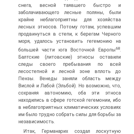
снега, весной таявшего быстро и
заболачивающего лесные поляны, были
крайне неблагоприятны для хозяйства
лесных этносов. Пото­му готам, успевшим
продвинуться в степи, к берегам Черно­го
моря, удалось установить гегемонию на
68
большей части юга Восточной Европы
.
Балтские (литовские) этносы оставили
следы своего пребывания по всей
лесостепной и лесной зоне вплоть до
Пензы. Венеды заняли область между
Вислой и Лабой (Эльбой). Но возможно, что,
сохраняя автономию, оба эти этноса
находились в сфере готской гегемонии, ибо
в неблагоприятных климатических условиях
им было трудно собрать силы для борьбы за
независимость.
Итак, Германарих создал лоскутную