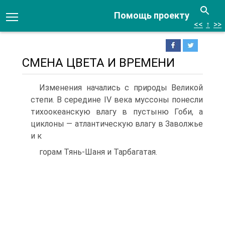
Помощь проекту
<<
↑
>>
СМЕНА ЦВЕТА И ВРЕМЕНИ
Изменения начались с природы Великой
степи. В сере­дине IV века муссоны понесли
тихоокеанскую влагу в пусты­ню Гоби, а
циклоны — атлантическую влагу в Заволжье
и к
горам Тянь-Шаня и Тарбагатая.