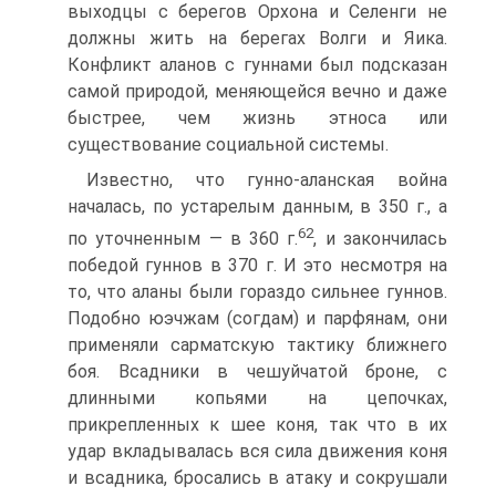
выходцы с берегов Орхона и Селенги не
должны жить на берегах Волги и Яика.
Конфликт аланов с гуннами был подска­зан
самой природой, меняющейся вечно и даже
быстрее, чем жизнь этноса или
существование социальной системы.
Известно, что гунно-аланская война
началась, по уста­релым данным, в 350 г., а
62
по уточненным — в 360 г.
, и закончилась
победой гуннов в 370 г. И это несмотря на
то, что аланы были гораздо сильнее гуннов.
Подобно юэчжам (согдам) и парфянам, они
применяли сарматскую тактику ближнего
боя. Всадники в чешуйчатой броне, с
длинными копьями на цепочках,
прикрепленных к шее коня, так что в их
удар вкладывалась вся сила движения коня
и всадника, бросались в атаку и сокрушали