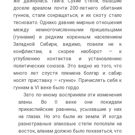
же двинулась тайга. Сухие сте­пи, бывшие
доселе ареалом почти 200-летнего обитания
гун­нов, стали сокращаться, и их скоту стало
тесновато. Однако давние мирные отношения
между немногочисленными при­шельцами
(гуннами) и редким коренным населением
Запад­ной Сибири, видимо, повели не к
конфликтам, а скорее наоборот — к
углублению контактов и установлению
полити­ческих союзов. Это видно из того, что
много лет спустя пле­мена болгар и сабир
носят приставку — «гунно». Причислять себя к
гуннам в VI веке было гордо.
Зато по-иному восприняли эти изменения
аланы. Во II веке они покидали
прикаспийские равнины, усыхавшие у них
на глазах. Но это были их земли. И когда
разнотравные злаковые степи поползли на
восток, аланам должно было показаться, что