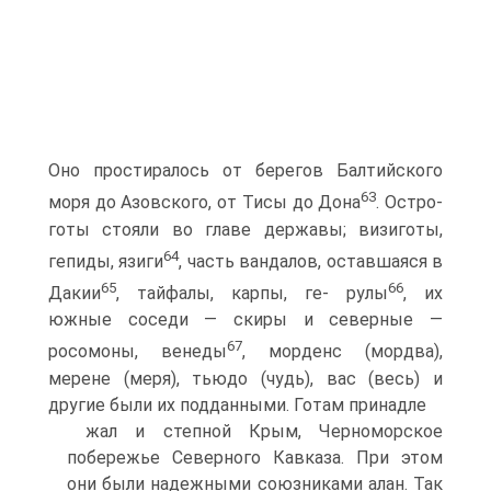
Оно простиралось от берегов Балтийского
63
моря до Азовского, от Тисы до Дона
. Остро-
готы стояли во главе державы; визиготы,
64
гепиды, язиги
, часть вандалов, оставшаяся в
65
66
Дакии
, тайфалы, карпы, ге- рулы
, их
южные соседи — скиры и северные —
67
росомоны, венеды
, морденс (мордва),
мерене (меря), тьюдо (чудь), вас (весь) и
другие были их подданными. Готам принадле­
жал и степной Крым, Черноморское
побережье Северного Кавказа. При этом
они были надежными союзниками алан. Так