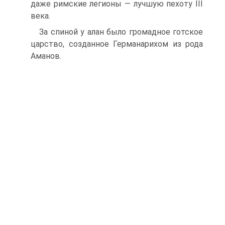
даже римские легионы — луч­шую пехоту III
века.
За спиной у алан было громадное готское
царство, созданное Германарихом из рода
Аманов.