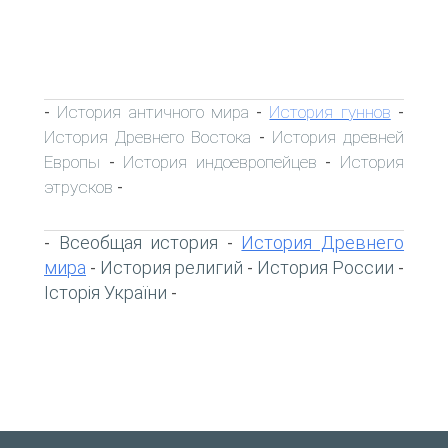
История античного мира
История гуннов
-
-
-
История Древнего Востока
История древней
-
Европы
История индоевропейцев
История
-
-
этрусков
-
Всеобщая история
История Древнего
-
-
мира
История религий
История России
-
-
-
Історія України
-