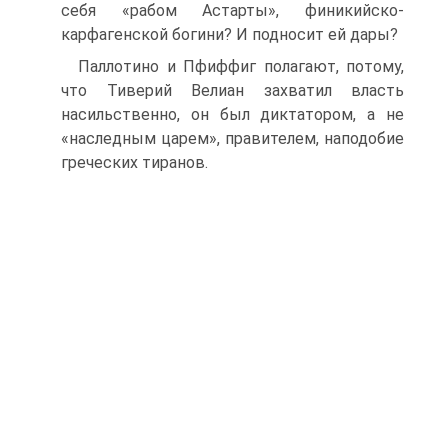
себя «рабом Астарты», финикийско-
карфагенской богини? И подносит ей дары?
Паллотино и Пфиффиг полагают, потому,
что Тиверий Велиан захватил власть
насильственно, он был диктатором, а не
«наследным царем», правителем, наподобие
греческих тиранов.