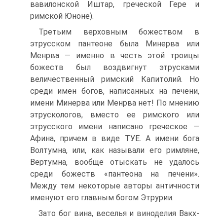
вавилонской Иштар, греческой Гере и
римской Юноне).
Третьим верховным божеством в
этрусском пантеоне была Минерва или
Менрва — именно в честь этой троицы
божеств был воздвигнут этрусками
величественный римский Капитолий. Но
среди имен богов, написанных на печени,
имени Минерва или Менрва нет! По мнению
этрускологов, вместо ее римского или
этрусского имени написано греческое —
Афина, причем в виде ТУЕ. А имени бога
Волтумна, или, как называли его римляне,
Вертумна, вообще отыскать не удалось
среди божеств «пантеона на печени».
Между тем некоторые авторы античности
именуют его главным богом Этрурии.
Зато бог вина, веселья и виноделия Вакх-