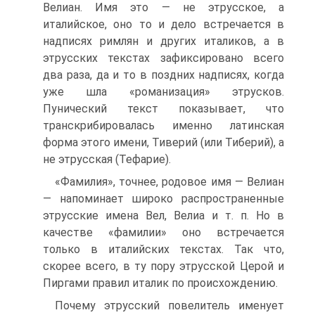
Велиан. Имя это — не этрусское, а
италийское, оно то и дело встречается в
надписях римлян и других италиков, а в
этрусских текстах зафиксировано всего
два раза, да и то в поздних надписях, когда
уже шла «романизация» этрусков.
Пунический текст показывает, что
транскрибировалась именно латинская
форма этого имени, Тиверий (или Тиберий), а
не этрусская (Тефарие).
«Фамилия», точнее, родовое имя — Велиан
— напоминает широко распространенные
этрусские имена Вел, Велиа и т. п. Но в
качестве «фамилии» оно встречается
только в италийских текстах. Так что,
скорее всего, в ту пору этрусской Церой и
Пиргами правил италик по происхождению.
Почему этрусский повелитель именует