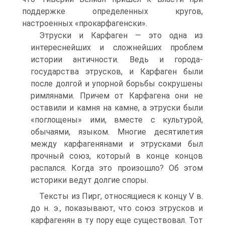
поддержке определенных кругов,
настроенных «прокарфагенски».
Этруски и Карфаген — это одна из
интереснейших и сложнейших проблем
истории античности. Ведь и города-
государства этрусков, и Карфаген были
после долгой и упорной борьбы сокрушены
римлянами. Причем от Карфагена они не
оставили и камня на камне, а этруски были
«поглощены» ими, вместе с культурой,
обычаями, языком. Многие десятилетия
между карфагенянами и этрусками был
прочный союз, который в конце концов
распался. Когда это произошло? Об этом
историки ведут долгие споры.
Тексты из Пирг, относящиеся к концу V в.
до н. э., показывают, что союз этрусков и
карфагенян в ту пору еще существовал. Тот