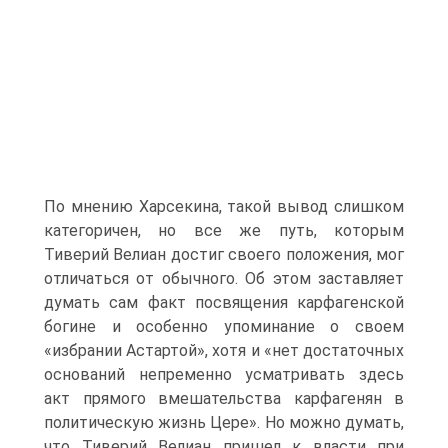
По мнению Харсекина, такой вывод слишком
категоричен, но все же путь, которым
Тиверий Велиан достиг своего положения, мог
отличаться от обычного. Об этом заставляет
думать сам факт посвящения карфагенской
богине и особенно упоминание о своем
«избрании Астартой», хотя и «нет достаточных
оснований непременно усматривать здесь
акт прямого вмешательства карфагенян в
политическую жизнь Цере». Но можно думать,
что Тиверий Велиан пришел к власти при