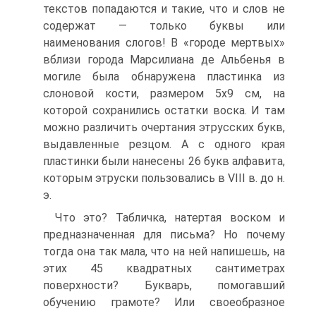
текстов попадаются и такие, что и слов не
содержат — только буквы или
наименования слогов! В «городе мертвых»
вблизи города Марсилиана де Альбенья в
могиле была обнаружена пластинка из
слоновой кости, размером 5х9 см, на
которой сохранились остатки воска. И там
можно различить очертания этрусских букв,
выдавленные резцом. А с одного края
пластинки были нанесены 26 букв алфавита,
которым этруски пользовались в VIII в. до н.
э.
Что это? Табличка, натертая воском и
предназначенная для письма? Но почему
тогда она так мала, что на ней напишешь, на
этих 45 квадратных сантиметрах
поверхности? Букварь, помогавший
обучению грамоте? Или своеобразное