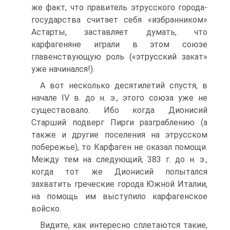
же факт, что правитель этрусского города-
государства считает себя «избранником»
Астарты, заставляет думать, что
карфагеняне играли в этом союзе
главенствующую роль («этрусский закат»
уже начинался!).
А вот несколько десятилетий спустя, в
начале IV в. до н. э., этого союза уже не
существовало. Ибо когда Дионисий
Старший подверг Пирги разграблению (а
также и другие поселения на этрусском
побережье), то Карфаген не оказал помощи.
Между тем на следующий, 383 г. до н. э.,
когда тот же Дионисий попытался
захватить греческие города Южной Италии,
на помощь им выступило карфагенское
войско.
Видите, как интересно сплетаются такие,