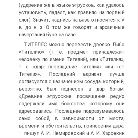
(ударение же в языке этрусков, как удалось
установить, падает, как правило, на первый
слог). Значит, надпись на вазе относится к V
в. до н. э. О том же говорят и архаичные
начертания букв на вазе.
ТИТЕЛЕС можно перевести двояко. Либо
«Тителию» (т. е. предмет принадлежит
человеку по имени Тителий), или «Тителия»,
т. е. «дар, посвящение Тителия» или «от
Тителия». Последний вариант лучше
согласуется с назначением сосуда, который,
вероятно, был поднесен в дар богам.
«Древние этрусские посвящения редко
содержали имя божества, которому они
адресовались. Последнее подразумевалось
само собой, в зависимости от места,
времени и обстоятельств, принесения дара,
— пишут А. И. Немировский и А. И. Харсекин