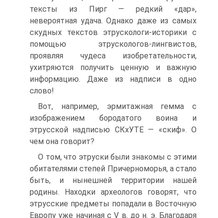
тексты из Пирг — редкий «дар»,
невероятная удача. Однако даже из самых
скудных текстов этрускологи-историки с
помощью этрускологов-лингвистов,
проявляя чудеса изобретательности,
ухитряются получить ценную и важную
информацию. Даже из надписи в одно
слово!
Вот, например, эрмитажная гемма с
изображением бородатого воина и
этрусской надписью СКхУТЕ — «скиф». О
чем она говорит?
О том, что этруски были знакомы с этими
обитателями степей Причерноморья, а стало
быть, и нынешней территории нашей
родины. Находки археологов говорят, что
этрусские предметы попадали в Восточную
Европу уже начиная с V в. до н. э. Благодаря