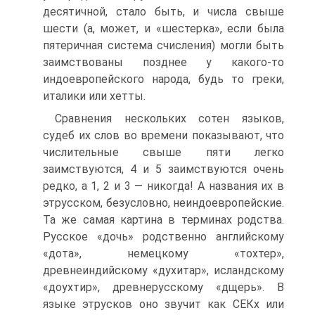
десятичной, стало быть, и числа свыше
шести (а, может, и «шестерка», если была
пятеричная система счисления) могли быть
заимствованы позднее у какого-то
индоевропейского народа, будь то греки,
италики или хетты.
Сравнения нескольких сотен языков,
судеб их слов во времени показывают, что
числительные свыше пяти легко
заимствуются, 4 и 5 заимствуются очень
редко, а 1, 2 и 3 — никогда! А названия их в
этрусском, безусловно, неиндоевропейские.
Та же самая картина в терминах родства.
Русское «дочь» родственно английскому
«дота», немецкому «тохтер»,
древнеиндийскому «духитар», исландскому
«доухтир», древнерусскому «дщерь». В
языке этрусков оно звучит как СЕКх или