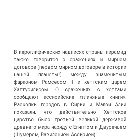
В иероглифических надписях страны пирамид
также говорится о сражениях и мирном
договоре (первом мирном договоре в истории
нашей планеты!) между знаменитым
фараоном Рамсесом II и хеттским царем
Хаттусилисом. О сражениях с хеттами
сообщают ассирийские «глиняные книги».
Раскопки городов в Сирии и Малой Азии
показали, что действительно Хеттское
царство было третьей великой державой
древнего мира наряду с Египтом и Двуречьем
(Шумером, Вавилонией, Ассирией).