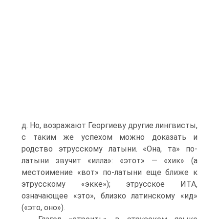
д. Но, возражают Георгиеву другие лингвисты,
с таким же успехом можно доказать и
родство этрусскому латыни. «Она, та» по-
латыни звучит «илла»: «этот» — «хик» (а
местоимение «вот» по-латыни еще ближе к
этрусскому «экке»); этрусское ИТА,
означающее «это», близко латинскому «ид»
(«это, оно»).