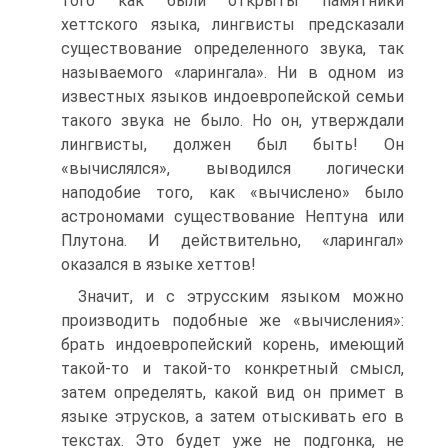
того как были открыты памятники
хеттского языка, лингвисты предсказали
существование определенного звука, так
называемого «ларингала». Ни в одном из
известных языков индоевропейской семьи
такого звука не было. Но он, утверждали
лингвисты, должен был быть! Он
«вычислялся», выводился логически
наподобие того, как «вычислено» было
астрономами существование Нептуна или
Плутона. И действительно, «ларингал»
оказался в языке хеттов!
Значит, и с этрусским языком можно
производить подобные же «вычисления»:
брать индоевропейский корень, имеющий
такой-то и такой-то конкретный смысл,
затем определять, какой вид он примет в
языке этрусков, а затем отыскивать его в
текстах. Это будет уже не подгонка, не