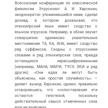
Всесоюзная конференция по классической
филологии. Этрусколог А. И. Харсекин,
неоднократно упоминавшийся нами, сделал
доклад, в котором доказывал, что
этеокипрский язык имеет сходство с
языком этрусков. Например, в обоих звучат
совершенно одинаково указательные
местоимения ТА, КА, АНА, имеет сходство
ряд суффиксов. Сходны с этрусскими
словами и ряд этеокипрских слов, правда
остающихся нерасшифрованными
(например, МАНА, МАРИ, ТУСУ, ЭКИ и ряд
других). «Они едва ли могут быть
объяснены, как простая случайность», —
делает вывод Харсекин, однако правильно
оговорившись, что «сопоставления эти
остаются гипотезой, поскольку
действительный смысл отмеченных слов
еще не выяснен».