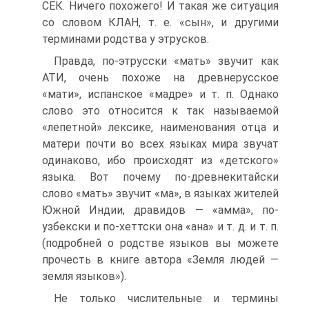
СЕК. Ничего похожего! И такая же ситуация
со словом КЛАН, т. е. «сын», и другими
терминами родства у этрусков.
Правда, по-этрусски «мать» звучит как
АТИ, очень похоже на древнерусское
«мати», испанское «мадре» и т. п. Однако
слово это относится к так называемой
«лепетной» лексике, наименования отца и
матери почти во всех языках мира звучат
одинаково, ибо происходят из «детского»
языка. Вот почему по-древнекитайски
слово «мать» звучит «ма», в языках жителей
Южной Индии, дравидов — «амма», по-
узбекски и по-хеттски она «ана» и т. д. и т. п.
(подробней о родстве языков вы можете
прочесть в книге автора «Земля людей —
земля языков»).
Не только числительные и термины