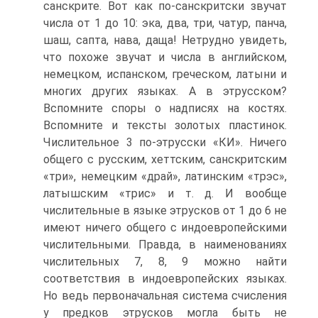
санскрите. Вот как по-санскритски звучат
числа от 1 до 10: эка, два, три, чатур, панча,
шаш, сапта, нава, даща! Нетрудно увидеть,
что похоже звучат и числа в английском,
немецком, испанском, греческом, латыни и
многих других языках. А в этрусском?
Вспомните споры о надписях на костях.
Вспомните и тексты золотых пластинок.
Числительное 3 по-этрусски «КИ». Ничего
общего с русским, хеттским, санскритским
«три», немецким «драй», латинским «трэс»,
латышским «трис» и т. д. И вообще
числительные в языке этрусков от 1 до 6 не
имеют ничего общего с индоевропейскими
числительными. Правда, в наименованиях
числительных 7, 8, 9 можно найти
соответствия в индоевропейских языках.
Но ведь первоначальная система счисления
у предков этрусков могла быть не