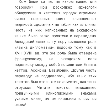
Кем были хетты, на каком языке они
говорили? При раскопках археологи
обнаружили в хеттских городах огромное
число «глиняных книг», клинописных
надписей, сделанных на табличках из глины.
Часть из них, написанных на аккадском
языке, была легко прочтена и переведена.
Аккадский язык в ту пору выполнял роль
«языка дипломатии», подобно тому как в
XVII–XVIII вв. эта же роль была отведена
французскому; на аккадском вели
переписку между собой повелители Египта,
хеттов, Ассирии, Вавилонии. Другая часть
переводу не поддавалась, ибо язык этих
текстов был столь же неизвестен, как язык
этрусков. Читать тексты, написанные
привычными клинописными знаками,
ученые могли, но не понимали в них ни
слова!