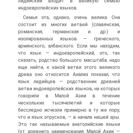
лидийский входит в великую семью
индоевропейских языков.
Семья эта, однако, очень велика. Она
состоит из многих ветвей (славянская,
романская, германская и др.) и
изолированных языков — греческого,
армянского, албанского. Если мы находим,
что язык — индоевропейский, это, так
сказать, родство большого масштаба; надо
еще найти, к какой ветви этого великого
древа оно относится. Анализ показал, что
язык лидийцев — родственник древней
ветви индоевропейских языков, на которых
говорили в Малой Азии в течение
нескольких тысячелетий и которые
бесследно исчезли примерно в ту же пору,
что и язык этрусков, — в начале нашей эры.
Это так называемые анатолийские языки
(от древнего наименования Малой Азии —