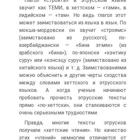
Глагол «строить» в этрусском языке
звучит как ТЕМИ, в хеттском — «тами», в
лидийском — «там». Но ведь глагол этот
может заимствоваться из языка в язык. По
мокша-мордовски он звучит «строямс»
(заимствовано из русского); по-
азербайджански — «бина этмяк» (из
арабского «бина»); по-японски «кэнтику
суру» или «кэнсэцу суру» (заимствовано из
китайского языка) и т. д. Заимствованиями
можно объяснить и другие черты сходства
между словами хеттского и этрусского
языков. А когда ученые начинают
пробовать прочесть этрусские тексты
прямо «по-хеттски», они сталкиваются с
очень серьезными трудностями.
Правда, многие тексты этрусков
получили «хеттские чтения». Но качество
этих «чтений» немногим отличается от