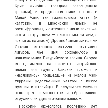
говорили создатели цивилизации острова
Крит, минойцы (позднее поглощенные
греками), и предшественники хеттов в
Малой Азии, так называемые хатты (и
хаттский, и минойский языки не
расшифрованы, и ситуация с ними такая же,
что и с этрусским — тексты мы читаем, а
языка их не знаем). Древнейшими жителями
Италии античные авторы называют
лигуров, чье имя сохранилось в
наименовании Лигурийского залива. Скорее
всего, именно на какое-то лигурийское
племя или группу близких племен и
«наслоились» пришедшие из Малой Азии
тиррены, родственные хеттам, а позже
пришли и италийцы. В результате слияния
этих трех компонентов и образовались
этруски с их удивительным языком.
Раскопки археологов последних лет