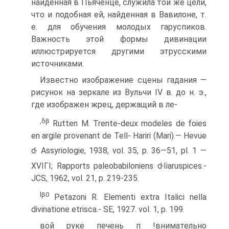
найденная в Пьяченце, служила той же цели,
что и подобная ей, найденная в Вавило­не, т.
е. для обучения молодых гаруспиков.
Важность этой фор­мы дивинации
иллюстрируется другими этрусскими
источни­ками.
Известно изображение сцены гадания —
рисунок на зеркале из Вульчи IV в. до н. э.,
где изображен жрец, держащий в ле-
,δβ
Rutten М. Trente-deux modeles de foies
en argile provenant de Tell- Hariri (Mari).— Hevue
,
d
Assyriologie, 1938, vol. 35, p. 36—51, pl. 1 —
,
XVIΓI; Rapports paleobabiloniens d
Iiaruspices.-
JCS, 1962, vol. 21, p. 219-235.
lβ0
Petazoni R. Elementi extra Italici nella
divinatione etrisca.- SE, 1927. vol. 1, p. 199.
вой руке печень п !внимательно