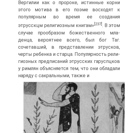
Вергилии как о пророке, истинные корни
этого мотива в его поэме восхо­дят к
популярным во время ее создания
[237]
этрусскцм религиоз­ным книгам»
. В этом
случае прообразом божественного мла­
денца, вероятнее всего, был бог Таг.
сочетавший, в представле­нии этрусков,
черты ребенка и старца. Популярность рели­
гиозных предписаний этрусских гаруспцков
у римлян объяс­няется тем, что они обладали
наряду с сакральными, также и