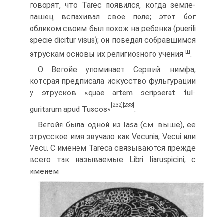
говорят, что Tarec появился, когда земле­
пашец вспахивал свое поле; этот бог
обликом своим был похож на ребенка (puerili
specie dicitur visus); он поведал собравшимся
ш
этрускам основы их религиозного учения
.
О Beгойе упоминает Сервий: нимфа,
которая предписала искусство фульгурации
у этрусков «quae artem scripserat ful-
[232]
[233]
guritarum apud Tuscos»
.
Вегойя была одной из Iasa (см. выше), ее
этрусское имя зву­чало как Vecunia, Vecui или
Vecu. C именем Tareca связывают­ся прежде
всего так называемые Libri Iiaruspicini; с
именем