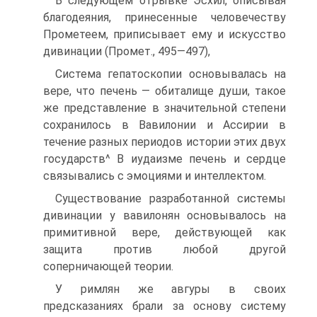
В следующем отрывке Эсхил, описывая
благодеяния, при­несенные человечеству
Прометеем, приписывает ему и искусство
дивинации (Промет., 495—497),
Система гепатоскопии основывалась на
вере, что печень — обиталище души, такое
же представление в значительной сте­пени
сохранилось в Вавилонии и Ассирии в
течение разных периодов истории этих двух
государств^ В иудаизме печень и сердце
связывались с эмоциями и интеллектом.
Существование разработанной системы
дивинации у вави­лонян основывалось на
примитивной вере, действующей как
защита против любой другой
соперничающей теории.
У римлян же авгуры в своих
предсказаниях брали за основу систему