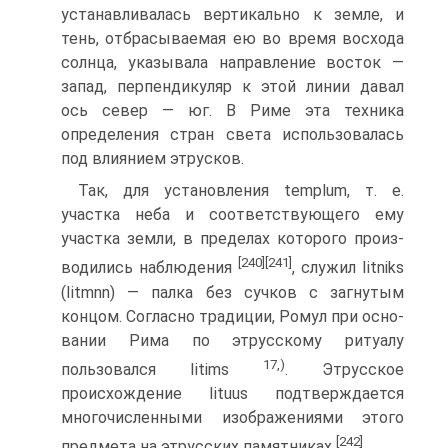
устанавливалась вертикально к земле, и
тень, отбрасываемая ею во время вос­хода
солнца, указывала направление восток —
запад, перпен­дикуляр к этой линии давал
ось север — юг. В Риме эта техни­ка
определения стран света использовалась
под влиянием эт­русков.
Так, для установления templum, т. е.
участка неба и соот­ветствующего ему
участка земли, в пределах которого произ­
[240]
[241]
водились наблюдения
, служил Iitniks
(Iitmnn) — палка без сучков с загнутым
концом. Согласно традиции, Ромул при осно­
вании Рима по этрусскому ритуалу
17,)
пользовался Iitims
. Этрусское
происхождение Iituus подтверждается
многочислен­ными изображениями этого
[242]
предмета на этрусских памятни­ках
.