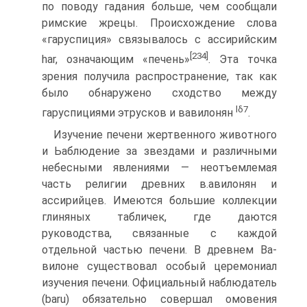
по поводу гадания больше, чем сообщали
римские жрецы. Происхождение слова
«гаруспиция» связывалось с ассирийским
[234]
har, означающим «печень»
. Эта точка
зрения получила распространение, так как
было обнару­жено сходство между
lδ
7
гаруспициями этрусков и вавилонян
.
Изучение печени жертвенного животного
и Ьаблюдение за звездами и различными
небесными явлениями — неотъемлемая
часть религии древних в.авилонян и
ассирийцев. Имеются боль­шие коллекции
глиняных табличек, где даются
руководства, связанные с каждой
отдельной частью печени. В древнем Ва­
вилоне существовал особый церемониал
изучения печени. Официальный наблюдатель
(baru) обязательно совершал омове­ния