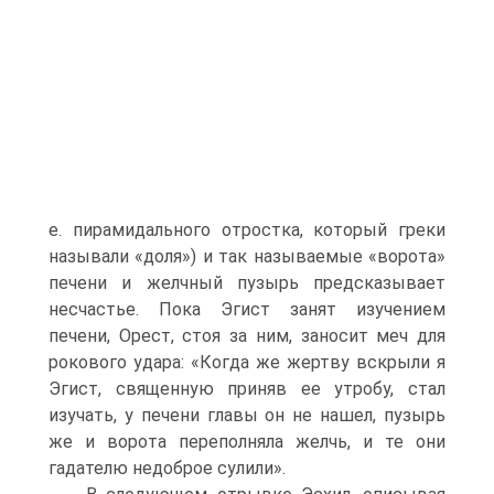
е. пирами­дального отростка, который греки
называли «доля») и так на­зываемые «ворота»
печени и желчный пузырь предсказывает
несчастье. Пока Эгист занят изучением
печени, Орест, стоя за ним, заносит меч для
рокового удара: «Когда же жертву вскры­ли я
Эгист, священную приняв ее утробу, стал
изучать, у печени главы он не нашел, пузырь
же и ворота переполняла желчь, и те они
гадателю недоброе сулили».