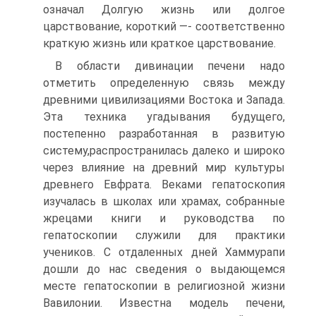
означал Долгую жизнь или долгое
царствование, короткий —- соответственно
краткую жизнь или краткое царствование.
В области дивинации печени надо
отметить определенную связь между
древними цивилизациями Востока и Запада.
Эта тех­ника угадывания будущего,
постепенно разработанная в разви­тую
систему,распространилась далеко и широко
через влияние на древний мир культуры
древнего Евфрата. Веками гепатоскопия
изучалась в школах или храмах, собранные
жрецами книги и руководства по
гепатоскопии служили для практики
учеников. C отдаленных дней Хаммурапи
дошли до нас сведения о выдающемся
месте гепатоскопии в религиозной жизни
Вави­лонии. Известна модель печени,