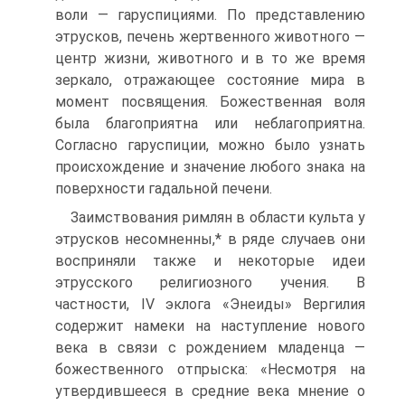
воли — гаруспициями. По представле­нию
этрусков, печень жертвенного животного —
центр жизни, животного и в то же время
зеркало, отражающее состояние мира в
момент посвящения. Божественная воля
была благоприятна или неблагоприятна.
Согласно гаруспиции, можно было узнать
происхождение и значение любого знака на
поверхности га­дальной печени.
Заимствования римлян в области культа у
этрусков несом­ненны,* в ряде случаев они
восприняли также и некоторые идеи
этрусского религиозного учения. В
частности, IV эклога «Эне­иды» Вергилия
содержит намеки на наступление нового
века в связи с рождением младенца —
божественного отпрыска: «Несмотря на
утвердившееся в средние века мнение о