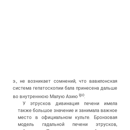
э., не возникает сомнений, что вавилонская
система гепатоскопии бала принесена дальше
lβ
0
во внутреннюю Малую Азию
.
У этрусков дивинация печени имела
также большое значе­ние и занимала важное
место в официальном культе. Бронзовая
модель гадальной печени этрусков,