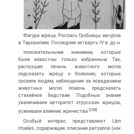
Фигура жреца. Роспись Гробницы авгуров
в Тарквипиях. Последняя четверть IV в. до н.
положительными знаниями, которые
были известны только из­бранным. Так,
распухшая печень животного могла
подсказать жрецу о болезнях, которые
грозили людям, наблюдение за по­ведением
животных могло помочь предсказать
стихийное бед­ствие. Подобные знания
увеличивали авторитет этрусских жрецов,
[238]
усиливали влияние жречества
.
Особый интерес представляют Libri
rituales, содержащие описание ритуалов (как