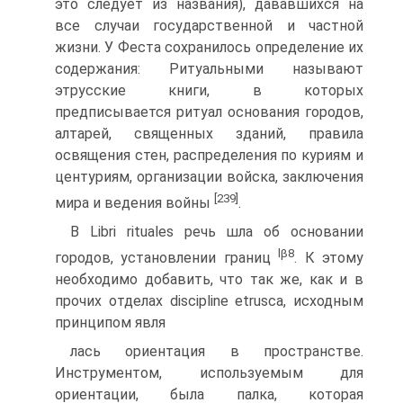
это следует из названия), дававшихся на
все случаи государственной и частной
жизни. У Феста со­хранилось определение их
содержания: Ритуальными называют
этрусские книги, в которых
предписывается ритуал основания городов,
алтарей, священных зданий, правила
освящения стен, распределения по куриям и
центуриям, организации войска, заключения
[239]
мира и ведения войны
.
В Libri rituales речь шла об основании
lβ
8
городов, установле­нии границ
. К этому
необходимо добавить, что так же, как и в
прочих отделах discipline etrusca, исходным
принципом явля­
лась ориентация в пространстве.
Инструментом, используе­мым для
ориентации, была палка, которая