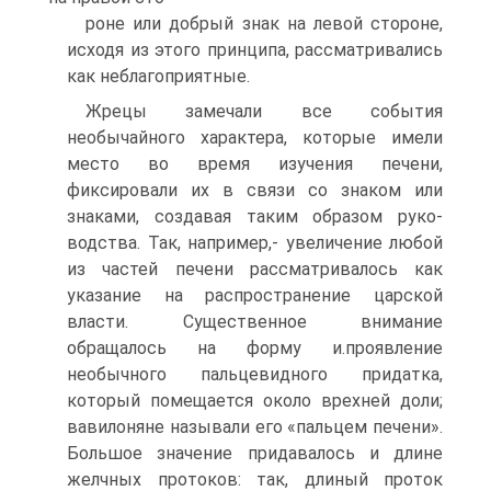
роне или добрый знак на левой стороне,
исходя из этого прин­ципа, рассматривались
как неблагоприятные.
Жрецы замечали все события
необычайного характера, ко­торые имели
место во время изучения печени,
фиксировали их в связи со знаком или
знаками, создавая таким образом руко­
водства. Так, например,- увеличение любой
из частей печени рассматривалось как
указание на распространение царской
власти. Существенное внимание
обращалось на форму и.прояв­ление
необычного пальцевидного придатка,
который помещает­ся около врехней доли;
вавилоняне называли его «пальцем пе­чени».
Большое значение придавалось и длине
желчных прото­ков: так, длиный проток