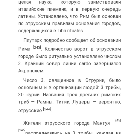
целая наука, которую заимствовали
италийские племена, и в первую очередь
латины. Установлено, что Рим был основан
по этрусским правилам осно­вания городов,
содержащихся в Libri rituales.
Плутарх подробно сообщает об основании
[243]
Рима
. Коли­чество ворот в этрусском
городе было ритуально установлено числом
3. Крайний север линии cardo завершался
Акрополем.
Число 3, священное в Этрурии, было
основным и в органи­зации людей: 3 трибы,
30 курий. Названия трех древних рим­ских
триб — Рамны, Титии, Луцеры — вероятно,
[244]
этрусские
.
[245]
Жители этрусского города Мантуя
[246]
распределялись на 3 трибы, каждая из