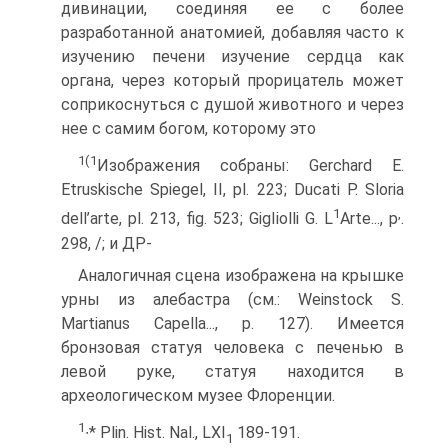
дивинации, соединяя ее с более
разработанной анато­мией, добавляя часто к
изучению печени изучение сердца как
органа, через который прорицатель может
соприкоснуться с душой животного и через
нее с самим богом, которому это
1(1
Изображения собраны: Gerchard Е.
Etruskische Spiegel, II, pl. 223; Ducati P. Sloria
1
,
dell’arte, pl. 213, fig. 523; GigIiolli G. L
Arte..., p
.
298, /; и ДР-
Аналогичная сцена изображена на крышке
урны из алебастра (см.: Weinstock S.
Martianus Capella..., р. 127). Имеется
бронзовая статуя чело­века с печенью в
левой руке, статуя находится в
археологическом музее Флоренции.
1
∙* Plin. Hist. Nal., LXI
189-191.
1