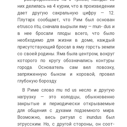
них делилась на 4 курии, что в произве­дении
дает другую сакральную цифру — 12.
Плутарх сообщает, что Рим был основан
etrusco ritu, сначала вырыли яму — mun- dus и
в нее бросали плоды всего, что было
необходимо для жиз­ни в доме, каждый
присутствующий бросал в яму горсть земли
со своей родины. Яма была центром, вокруг
которого по кругу обозначались контуры
города. Основатель сам вел повозку,
запряженную быком и коровой, провел
глубокую борозду.
В Риме слово mu nd us несло и другую
нагрузку — это ко­лодцы, обыкновенно
закрытые и периодически открываемые
для общения с духами подземного мира.
Возможно, весь ри­туал с inundus был
этрусским. Но, с другой стороны, он соот­