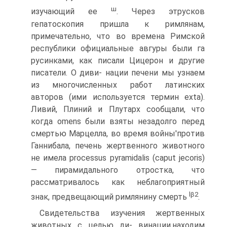
ш
изучающий ее
. Через этрусков
гепатоскопия пришла к римлянам,
примечательно, что во времена Римской
республики официальные авгуры были га
русинками, как писали Цицерон и другие
писатели. О диви- нации печени мы узнаем
из многочисленных работ латинских
авторов (ими используется термин exta).
Ливий, Плиний и Плу­тарх сообщали, что
когда omens были взяты незадолго перед
смертью Марцелла, во время войны'против
Ганнибала, печень жертвенного животного
не имела processus pyramidalis (caput jecoris)
— пирамидального отростка, что
рассматривалось как неблагоприятный
lβ
2
знак, предвещающий римлянину смерть
.
Свидетельства изучения жертвенных
животных с целью ди- винации,находим