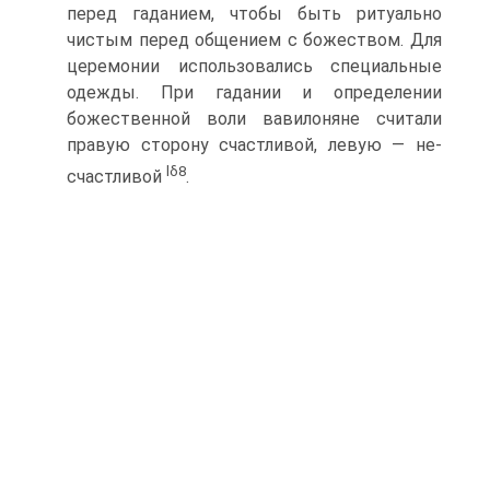
перед гаданием, чтобы быть ритуально
чистым перед обще­нием с божеством. Для
церемонии использовались специальные
одежды. При гадании и определении
божественной воли вави­лоняне считали
правую сторону счастливой, левую — не­
lδ
8
счастливой
.