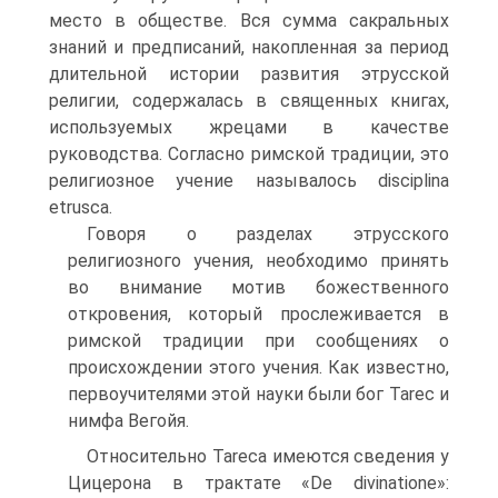
место в обществе. Вся сумма сакральных
знаний и предписаний, накопленная за пе­риод
длительной истории развития этрусской
религии, содер­жалась в священных книгах,
используемых жрецами в качестве
руководства. Согласно римской традиции, это
религиозное учение называлось disciplina
etrusca.
Говоря о разделах этрусского
религиозного учения, необ­ходимо принять
во внимание мотив божественного
откровения, который прослеживается в
римской традиции при сообщениях о
происхождении этого учения. Как известно,
первоучителями этой науки были бог Tarec и
нимфа Вегойя.
Относительно Tareca имеются сведения у
Цицерона в трак­тате «De divinatione»: