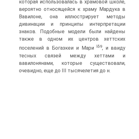
которая использовалась в хра­мовой школе,
вероятно относящейся к храму Мардука в
Вави­лоне, она иллюстрирует методы
дивинации и принципы интер­претации
знаков. Подобные модели были найдены
также в од­ном их центров хеттских
lδ
9
поселений в Богазкеи и Мари
, и ввиду
тесных связей между хеттами и
вавилонянами, которые существовали,
очевидно, еще до III тысячелетия до н.