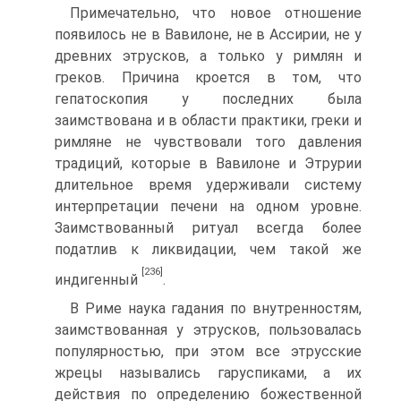
Примечательно, что новое отношение
появилось не в Вави­лоне, не в Ассирии, не у
древних этрусков, а только у римлян и
греков. Причина кроется в том, что
гепатоскопия у последних была
заимствована и в области практики, греки и
римляне не чувствовали того давления
традиций, которые в Вавилоне и Этрурии
длительное время удерживали систему
интерпретации печени на одном уровне.
Заимствованный ритуал всегда более
податлив к ликвидации, чем такой же
[236]
индигенный
.
В Риме наука гадания по внутренностям,
заимствованная у этрусков, пользовалась
популярностью, при этом все этрус­ские
жрецы назывались гаруспиками, а их
действия по опре­делению божественной