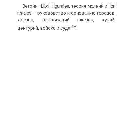
Вегойи—Libri Iiilgurales, теория молний и Iibri
rihιaies — ру­ководство к основанию городов,
храмов, организаций племен, курий,
1М
центурий, войска и суда
.