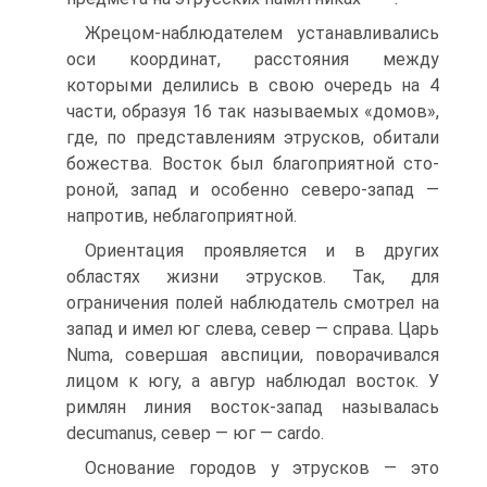
Жрецом-наблюдателем устанавливались
оси координат, рас­стояния между
которыми делились в свою очередь на 4
части, образуя 16 так называемых «домов»,
где, по представлениям этрусков, обитали
божества. Восток был благоприятной сто­
роной, запад и особенно северо-запад —
напротив, неблаго­приятной.
Ориентация проявляется и в других
областях жизни этрус­ков. Так, для
ограничения полей наблюдатель смотрел на
за­пад и имел юг слева, север — справа. Царь
Numa, совершая авспиции, поворачивался
лицом к югу, а авгур наблюдал вос­ток. У
римлян линия восток-запад называлась
decumanus, север — юг — cardo.
Основание городов у этрусков — это