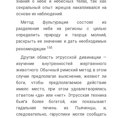
знания о небе и небесных телах, так как
секральный опыт жрецов на­капливался на
основе их наблюдений.
Метод фульгурации состоял из
разделения неба на регионы с целью
определить природу и творца молний,
раскрыть ее зна­чение и дать необходимые
15
δ
рекомендации
.
Другая область этрусской дивинации —
изучение внутрен­ностей жертвенного
животного. Обычный римский метод в этом
случае предполагал выяснение, желают ли
боги, чтобы пред­полагаемое действие
имело место, при этом удовлетворялись
ответом «да» или «нет». Этрусская техника
бьиґа более богатой, как показывает
гадальная печень из Пьяченцы, и,
следователь­но, гаруспики могли сообщать