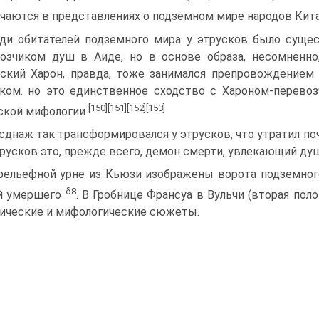
­чаются в представлениях о подземном мире народов Кита
ди обитателей подземного мира у этрусков было суще­
озчиком душ в Аиде, но в основе образа, несомненно,
ский Харон, правда, тоже занимал­ся препровождением
ком. но это единственное сходство с Хароном-перевоз
[150]
[151]
[152]
[153]
ской мифологии
сднаж так трансформировался у этрусков, что утратил по
трусков это, прежде всего, демон смерти, увлекающий душ
рельефной урне из Кьюзи изображены ворота подзем­ног
δ
8
 умер­шего
. В Гробнице Франсуа в Вульчи (вторая полов
ические и мифологи­ческие сюжеты.