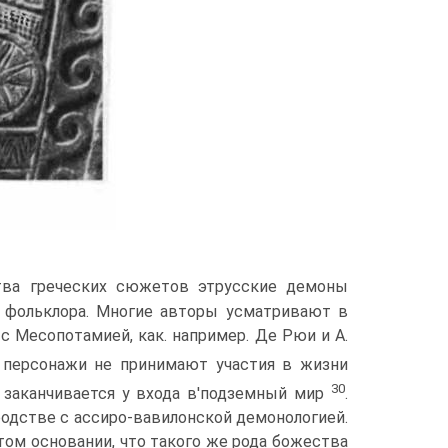
ства греческих сюжетов этрусские демоны
 фольклора. Многие авто­ры усматривают в
 с Месопотамией, как. например. Де Рюи и А.
и персонажи не принимают участия в жизни
30
и заканчивается у входа в'подземный мир
.
одстве с ассиро-вавилонской демо­нологией.
 том основании, что такого же рода божества