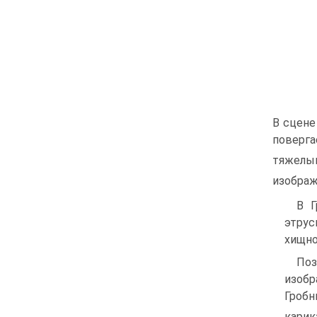
В сцене
поверга
тяже­л
изображ
В 
этрус
хищно
Поз
изобр
Гробн
карик