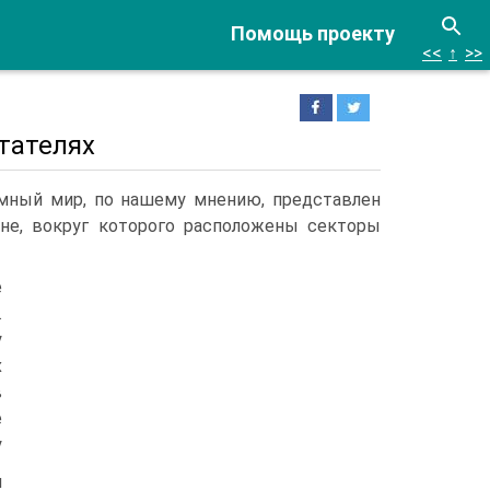
Помощь проекту
<<
↑
>>
тателях
емный мир, по нашему мнению, представлен
не, вокруг которо­го расположены секторы
е
.
у
х
в
е
у
м