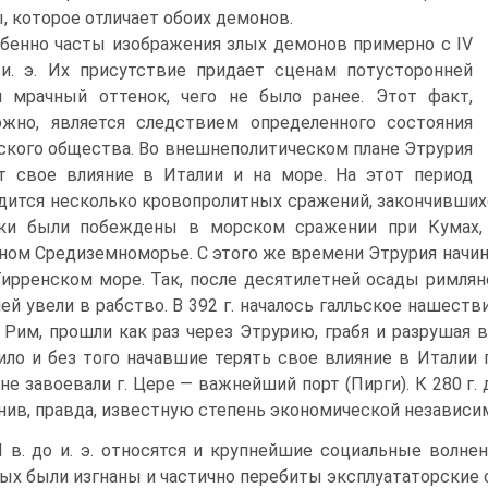
, которое отличает обоих де­монов.
бенно часты изображения злых демонов примерно с IV
и. э. Их присутствие придает сценам потусторонней
 мрачный оттенок, чего не было ранее. Этот факт,
жно, является следствием определенного состояния
ского об­щества. Во внешнеполитическом плане Этрурия
т свое влияние в Италии и на море. На этот период
дится несколь­ко кровопролитных сражений, закончившихся 
ки были побеждены в мор­ском сражении при Кумах,
ном Средиземноморье. C этого же времени Эт­рурия начин
Тирренском море. Так, после десятилетней осады римляне 
ей увели в рабство. В 392 г. началось галльское нашеств
 Рим, прошли как раз через Этрурию, грабя и разрушая 
ило и без того начавшие терять свое влияние в Италии го
не завоевали г. Цере — важнейший порт (Пирги). К 280 г. 
нив, правда, из­вестную степень экономической независи
lI в. до и. э. относятся и крупнейшие социальные вол­н
ых были изгнаны и частично перебиты эксплуататорские 