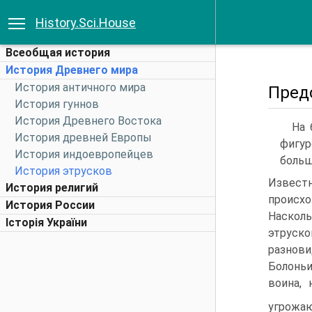
History.Sci.House
Всеобщая история
История Древнего мира
История античного мира
Пред
История гуннов
История Древнего Востока
На 
История древней Европы
фигур
История индоевропейцев
больш
История этрусков
Известн
История религий
происх
История России
Наскол
Історія України
этруско
разнов
Болоньи
воина, 
угрож