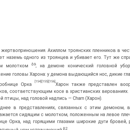
 жертвоприношения. Ахиллом троян­ских пленников в чес
ет наземь одного из троянцев и убивает его. Тут же сп
δ
9
ым молотком
; на демоне конический головной убо
ение головы Харона: у демона выдающийся нос, дикие гл
[154]
[155]
[156]
Гробнице Орка
Харон также представлен во
ков, соответствующим косе в христианских верованиях. H
й птицы, над головой надпись — Charn (Харон).
днее в представлениях, связанных с этим демоном, ви
ажается сидя­щим с молотком, положенным на левое плечо
ице Орка, над горящими гла­зами широкие дуги бровей,
β
2
атурный, чем устрашающий
.