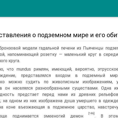
ставления о подземном мире и его оби
бронзовой модели гадальной печени из Пьяченцы под­з
ой, напоми­нающей розетку — маленький круг в середи
ого круга.
о, что mundus римлян, имеющий, вероятно, этрусско
ождение, пред­ставлялся входом в подземный мир
ько можно судить по живописным изображениям, 
в он населялся разно­образными существами. Одна и
идность предстает перед нами из древних рельефо
; на одном из них изображе­на душа умершего в одежд
на коне въезжающая в под­земное царство, навстреч
[146]
ающе поднимается змееногий демон
. В это