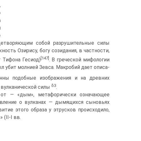
,
о
а
й
е
ице­творяющим собой разрушительные силы
ность Озирису, богу созидания, в частности,
[147]
 Тифона Гесиод)
. В греческой мифологии
ыл убит молнией Зевса. Макробий дает описа­
енны подобные изображения и на древних
δ
3
м вулканической силы
.
 от — «дым», метафорически означающее
авление о вулканах — дымя­щихся сыновьях
итие этого образа у этрусков происходило,
(II-I вв.