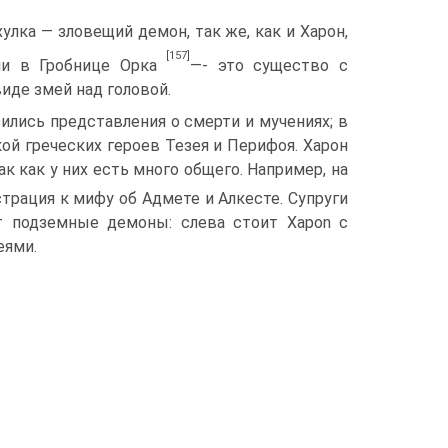
лка — зловещий демон, так же, как и Харон,
[157]
ии в Гробнице Орка
—- это существо с
иде змей над головой.
зились представления о смерти и мучениях; в
кой греческих героев Тезея и Перифоя. Харон
ак как у них есть много общего. Например, на
трация к мифу об Адмете и Алкесте. Супруги
т подземные демоны: слева стоит Xapon с
еями.