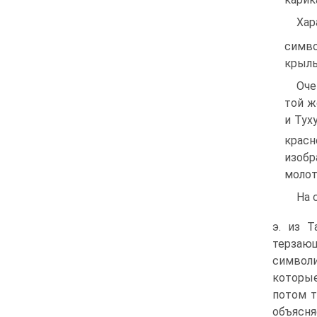
Хар
симв
крыль
Оче
той ж
и Тух
красн
изобр
молот
На 
э. из 
терзающ
символи
которы
потом т
объясня