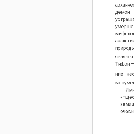
архаич
демон
устраш
умершег
мифоло
аналог
природы
являлся
Тифон —
ние не
монумен
Имя
«тщес
земли
очеви