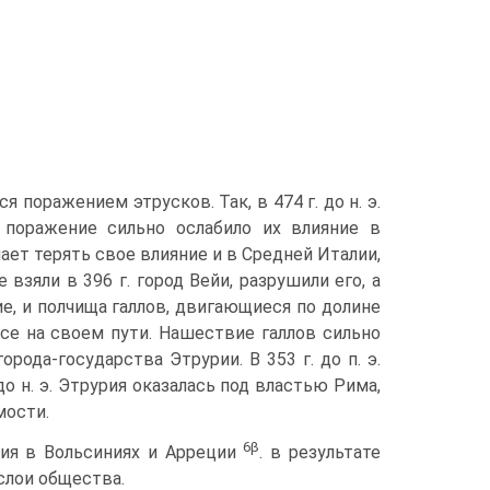
поражением эт­русков. Так, в 474 г. до н. э.
 поражение сильно ослабило их влияние в
ает терять свое влияние и в Средней Италии,
взяли в 396 г. город Вейи, разрушили его, а
ие, и полчища галлов, двигающиеся по долине
все на своем пути. Нашествие галлов сильно
рода-государства Этрурии. В 353 г. до п. э.
до н. э. Этрурия оказалась под властью Рима,
мости.
6
β
ения в Вольсиниях и Арреции
. в результате
слои общества.