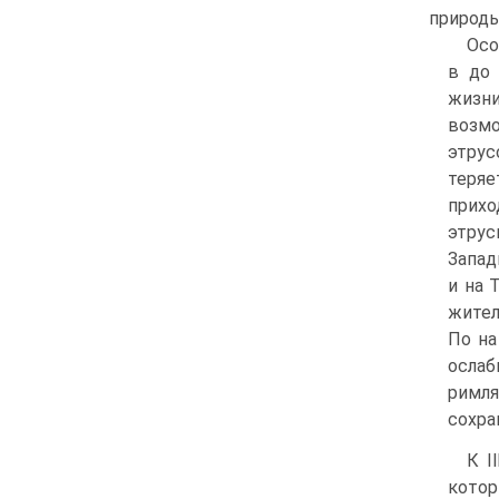
природы
Осо
в до 
жизни
возмо
этрус
теряе
прихо
этрус
Запад
и на 
жител
По на
ослаб
римля
сохра
К I
котор