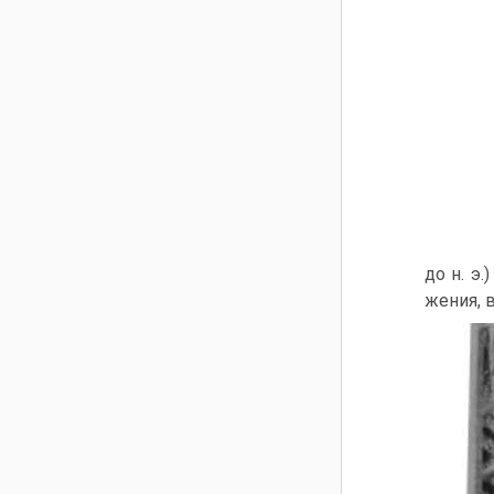
до н. э
жения, 