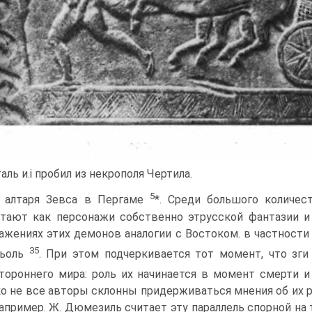
аль и.і пробил из некрополя Чертила.
5
 алтаря Зевса в Пергаме
*. Среди большого количе
тают как персона­жи собственно этрусской фантазии и
ажениях этих демонов аналогии с Вос­током. в частности
35
ньоль
. При этом подчеркивается тот момент, что зг
тороннего мира: роль их начинается в момент смерти 
о не все авторы склонны при­держиваться мнения об их р
например. Ж. Дюмезиль считает эту параллель спорной на