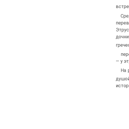
встре
Сре
перев
Этрус
дочни
грече
пер
— у э
На 
душой
истор