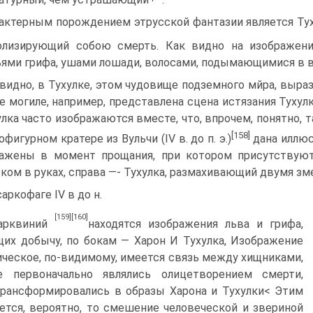
актерным порождением этрусской фантазии является Туху
олизи­рующий собою смерть. Как видно на изображен
ями грифа, ушами лошади, волосами, подымающимися в в
видно, в Тухулке, этом чудовище подземного мйра, вы­ра
е могиле, например, представлена сцена истязания Тухул
улка часто изображаются вместе, что, впрочем, понятно, т
[158]
офигурном кратере из Вульчи (IV в. до п. э.)
дана иллюс
ажены в момент прощания, при котором присутствую
ком в руках, справа —- Тухулка, размахивающий двумя зм
саркофаге IV в до н.
[159]
[160]
Тарквиний
находятся изоб­ражения льва и грифа,
их добычу, по бокам — Харон И Тухулка, Изображение
ческое, по-видимому, имеется связь между хищниками,
е первоначально являлись олицетворением смерти,
рансформировались в образы Харона и Тухулки< Этим
ется, вероятно, то смешение человеческой и звериной