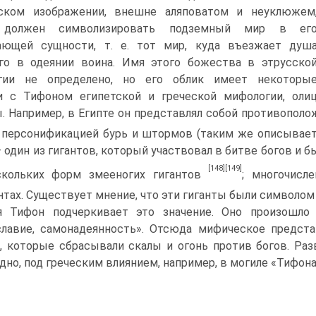
еском изображении, внешне аляповатом и неуклюжем
 должен символизировать подземный мир в ег
ающей сущности, т. е. тот мир, куда въезжает душ
о в одеянии воина. Имя этого божества в этрус­ско
гии не определено, но его облик имеет некоторы
ии с Тифоном египетской и греческой мифологии, ол
. Например, в Египте он представлял собой противополож
 персонификацией бурь и штормов (таким же описывает
 один из гигантов, который участвовал в битве богов и б
[148]
[149]
скольких форм змееногих гигантов
; многочисл
тах. Существует мнение, что эти гиганты были символо
 Тифон подчеркивает это значение. Оно произошло
лавие, самонадеян­ность». Отсюда мифическое предст
, которые сбрасывали скалы и огонь против богов. Разв
дно, под греческим влиянием, например, в могиле «Ти­фона» 