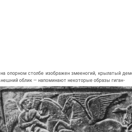
.) на опорном столбе изображен змеено­гий, крылатый де
внешний облик — напоминают некоторые образы гиган-