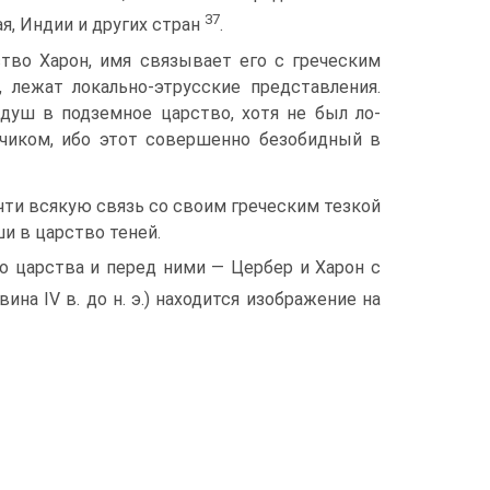
37
я, Индии и других стран
.
ство Харон, имя связывает его с греческим
 лежат локально-этрус­ские представления.
 душ в подземное царство, хотя не был ло­
чи­ком, ибо этот совершенно безобидный в
чти всякую связь со своим греческим тезкой
и в царство теней.
о царства и перед ними — Цербер и Харон с
ина IV в. до н. э.) находится изображение на