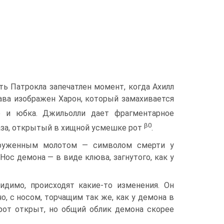
ть Патрокла запечатлен момент, когда Ахилл
рава изображен Харон, который замахивается
р и юбка. Джильолли дает фрагментарное
β
0
аза, открытый в хищной усмешке рот
.
оруженным молотом — символом смерти у
oc демона — в виде клюва, заг­нутого, как у
­димо, происходят какие-то изменения. Он
, с носом, торча­щим так же, как у демона в
 рот открыт, но общий облик демона скорее