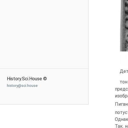
Дет
History.Sci.House ©
тон
history@sci.house
предс
изобр
Пига
потус
Однак
Так. 