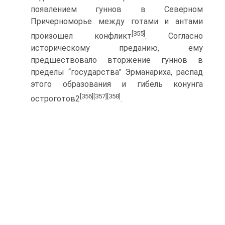
появлением гуннов в Северном
Причерноморье между готами и антами
[355]
произошел кон­фликт
. Согласно
историческому преданию, ему
предшествовало вторжение гун­нов в
пределы “государства” Эрманариха, распад
этого образования и гибель ко­нунга
[356]
[357]
[358]
остроготов2
.