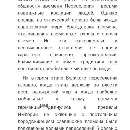
общности времени Переселения - весьма
подвижные коалиции людей. Однако
вражда на этнической основе была чужда
варварскому миру. Враждовали племена,
сталкивались племенные группы и союзы
племен. Но эти напряженные и
неприязненные отношения не носили
характера этнических преследований.
Взаимовлияние и обмен традицией шли
постоянно, преобладая в мирные периоды.
На втором этапе Великого переселения
народов, когда гунны держали во вла­сти
весь варварский мир и когда наиболее
мобильные к этому времени
[354]
германцы
двинулись в пределы
Империи, не склонные к постоянным
передвижениям сла­вянские племена были
подхвачены волнами переселений. В связи с