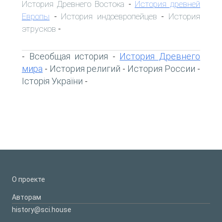
История Древнего Востока
История древней
-
Европы
История индоевропейцев
История
-
-
этрусков
-
Всеобщая история
История Древнего
-
-
мира
История религий
История России
-
-
-
Історія України
-
О проекте
Авторам
history@sci.house