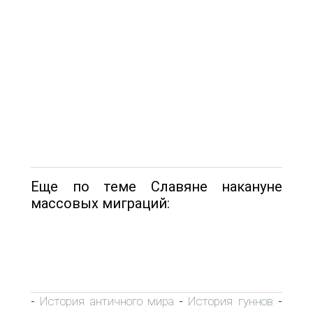
Еще по теме Славяне накануне
массовых миграций:
История античного мира
История гуннов
-
-
-