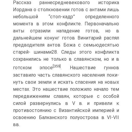
Рассказ раннесредневекового историка
Иордана о столкнове­нии готов с антами лишь
небольшой “стоп-кадр” определенного
момента в этом конфликте. Первоначально
анты отразили нападение готов, но в
дальнейшем ко­нунг готов Винитарий распял
предводителя антов Божа с семьюдесятью
старей- шинами28. Следы этого конфликта
сохранились не только в славянском, но и в
[359]
готском эпосе
. Нашествие гуннов
заставило часть славянского населения поки­
нуть свои земли и искать спасения на новых
местах. Это нашествие положило на­чало тем
передвижениям славян, которые с особой
силой развернулись в V в. и привели к
противостоянию с Византийской империей и
освоению Балканского по­луострова в VI-VII
вв.