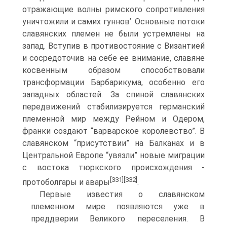
отражающие волны римского сопротивления
уничтожили и самих гуннов’. Основные потоки
славян­ских племен не были устремлены на
запад. Вступив в противостояние с Византией
и сосредоточив на себе ее внимание, славяне
косвенным образом способствовали
трансформации Барбарикума, особенно его
западных областей. За спиной славян­ских
передвижений стабилизируется германский
племенной мир между Рейном и Одером,
франки создают “варварское королевство”. В
славянском “присутствии” на Балканах и в
Центральной Европе “увязли” новые миграции
с востока тюркско­го происхождения -
[331]
[332]
протоболгары и авары
.
Первые известия о славянском
племенном мире появляются уже в
преддверии Ве­ликого переселения. В