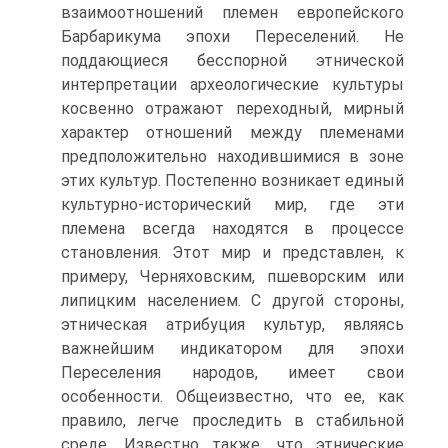
взаимоотношений племен европейского
Барбарикума эпохи Переселений. Не
поддающиеся бесспорной этнической
интерпретации археологические культу­ры
косвенно отражают переходный, мирный
характер отношений между племена­ми
предположительно находившимися в зоне
этих культур. Постепенно возникает единый
культурно-исторический мир, где эти
племена всегда находятся в процессе
становления. Этот мир и представлен, к
примеру, Черняховским, пшеворским или
липицким населением. С другой стороны,
этническая атрибуция культур, являясь
важнейшим индикатором для эпохи
Переселения народов, имеет свои
особенно­сти. Общеизвестно, что ее, как
правило, легче проследить в стабильной
среде. Из­вестно также, что этнические