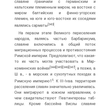
славяне граничили с германским и
кельтским племенным миром, на востоке с
миром балтийских и финно-угорских
племен, на юге и юго-востоке их соседями
[343]
являлись сарматы
.
На первом этапе Великого переселения
народов, являясь частью Барбарикума,
славяне включились в общий поток
миграционных процессов и противостояния
Римской империи. Предполагают, что какая-
то их часть могла участвовать в Мар­
[344]
[345]
[346]
[347]
команнских войнах
, а позже, в
Ш в., - в морских и сухопутных походах в
5
Римскую империю1
. К III-Ivвв. территория
расселения славян значительно увеличилась.
Они мигрируют в южном направлении, о
чем свидетельствуют Певтингеровы таб­
лицы. Кроме бассейна Вислы славяне