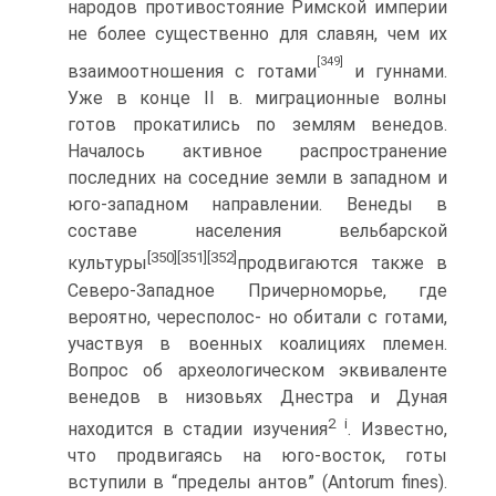
народов противостояние Римской им­перии
не более существенно для славян, чем их
[349]
взаимоотношения с готами
и гун­нами.
Уже в конце II в. миграционные волны
готов прокатились по землям венедов.
Началось активное распространение
последних на соседние земли в западном и
юго-западном направлении. Венеды в
составе населения вельбарской
[350]
[351]
[352]
культуры
продвигаются также в
Северо-Западное Причерноморье, где
вероятно, чересполос- но обитали с готами,
участвуя в военных коалициях племен.
Вопрос об археологи­ческом эквиваленте
венедов в низовьях Днестра и Дуная
2
i
находится в стадии изуче­ния
. Известно,
что продвигаясь на юго-восток, готы
вступили в “пределы антов” (Antorum fines).