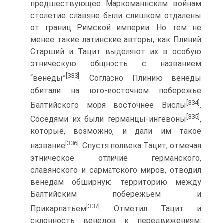
предшествующее Маркоманнсклм войнам
столетие славяне бы­ли слишком отдалены
от границ Римской империи. Но тем не
менее такие латинские авторы, как Плиний
Старший и Тацит выделяют их в особую
этническую общность с названием
[333]
“венеды”
. Согласно Плинию венеды
обитали на юго-восточном побережье
[334]
Балтийского моря восточнее Вислы
.
[335]
Соседями их были германцы-ингевоны
,
кото­рые, возможно, и дали им такое
[336]
название
. Спустя полвека Тацит, отмечая
этническое отличие германского,
славянского и сарматского миров, отводил
венедам обширную территорию между
Балтийским побережьем и
[337]
Прикарпатьем
. Отметил Тацит и
склонность венедов к передвижениям: