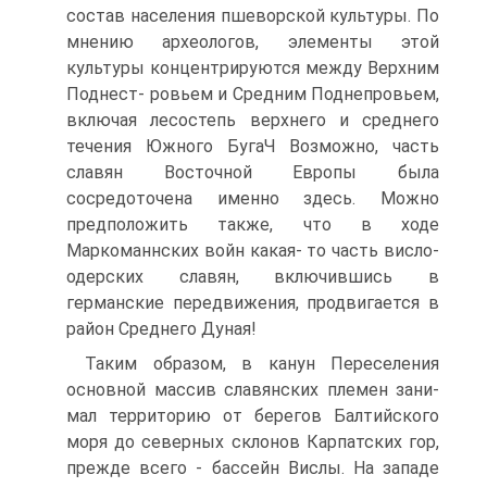
состав населения пшеворской культуры. По
мнению археологов, элементы этой
культуры концентрируются между Верхним
Поднест- ровьем и Средним Поднепровьем,
включая лесостепь верхнего и среднего
течения Южного БугаЧ Возможно, часть
славян Восточной Европы была
сосредоточена именно здесь. Можно
предположить также, что в ходе
Маркоманнских войн какая- то часть висло-
одерских славян, включившись в
германские передвижения, продви­гается в
район Среднего Дуная!
Таким образом, в канун Переселения
основной массив славянских племен зани­
мал территорию от берегов Балтийского
моря до северных склонов Карпатских гор,
прежде всего - бассейн Вислы. На западе