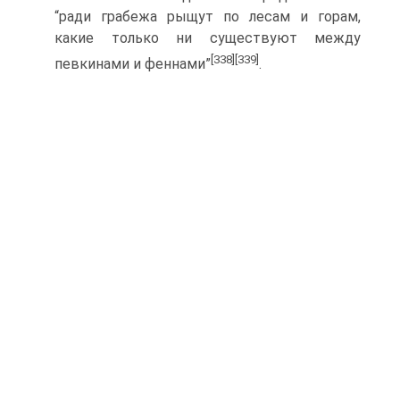
“ради грабежа рыщут по лесам и горам,
какие только ни существуют между
[338]
[339]
певкинами и феннами”
.