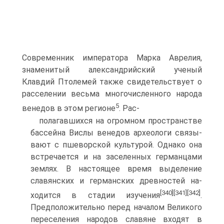
Современник императора Мар­ка Аврелия,
знаменитый александрийский ученый
Клавдий Птолемей также свиде­тельствует о
расселении весьма многочисленного народа
5
венедов в этом регионе
. Pac-
полагавшихся на огромном пространстве
бассейна Вислы венедов археологи связы­
вают с пшеворской культурой. Однако она
встречается и на заселенных германца­ми
землях. В настоящее время выделение
славянских и германских древностей на­
[340]
[341]
[342]
ходится в стадии изучения
.
Предположительно перед началом Великого
переселе­ния народов славяне входят в