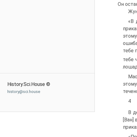
Он оста
Жун
«В 
прика
этому
ошиба
тебе 
тебе 
лошад
Мао
этому
History.Sci.House ©
течен
history@sci.house
4
В д
[Ван]
прика
«Пр