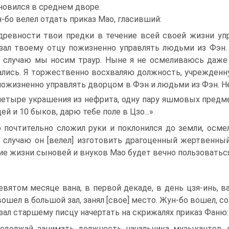
новился в среднем дворе.
-бо велел отдать приказ Мао, гласивший:
древности твои предки в течение всей своей жизни уп
зал твоему отцу пожизненно управлять людьми из Фэн. 
 случаю мы носим траур. Ныне я не осмеливаюсь даже 
лись. Я торжественно восхваляю должность, учрежденн
пожизненно управлять дворцом в Фэн и людьми из Фэн. 
четыре украшения из нефрита, одну пару яшмовых предм
ей и 10 быков, дарю тебе поле в Цзо...»
 почтительно сложил руки и поклонился до земли, осмел
 случаю он [велел] изготовить драгоценный жертвенный
ие жизни сыновей и внуков Мао будет вечно поль­зоватьс
евятом месяце вана, в первой декаде, в день цзя-инь, ва
 вошел в большой зал, занял [свое] место. Жун-бо вошел, 
зал старшему писцу начертать на скрижалях приказ Фаню:
одолжай занимать должность начальника музыкантов, 