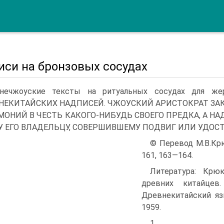
иси на бронзовых сосудах
ннечжоуские тексты на ритуальных сосудах для 
НЕКИТАЙСКИХ НАДПИСЕЙ. ЧЖОУСКИЙ АРИСТОКРАТ ЗА
МОНИЙ В ЧЕСТЬ КАКОГО-НИБУДЬ СВОЕГО ПРЕДКА, А Н
У ЕГО ВЛАДЕЛЬЦУ, СОВЕРШИВШЕМУ ПОДВИГ ИЛИ УДОС
© Перевод М.В.Крюк
161, 163—164.
Литература: Крю
древних китайцев
Древнекитайский язы
1959.
1