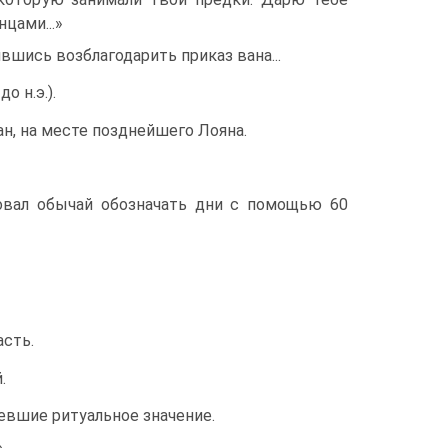
цами...»
­шись возблагодарить приказ вана...
о н.э.).
н, на месте позднейшего Лояна.
овал обычай обо­значать дни с помощью 60
сть.
.
евшие риту­альное значение.