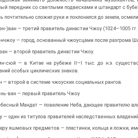
ый передник со светлы­ми подвесками и штандарт с бубен
ь почтительно сложил руки и поклонился до земли, осмелив
эн-)ван — третий правитель династии Чжоу (1024—1005 гг. д
нчжоу — город, основанный чжоусцами после разгрома Ша
ван — второй правитель династии Чжоу.
н-сюй — в Китае на рубеже II—I тыс. до н.э. существ
аний особых циклических знаков.
н — второй в системе чжоуских социальных рангов.
нь-ван — первый правитель Чжоу.
бесный Мандат — повеление Неба, дающее правителю вла
у — один из титулов правителей наследственных владений
.пару яшмовых предметов — пластинки, кольца и ложки, им