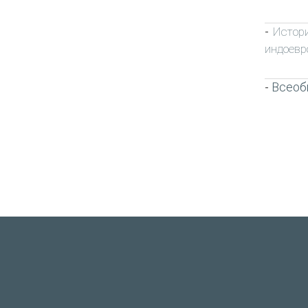
Истор
-
индоевр
Всеоб
-