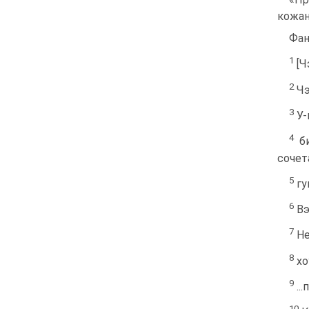
кожан
Фан
1
[Ч
2
Чэ
3
У-
4
би
сочет
5
гу
6
Вэ
7
Не
8
хо
9
..
10