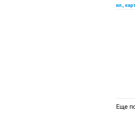
ил., кар
Еще п