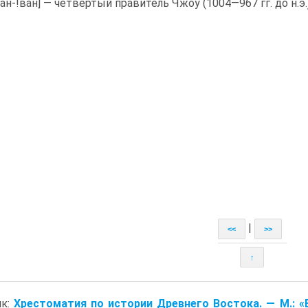
ан-!ван] — четвертый правитель Чжоу (1004—967 гг. до н.э.)
|
<<
>>
↑
ик:
Хрестоматия по истории Древнего Востока. — M.: «В