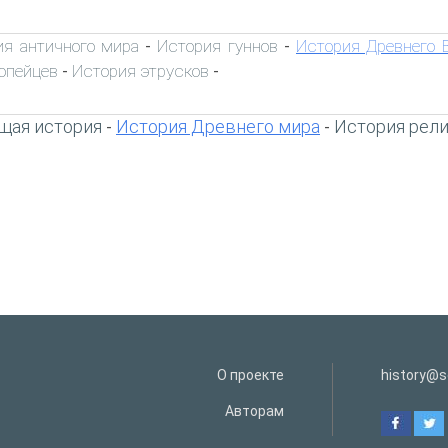
ия античного мира
История гуннов
История Древнего 
-
-
опейцев
История этрусков
-
-
щая история
История Древнего мира
История рел
-
-
О проекте
history@s
Авторам