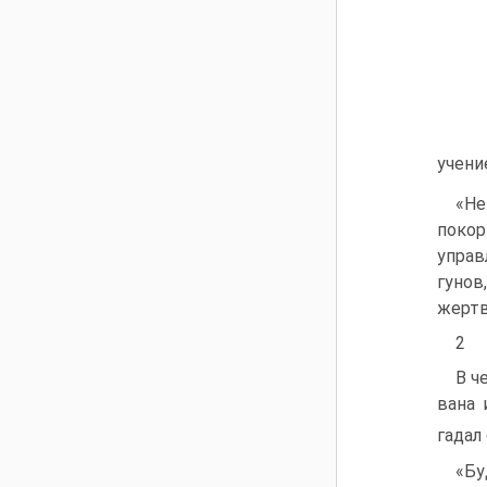
учени
«Не
покор
управ
гунов
жертв
2
В ч
вана 
гадал
«Бу