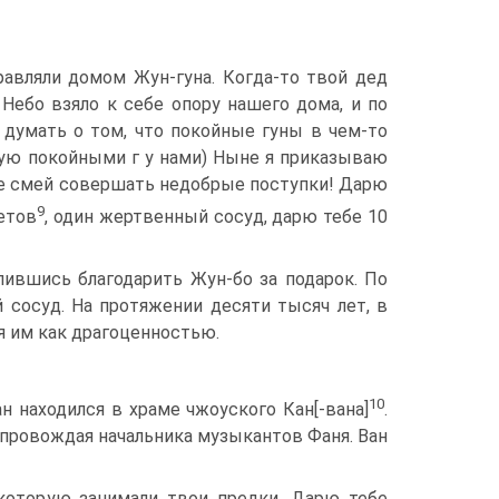
равляли домом Жун-гуна. Когда-то твой дед
Небо взяло к себе опору нашего дома, и по
ду­мать о том, что покойные гуны в чем-то
ую покойными г у нами) Ныне я при­казываю
Не смей совершать недобрые поступки! Дарю
9
етов
, один жертвенный сосуд, дарю тебе 10
ив­шись благодарить Жун-бо за подарок. По
 сосуд. На протяжении десяти тысяч лет, в
я им как драгоценностью.
10
н на­ходился в храме чжоуского Кан[-вана]
.
сопровождая начальника музыкан­тов Фаня. Ван
кото­рую занимали твои предки. Дарю тебе