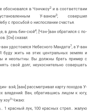
2
 обосновался в Чэнчжоу
и в соответствии
3
тановленным У-ваном
, совершил
бу с просьбой о ниспослании счастья.
4
е, в день бин-сюй
, [Чэн-]ван обратился с по­
. [Он] сказал:
7
ь-ван удостоился Небесного Мандата
, а У-ван
Я буду жить на этих центральных землях и
­ды и неопытны. Вы должны брать пример с
лнять свой долг, неукоснительно совершать
н- вэй, [ван] рассматривал карту походов У-
х владений. Ван, обратившись ли­цом к югу,
3
у хоу
Чжаю:
.. 1 красный лук, 100 красных стрел... жалую