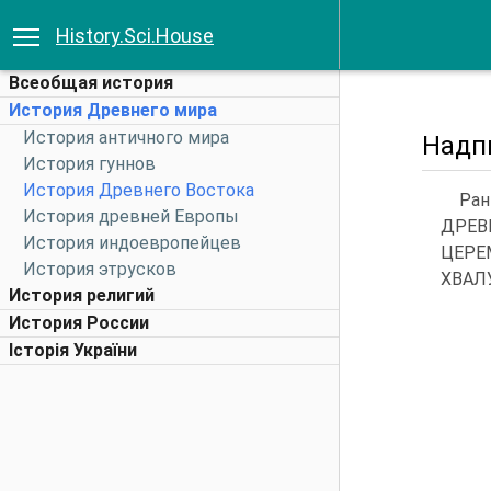
History.Sci.House
Всеобщая история
История Древнего мира
История античного мира
Надп
История гуннов
История Древнего Востока
Ра
История древней Европы
ДРЕВ
История индоевропейцев
ЦЕРЕ
История этрусков
ХВАЛ
История религий
История России
Історія України