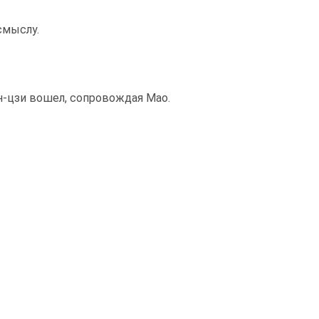
смыслу.
ун-цзи вошел, сопровождая Мао.