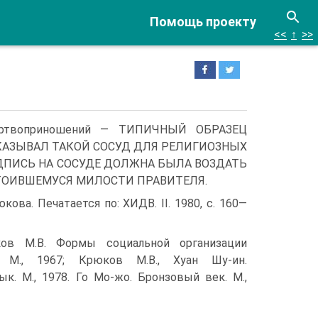
Помощь проекту
<<
↑
>>
жертвоприношений — ТИПИЧНЫЙ ОБРАЗЕЦ
КАЗЫВАЛ ТАКОЙ СОСУД ДЛЯ РЕЛИГИОЗНЫХ
АДПИСЬ НА СОСУДЕ ДОЛЖНА БЫЛА ВОЗДАТЬ
ТОИВШЕМУСЯ МИЛОСТИ ПРАВИТЕЛЯ.
ова. Печатается по: ХИДВ. II. 1980, с. 160—
ков М.В. Формы социальной органи­зации
. M., 1967; Крюков М.В., Хуан Шу-ин.
к. M., 1978. Го Мо-жо. Бронзовый век. M.,