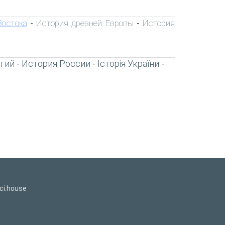
Востока
История древней Европы
История
-
-
игий
История России
Історія України
-
-
-
ci.house