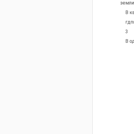
земли:
В к
гдп
3
В о