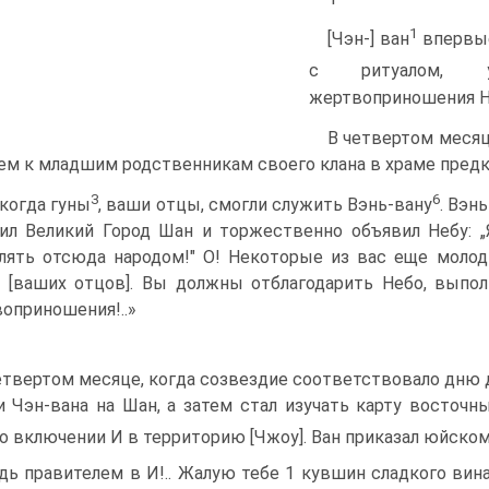
1
[Чэн-] ван
впервые
с ритуалом, ус
жертвоприношения Не
В четвертом месяц
ем к младшим родственникам своего клана в храме предков
3
6
когда гуны
, ваши отцы, смогли служить Вэнь-вану
. Вэн
ил Великий Город Шан и торжественно объявил Небу: „
лять отсюда народом!" О! Некоторые из вас еще моло
, [ваших отцов]. Вы должны отблагодарить Небо, выпо
оприношения!..»
етвертом месяце, когда созвездие соответствовало дню ди
и Чэн-вана на Шан, а затем стал изучать карту восточны
 о включении И в территорию [Чжоу]. Ван приказал юйском
дь правителем в И!.. Жалую тебе 1 кувшин сладкого вина.