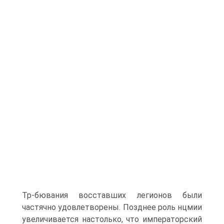
Тр-бювания восставших легионов были
частячно удовле­творены. Позднее роль нцмии
увеличивается настолько, что императорский