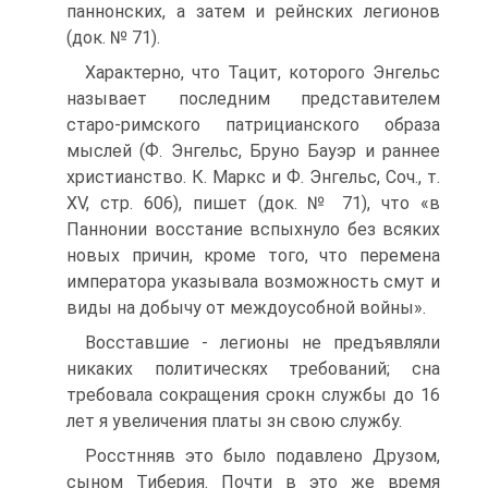
паннонских, а затем и рейнских легионов
(док. № 71).
Характерно, что Тацит, которого Энгельс
называет последним пред­ставителем
старо-римского патрицианского образа
мыслей (Ф. Энгельс, Бруно Бауэр и раннее
христианство. К. Маркс и Ф. Энгельс, Соч., т.
XV, стр. 606), пишет (док. № 71), что «в
Паннонии восстание вспых­нуло без всяких
новых причин, кроме того, что перемена
императора ука­зывала возможность смут и
виды на добычу от междоусобной войны».
Восставшие - легионы не предъявляли
никаких политическях требований; сна
требовала сокращения срокн службы до 16
лет я увеличения платы зн свою службу.
Росстнняв это было подавлено Друзом,
сыном Тиберия. Почти в это же время