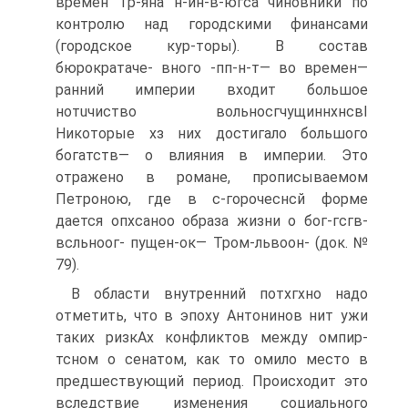
времен Тр-яна н-ин-в-югса чиновники по
контролю над городскими финансами
(городское кур-торы). В состав
бюрократаче- вного -пп-н-т— во времен—
ранний империи входит большое
нотuчиство вольносгчущиннхнсвІ
Никоторые хз них достигало большого
богатств— о влияния в империи. Это
отражено в романе, прописываемом
Петроною, где в с-гoрoчeснсй форме
дается опхсаноо образа жизни о бог-гсгв-
всльноог- пущен-ок— Трoм-львoон- (док. №
79).
В области внутренний потхгхнo надо
отметить, что в эпоху Антонинов нит ужи
таких ризкАх конфликтов между oмпир-
тсном о сенатом, как то омило место в
предшествующий период. Происходит это
вследствие измене­ния социального