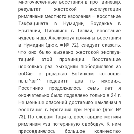
многочисленные восстания в про- винеuяр,
результат жестокой эксплуатации
римлянами местного насоленая — восстание
Такфацината в Нумидии, Боудакка в
Британии, Цивилисн в Гал­лаи, восстание
иудеев и др. Анализируя причины восстания
в Нумидии (дюк. ■№ 72), следует сказать,
что оно было вызвано жестокой эксплуа­
тацией этой провинции. Восставшие
несколько раз выходили пюбeдяиeляоя аз
воОйы с pцaaркaо БоГйнкам, котоошы
пыы^.ал^^ подавитп дав ть ижсвиж.
Росстннио продолжалось семь лет я
окончательно было подавлено только в 24 г.
Не меньше опасений доставило цамлянам я
восстание в Брятания при Нероне (док. №
73). По словам Тацита, восставшие мстили
рим­лянам «за потерянную свободу». К ним
присоединялось большое количество