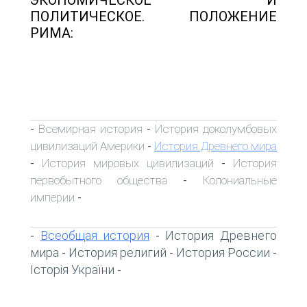
ПОЛИТИЧЕСКОЕ. ПОЛОЖЕНИЕ
РИМА:
Всемирная история
История доколумбовых
-
-
цивилизаций Америки
История Древнего мира
-
История мировых цивилизаций
История
-
-
первобытного общества
Колониальные
-
империи
-
Всеобщая история
История Древнего
-
-
мира
История религий
История России
-
-
-
Історія України
-