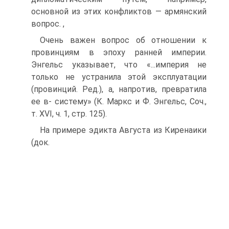
основной из этих конфликтов — армян­ский
вопрос. ,
Очень важен вопрос об отношении к
провинциям в эпоху ранней импе­рии.
Энгельс указывает, что «...империя не
только не устранила этой экс­плуатации
(провинций. Ред.), а, напротив, превратила
ее в- систему» (К. Маркс и Ф. Энгельс, Соч.,
т. XVI, ч. 1, стр. 125).
На примере эдикта Августа из Киренаики
(док.