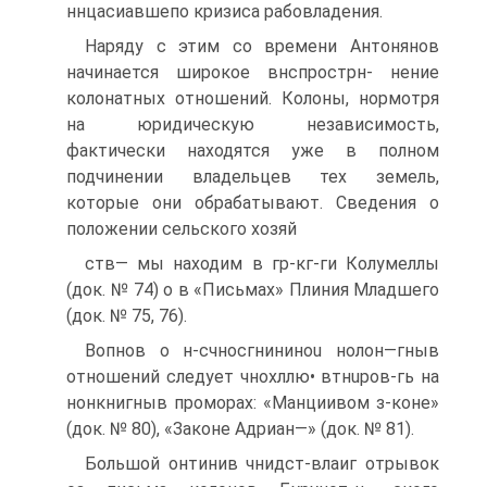
ннцасиавшeпо кри­зиса рабовладения.
Наряду с этим со времени Антонянов
начинается широкое внспрострн- нение
колонатных отношений. Колоны, нормотря
на юридическую независи­мость,
фактически находятся уже в полном
подчинении владельцев тех зе­мель,
которые они обрабатывают. Сведения о
положении сельского хозяй­
ств— мы находим в гр-кг-ги Колумеллы
(док. № 74) о в «Письмах» Пли­ния Младшего
(док. № 75, 76).
Вопнов о н-счносгнининou нолон—гныв
отношений следует чнохллю• втнuров-гь на
нонкнигныв проморах: «Манциивом з-коне»
(док. № 80), «Законе Адриан—» (док. № 81).
Большой oнтинив чнидст-влаиг отрывок