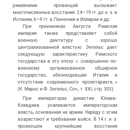
римлянами провинций вызывает
многочисленные восстания: 24—19 гг. до н. э. в
Испании, 6—9 гг. в Паннонии и Иллирии и др.
При преемниках Августа Римская
империя также представляет собой
военную диктатуру с хорошо
централизованной властью. Энгельс дает
сле­дующую характеристику Римского
государства в эту эпоху: «...совершенно по-
военному организованное обширное
государство, обезлюдевшая Италия и
отсутствие современного пролетариата...»
(К. Маркс и Ф. Энгельс, Соч., т. XXI, стр. 303).
При императорах династии Юлиев-
Клавдиев усиливается императорская
власть, основанная на армии. Наряду с этим
возрастают и требования войск. В 14 г. н. э.
произошли крупнейшие восстания