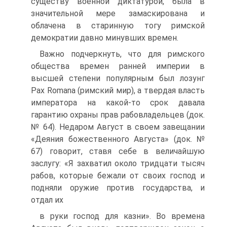
существу военной диктатурой, была в
значительной мере замаскирована и
облачена в старинную тогу римской
демократии давно минувших времен.
Важно подчеркнуть, что для римского
общества времен ранней импе­рии в
высшей степени популярным был лозунг
Pax Romana (римский мир), а твердая власть
императора на какой-то срок давала
гарантию охраны прав рабовладельцев (док.
№ 64). Недаром Август в своем завещании
«Деяния божественного Августа» (док. №
67) говорит, ставя себе в вели­чайшую
заслугу: «Я захватил около тридцати тысяч
рабов, которые бежали от своих господ и
подняли оружие против государства, и
отдал их
в руки господ для казни». Во времена