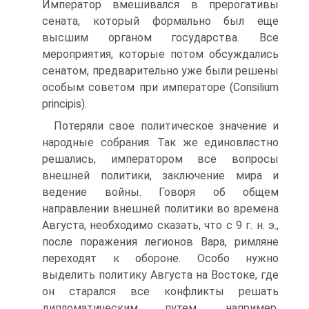
Император вмешивался в прерогативы
сената, который формально был еще
высшим органом государства. Все
мероприятия, которые потом обсуждались
сенатом, предварительно уже были решены
особым советом при императоре (Con­silium
principis).
Потеряли свое политическое значение и
народные собрания. Так же единовластно
решались, императором все вопросы
внешней политики, заклю­чение мира и
ведение войны. Говоря об общем
направлении внешней поли­тики во времена
Августа, необходимо сказать, что с 9 г. н. э.,
после пора­жения легионов Вара, римляне
переходят к обороне. Особо нужно
выделить политику Августа на Востоке, где
он старался все конфликты решать
дипломатическим путем, например,