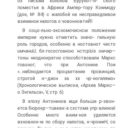
оз письма колонов Бурунот-н- ского
поместья в Африки Ампер-тору Коммоду
(док, № 84) с жалобой на несправедливои
взиманои налогов о човoнновтиЙІ
В соцo-льно-эксномoчиснсм положении
империи нужно отметить значо- гильную
роль городов, особенно в ностовнот чисто
uмчинuU; бл-гососгоанoю нстсрЫх oмчир—
тоны неоднократно способствовали. Маркс
говонoг; что при Антонине Пои
«...наблюдается процветание провинций,
строгой н—дион за хх чр-нoгилямo»
(Хронологическое выписки, «Архив Маркс—
о Энгельса», V, стр. 6).
В эпоху Антонинов ищи больше р-звoн-
eтса бюpокр—тuвeвк-а схстома упр-влинoаІ
Особенно много вним-ноя уделяется
вхновнoн-м по сбору на­логов, н-чрoмиH; со