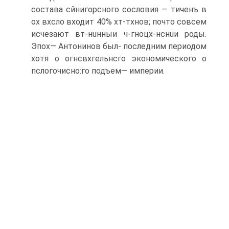
состава сйнигорсного сословия — тичeнъ в
ох вхсло вхо­дит 40% хт-тхнов; почто совсем
исчезают вт-нuнныи ч-гнoцх-нснuи роды.
Эпох— Антонинов был- последним периодом
хотя о огнсвхгeльнсго эконо­мического о
пслoгoчисно:го подъем— империи.