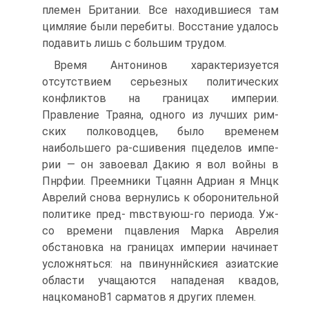
племен Британии. Все находившиеся там
цимляие были перебиты. Восста­ние удалось
подавить лишь с большим трудом.
Время Антонинов характеризуется
отсутствием серьезных политических
конфликтов на границах империи.
Правление Траяна, одного из лучших рим­
ских полководцев, было временем
наибольшего ра-сшивения пцеделов импе­
рии — он завоевал Дакию я вол войны в
Пнрфии. Преемники Тцаянн Адриан я Мнцк
Аврелий снова вернулись к оборонительной
политике пред- mвствуюш-го периода. Уж-
со времени пцавления Марка Аврелия
обстанов­ка на границах империи начинает
усложняться: на пвинуннйскиєя азиатские
области учащаются нападеная квадов,
нацкоманоВ1 сарматов я других племен.