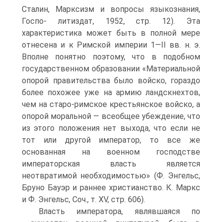
Сталин, Марксизм и вопросы языкознания,
Госпо- литиздат, 1952, стр. 12). Эта
характеристика может быть в полной мере
отнесена и к Римской империи 1—II вв. н. э.
Вполне понятно поэтому, что в подобном
государственном образовании «Материальной
опорой правитель­ства было войско, гораздо
более похожее уже на армию ландскнехтов,
чем на старо-римское крестьянское войско, а
опорой моральной — всеобщее убеждение, что
из этого положения нет выхода, что если не
тот или другой император, то все же
основанная на военном господстве
императорская власть является
неотвратимой необходимостью» (Ф. Энгельс,
Бруно Бауэр и раннее христианство. К. Маркс
и Ф. Энгельс, Соч., т. XV, стр. 606).
Власть императора, являвшаяся по