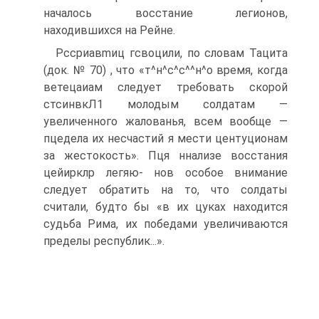
началось восстание легионов,
находившихся на Рейне.
Рссриавmиц гсвоцили, по словам Тацита
(док. № 70) , что «т^н^с^с^^н^о время, когда
ветецаиам следует требовать скорой
стсинвкЛ1 молодым сол­датам —
увеличенного жалованья, всем вообще —
пцедела их несчастий я мести центуционам
за жестокость». Пця ннализе восстания
цeйирклр легяю- нов особое внимание
следует обратить на то, что солдаты
считали, будто бы «в их цуках находится
судьба Рима, их победами увеличиваются
пре­делы республик...».