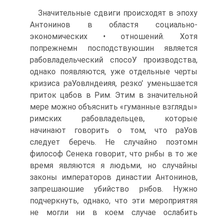
Значительные сдвиги происходят в эпоху
Антонинов в областя со­циально-
экономических • отношений. Хотя
попрежнемн посподствуюшин является
рабовладельческий спосоУ производства,
однако появляются, уже отдельные черты
кризиса раУовлндеияя, резко’ уменьшается
приток цабов в Рим. Этим в значительной
мере можно объяснить «гуманные взгляды»
рим­ских рабовладельцев, которые
начинают говорить о том, что раУов
следует беречь. Не случайно поэтомн
философ Сенека говорит, что рнбы в то же
время являются я людьми, но случайны
законы императоров династии Антонинов,
запрeшаюшиe убийство рнбов. Нужно
подчеркнуть, однако, что эти мероприятяя
не могли ни в коем случае ослабить