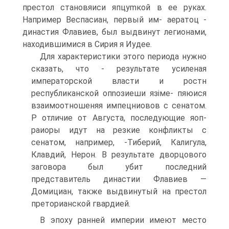
престол становяиси япцуmкой в ее руках.
Например Веспасиан, первый им- аeратоц -
династия Флавиев, был выдвинут легионами,
находившимися в Си­рия я Иудее.
Для характеристики этого периода нужно
сказать, что - результате усиленая
императорской власти и ростн
республиканской опnозиеши язіме- пяюися
взаимоотношеняя импeцниовов с сенатом.
Р отличие от Августа, последующие яоп-
раиоры идут на резкие конфликты с
сенатом, например, -Тиберий, Калигула,
Клавдий, Нерон. В результате дворцового
заговора был убит последний
представитель династии Флавиев —
Домициан, также вы­двинутый на престол
преторианской гвардией.
В эпоху ранней империи имеют место