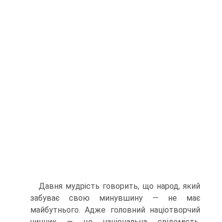
Давня мудрість говорить, що народ, який
забуває свою ми­нувшину — не має
майбутнього. Адже головний націотворчий
чинник — це національна свідомість,