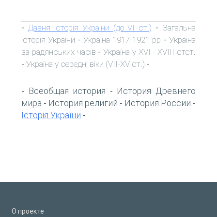
Давня історія України (до VI ст.)
Загальна
-
-
історія України
Україна 1917-1921 рр
Україна
-
-
за радянських часів
Україна у XVI - XVIII стст.
-
Україна у середні віки (VII-XV ст.)
-
-
Всеобщая история
История Древнего
-
-
мира
История религий
История России
-
-
-
Історія України
-
О проекте