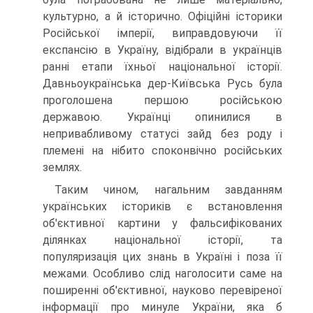
культурно, а й історично. Офіційні історики
Російської імперії, виправдовуючи її
експансію в Україну, відібрали в українців
ранні етапи їхньої національної історії.
Давньоукраїнська дер-Київська Русь була
проголошена першою російською
державою. Українці опинилися в
непривабливому статусі зайд без роду і
племені на нібито споконвічно російських
землях.
Таким чином, нагальним завданням
українських істориків є встановлення
об'єктивної картини у фальсифікованих
ділянках національної історії, та
популяризація цих знань в Україні і поза її
межами. Особливо слід наголосити саме на
поширенні об'єк­тивної, науково перевіреної
інформації про минуле України, яка б