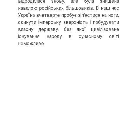
від­родилася знову, але була знищена
навалою російських більшо­виків. В наш час
Україна вчетверте пробує зіп'ястися на ноги,
скинути імперську зверхність і побудувати
власну державу, без якої цивілізоване
існування народу в сучасному світі
неможливе.