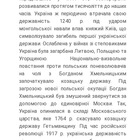
розвивалися протягом тисячоліття до наших
часів. Україна ж періодично втрачала свою
державність. 1240 р. під ударом
монгольської навали впав княжий Київ, що
символізу­вало загибель першої української
держави. Ослаблена у війнах зі степовиками
Україна була загарбана Литвою, Польщею та
Угорщиною. Національно-визвольне
повстання проти польських поневолювачів
на чолі з Богданом Хмельницьким
започаткувало козацьку державу. Під
загрозою нової польської окупації Богдан
Хмельницький був змушений звернутися за
допомогою до єди­новірної Москви. Так,
Україна опинилася в складі Московського
царства, яке 1764 р. скасувало козацьку
державу Гетьманщину. Під час російської
революції 1917 р. українська державність