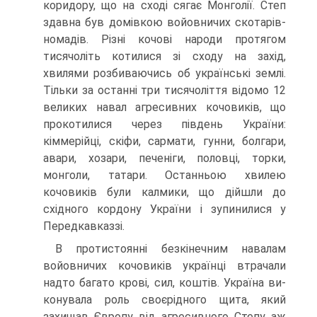
коридору, що на сході сягає Монголії. Степ
здавна був домів­кою войовничих скотарів-
номадів. Різні кочові народи протягом
тисячоліть котилися зі сходу на захід,
хвилями розбиваючись об українські землі.
Тільки за останні три тисячоліття відомо 12
великих навал агресивних кочовиків, що
прокотилися через південь України:
кіммерійці, скіфи, сармати, гунни, болгари,
авари, хозари, печеніги, половці, торки,
монголи, татари. Остан­ньою хвилею
кочовиків були калмики, що дійшли до
східного кордону України і зупинилися у
Передкавказзі.
В протистоянні безкінечним навалам
войовничих кочовиків українці втрачали
надто багато крові, сил, коштів. Україна ви­
конувала роль своєрідного щита, який
захищав Європу від агресивного Степу аж