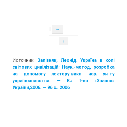
|
>>
↑
Источник:
Залізняк, Леонід. Україна в колі
світових цивілізацій: Наук.-метод, роз­робка
на допомогу лектору-викл. нар. ун-ту
україно­знавства. — К.: Т-во «Знання»
України,2006. — 96 с.. 2006