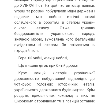
до XVII-XVIII ст. На цей час литовці, поляки,
угорці та росіяни побудували міцні держави і
поділили між собою етнічні землі
ослабленого в боротьбі зі степом україн­
ського етносу. Отже, тривала
бездержавність українського народу,
значною мірою, зумовлена його фатальним
сусідством зі степом. Як співається в
народній пісні:
Горе тій чайці, чаечці-небозі,
Що вивела діток при битій дорозі.
Курс лекцій «Історія української
державності» побудований відповідно до
чотирьох головних історичних етапів
українського державного будівництва. Крім
розділів, присвячених кожному з них, на
широкому історичному тлі з позицій останніх