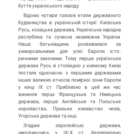
буття українського народу.
Відомо чотири головні етапи державного
будівництва в укра­їнській історії: Київська
Русь, козацька держава, Українська народна
республіка та сучасна незалежна Україна.
Наша бать­ківщина розвивалася за
універсальними для усієї Європи істо­
ричними законами. Тому перша українська
держава Русь зі сто­лицею у княжому Києві
постала одночасно з першими державами
інших великих етносів помірної зони Європи
у кінці IX ст. Приблизно в цей же час
виникли перші Французька та Німецька
держави, перше Англійське та Польське
королівство, Празьке князівство чехів,
Угорська держава та інші.
Згадані європейські держави,
народившись у ІХ-Х ст., без­перервно