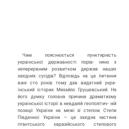
Чим пояснюється пунктирність
української державності порів- няно з
неперервним розвитком держав наших
західних сусідів? Відповідь на це питання
вже сто років тому дав видатний укра-
їнський історик Михайло Грушевський. На
його думку головна причина драматизму
української історії в невдалій геополітич- ній
позиції України на межі зі степом. Степи
Південної Украї­ни — це західна частина
гігантського євразійського степового