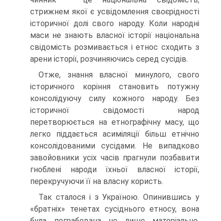
стрижнем якої є усвідом­лення своєрідності
історичної долі свого народу. Коли народні
маси не знають власної історії національна
свідомість розмивається і етнос сходить з
арени історії, розчиняючись серед сусідів.
Отже, знання власної минулого, свого
історичного коріння становить потужну
консолідуючу силу кожного народу. Без
історичної свідомості народ
перетворюється на етнографічну масу, що
легко піддається асиміляції більш етнічно
консолідова­ними сусідами. Не випадково
завойовники усіх часів прагнули позбавити
гноблені народи їхньої власної історії,
перекручуючи її на власну користь.
Так сталося і з Україною. Опинившись у
«братніх» тенетах сусіднього етносу, вона
була пограбована не лише матеріально,