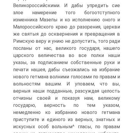
Великороссийскими. И дабы упредить сие
злое намерение того богоотступного
изменника Мазепы и ко испол­нению оного и
Малороссийского краю до разорения, церкви
же святыя до осквернения и превращения в
Римскую веру и унию не допустить, того ради
посланы от нас, великого государя, нашего
царского величества во все полки наши
указы, за подписанием собственные руки и
печати нашея, дабы съезжались на избрание
нового гетмана волними голосами по правам и
вольностям вашим. И уповаем, что вы,
верныя наши подданные, разсуждая целость
отчизны своей и показуя нам, великому
государю, верность по тем указом,
немедленно ко избранию нового гетмана
приступите и единого из верных, знатных и
искусных особ вольным^ гласы, по правам