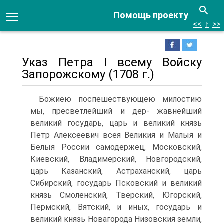
Помощь проекту
<<
↑
>>
Указ Петра І всему Войску
Запорожскому (1708 г.)
Божиею поспешествующею милостию
мы, пресветлейший и дер- жавнейший
великий государь, царь и великий князь
Петр Алексе­евич всея Великия и Малыя и
Белыя России самодержец, Москов­ский,
Киевский, Владимерский, Новгородский,
царь Казанский, Астраханский, царь
Сибирский, государь Псковский и великий
князь Смоленский, Тверский, Югорский,
Пермский, Вятский, и иных, государь и
великий князь Новагорода Низовския земли,