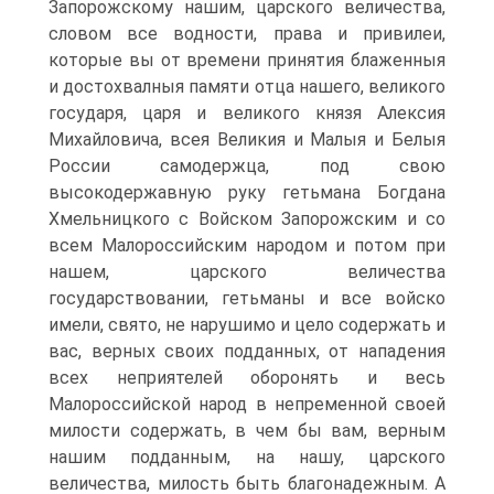
Запорожскому нашим, царского величества,
словом все водности, права и привилеи,
которые вы от времени принятия блаженныя
и достохвалныя памяти отца нашего, великого
государя, царя и великого князя Алексия
Михайловича, всея Великия и Малыя и Белыя
России самодержца, под свою
высокодержавную руку гетьмана Богдана
Хмельницкого с Войском Запорожским и со
всем Малороссийским народом и потом при
нашем, царского величества
государствовании, гетьманы и все войско
имели, свято, не нарушимо и цело содержать и
вас, верных своих подданных, от нападения
всех неприятелей оборонять и весь
Малороссийской народ в непремен­ной своей
милости содержать, в чем бы вам, верным
нашим под­данным, на нашу, царского
величества, милость быть благонадеж­ным. А