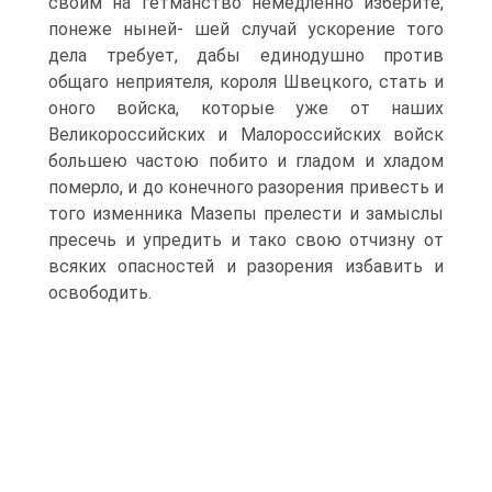
своим на гетманство немедленно изберите,
понеже ныней- шей случай ускорение того
дела требует, дабы единодушно против
общаго неприятеля, короля Швецкого, стать и
оного войска, кото­рые уже от наших
Великороссийских и Малороссийских войск
большею частою побито и гладом и хладом
померло, и до конечного разорения привесть и
того изменника Мазепы прелести и замыслы
пресечь и упредить и тако свою отчизну от
всяких опасностей и разорения избавить и
освободить.