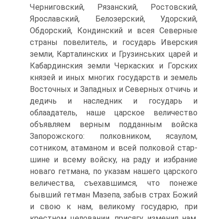
Черниговский, Рязанский, Ростовский,
Ярославский, Белозерский, Удорский,
Обдорский, Кондинский и всея Северные
страны пове­литель, и государь Иверския
земли, Карталинских и Грузинських царей и
Кабардинския земли Черкаских и Горских
князей и иных многих государств и земель
Восточных и Западных и Северных отчичь и
дедичь и наследник и государь и
облаадатель, наше царское величество
объявляем верным подданным войска
Запорожского: полковником, ясаулом,
сотником, атаманом и всей полковой стар­
шине и всему войску, на раду и избрание
новаго гетмана, по указам нашего царского
величества, съехавшимся, что понеже
бывший гетман Мазепа, забыв страх Божий
и свою к нам, великому государю, при
крестном целовании, присягу, изменил нам,