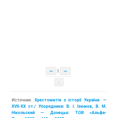
|
<<
>>
↑
Источник:
Хрестоматія з історії України. —
XVII-XX ст./ Упорядники: В. І. Ізюмов, В. М.
Нікольский — Донецьк: TOB «Альфа-