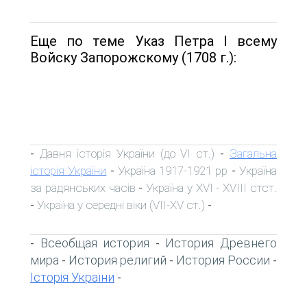
Еще по теме Указ Петра І всему
Войску Запорожскому (1708 г.):
Давня історія України (до VI ст.)
Загальна
-
-
історія України
Україна 1917-1921 рр
Україна
-
-
за радянських часів
Україна у XVI - XVIII стст.
-
Україна у середні віки (VII-XV ст.)
-
-
Всеобщая история
История Древнего
-
-
мира
История религий
История России
-
-
-
Історія України
-