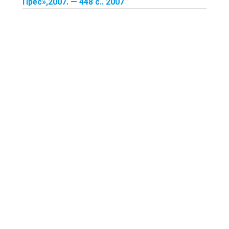
Прес»,2007. — 448 с.. 2007