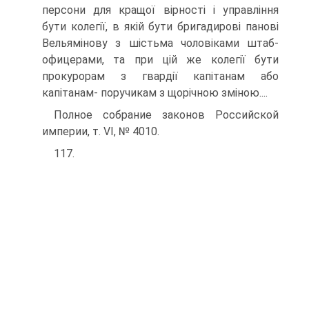
персони для кращої вірності і управління
бути колегії, в якій бути бригадирові панові
Вельямінову з шістьма чоловіками штаб-
офицерами, та при цій же колегії бути
прокурорам з гвардії капітанам або
капітанам- поручикам з щорічною зміною....
Полное собрание законов Российской
империи, т. VI, № 4010.
117.