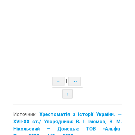
|
<<
>>
↑
Источник:
Хрестоматія з історії України. —
XVII-XX ст./ Упорядники: В. І. Ізюмов, В. М.
Нікольский — Донецьк: TOB «Альфа-