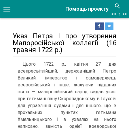
Помощь проекту
<<
↑
>>
Указ Петра І про утворення
Малоросійської коллегії (16
травня 1722 р.)
Цього 1722 р., квітня 27 дня
всепресвітлійший, державніший Петро
Великий, імператор і самодержець
всеросійський і інше, жалуючи підданих
своїх — малоросійський народ видав указ:
при гетьмані пану Скоропадському в Глухові
для управління судами і для іншого, що в
прохальних пунктах гетьмана
Хмельницького і в ухвалах на нього
написано, замість однієї воєводської