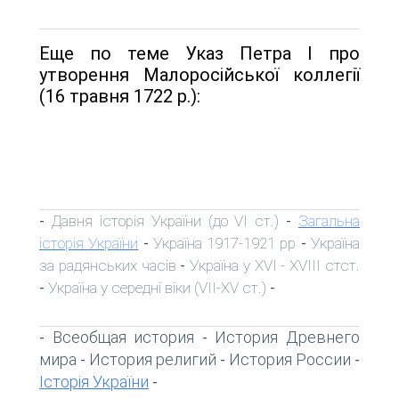
Еще по теме Указ Петра І про
утворення Малоросійської коллегії
(16 травня 1722 р.):
Давня історія України (до VI ст.)
Загальна
-
-
історія України
Україна 1917-1921 рр
Україна
-
-
за радянських часів
Україна у XVI - XVIII стст.
-
Україна у середні віки (VII-XV ст.)
-
-
Всеобщая история
История Древнего
-
-
мира
История религий
История России
-
-
-
Історія України
-