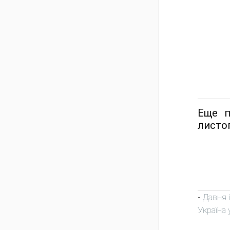
Еще п
листоп
Давня і
-
Україна у