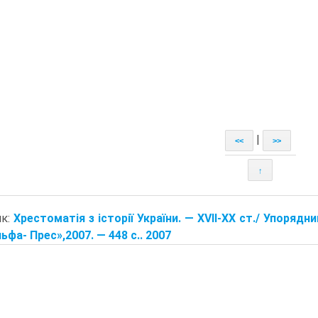
|
<<
>>
↑
ик:
Хрестоматія з історії України. — XVII-XX ст./ Упорядни
ьфа- Прес»,2007. — 448 с.. 2007