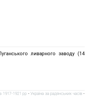
уганського ливарного заводу (14
а 1917-1921 рр
Україна за радянських часів
-
-