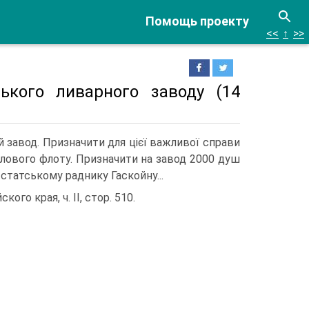
Помощь проекту
<<
↑
>>
ького ливарного заводу (14
й завод. Призначити для цієї важливої справи
слового флоту. Призначити на завод 2000 душ
статському раднику Гаскойну...
го края, ч. II, стор. 510.