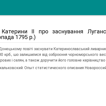
 Катерини II про заснування Луганс
пада 1795 р.)
У Донецькому повіті заснувати Катеринославський ливарни
00 крб., шо зали­шилися від озброєння чорноморського ве
рових і селян, а також доручити його головне керівництво 
Скальковский. Опыт статистического описания Новороссийско
.