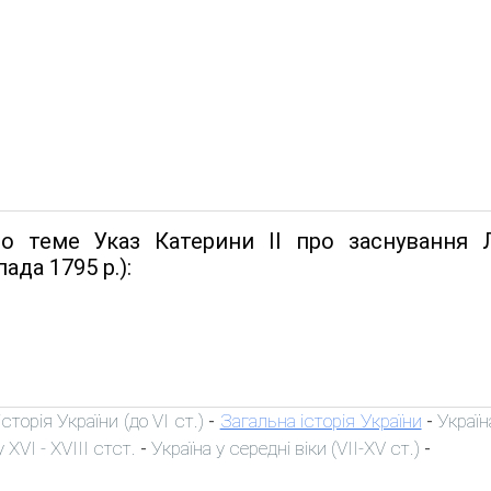
о теме Указ Катерини II про заснування Л
ада 1795 р.):
сторія України (до VI ст.)
Загальна історія України
Україн
-
-
 XVI - XVIII стст.
Україна у середні віки (VII-XV ст.)
-
-