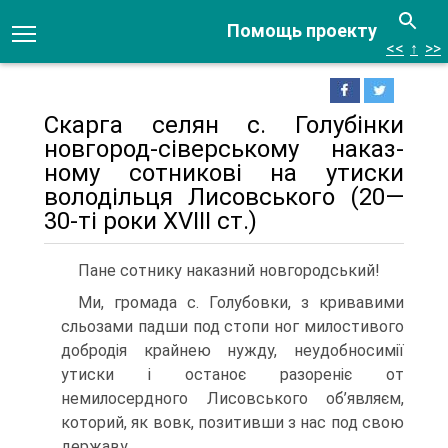
Помощь проекту
<<
↑
>>
Скарга селян с. Голубінки
новгород-сіверському наказ­
ному сотникові на утиски
володільця Лисовського (20—
30-ті роки XVIII ст.)
Пане сотнику наказний новгородський!
Ми, громада с. Голубовки, з кривавими
сльозами падши под стопи ног милостивого
добродія крайнею нужду, неудобносимії
утиски і останоє разореніє от
немилосердного Лисовського об’яв­ляєм,
которий, як вовк, позитивши з нас под свою
державу...