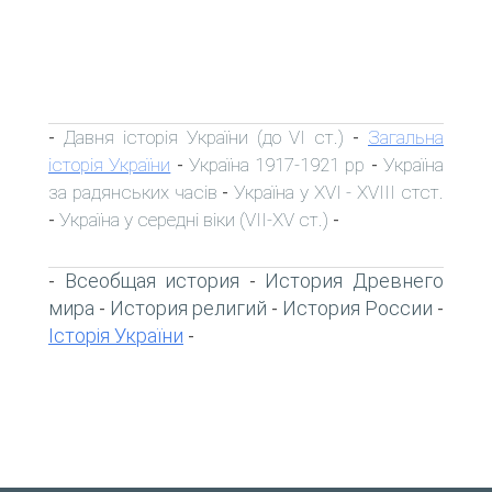
Давня історія України (до VI ст.)
Загальна
-
-
історія України
Україна 1917-1921 рр
Україна
-
-
за радянських часів
Україна у XVI - XVIII стст.
-
Україна у середні віки (VII-XV ст.)
-
-
Всеобщая история
История Древнего
-
-
мира
История религий
История России
-
-
-
Історія України
-