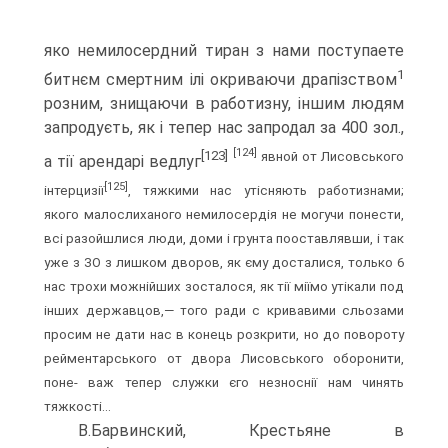
яко немилосердний тиран з нами поступаете
1
битнєм смертним ілі окриваючи драпізством
розним, знищаючи в работизну, іншим людям
запродуєть, як і тепер нас запродал за 400 зол.,
[124]
[123]
явной от Лисовського
а тії арендарі ведлуг
[125]
інтерцизії
, тяжкими нас утісняють работизнами;
якого малослиханого немилосердія не могучи понести,
всі разойшлися люди, доми і грунта пооставлявши, і так
уже з ЗО з лишком дворов, як єму досталися, только 6
нас трохи можнійших зосталося, як тії міїмо утікали под
інших державцов,— того ради с кривавими сльозами
просим не дати нас в конець розкрити, но до повороту
рейментарського от двора Лисовського оборонити,
поне- важ тепер служки єго незноснії нам чинять
тяжкості...
В.Барвинский, Крестьяне в