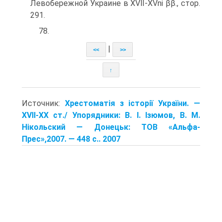
Левобережной Украине в XVlI-XVni ββ., стор.
291.
78.
|
<<
>>
↑
Источник:
Хрестоматія з історії України. —
XVII-XX ст./ Упорядники: В. І. Ізюмов, В. М.
Нікольский — Донецьк: TOB «Альфа-
Прес»,2007. — 448 с.. 2007