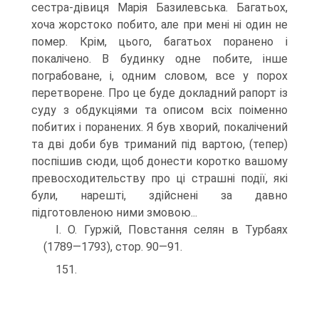
сестра-дівиця Марія Базилевська. Багатьох,
хоча жорстоко побито, але при мені ні один не
помер. Крім, цього, багатьох поранено і
покалічено. В будинку одне побите, інше
пограбоване, і, одним словом, все у порох
пере­творене. Про це буде докладний рапорт із
суду з обдукціями та описом всіх поіменно
побитих і поранених. Я був хворий, покалі­чений
та дві доби був триманий під вартою, (тепер)
поспішив сюди, щоб донести коротко вашому
превосходительству про ці страшні події, які
були, нарешті, здійснені за давно
підготовленою ними змовою...
І. О. Гуржій, Повстання селян в Турбаях
(1789—1793), стор. 90—91.
151.