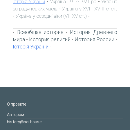
історія України
Україна 1917-1921 рр
Україна
-
-
за радянських часів
Україна у XVI - XVIII стст.
-
Україна у середні віки (VII-XV ст.)
-
-
Всеобщая история
История Древнего
-
-
мира
История религий
История России
-
-
-
Історія України
-
О проекте
Авторам
history@sci.house