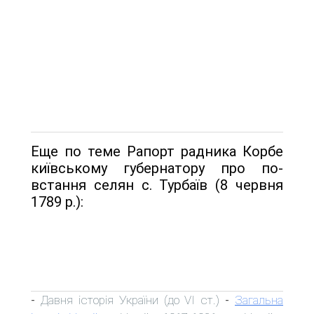
Еще по теме Рапорт радника Корбе
київському губернатору про по­
встання селян с. Турбаїв (8 червня
1789 р.):
Давня історія України (до VI ст.)
Загальна
-
-