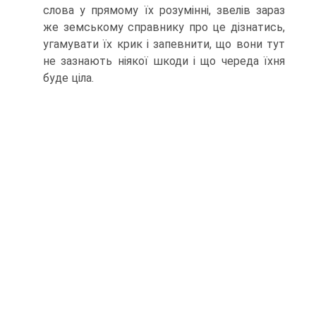
слова у прямому їх розумінні, звелів зараз
же земському справнику про це дізнатись,
угамувати їх крик і запевнити, що вони тут
не зазнають ніякої шкоди і що череда їхня
буде ціла.