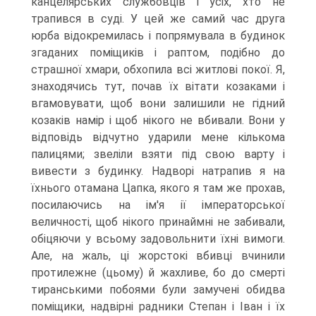
канцелярських службовців і усіх, хто не
трапився в суді. У цей же самий час друга
юрба відокремилась і попрямувала в будинок
згаданих поміщиків і раптом, подібно до
страшної хмари, обхопила всі житлові покої. Я,
знаходячись тут, почав їх вітати козаками і
вгамовувати, щоб вони залишили не гідний
козаків намір і щоб нікого не вбивали. Вони у
відповідь відчутно ударили мене кількома
палицями; звеліли взяти під свою варту і
вивести з будинку. Надворі натрапив я на
їхнього отамана Цапка, якого я там же прохав,
посилаючись на ім'я ії імператорської
величності, щоб нікого при­наймні не забивали,
обіцяючи у всьому задовольнити їхні вимоги.
Але, на жаль, ці жорстокі вбивці вчинили
протилежне (цьому) й жахливе, бо до смерті
тиранськими побоями були замучені обидва
поміщики, надвірні радники Степан і Іван і їх