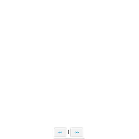
|
<<
>>