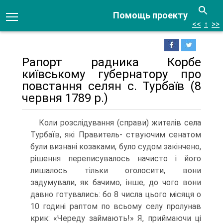
Помощь проекту
<<
↑
>>
Рапорт радника Корбе
київському губернатору про
по­встання селян с. Турбаїв (8
червня 1789 р.)
Коли розслідування (справи) жителів села
Турбаїв, які Правитель- ствуючим сенатом
були визнані козаками, було судом закінчено,
рішення переписувалось начисто і його
лишалось тільки оголосити, вони
задумували, як бачимо, інше, до чого вони
давно готувались: бо 8 числа цього місяця о
10 годині раптом по всьому селу пролунав
крик: «Череду займають!» Я, приймаючи ці