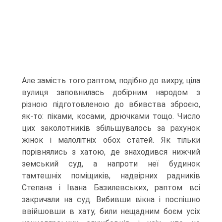
Але замість того раптом, подібно до вихру, ціла
вулиця заповнилась добірним народом з
різною підготовленою до вбивства зброєю,
як-то: піками, косами, дрючками тощо. Число
цих заколотників збільшувалось за рахунок
жінок і малолітніх обох статей. Як тільки
порівнялись з хатою, де знаходився нижчий
зем­ський суд, а напроти неї будинок
тамтешніх поміщиків, надвірних радників
Степана і Івана Базилевських, раптом всі
закричали на суд. Вибивши вікна і поспішно
ввійшовши в хату, били нещадним боєм усіх