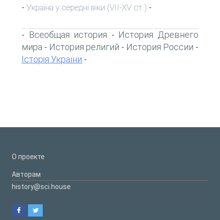
Україна у середні віки (VII-XV ст.)
-
-
Всеобщая история
История Древнего
-
-
мира
История религий
История России
-
-
-
Історія України
-
О проекте
Авторам
history@sci.house