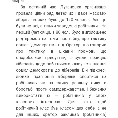
апарат.
За останній час Луганська організація
провела цілий ряд летючих і двоє масових
зборів, на яких було до 120 чоловік. Але це
були не всі, а тільки заводські робітники... На
першій (летючці), з 80 чол., було виголошено
ряд промов на теми: про війну, про тактику
соціал- демократів і т. д. Оратор, шо говорив
про тактику, в цікавій промові, що
сподобалась присутнім, з’ясував позицію
лібералів щодо робіт­ничого класу і ставлення
соціал-демократів до лібералів. Він підкрес­
лював прагнення лібералів спертися на
робітників як на єдину реальну силу в
боротьбі проти самодержавства, і бажання
викори­стати їх — робітників у своїх
класових інтересах. Для того, щоб
робітничий клас був класом для себе, а не
для інших, оратор закликав (робітників)