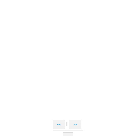
|
<<
>>