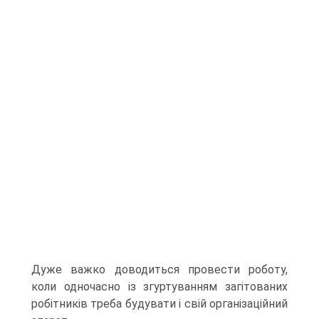
Дуже важко доводиться провести роботу,
коли одночасно із згуртуванням загітованих
робітників треба будувати і свій організа­ційний