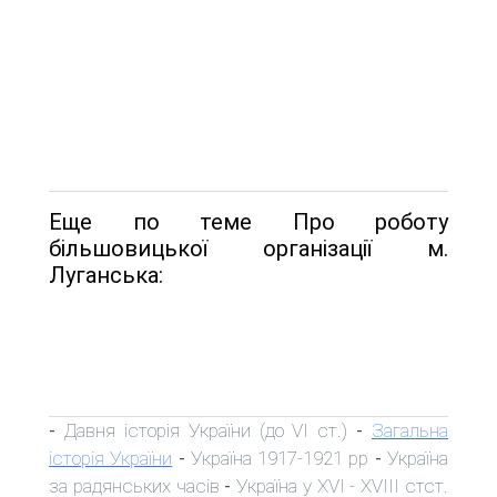
Еще по теме Про роботу
більшовицької організації м.
Луганська:
Давня історія України (до VI ст.)
Загальна
-
-
історія України
Україна 1917-1921 рр
Україна
-
-
за радянських часів
Україна у XVI - XVIII стст.
-