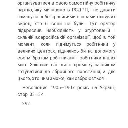
організуватися в свою самостійну робітничу
партію, яку ми маємо в РСДРП, і не давати
заманути себе красивими словами співучих
сирен, хто б вони не були... Тут оратор
підкреслив необхідність у згуртованій і
сильній всеросійській організації, щоб в той
момент, коли піднімуться робітники у
великих центрах, підня­лись би на допомогу
своїм братам-робітникам і робітники інших
міст. Закінчив він свою промову закликом
готуватися до збройного повстання, а для
цього, хто чим зможе, хай озброюється...
Революция 1905—1907 років на Україні,
стор. 33—34.
292.