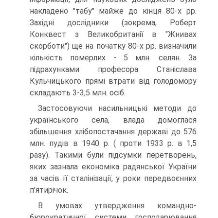
накладено "табу" майже до кінця 80-х рр.
Західні дослідники (зокрема, Роберт
Конквест з Великобританії в "Жнивах
скорботи") ще на початку 80-х рр. визначили
кількість померлих - 5 млн. селян. За
підрахунками професора Станіслава
Кульчицького прямі втрати від голодомору
складають 3-3,5 млн. осіб.
Застосовуючи насильницькі методи до
українського села, влада домоглася
збільшення хлібопостачання державі до 576
млн. пудів в 1940 р. ( проти 1933 р. в 1,5
разу). Такими були підсумки перетворень,
яких зазнала економіка радянської України
за часів її сталінізації, у роки передвоєнних
п'ятирічок.
В умовах утвердження командно-
бюрократичної системи господарювання