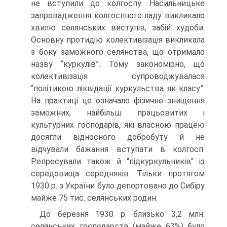
не вступили до колгоспу. Насильницьке
запровадження колгоспного ладу викликало
хвилю селянських виступів, забій худоби.
Основну протидію колективізація викликала
з боку заможного селянства, що отримало
назву “куркулів”. Тому закономірно, що
колективізація супроводжувалася
“політикою ліквідації куркульства як класу”.
На практиці це означало фізичне знищення
заможних, найбільш працьовитих і
культурних господарів, які власною працею
досягли відносного добробуту й не
відчували бажання вступати в колгосп.
Репресували також й "підкуркульників" із
середовища середняків. Тільки протягом
1930 р. з України було депортовано до Сибіру
майже 75 тис. селянських родин.
До березня 1930 р. близько 3,2 млн.
селянських господарств (майже 63%) було