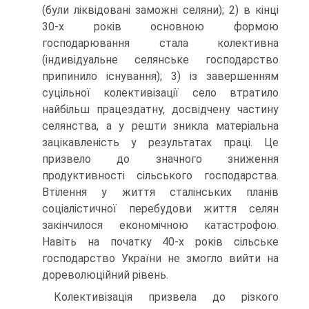
(були ліквідовані заможні селяни); 2) в кінці
30-х років основною формою
господарювання стала колективна
(індивідуальне селянське господарство
припинило існування); 3) із завершенням
суцільної колективізації село втратило
найбільш працездатну, досвідчену частину
селянства, а у решти зникла матеріальна
зацікавленість у результатах праці. Це
призвело до значного зниження
продуктивності сільського господарства.
Втілення у життя сталінських планів
соціалістичної перебудови життя селян
закінчилося економічною катастрофою.
Навіть на початку 40-х років сільське
господарство України не змогло вийти на
дореволюційний рівень.
Колективізація призвела до різкого