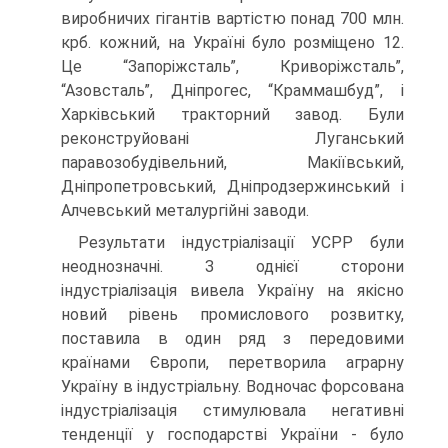
виробничих гігантів вартістю понад 700 млн.
крб. кожний, на Україні було розміщено 12.
Це “Запоріжсталь”, Криворіжсталь”,
“Азовсталь”, Дніпрогес, “Краммашбуд”, і
Харківський тракторний завод. Були
реконструйовані Луганський
паравозобудівельний, Макіївський,
Дніпропетровський, Дніпродзержинський і
Алчевський металургійні заводи.
Результати індустріалізації УСРР були
неоднозначні. З однієї сторони
індустріалізація вивела Україну на якісно
новий рівень промислового розвитку,
поставила в один ряд з передовими
країнами Європи, перетворила аграрну
Україну в індустріальну. Водночас форсована
індустріалізація стимулювала негативні
тенденції у господарстві України - було