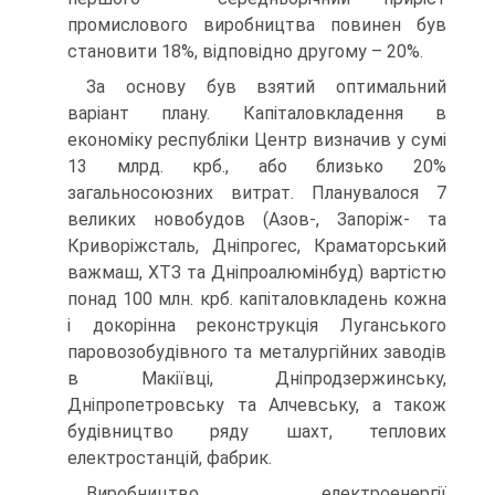
промислового виробництва повинен був
становити 18%, відповідно другому – 20%.
За основу був взятий оптимальний
варіант плану. Капіталовкладення в
економіку республіки Центр визначив у сумі
13 млрд. крб., або близько 20%
загальносоюзних витрат. Планувалося 7
великих новобудов (Азов-, Запоріж- та
Криворіжсталь, Дніпрогес, Краматорський
важмаш, ХТЗ та Дніпроалюмінбуд) вартістю
понад 100 млн. крб. капіталовкладень кожна
і докорінна реконструкція Луганського
паровозобудівного та металургійних заводів
в Макіївці, Дніпродзержинську,
Дніпропетровську та Алчевську, а також
будівництво ряду шахт, теплових
електростанцій, фабрик.
Виробництво електроенергії