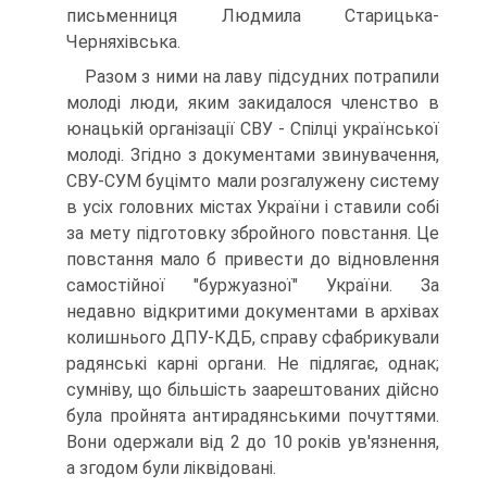
письменниця Людмила Старицька-
Черняхівська.
Разом з ними на лаву підсудних потрапили
молоді люди, яким закидалося членство в
юнацькій організації СВУ - Спілці української
молоді. Згідно з документами звинувачення,
СВУ-СУМ буцімто мали розгалужену систему
в усіх головних містах України і ставили собі
за мету підготовку збройного повстання. Це
повстання мало б привести до відновлення
самостійної "буржуазної" України. За
недавно відкритими документами в архівах
колишнього ДПУ-КДБ, справу сфабрикували
радянські карні органи. Не підлягає, однак;
сумніву, що більшість заарештованих дійсно
була пройнята антирадянськими почуттями.
Вони одержали від 2 до 10 років ув'язнення,
а згодом були ліквідовані.