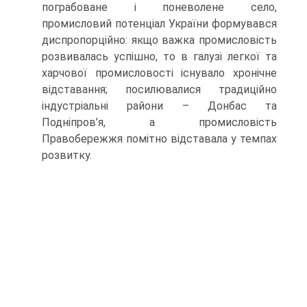
пограбоване і поневолене село,
промисловий потенціал України формувався
диспропорційно: якщо важка промисловість
розвивалась успішно, то в галузі легкої та
харчової промисловості існувало хронічне
відставання; посилювалися традиційно
індустріальні райони – Донбас та
Подніпров’я, а промисловість
Правобережжя помітно відставала у темпах
розвитку.