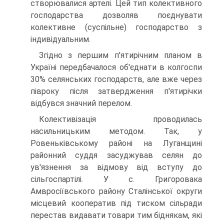
створювалися артелі. Цей тип колективного
господарства дозволяв поєднувати
колективне (суспільне) господарство з
індивідуальним.
Згідно з першим п'ятирічним планом в
Україні передбачалося об'єднати в колгоспи
30% селянських господарств, але вже через
півроку після затвердження п'ятирічки
відбувся значний перелом.
Колективізація проводилась
насильницьким методом. Так, у
Ровеньківському районі на Луганщині
районний суддя засуджував селян до
ув'язнення за відмову від вступу до
сільгоспартілі. У с. Григоровака
Амвросіївського району Сталінської округи
місцевий кооператив під тиском сільради
перестав видавати товари тим біднякам, які