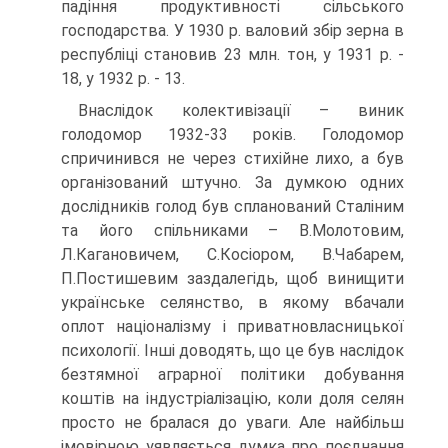
падіння продуктивності сільського
господарства. У 1930 р. валовий збір зерна в
республіці становив 23 млн. тон, у 1931 р. -
18, у 1932 р. - 13.
Внаслідок колективізації – виник
голодомор 1932-33 років. Голодомор
спричинився не через стихійне лихо, а був
організований штучно. За думкою одних
дослідників голод був спланований Сталіним
та його спільниками – В.Молотовим,
Л.Кагановичем, С.Косіором, В.Чабарем,
П.Постишевим заздалегідь, щоб винищити
українське селянство, в якому вбачали
оплот націоналізму і приватновласницької
психології. Інші доводять, що це був наслідок
безтямної аграрної політики добування
коштів на індустріалізацію, коли доля селян
просто не бралася до уваги. Але найбільш
імовірною уявляється думка про поєднання