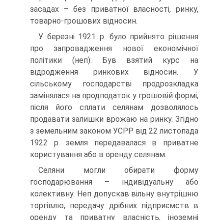
засадах – без приватної власності, ринку,
товарно-грошових відносин.
У березні 1921 р. було прийнято рішення
про запровадження нової економічної
політики (неп). Був взятий курс на
відродження ринкових відносин. У
сільському господарстві продрозкладка
замінялася на продподаток у грошовій формі,
після його сплати селянам дозволялось
продавати залишки врожаю на ринку. Згідно
з земельним законом УСРР від 22 листопада
1922 р. земля передавалася в приватне
користування або в оренду селянам.
Селяни могли обирати форму
господарювання – індивідуальну або
колективну. Неп допускав вільну внутрішню
торгівлю, передачу дрібних підприємств в
оренду та приватну власність, іноземні