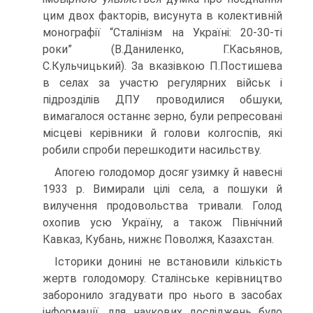
цим двох факторів, висунута в колективній
монографії “Сталінізм на Україні: 20-30-ті
роки” (В.Даниленко, Г.Касьянов,
С.Кульчицький). За вказівкою П.Постишева
в селах за участю регулярних військ і
підрозділів ДПУ проводилися обшуки,
вимагалося останнє зерно, були репресовані
місцеві керівники й голови колгоспів, які
робили спроби перешкодити насильству.
Апогею голодомор досяг узимку й навесні
1933 р. Вимирали цілі села, а пошуки й
вилучення продовольства тривали. Голод
охопив усю Україну, а також Північний
Кавказ, Кубань, нижнє Поволжя, Казахстан.
Історики донині не встановили кількість
жертв голодомору. Сталінське керівництво
заборонило згадувати про нього в засобах
інформації, для наукових досліджень було