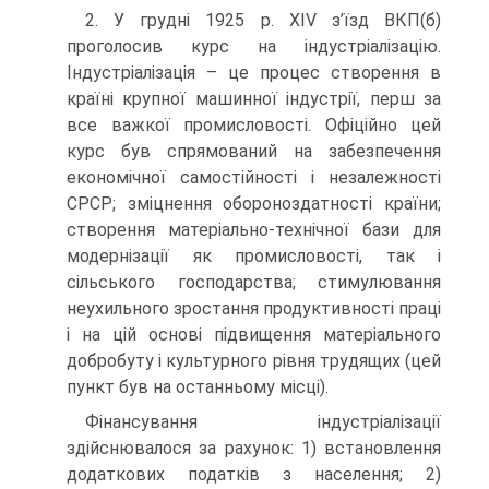
2. У грудні 1925 р. XIV з’їзд ВКП(б)
проголосив курс на індустріалізацію.
Індустріалізація – це процес створення в
країні крупної машинної індустрії, перш за
все важкої промисловості. Офіційно цей
курс був спрямований на забезпечення
економічної самостійності і незалежності
СРСР; зміцнення обороноздатності країни;
створення матеріально-технічної бази для
модернізації як промисловості, так і
сільського господарства; стимулювання
неухильного зростання продуктивності праці
і на цій основі підвищення матеріального
добробуту і культурного рівня трудящих (цей
пункт був на останньому місці).
Фінансування індустріалізації
здійснювалося за рахунок: 1) встановлення
додаткових податків з населення; 2)