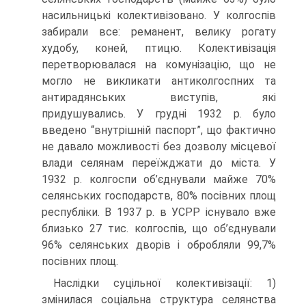
насильницькі колективізовано. У колгоспів
забирали все: реманент, велику рогату
худобу, коней, птицю. Колективізація
перетворювалася на комунізацію, що не
могло не викликати антиколгоспних та
антирадянських виступів, які
придушувались. У грудні 1932 р. було
введено “внутрішній паспорт”, що фактично
не давало можливості без дозволу місцевої
влади селянам переїжджати до міста. У
1932 р. колгоспи об’єднували майже 70%
селянських господарств, 80% посівних площ
республіки. В 1937 р. в УСРР існувало вже
близько 27 тис. колгоспів, що об’єднували
96% селянських дворів і обробляли 99,7%
посівних площ.
Наслідки суцільної колективізації: 1)
змінилася соціальна структура селянства