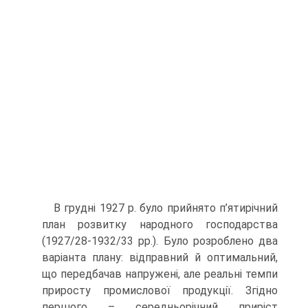
В грудні 1927 р. було прийнято п’ятирічний
план розвитку народного господарства
(1927/28-1932/33 рр.). Було розроблено два
варіанта плану: відправний й оптимальний,
що передбачав напружені, але реальні темпи
приросту промислової продукції. Згідно
першого – середньорічний приріст