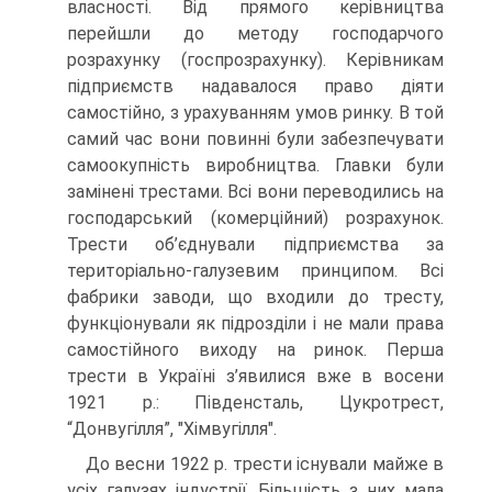
власності. Від прямого керівництва
перейшли до методу господарчого
розрахунку (госпрозрахунку). Керівникам
підприємств надавалося право діяти
самостійно, з урахуванням умов ринку. В той
самий час вони повинні були забезпечувати
самоокупність виробництва. Главки були
замінені трестами. Всі вони переводились на
господарський (комерційний) розрахунок.
Трести об’єднували підприємства за
територіально-галузевим принципом. Всі
фабрики заводи, що входили до тресту,
функціонували як підрозділи і не мали права
самостійного виходу на ринок. Перша
трести в Україні з’явилися вже в восени
1921 р.: Південсталь, Цукротрест,
“Донвугілля”, "Хімвугілля".
До весни 1922 р. трести існували майже в
усіх галузях індустрії. Більшість з них мала