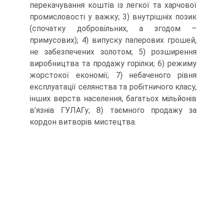
перекачування коштів із легкої та харчової
промисловості у важку; 3) внутрішніх позик
(спочатку добровільних, а згодом –
примусових); 4) випуску паперових грошей,
не забезпечених золотом; 5) розширення
виробництва та продажу горілки; 6) режиму
жорстокої економії; 7) небаченого рівня
експлуатації селянства та робітничого класу,
інших верств населення, багатьох мільйонів
в’язнів ГУЛАГу; 8) таємного продажу за
кордон витворів мистецтва.