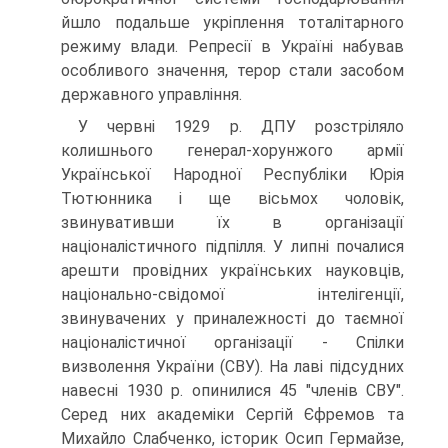
йшло подальше укріплення тоталітарного
режиму влади. Репресії в Україні набував
особливого значення, терор стали засобом
державного управління.
У червні 1929 р. ДПУ розстріляло
колишнього генерал-хорунжого армії
Української Народної Республіки Юрія
Тютюнника і ще вісьмох чоловік,
звинувативши їх в організації
націоналістичного підпілля. У липні почалися
арешти провідних українських науковців,
національно-свідомої інтелігенції,
звинувачених у приналежності до таємної
націоналістичної організації - Спілки
визволення України (СВУ). На лаві підсудних
навесні 1930 р. опинилися 45 "членів СВУ".
Серед них академіки Сергій Єфремов та
Михайло Слабченко, історик Осип Гермайзе,