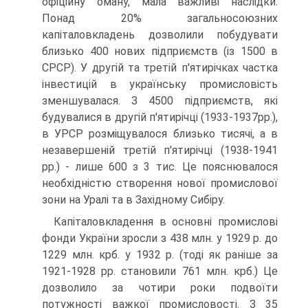
офіційну оману, мала важливі наслідки.
Понад 20% загальносоюзних
капіталовкладень дозволили побудувати
близько 400 нових підприємств (із 1500 в
СРСР). У другій та третій п'ятирічках частка
інвестицій в українську промисловість
зменшувалася. З 4500 підприємств, які
будувалися в другій п'ятирічці (1933-1937рр.),
в УРСР розміщувалося близько тисячі, а в
незавершеній третій п'ятирічці (1938-1941
рр.) - лише 600 з 3 тис. Це пояснювалося
необхідністю створення нової промислової
зони на Уралі та в Західному Сибіру.
Капіталовкладення в основні промислові
фонди України зросли з 438 млн. у 1929 р. до
1229 млн. крб. у 1932 р. (тоді як раніше за
1921-1928 рр. становили 761 млн. крб.) Це
дозволило за чотири роки подвоїти
потужності важкої промисловості. З 35