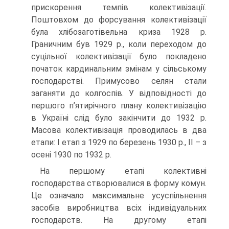
прискорення темпів колективізації.
Поштовхом до форсування колективізації
була хлібозаготівельна криза 1928 р.
Граничним був 1929 р., коли переходом до
суцільної колективізації було покладено
початок кардинальним змінам у сільському
господарстві. Примусово селян стали
заганяти до колгоспів. У відповідності до
першого п’ятирічного плану колективізацію
в Україні слід було закінчити до 1932 р.
Масова колективізація проводилась в два
етапи: І етап з 1929 по березень 1930 р., ІІ – з
осені 1930 по 1932 р.
На першому етапі колективні
господарства створювалися в форму комун.
Це означало максимальне усуспільнення
засобів виробництва всіх індивідуальних
господарств. На другому етапі