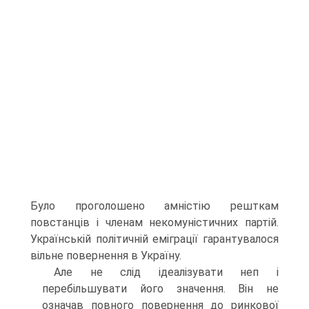
Було проголошено амністію решткам
повстанців і членам некомуністичних партій.
Українській політичній еміграції гарантувалося
вільне повернення в Україну.
Але не слід ідеалізувати неп і
перебільшувати його значення. Він не
означав повного повернення до ринкової