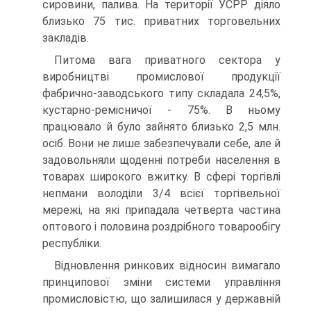
сировини, палива. На території УСРР діяло
близько 75 тис. приватних торговельних
закладів.
Питома вага приватного сектора у
виробництві промислової продукції
фабрично-заводського типу складала 24,5%,
кустарно-ремісничої - 75%. В ньому
працювало й було зайнято близько 2,5 млн.
осіб. Вони не лише забезпечували себе, але й
задовольняли щоденні потреби населення в
товарах широкого вжитку. В сфері торгівлі
непмани володіли 3/4 всієї торгівельної
мережі, на які припадала четверта частина
оптового і половина роздрібного товарообігу
республіки.
Відновлення ринкових відносин вимагало
принципової зміни системи управління
промисловістю, що залишилася у державній