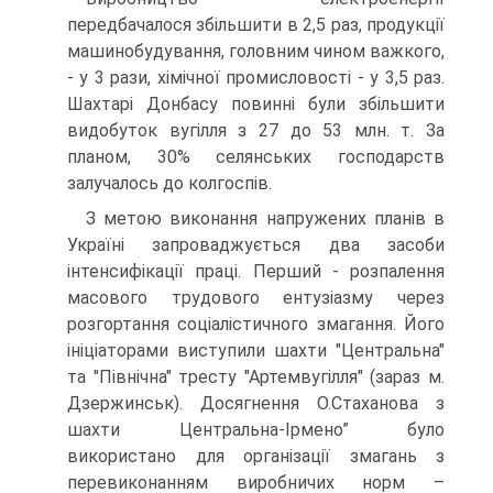
передбачалося збільшити в 2,5 раз, продукції
машинобудування, головним чином важкого,
- у 3 рази, хімічної промисловості - у 3,5 раз.
Шахтарі Донбасу повинні були збільшити
видобуток вугілля з 27 до 53 млн. т. За
планом, 30% селянських господарств
залучалось до колгоспів.
З метою виконання напружених планів в
Україні запроваджується два засоби
інтенсифікації праці. Перший - розпалення
масового трудового ентузіазму через
розгортання соціалістичного змагання. Його
ініціаторами виступили шахти "Центральна"
та "Північна" тресту "Артемвугілля" (зараз м.
Дзержинськ). Досягнення О.Стаханова з
шахти Центральна-Ірмено” було
використано для організації змагань з
перевиконанням виробничих норм –