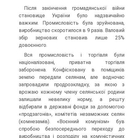
Після закінчення громадянської війни
становище України було надзвичайно
важким. Промисловість була зруйнована,
виробництво скоротилося в 9 разів. Валовий
збір зернових становив лише 25%
довоєнного.
Вся промисловість і торгівля були
націоналізовані, приватна торгівля
заборонена. Конфісковану в поміщиків
землю передали селянам, але водночас
запровадили продрозкладку, за якою з
врожаю кожному члену селянської родини
залишали невелику норму, а решту
відбирали в державні фонди за допомогою
«продзагонів», комітетів незаможних селян
(комнезамів). «Воєнний комунізм» був
спробою безпосереднього переходу до
виробництва і розподілу на комуністичних