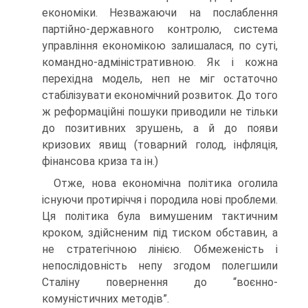
економіки. Незважаючи на послаблення
партійно-державного контролю, система
управління економікою залишалася, по суті,
командно-адміністративною. Як і кожна
перехідна модель, неп не міг остаточно
стабілізувати економічний розвиток. До того
ж реформаційні пошуки приводили не тільки
до позитивних зрушень, а й до появи
кризових явищ (товарний голод, інфляція,
фінансова криза та ін.)
Отже, нова економічна політика оголила
існуючи протиріччя і породила нові проблеми.
Ця політика була вимушеним тактичним
кроком, здійсненим під тиском обставин, а
не стратегічною лінією. Обмеженість і
непослідовність непу згодом полегшили
Сталіну повернення до “воєнно-
комуністичних методів”.