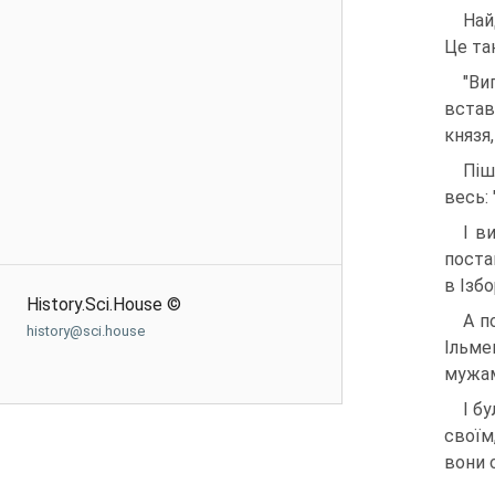
Най
Це та
"Ви
встав
князя,
Піш
весь: 
І в
постав
в Ізбо
History.Sci.House ©
А п
history@sci.house
Ільме
мужам
І б
своїм
вони с