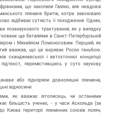
 франками, що захопили Галлію, але невдовзі
рманського племені бритів, котре завоювало
ово відбиває сутність її походження. Однак,
ви позанаукового трактування, як у випадку
чатковане ще баталіями в Санкт-Петербурзькій
іллером і Михайлом Ломоносовим. Перший, як
угий вважав, що це вкриває Росію ганьбою.
ів скандинавської і автохтонної концепції
підтекст, перемістившись у суто наукову
динави або підкоряли довколишні племена,
ькі відносини.
ми, як вважає літописець, чи останніми
ає більшість учених, - у часи Аскольда (за
о Києва території племінних союзів полян,