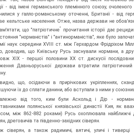
ії - від імені германського племінного союзу, очоленого
нилися у галло-романському оточенні, Британії - від ге
ве кельтське населення. Отже, назва держави не обов'язк
"
пам'ятати, що "патріотичне
прочитання історії дає рециди
стояння "норманістів" і "антинорманістів", яке було запо
мії наук середини ХVІІІ ст. між Герхардом Фрідріхом М
о, доводив, що Київську Русь заснували нормани, а др
овж XIX - першої половини XX ст. дискусії послідовник
ження Давньоруської держави втратили патріотичний 
ну.
видно, що, осідаючи в прирічкових укріпленнях, скан
шуючи їх до сплати данини, або вступали з ними у союзниц
алежно від того, ким були Аскольд і Дір - нормана
тавниками полянської князівської династії Кия, як вваж
исом, між 862-882 роками) Русь охоплювала найближчі д
ян, дреговичів та південно-західних сіверян.
 сіверян, а також радимичі, вятичі, уличі і тиверці