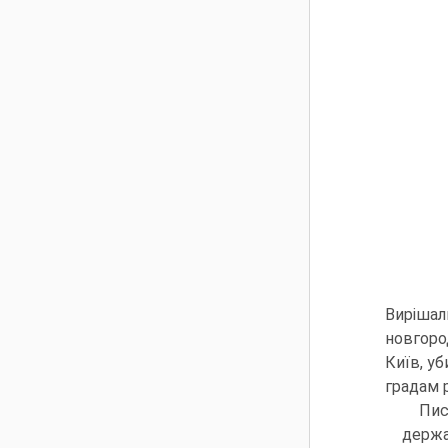
Вирішал
новгоро
Київ, у
градам 
Пис
держа