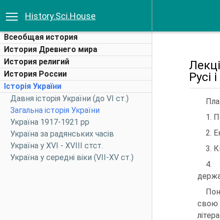
History.Sci.House
Всеобщая история
История Древнего мира
История религий
Лекці
История России
Русі 
Історія України
Давня історія України (до VI ст.)
Пла
Загальна історія України
1. 
Україна 1917-1921 рр
2. 
Україна за радянських часів
Україна у XVI - XVIII стст.
3. К
Україна у середні віки (VII-XV ст.)
4.
держа
Пон
свою 
літер