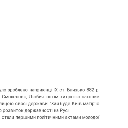
о зроблено наприкінці ІХ ст. Близько 882 р.
 Смоленськ, Любич, потім хитрістю захопив
олицею своєї держави: "Хай буде Київ матір'ю
о розвиток державності на Русі.
р. стали першими політичними актами молодої