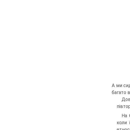
А ми сид
багато 
Дов
півто
На 
коли 
етнос