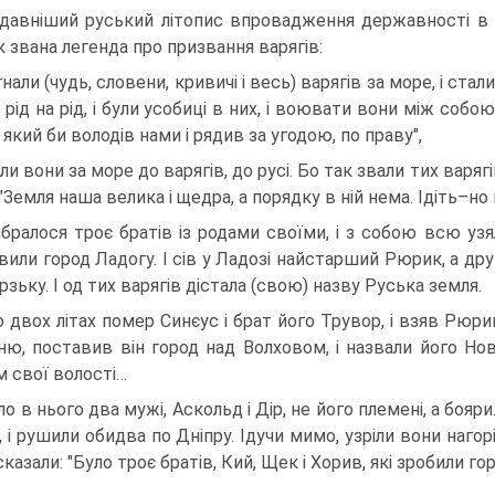
давніший руський літопис впровадження державності в с
к звана легенда про призвання варягів:
гнали (чудь, словени, кривичі і весь) варягів за море, і стали
 рід на рід, і були усобиці в них, і воювати вони між собо
 який би володів нами і рядив за угодою, по праву",
ли вони за море до варягів, до русі. Бо так звали тих варягі
"Земля наша велика і щедра, а порядку в ній нема. Ідіть–но
ибралося троє братів із родами своїми, і з собою всю уз
или город Ладогу. І сів у Ладозі найстарший Рюрик, а другий
рзьку. І од тих варягів дістала (свою) назву Руська земля.
о двох літах помер Синєус і брат його Трувор, і взяв Рюр
ню, поставив він город над Волховом, і назвали його Нов
 свої волості…
уло в нього два мужі, Аскольд і Дір, не його племені, а боя
, і рушили обидва по Дніпру. Ідучи мимо, узріли вони нагор
казали: "Було троє братів, Кий, Щек і Хорив, які зробили гор