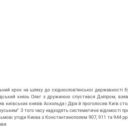
ьний крок на шляху до східнослов'янської державності бул
дський князь Олег з дружиною спустився Дніпром, взяв
бив київських князів Аскольда і Діра й проголосив Київ ст
руським". З того часу надходять систематичні відомості пр
ьмові угоди Києва з Константинополем 907, 911 та 944 р
ви.