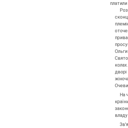
платили 
Ро
сконц
племі
оточе
прива
просу
Ольги
Свят
колах
дворі
жіноч
Очеви
На 
країн
закон
владу
Зв'