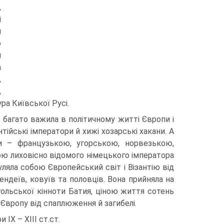
,
і
й
о
и
а
,
,
ра Київської Русі.
 багато важила в політичному житті Європи і
тійські імператори й хижі хозарські хакани. А
и – французькою, угорською, норвезькою,
ою лиховісно відомого німецького імператора
ляла собою Європейський світ і Візантію від
ерендеїв, ковуїв та половців. Вона прийняла на
гольської кінноти Батия, ціною життя сотень
 Європу від спаплюження й загибелі.
ІХ – ХІІІ ст.ст.