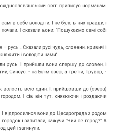
хіднослов'янський світ приписує норманам.
 самі в себе володіти. І не було в них правди, і
ю почали. І сказали вони: "Пошукаємо самі собі
в – русь… Сказали русі чудь, словени, кривичі і
 княжити і володіти нами".
яли русь. І прийшли вони спершу до словен, і
, Синєус, - на Білім озері, а третій, Трувор, -
ик волость всю один. І, прийшовши до (озера)
городом. І сів він тут, князюючи і роздаючи
ри. І відпросилися вони до Цесарограда з родом
і городок і запитали, кажучи "Чий се город?" А
од цей і загинули.