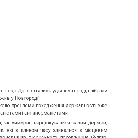
тож, і Дір зостались удвох у городі, і зібрали
жив у Новгороді".
авколо проблеми походження державності вже
аністами і антинорманістами.
и, як химерно народжувалися назви держав,
, які з плином часу зливалися з місцевим
завойовників тюркського походження булгар,