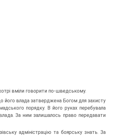
котрі вміли говорити по-шведському.
що його влада затверджена Богом для захисту
омадського порядку. В його руках перебувала
 влада. За ним залишалось право передавати
зівську адміністрацію та боярську знать. За