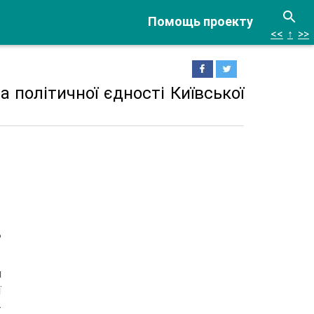
Помощь проекту
<<
↑
>>
та політичної єдності Київської
ь
и
ї
-