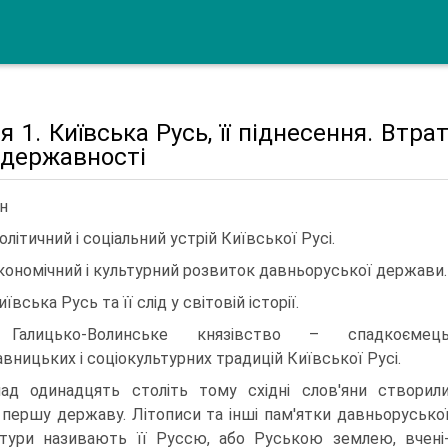
я 1. Київська Русь, її піднесення. Втра
і державності
н
Політичний і соціальний устрій Київської Русі.
Економічний і культурний розвиток давньоруської держави.
иївська Русь та її слід у світовій історії.
 Галицько-Волинське князівство – спадкоємец
вницьких і соціокультурних традицій Київської Русі.
ад одинадцять століть тому східні слов'яни створил
першу державу. Літописи та інші пам'ятки давньорусько
атури називають її Руссю, або Руською землею, вчені