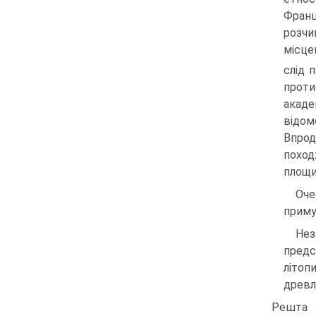
Франц
розчи
місце
слід 
проти
акаде
відом
Впрод
поход
площи
Оче
приму
Нез
предс
літоп
древл
Решта ж