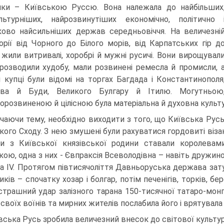
ики – Київською Руссю. Вона належала до найбільших
льтурніших, найрозвинутіших економічно, політично 
ково найсильніших держав середньовіччя. На величезні
орії від Чорного до Білого морів, від Карпатських гір д
 жили витривалі, хоробрі й мужні русичі. Вони вирощувал
і розводили худобу, мали розвинені ремесла й промисли, 
і купці були відомі на торгах Багдада і Константинополя
ова й Буди, Великого Булгару й Ітилю. Могутньою
орозвиненою й цілісною була матеріальна й духовна культу
чаючи тему, необхідно виходити з того, що Київська Русь
кого Сходу. З нею змушені були рахуватися гордовиті візан
и з Київської князівської родини ставали королевам
кою, одна з них - Євпраксія Всеволодівна – навіть дружин
ха ІV. Протягом півтисячоліття Давньоруська держава зату
иків – спочатку хозар і болгар, потім печенігів, торків, б
страшний удар залізного тарана 150-тисячної татаро-мон
 своїх воїнів та мирних жителів послабила його і врятувала
вська Русь зробила величезний внесок до світової культури 