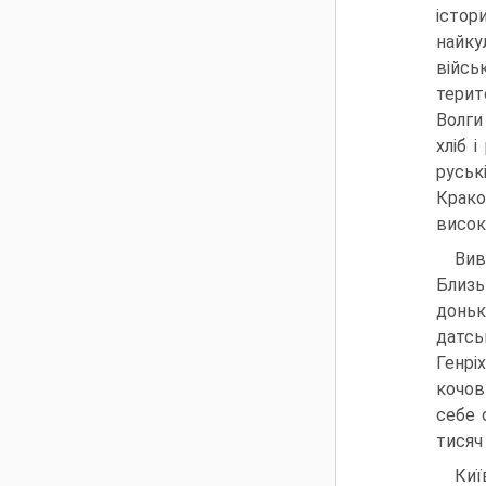
істор
найку
війсь
терит
Волги
хліб 
руськ
Крак
висок
Вив
Близь
доньк
датсь
Генрі
кочов
себе 
тисяч
Киї