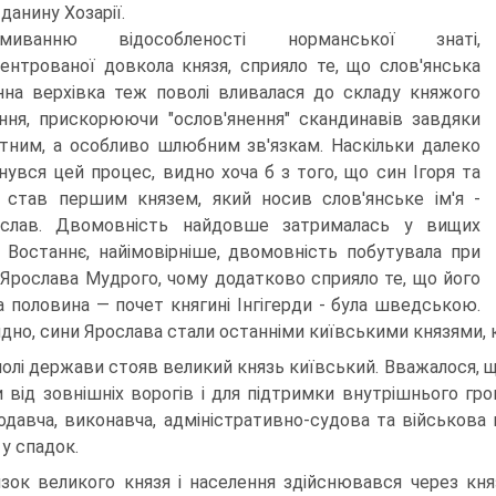
данину Хозарії.
змиванню відособленості норманської знаті,
ентрованої довкола князя, сприяло те, що слов'янська
нна верхівка теж поволі вливалася до складу княжого
ння, прискорюючи "ослов'янення" скандинавів завдяки
тним, а особливо шлюбним зв'язкам. Наскільки далеко
нувся цей процес, видно хоча б з того, що син Ігоря та
 став першим князем, який носив слов'янське ім'я -
ослав. Двомовність найдовше затрималась у вищих
. Востаннє, найімовірніше, двомовність побутувала при
 Ярослава Мудрого, чому додатково сприяло те, що його
а половина — почет княгині Інгігерди - була шведською.
дно, сини Ярослава стали останніми київськими князями, 
чолі держави стояв великий князь київський. Вважалося, 
и від зовнішніх ворогів і для підтримки внутрішнього гр
одавча, виконавча, адміністративно-судова та військова
 у спадок.
язок великого князя і населення здійснювався через кня