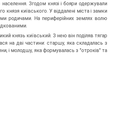
 населення. Згодом князі і бояри одержували
 князя київського. У віддалені міста і замки
ькими родичами. На периферійних землях волю
ядкованими.
икий князь київський. З нею він поділяв тягар
ся на дві частини: старшу, яка складалась з
ини, і молодшу, яка формувалась з "отроків" та