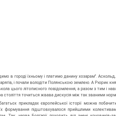
имо в городі їхньому і платимо данину хозарам". Аскольд, о
варягів, і почали володіти Полянською землею. А Рюрик кня
кола цього літописного повідомлення, а разом з тим і н
ра століття точиться жвава дискусія між так званими норм
багатьох прикладах європейської історії можна побачит
їх формування підштовхувалося прийшлими колективами
ом. Так, назва Болгарії походить від імені кочовиків-