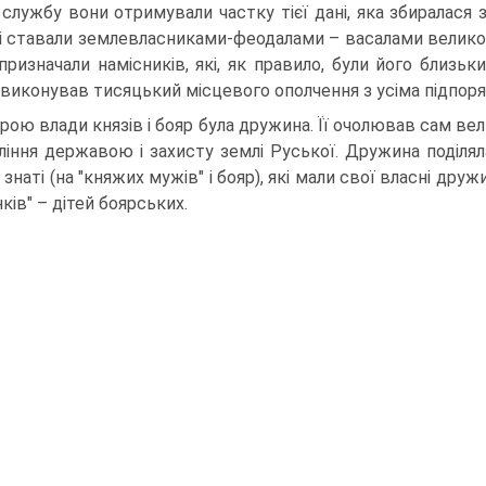
службу вони отримували частку тієї дані, яка збиралася з
 і ставали землевласниками-феодалами – васалами великого
 призначали намісників, які, як правило, були його близ
 виконував тисяцький місцевого ополчення з усіма підпор
рою влади князів і бояр була дружина. Її очолював сам вел
ління державою і захисту землі Руської. Дружина поділяла
знаті (на "княжих мужів" і бояр), які мали свої власні друж
ків" – дітей боярських.