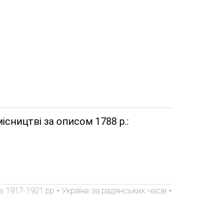
ісництві за описом 1788 р.:
а 1917-1921 рр
Україна за радянських часів
-
-