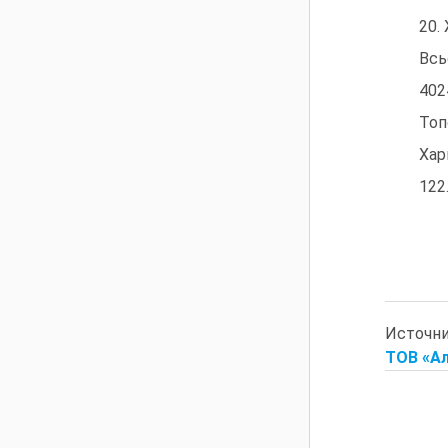
20. Же
Всь
402
Топ
Харь
122
Источн
TOB «Ал