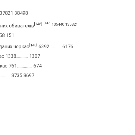
... 37821 38498
[147]
[146]
136440 135321
нних обивателів
. 258 151
[148]
дданих черкас
6392............. 6176
338............. 1307
61................. 674
.............. 8735 8697