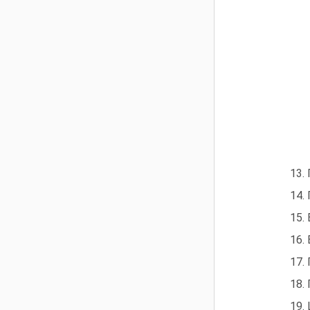
13. Пр
14.
15. 
16. В
17. 
18. 
19. Циг