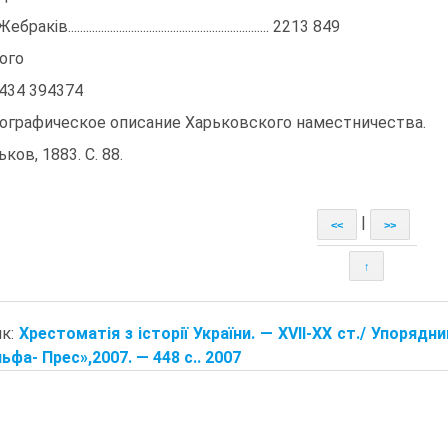
браків................................................................... 2213 849
ого
434 394374
ографическое описание Харьковского наместничества.
ков, 1883. С. 88.
.
|
<<
>>
↑
ик:
Хрестоматія з історії України. — XVII-XX ст./ Упорядни
ьфа- Прес»,2007. — 448 с.. 2007