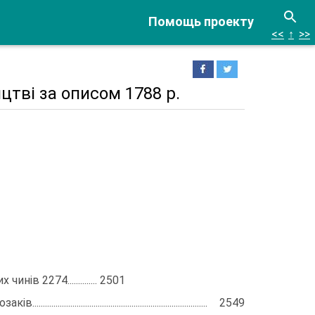
Помощь проекту
<<
↑
>>
цтві за описом 1788 р.
инів 2274.............. 2501
......................................................................... 2549