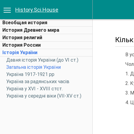
History.Sci.House
Всеобщая история
История Древнего мира
История религий
Кільк
История России
Історія України
В у
Давня історія України (до VI ст.)
Чол.
Загальна історія України
1. Д
Україна 1917-1921 рр
Україна за радянських часів
2. К
Україна у XVI - XVIII стст.
3. М
Україна у середні віки (VII-XV ст.)
4. Цехо