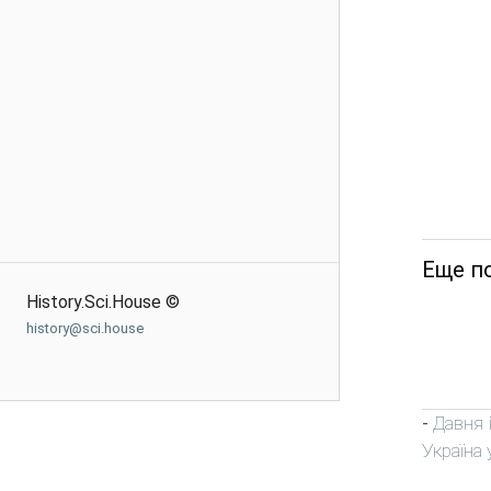
Еще по
History.Sci.House ©
history@sci.house
Давня і
-
Україна у