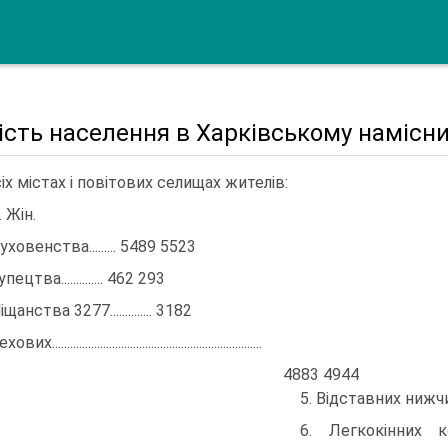
ість населення в Харківському намісни
сіх містах і повітових селищах жителів:
 Жін.
уховенства......... 5489 5523
упецтва.............. 462 293
іщанства 3277.............. 3182
вих......................................................................
4883 4944
5. Відставних нижчих ч
6. Легкокінних козаків..........