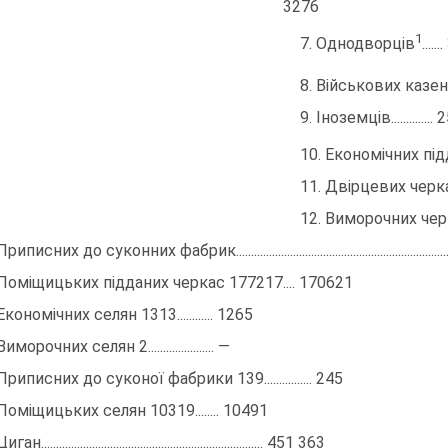
3276
1
7. Однодворців
....
8. Військових казе
9. Іноземців.............
10. Економічних пі
11. Двірцевих черкас 1
12. Виморочних черкас 7
иписних до суконних фабрик....................................................................
 Поміщицьких підданих черкас 177217.... 170621
Економічних селян 1313............ 1265
иморочних селян 2...................... —
Приписних до суконої фабрики 139................ 245
Поміщицьких селян 10319........ 10491
ан.......................................................................... 451 363