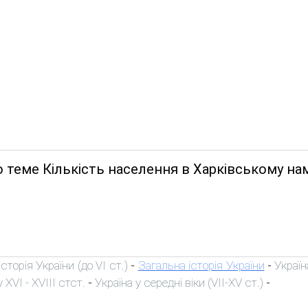
 теме Кількість населення в Харківському нам
сторія України (до VI ст.)
Загальна історія України
Україн
-
-
 XVI - XVIII стст.
Україна у середні віки (VII-XV ст.)
-
-