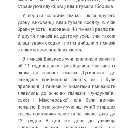
страйкуючі службовці влаштували зборища.
У першій чоловічій гімназії після другого
уроку вихованці влаш­тували сходку, в якій
брали участь і вихованці 4-ї гімназії реалістів.
У другій гімназії на другому уроці учні також
влаштували сходку і потім вийшли з гімназії
з співом революційних пісень.
В гімназії Валькера учні припинили заняття
об 11 годині ранку і розійшлися. Частина їх
пішла до жіночої гімназії Дугинської, де
зажадала припинення занять, які і були
припинені. З такими ж вимогами гімназисти
з’явились до жіночих гімназій: Фундуклеїв-
ської і Міністерської, але були вигнані
поліцією. В реальному учи­лищі учні 3 старших
класів припинили заняття за кілька днів до
12 грудня. В цей же день до училища
з’явилось кілька невідомих осіб, що