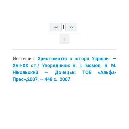
|
<<
>>
↑
Источник:
Хрестоматія з історії України. —
XVII-XX ст./ Упорядники: В. І. Ізюмов, В. М.
Нікольский — Донецьк: TOB «Альфа-
Прес»,2007. — 448 с.. 2007