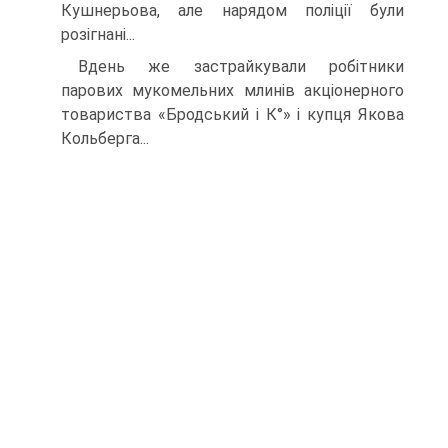
Кушнерьова, але нарядом поліції були
розігнані...
Вдень же застрайкували робітники
парових мукомельних млинів акціонерного
товариства «Бродський і К°» і купця Якова
Кольберга...