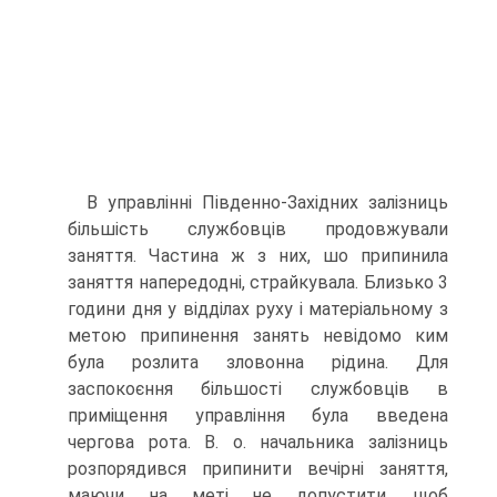
В управлінні Південно-Західних залізниць
більшість службовців продовжували
заняття. Частина ж з них, шо припинила
заняття напередодні, страйкувала. Близько 3
години дня у відділах руху і матеріальному з
метою припинення занять невідомо ким
була роз­лита зловонна рідина. Для
заспокоєння більшості службовців в
приміщення управління була введена
чергова рота. В. о. начальника залізниць
розпорядився припинити вечірні заняття,
маючи на меті не допустити, щоб