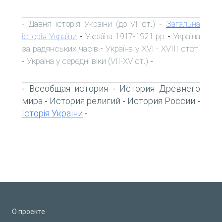
Давня історія України (до VI ст.)
Загальна
-
-
історія України
Україна 1917-1921 рр
Україна
-
-
за радянських часів
Україна у XVI - XVIII стст.
-
Україна у середні віки (VII-XV ст.)
-
-
Всеобщая история
История Древнего
-
-
мира
История религий
История России
-
-
-
Історія України
-
О проекте