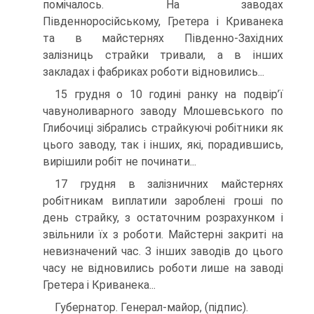
помічалось. На заводах
Південноросійському, Гретера і Криванека
та в майстернях Південно-Західних
залізниць страйки тривали, а в інших
закладах і фабриках роботи відновились...
15 грудня о 10 годині ранку на подвір’ї
чавуноливарного заводу Млошевського по
Глибочиці зібрались страйкуючі робітники як
цього заводу, так і інших, які, порадившись,
вирішили робіт не починати...
17 грудня в залізничних майстернях
робітникам виплатили зароб­лені гроші по
день страйку, з остаточним розрахунком і
звільнили їх з роботи. Майстерні закриті на
невизначений час. З інших заводів до цього
часу не відновились роботи лише на заводі
Гретера і Криванека...
Губернатор. Генерал-майор, (підпис).