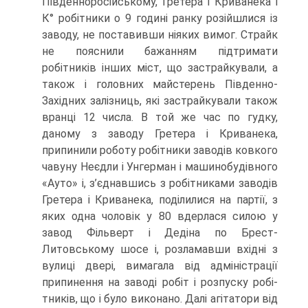
Південноросійському, Гретера і Криванека і
К° робітники о 9 годині ранку розійшлися із
заводу, не поставивши ніяких вимог. Страйк
не пояснили бажанням підтримати
робітників інших міст, що застрайкували, а
також і головних майстерень Південно-
Західних залізниць, які застрайкува­ли також
вранці 12 числа. В той же час по гудку,
даному з заводу Гретера і Криванека,
припинили роботу робітники заводів ковкого
чавуну Неєдли і Унгерман і машинобудівного
«Ауто» і, з’єднавшись з робітниками заводів
Гретера і Криванека, поділилися на партії, з
яких одна чоловік у 80 вдерлася силою у
завод Фільверт і Дедіна по Брест-
Литовському шосе і, розламавши вхідні з
вулиці двері, вима­гала від адміністрації
припинення на заводі робіт і розпуску робі­
тників, що і було виконано. Далі агітатори від