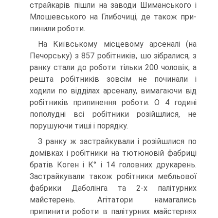
страйкарів пішли на заводи Шиманського і
Млошевського на Глибочиці, де також при­
пинили роботи.
На Київському місцевому арсеналі (на
Печорську) з 857 робіт­ників, шо зібралися, з
ранку стали до роботи тільки 200 чоловік, а
решта робітників зовсім не починали і
ходили по відділах арсеналу, вимагаючи від
робітників припинення роботи. O 4 годині
пополудні всі робітники розійшлися, не
порушуючи тиші і порядку.
З ранку ж застрайкували і розійшлися по
домівках і робітники на тютюновій фабриці
братів Коген і К° і 14 головних друкарень.
Застрайкували також робітники мебльової
фабрики Даболінга та 2-х палітурних
майстерень. Агітатори намагались
припинити роботи в палітурних майстернях