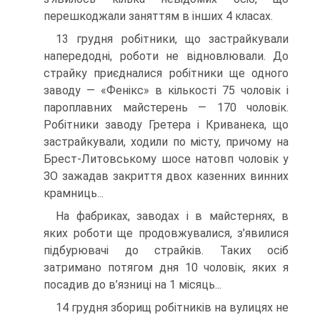
перешкоджали заняттям в інших 4 класах.
13 грудня робітники, що застрайкували
напередодні, роботи не відновлювали. До
страйку приєдналися робітники ще одного
заво­ду — «Фенікс» в кількості 75 чоловік і
пароплавних майстерень — 170 чоловік.
Робітники заводу Гретера і Криванека, що
застрайку­вали, ходили по місту, причому на
Брест-Литовському шосе натовп чоловік у
ЗО зажадав закриття двох казенних винних
крамниць...
На фабриках, заводах і в майстернях, в
яких роботи ще продов­жувалися, з’явилися
підбурювачі до страйків. Таких осіб
затримано потягом дня 10 чоловік, яких я
посадив до в’язниці на 1 місяць...
14 грудня зборищ робітників на вулицях не