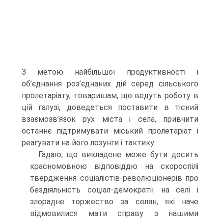
З метою найбільшої продуктивності і
об’єднання роз’єднаних дій серед сільського
пролетаріату, товаришам, що ведуть роботу в
цій галузі, доведеться поставити в тісний
взаємозв’язок рух міста і села, привчити
останнє підтримувати міський пролетаріат і
реагувати на його лозунги і тактику.
Гадаю, що викладене може бути досить
красномовною відповіддю на скороспілі
твердження соціалістів-революціонерів про
без­діяльність соціал-демократії на селі і
злорадне торжество за селян, які наче
відмовилися мати справу з нашими