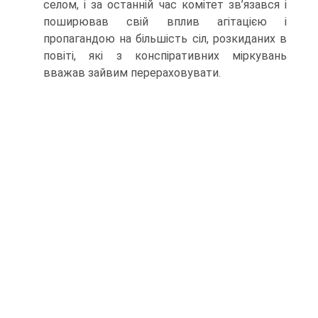
селом, і за останній час комітет зв’язався і
поширював свій вплив агітацією і
пропагандою на більшість сіл, розкиданих в
повіті, які з конспіративних міркувань
вважав зайвим перераховува­ти.