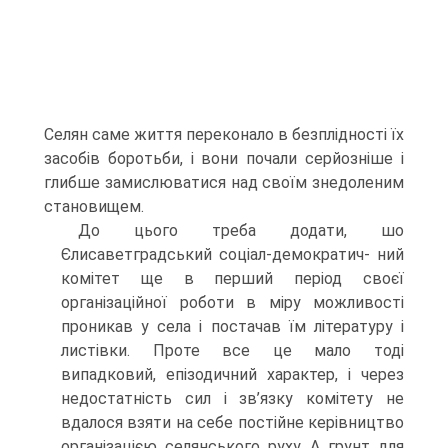
Селян саме життя переконало в безплідності їх
засобів боротьби, і вони почали серйозніше і
глибше замислюватися над своїм знедоленим
становищем.
До цього треба додати, шо
Єлисаветградський соціал-демократич- ний
комітет ще в перший період своєї
організаційної роботи в міру можливості
проникав у села і постачав їм літературу і
листівки. Проте все це мало тоді
випадковий, епізодичний характер, і через
не­достатність сил і зв’язку комітету не
вдалося взяти на себе постійне керівництво
організацією селянського руху. А грунт для