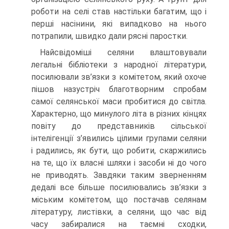
роботи на селі став настільки багатим, що і
перші насінини, які випадково на нього
потрапили, швидко дали рясні паростки.
Найсвідоміші селяни влаштовували
легальні бібліотеки з народної літератури,
посилювали зв’язки з комітетом, який охоче
пішов назустріч благотворним спробам
самої селянської маси пробитися до світла.
Характерно, що минулого літа в різних кінцях
повіту до представників сільської
інтелігенції з’явились цілими групами селя­ни
і радились, як бути, що робити, скаржились
на те, що їх власні шляхи і засоби ні до чого
не приводять. Завдяки таким зверненням
дедалі все більше посилювались зв’язки з
міським комітетом, що постачав селянам
літературу, листівки, а селяни, що час від
часу забиралися на таємні сходки,