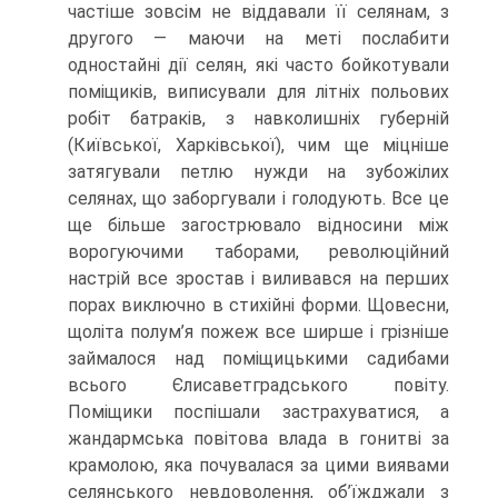
частіше зовсім не віддавали її селянам, з
другого — маючи на меті послабити
одностайні дії селян, які часто бойкотували
поміщиків, виписували для літніх польових
робіт бат­раків, з навколишніх губерній
(Київської, Харківської), чим ще міцніше
затягували петлю нужди на зубожілих
селянах, що забор­гували і голодують. Все це
ще більше загострювало відносини між
ворогуючими таборами, революційний
настрій все зростав і вили­вався на перших
порах виключно в стихійні форми. Щовесни,
щоліта полум’я пожеж все ширше і грізніше
займалося над поміщицькими садибами
всього Єлисаветградського повіту.
Поміщики поспішали застрахуватися, а
жандармська повітова влада в гонитві за
крамолою, яка почувалася за цими виявами
селянського невдоволення, об’їжджали з