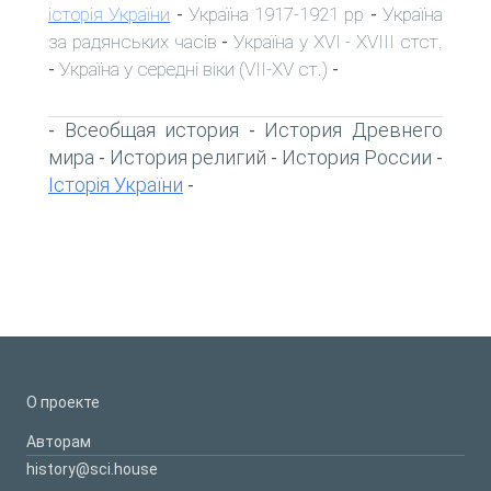
історія України
Україна 1917-1921 рр
Україна
-
-
за радянських часів
Україна у XVI - XVIII стст.
-
Україна у середні віки (VII-XV ст.)
-
-
Всеобщая история
История Древнего
-
-
мира
История религий
История России
-
-
-
Історія України
-
О проекте
Авторам
history@sci.house