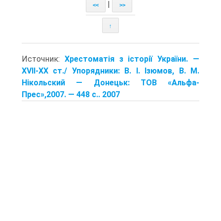
|
<<
>>
↑
Источник:
Хрестоматія з історії України. —
XVII-XX ст./ Упорядники: В. І. Ізюмов, В. М.
Нікольский — Донецьк: TOB «Альфа-
Прес»,2007. — 448 с.. 2007