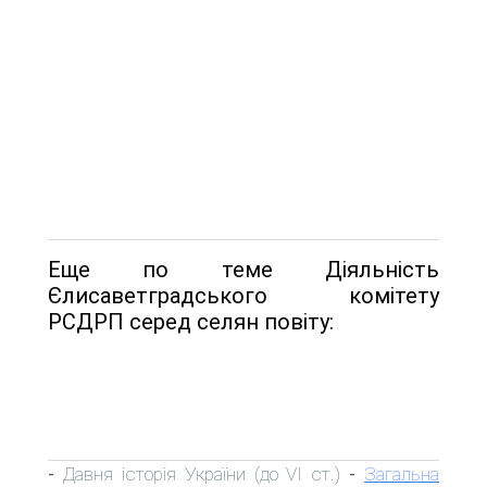
Еще по теме Діяльність
Єлисаветградського комітету
РСДРП серед селян повіту:
Давня історія України (до VI ст.)
Загальна
-
-