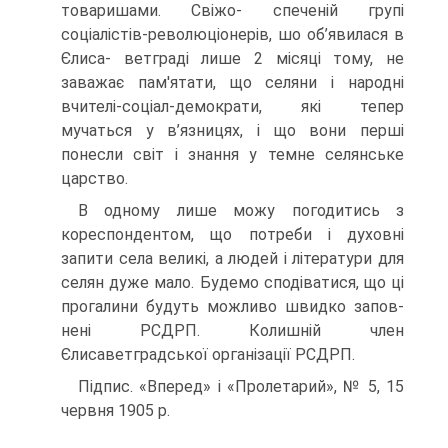
товаришами. Свіжо- спеченій групі
соціалістів-революціонерів, шо об’явилася в
Єлиса- ветграді лише 2 місяці тому, не
заважає пам'ятати, що селяни і народні
вчителі-соціал-демократи, які тепер
мучаться у в’язницях, і що вони перші
понесли світ і знання у темне селянське
царство.
В одному лише можу погодитись з
кореспондентом, що потреби і духовні
запити села великі, а людей і літератури для
селян дуже мало. Будемо сподіватися, що ці
прогалини будуть можливо швидко запов­
нені РСДРП. Колишній член
Єлисаветградської організації РСДРП.
Підпис. «Вперед» і «Пролетарий», № 5, 15
червня 1905 р.