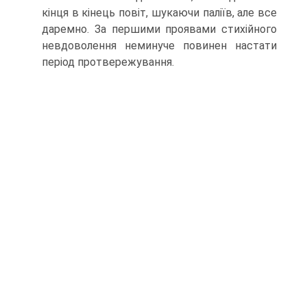
кінця в кінець повіт, шукаючи паліїв, але все
даремно. За першими проявами стихійного
невдоволення неминуче повинен настати
період протвережування.