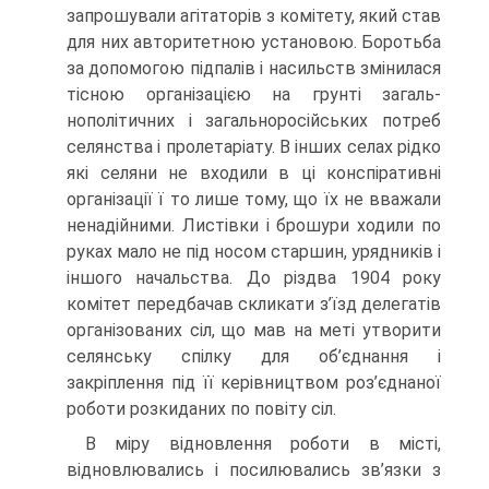
запрошували агітаторів з комітету, який став
для них авторитетною установою. Боротьба
за допомогою підпалів і насильств змінилася
тісною організацією на грунті загаль­
нополітичних і загальноросійських потреб
селянства і пролетаріату. В інших селах рідко
які селяни не входили в ці конспіративні
організації ї то лише тому, що їх не вважали
ненадійними. Листівки і брошури ходили по
руках мало не під носом старшин, урядників і
іншого начальства. До різдва 1904 року
комітет передбачав скликати з’їзд делегатів
організованих сіл, що мав на меті утворити
селянську спілку для об’єднання і
закріплення під її керівництвом роз’єднаної
роботи розкиданих по повіту сіл.
В міру відновлення роботи в місті,
відновлювались і посилюва­лись зв’язки з