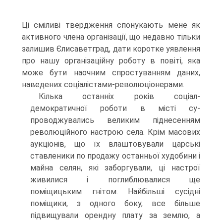
Ці сміливі твердження спонукають мене як
активного члена організації, що недавно тільки
залишив Єлиса­ветград, дати коротке уявлення
про нашу організаційну роботу в повіті, яка
може бути наочним спростуванням даних,
наведених соціалістами-революціонерами.
Кілька останніх років соціал-
демократичної роботи в місті су­
проводжувались великим піднесенням
революційного настрою села. Крім масових
аукціонів, що їх влаштовували царські
ставленики по продажу останньої худобини і
майна селян, які заборгували, ці настрої
живилися і поглиблювалися ще
поміщицьким гнітом. Найбільші сусідні
поміщики, з одного боку, все більше
підвищували орендну плату за землю, а