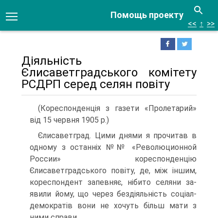
Помощь проекту
<<
↑
>>
Діяльність
Єлисаветградського комітету
РСДРП серед селян повіту
(Кореспонденція з газети «Пролетарий»
від 15 червня 1905 р.)
Єлисаветград. Цими днями я прочитав в
одному з останніх №№ «Революционной
России» кореспонденцію
Єлисаветградського повіту, де, між іншим,
кореспондент запевняє, нібито селяни за­
явили йому, що через бездіяльність соціал-
демократів вони не хочуть більш мати з
ними справи.