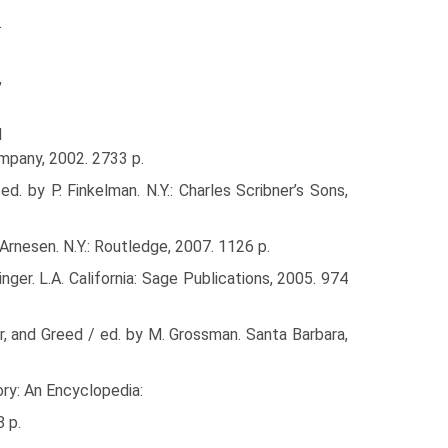
.
,
d
Company, 2002. 2733 p.
d. by P. Finkelman. N.Y.: Charles Scribner’s Sons,
 Arnesen. N.Y.: Routledge, 2007. 1126 р.
ger. L.A. California: Sage Publications, 2005. 974
r, and Greed / ed. by M. Grossman. Santa Barbara,
ory: An Encyclopedia:
8 p.