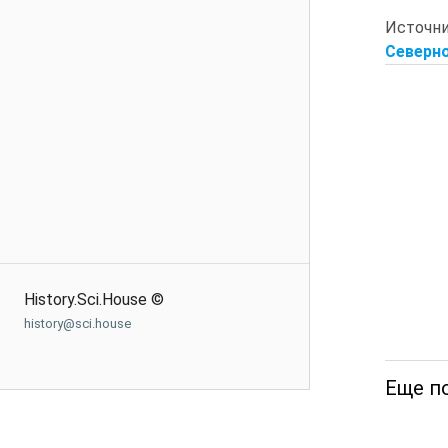
Источн
Северно
History.Sci.House ©
history@sci.house
Еще п