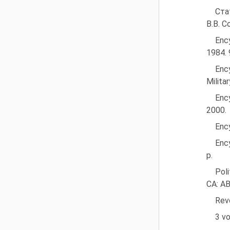
Ста
В.В. С
Enc
1984. 
Enc
Milita
Ency
2000.
Ency
Ency
p.
Poli
CA: AB
Revo
3 vo