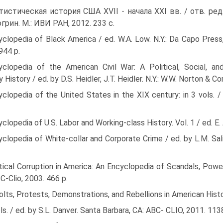
тистическая история США XVII - начала XXI вв. / отв. ред
огрин. М.: ИВИ РАН, 2012. 233 с.
yclopedia of Black America / ed. W.A. Low. N.Y.: Da Capo Press
944 p.
yclopedia of the American Civil War: A Political, Social, an
ry History / ed. by D.S. Heidler, J.T. Heidler. N.Y.: W.W. Norton & 
clopedia of the United States in the XIX century: in 3 vols. / e
clopedia of U.S. Labor and Working-class History. Vol. 1 / ed. E.
clopedia of White-collar and Corporate Crime / ed. by L.M. Salin
tical Corruption in America: An Encyclopedia of Scandals, Powe
C-Clio, 2003. 466 р.
lts, Protests, Demonstrations, and Rebellions in American Hist
ls. / ed. by S.L. Danver. Santa Barbara, CA: ABC- CLIO, 2011. 113