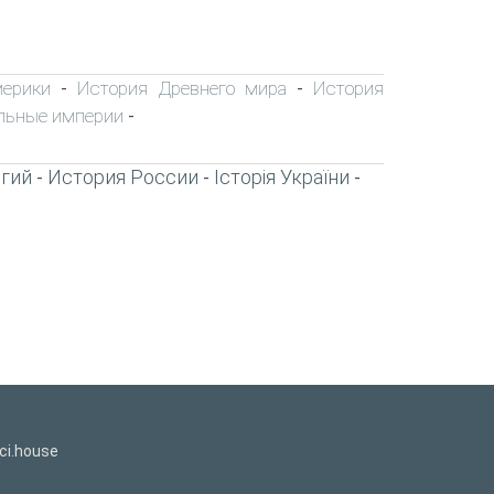
мерики
История Древнего мира
История
-
-
льные империи
-
игий
История России
Історія України
-
-
-
ci.house