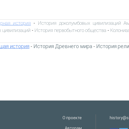
рная история
История доколумбовых цивилизаций А
-
 цивилизаций
История первобытного общества
Колониа
-
-
щая история
История Древнего мира
История рел
-
-
О проекте
history@s
Авторам