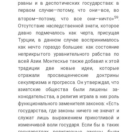
равны и в деспотических государ­ствах: в
первом случае—потому, что они—все, во
59
втором—потому, что все они—ничто»
.
Отсутствие наследственной знати, которое
давно подме­чалось как черта, присущая
Турции, в данном случае воспринималось
как нечто гораздо большее: как состояние
неприкрытого уравнительно­го рабства по
всей Азии. Монтескье также добавил к этой
традиции две новые идеи, которые
отражали просвещенческие доктрины
секуляриз­ма и прогресса. Он утверждал, что
азиатские общества были лишены за­
конодательства, а религия играла в них роль
функционального замени­теля законов: «Есть
государства, где законы ничего не значат и
служат лишь выражением прихотливой и
изменчивой воли государя. Если бы в таких
государствах религиозные законы были