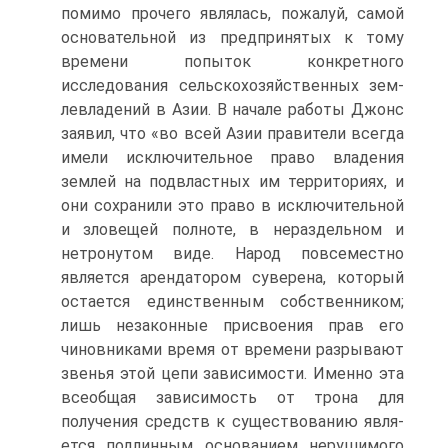
помимо про­чего являлась, пожалуй, самой
основательной из предпринятых к тому
времени попыток конкретного
исследования сельскохозяйственных зем­
левладений в Азии. В начале работы Джонс
заявил, что «во всей Азии пра­вители всегда
имели исключительное право владения
землей на подвласт­ных им территориях, и
они сохранили это право в исключительной
и зло­вещей полноте, в нераздельном и
нетронутом виде. Народ повсеместно
является арендатором суверена, который
остается единственным собст­венником;
лишь незаконные присвоения прав его
чиновниками время от времени разрывают
звенья этой цепи зависимости. Именно эта
всеоб­щая зависимость от трона для
получения средств к существованию явля­
ется подлинным основанием нерушимого