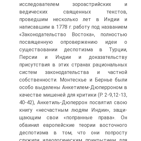
исследователем зороастрийских и
ведических священных текстов,
проведшим несколько лет в Индии и
написавшим в 1778 г. работу под названием
«Законодательство Востока», полностью
посвященную опровержению идеи о
существовании деспотизма в Турции,
Персии и Индии и доказательству
присутствия в этих странах рациональных
систем законода­тельства и частной
собственности. Монтескье и Бернье были
особо выделены Анкетилем-Дюперроном в
качестве мишеней для критики (Р. 2-9,12-13,
40-42), Анкетиль-Дюперрон посвятил свою
книгу «несчастным людям Индии», защи­
щающим свои «попранные права». Он
обвинил европейские теории восточно­го
деспотизма в том, что они попросту
служили идеологическим прикрытием для