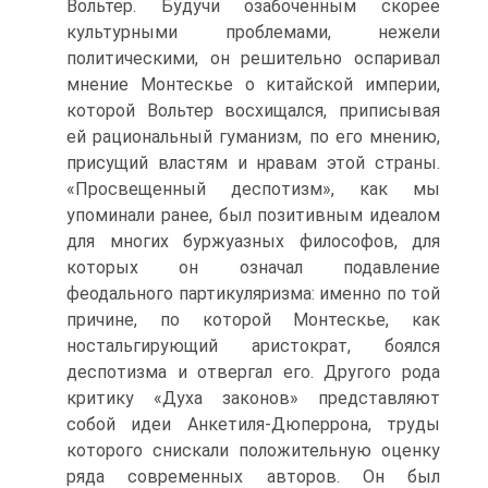
Вольтер. Будучи озабоченным скорее
культур­ными проблемами, нежели
политическими, он решительно оспаривал
мне­ние Монтескье о китайской империи,
которой Вольтер восхищался, припи­сывая
ей рациональный гуманизм, по его мнению,
присущий властям и нра­вам этой страны.
«Просвещенный деспотизм», как мы
упоминали ранее, был позитивным идеалом
для многих буржуазных философов, для
которых он означал подавление
феодального партикуляризма: именно по той
причине, по которой Монтескье, как
ностальгирующий аристократ, боялся
деспотизма и отвергал его. Другого рода
критику «Духа законов» представляют
собой идеи Анкетиля-Дюперрона, труды
которого снискали положительную оценку
ряда современных авторов. Он был