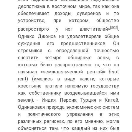
деспотизма в восточном мире, так как она
обеспечивает доходы суверенов и то
устройство, при котором общество
[505]
распростерто у ног властителей»
.
Однако Джонса не удовле­творяли общие
суждения его предшественников. Он
стремился с опре­деленной точностью
очертить четыре обширные зоны, в
которых было распространено то, что он
называл «земледельческой рентой» {ryot
rent) (имелись в виду налоги, которые
крестьяне платили напрямую государ­ству
как собственнику возделывавшейся ими
земли), - Индия, Персия, Турция и Китай.
Одинаковая природа экономических систем
и политиче­ского управления в этих
различных регионах, по его мнению, могла
объ­ясняться тем, что каждый из них был