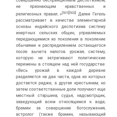
совершенно беспринципным деспотизмом,
не признающим нравственных и
[501]
[502]
религиозных правил...»
Далее Ге­гель
рассматривает в качестве элементарной
основы индийского деспо­тизма систему
инертных сельских общин, управляемых
передающими­ся из поколения в поколение
обычаями и распределением остающегося
после вычета налогов урожая; систему,
которую не затрагивают поли­тические
перемены в стоящем над ней государстве.
«Весь урожай в каж­дой деревне
разделяется на две части, одна из которых
достается рад­же, а другая крестьянам; но
затем соответственные доли получают еще
местный старшина, судья, надсмотрщик,
заведующий всем относящим­ся к воде,
брамин за совершение богослужения,
астролог (также брамин, называющий