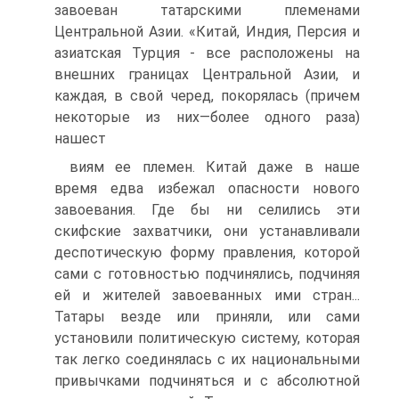
завоеван татарскими племенами
Центральной Азии. «Китай, Индия, Персия и
азиатская Турция - все рас­положены на
внешних границах Центральной Азии, и
каждая, в свой че­ред, покорялась (причем
некоторые из них—более одного раза)
нашест­
виям ее племен. Китай даже в наше
время едва избежал опасности нового
завоевания. Где бы ни селились эти
скифские захватчики, они устанавли­вали
деспотическую форму правления, которой
сами с готовностью под­чинялись, подчиняя
ей и жителей завоеванных ими стран...
Татары вез­де или приняли, или сами
установили политическую систему, которая
так легко соединялась с их национальными
привычками подчиняться и с аб­солютной