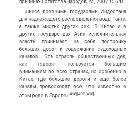
причинах богатства народов. М., 2007. С. 641.
шиеся древними государями Индостана
для надлежащего распределения воды Ганга,
а также многих других рек... В Китае и в
других государствах Азии исполнительная
власть принимает на себя постройку
больших до­рог и содержание судоходных
каналов... Эта отрасль общественных дел,
как говорят, пользуется большим
вниманием во всех странах, но особен­но в
Китае, где большие дороги и еще более
каналы превосходят все, что известно в
[496]
[497]
[498]
этом роде в Европе»
.