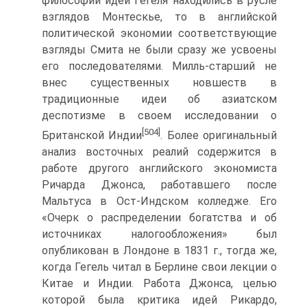
философии идеи Гегеля находились в русле
взглядов Монтескье, то в английской
политической экономии со­ответствующие
взгляды Смита не были сразу же усвоены
его последова­телями. Милль-старший не
внес существенных новшеств в
традиционные идеи об азиатском
деспотизме в своем исследовании о
[504]
Британской Ин­дии
. Более оригинальный
анализ восточных реалий содержится в
рабо­те другого английского экономиста
Ричарда Джонса, работавшего после
Мальтуса в Ост-Индском колледже. Его
«Очерк о распределении богатства и об
источниках налогообложения» был
опубликован в Лондоне в 1831 г., тогда же,
когда Гегель читал в Берлине свои лекции о
Китае и Индии. Ра­бота Джонса, целью
которой была критика идей Рикардо,