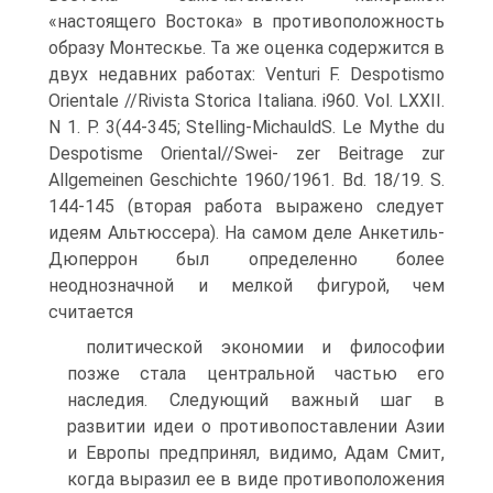
«настоящего Востока» в про­тивоположность
образу Монтескье. Та же оценка содержится в
двух недав­них работах: Venturi F. Despotismo
Orientale //Rivista Storica Italiana. i960. Vol. LXXII.
N 1. P. 3(44-345; Stelling-MichauldS. Le Mythe du
Despotisme Oriental//Swei- zer Beitrage zur
Allgemeinen Geschichte 1960/1961. Bd. 18/19. S.
144-145 (вторая работа выражено следует
идеям Альтюссера). На самом деле Анкетиль-
Дюпер­рон был определенно более
неоднозначной и мелкой фигурой, чем
считается
политической экономии и философии
позже стала центральной частью его
наследия. Следующий важный шаг в
развитии идеи о противопостав­лении Азии
и Европы предпринял, видимо, Адам Смит,
когда выразил ее в виде противоположения