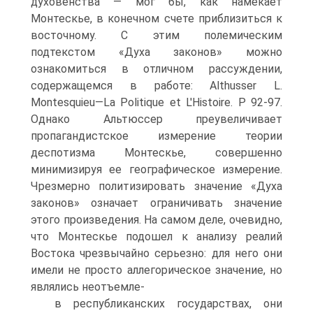
духовенства — мог бы, как намекает
Монтескье, в конечном счете приблизиться к
восточному. С этим полемическим
подтекстом «Духа законов» можно
ознакомиться в отличном рассуждении,
содержащемся в работе: Althusser L.
Montesquieu—La Politique et L'Histoire. P 92-97.
Однако Альтюссер преувеличивает
пропагандистское изме­рение теории
деспотизма Монтескье, совершенно
минимизируя ее географи­ческое измерение.
Чрезмерно политизировать значение «Духа
законов» озна­чает ограничивать значение
этого произведения. На самом деле, очевидно,
что Монтескье подошел к анализу реалий
Востока чрезвычайно серьезно: для него они
имели не просто аллегорическое значение, но
являлись неотъемле-
в республиканских государствах, они