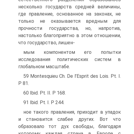
несколько государств средней величины,
где правление, основанное на законах, не
только не оказывается вредным для
прочности государства, но, напро­тив,
настолько благоприятно в этом отношении,
что государство, лишен-
мым компонентом его попытки
исследования политических систем в
глобаль­ном масштабе.
59 Montesquieu Ch. De l’Esprit des Lois. Pt. I.
P 81.
60 Ibid. Pt. II. P 168.
91 Ibid. Pt. I. P 244.
ное такого правления, приходит в упадок
и становится слабее других. Вот что
образовало тот дух свободы, благодаря
которому каждая страна в Ев­ропе с