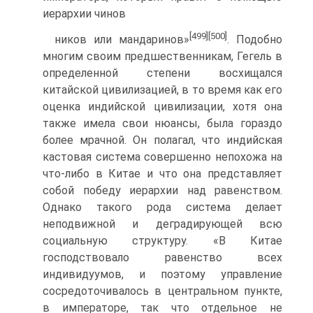
иерархии чинов­
[499]
[500]
ников или мандаринов»
. Подобно
многим своим предшественникам, Гегель в
определенной степени восхищался
китайской цивилизацией, в то время как его
оценка индийской цивилизации, хотя она
также име­ла свои нюансы, была гораздо
более мрачной. Он полагал, что индий­ская
кастовая система совершенно непохожа на
что-либо в Китае и что она представляет
собой победу иерархии над равенством.
Однако тако­го рода система делает
неподвижной и деградирующей всю
социальную структуру. «В Китае
господствовало равенство всех
индивидуумов, и по­этому управление
сосредоточивалось в центральном пункте,
в императо­ре, так что отдельное не