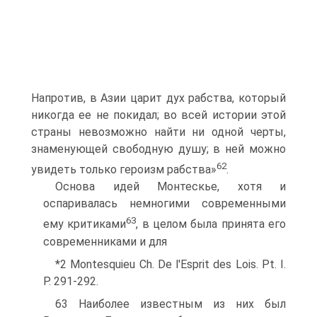
Напротив, в Азии царит дух рабства, который
никогда ее не покидал; во всей истории этой
страны невозможно найти ни одной черты,
знаме­нующей свободную душу; в ней можно
62
увидеть только героизм рабства»
.
Основа идей Монтескье, хотя и
оспаривалась немногими современ­ными
63
ему критиками
, в целом была принята его
современниками и для
*2 Montesquieu Ch. De l'Esprit des Lois. Pt. I.
P. 291-292.
63 Наиболее известным из них был