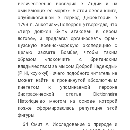
величественно воспарил в Индии и на
омывающих ее морях». В этой своей книге,
опубли­кованной в период Директории в
1798 г., Анкетиль-Дюперрон утверждал, что
«тигр должен быть атакован в своем
логове», и предлагал организовать фран­
цузскую военно-морскую экспедицию с
целью захвата Бомбея, чтобы таким
образом «покончить с британским
владычеством за мысом Доброй Надеж­ды»
(Р. і-іі, хху-ххуі).Ничего подобного читатель не
может найти в проник­нутой абсолютным
пиететом к упоминаемой персоне
биографической статье Dictionnaire
Historique,во многом на основе которой
позже сформировалась репутация этой
фигуры.
64 Смит А. Исследование о природе и