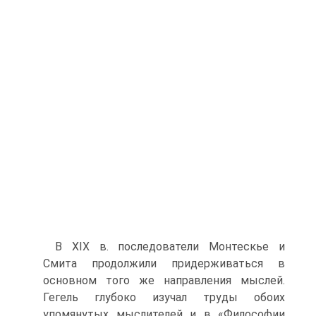
В XIX в. последователи Монтескье и
Смита продолжили придержи­ваться в
основном того же направления мыслей.
Гегель глубоко изучал труды обоих
упомянутых мыслителей и в «Философии