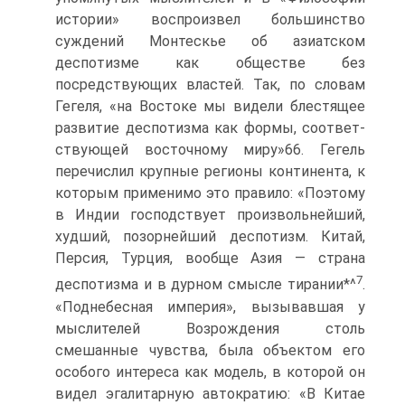
истории» воспро­извел большинство
суждений Монтескье об азиатском
деспотизме как обществе без
посредствующих властей. Так, по словам
Гегеля, «на Вос­токе мы видели блестящее
развитие деспотизма как формы, соответ­
ствующей восточному миру»66. Гегель
перечислил крупные регионы континента, к
которым применимо это правило: «Поэтому
в Индии гос­подствует произвольнейший,
худший, позорнейший деспотизм. Китай,
Персия, Турция, вообще Азия — страна
7
деспотизма и в дурном смысле тирании*^
.
«Поднебесная империя», вызывавшая у
мыслителей Воз­рождения столь
смешанные чувства, была объектом его
особого инте­реса как модель, в которой он
видел эгалитарную автократию: «В Китае