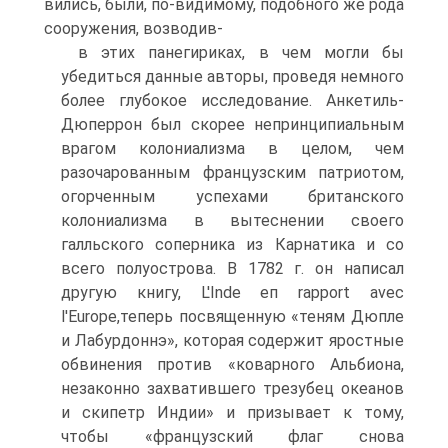
вились, были, по-видимому, подобного же рода
сооружения, возводив-
в этих панегириках, в чем могли бы
убедиться данные авторы, проведя немно­го
более глубокое исследование. Анкетиль-
Дюперрон был скорее непринци­пиальным
врагом колониализма в целом, чем
разочарованным французским патриотом,
огорченным успехами британского
колониализма в вытеснении своего
галльского соперника из Карнатика и со
всего полуострова. В 1782 г. он написал
другую книгу, L'Inde еп rapport avec
l'Europe,теперь посвященную «теням Дюпле
и Лабурдоннэ», которая содержит яростные
обвинения против «коварного Альбиона,
незаконно захватившего трезубец океанов
и скипетр Индии» и призывает к тому,
чтобы «французский флаг снова