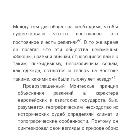
Между тем для общества необходимо, чтобы
существовало что-то постоянное; это
60
постоянное и есть религия»
. В то же время
он полагал, что эти об­щества неизменны:
«Законы, нравы и обычаи, относящиеся даже к
та­ким, по-видимому, безразличным вещам,
как одежда, остаются и теперь на Востоке
1
такими, какими они были тысячу лет назад»^
.
Провозглашенный Монтескье принцип
объяснения различий в харак­тере
европейских и азиатских государств был,
разумеется, географиче­ским: несходство их
исторических судеб определяли климат и
топогра­фические особенности. Поэтому он
синтезировал свои взгляды о при­роде обоих