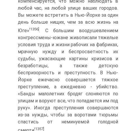
компенсируется, что можно наблюдать в
любой час, на любой улице ваших городов.
Вы можете встретить в Нью-Йорке за один
день больше нищих, чем за всю жизнь на
!1356]
Юге»
. С большим воодушевлением
конгрессмены-южане живописали тяжелые
условия труда и жизни рабочих на фабриках,
мрачную нужду и беспросветность их
судьбы, ужасающие картины кризисов и
безработицы, а также детскую
беспризорность и преступность. В Нью-
Йорке ежечасно совершается тяжкое
преступление, а ежедневно - убийство.
«Банды малолетних бродяг слоняются по
улицам и воруют все, что попадается им под
руку». Иногда преступления совершаются
из-за нужды, чтобы за воротами тюрьмы
спастись от неминуемой голодной
!1357]
смерти
.