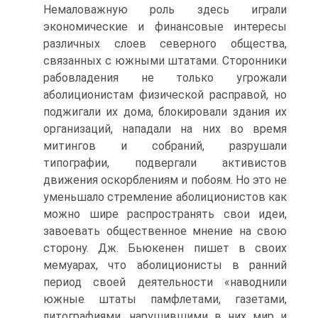
Немаловажную роль здесь играли
экономические и финансовые интересы
различных слоев северного общества,
связанных с южными штатами. Сторонники
рабовладения не только угрожали
аболиционистам физической расправой, но
поджигали их дома, блокировали здания их
организаций, нападали на них во время
митингов и собраний, разрушали
типографии, подвергали активистов
движения оскорблениям и побоям. Но это не
уменьшало стремление аболиционистов как
можно шире распространять свои идеи,
завоевать общественное мнение на свою
сторону. Дж. Бьюкенен пишет в своих
мемуарах, что аболиционисты в ранний
период своей деятельности «наводнили
южные штаты памфлетами, газетами,
литографиями. нарушившими в них мир и