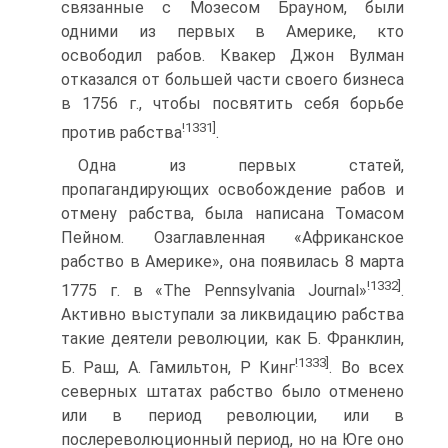
связанные с Мозесом Брауном, были
одними из первых в Америке, кто
освободил рабов. Квакер Джон Вулман
отказался от большей части своего бизнеса
в 1756 г., чтобы посвятить себя борьбе
!1331]
против рабства
.
Одна из первых статей,
пропагандирующих освобождение рабов и
отмену рабства, была написана Томасом
Пейном. Озаглавленная «Африканское
рабство в Америке», она появилась 8 марта
!1332]
1775 г. в «The Pennsylvania Journal»
.
Активно выступали за ликвидацию рабства
такие деятели революции, как Б. Франклин,
!1333]
Б. Раш, А. Гамильтон, Р Кинг
. Во всех
северных штатах рабство было отменено
или в период революции, или в
послереволюционный период, но на Юге оно