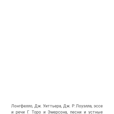
Лонгфелло, Дж. Уиттьера, Дж. Р. Лоуэлла, эссе
и речи Г. Торо и Эмерсона, песни и устные