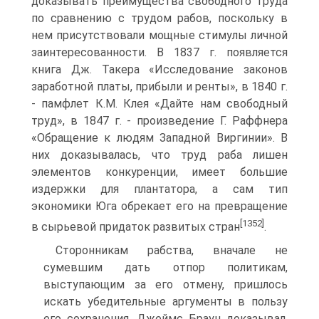
доказывать преимущества свободного труда
по сравнению с трудом рабов, поскольку в
нем присутствовали мощные стимулы личной
заинтересованности. В 1837 г. появляется
книга Дж. Такера «Исследование законов
заработной платы, прибыли и ренты», в 1840 г.
- памфлет К.М. Клея «Дайте нам свободный
труд», в 1847 г. - произведение Г. Раффнера
«Обращение к людям Западной Виргинии». В
них доказывалась, что труд раба лишен
элементов конкуренции, имеет большие
издержки для плантатора, а сам тип
экономики Юга обрекает его на превращение
[1352]
в сырьевой придаток развитых стран
.
Сторонникам рабства, вначале не
сумевшим дать отпор политикам,
выступающим за его отмену, пришлось
искать убедительные аргументы в пользу
его сохранения. Джеймс Браун доказывал,