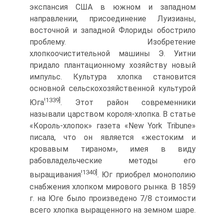
экспансия США в южном и западном
направлении, присоединение Луизианы,
восточной и западной Флориды обострило
проблему. Изобретение
хлопкоочистительной машины Э. Уитни
придало плантационному хозяйству новый
импульс. Культура хлопка становится
основной сельскохозяйственной культурой
!1339]
Юга
. Этот район современники
называли царством короля-хлопка. В статье
«Король-хлопок» газета «New York Tribune»
писала, что он является «жестоким и
кровавым тираном», имея в виду
рабовладельческие методы его
!1340]
выращивания
. Юг приобрел монополию
снабжения хлопком мирового рынка. В 1859
г. на Юге было произведено 7/8 стоимости
всего хлопка выращенного на земном шаре.