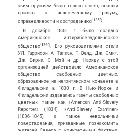
чьим оружием было только слово, вечный
призыв к человеческому разуму,
!1359]
справедливости и состраданию»
.
В декабре 1833 г. было создано
Американское антирабовладельческое
!1360]
общество
. Его руководителями стали
УЛ. Гаррисон, А. Таппан, Т Велд, Дж. Смит,
Дж. Бирни, С. Мэй и др. Наряду с этой
организацией действовало Американское
общество свободных цветных,
образованное на негритянском конвенте в
Филадельфии в 1830 г. В Нью-Йорке и
Филадельфии издавались газеты свободных
цветных, такие как «American Anti-Slavery
Reporter» (1834), «Anti-Slavery Examiner»
(1836-1845), а также невольничьи
повествования, призванные познакомить
жителей Севера с конкретными фактами,