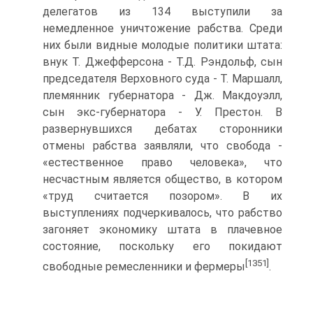
делегатов из 134 выступили за
немедленное уничтожение рабства. Среди
них были видные молодые политики штата:
внук Т. Джефферсона - Т.Д. Рэндольф, сын
председателя Верховного суда - Т. Маршалл,
племянник губернатора - Дж. Макдоуэлл,
сын экс-губернатора - У. Престон. В
развернувшихся дебатах сторонники
отмены рабства заявляли, что свобода -
«естественное право человека», что
несчастным является общество, в котором
«труд считается позором». В их
выступлениях подчеркивалось, что рабство
загоняет экономику штата в плачевное
состояние, поскольку его покидают
[1351]
свободные ремесленники и фермеры
.