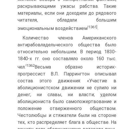
раскрывающими ужасы рабства. Такие
материалы, если они доходили до рядового
читателя, обладали большим
!1361]
эмоциональным воздействием
.
Количество членов Американского
антирабовладельческого общества было
относительно небольшим. В период 1830-
1840-х гг. оно составляло около 160 тыс.
!1362
чел.
Весьма образно историк-
прогрессист В.Л. Паррингтон описывал
состав этого движения: «Участие в
аболиционистском движении не сулило ни
денег, ни славы, ни власти; уделом
аболициониста было самопожертвование и
положение отверженного обществом.
Честолюбцы и стяжатели были на стороне
тех, кто распределяет блага в обществе. На