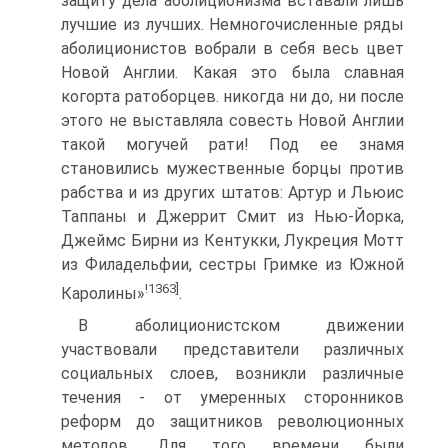
защиту дела аболиционизма вставали лишь
лучшие из лучших. Немногочисленные ряды
аболиционистов вобрали в себя весь цвет
Новой Англии. Какая это была славная
когорта ратоборцев. никогда ни до, ни после
этого не выставляла совесть Новой Англии
такой могучей рати! Под ее знамя
становились мужественные борцы против
рабства и из других штатов: Артур и Льюис
Таппаны и Джеррит Смит из Нью-Йорка,
Джеймс Бирни из Кентукки, Лукреция Мотт
из Филадельфии, сестры Гримке из Южной
!1363]
Каролины»
.
В аболиционистском движении
участвовали представители различных
социальных слоев, возникли различные
течения - от умеренных сторонников
реформ до защитников революционных
методов. Для того времени были