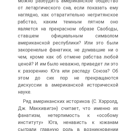
можно разбудить американское общество
от летаргического сна, если показать ему
наглядно, как отвратительно негритянское
рабство, каким темным пятном оно
является на прекрасном образе Свободы,
ставшем официальным символом
американской республики? Или это были
закоренелые фанатики, не думавшие ни о
чем, кроме как об отмене рабства любой
ценой? И им было неважно, приведет ли это
к разорению Юга или распаду Союза? Об
этом до сих пор не прекращаются
дискуссии в американской исторической
науке.
Ряд американских историков (С. Хэрролд,
Дж. Маккивигэн) считает, что именно их
фанатизм, нетерпимость к «особому
институту» Юга, ненависть к южанам
сыграли главную роль в возникновении