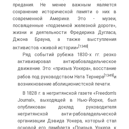
предания. Не менее важным является
сохранение исторической памяти о них в
современной Америке. Это - музеи,
посвященные «подземной железной дороге»,
жизни и деятельности Фредерика Дугласа,
Джона Брауна, а также выступления
[1348]
активистов «живой истории»
.
Ряд событий рубежа 1830-х гг. резко
активизировал антирабовладельческое
движение. Это: «призыв Уокера», восстание
[1349]
рабов под руководством Ната Тернера
и
возникновение аболиционистской печати.
В 1828 г. в негритянской газете «Freedom’s
Journal», выходящей в Нью-Йорке, был
опубликован доклад руководителя
негритянской анти-рабовладельческой
организации Дэвида Уокера, который стал
основой его памфлета «Призыв Уокера. к