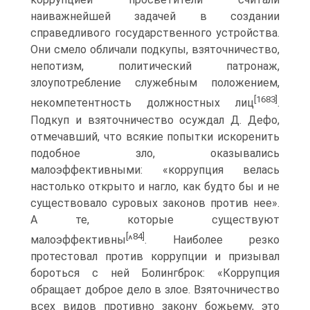
наиважнейшей задачей в создании
справедливого государственного устройства.
Они смело обличали подкупы, взяточничество,
непотизм, политический патронаж,
злоупотребление служебным положением,
[1683]
некомпетентность должностных лиц
.
Подкуп и взяточничество осуждал Д. Дефо,
отмечавший, что всякие попытки искоренить
подобное зло, оказывались
малоэффективными: «коррупция велась
настолько открыто и нагло, как будто бы и не
существовало суровых законов против нее».
А те, которые существуют
[
84]
малоэффективны
^
. Наиболее резко
протестовал против коррупции и призывал
бороться с ней Болингброк: «Коррупция
обращает доброе дело в злое. Взяточничество
всех видов противно закону божьему, это