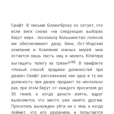
Свифт. В письме Болингброку он сетует, что
если виги снова «на следующих выборах
берут верх... поскольку большинство голосов
им обеспечивают двор, банк, Ост-Индская
компания и Компания южных морей. мне
остается лишь пасть ниц и молить Юпитера
[
86]
вытащить телегу из грязи»
^
. В памфлете
«Новый способ продажи должностей при
дворе» Свифт рассказывал, как одну и ту же
должность при дворе продают по несколько
раз, при этом берут от каждого просителя до
50 гиней, а когда деньги взяты, вдруг
выясняется, что место уже занято другим.
Проситель вынужден уйти ни с чем, а когда
поймет, что его одурачили, и попытается