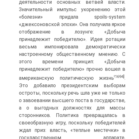
деятельности основных ветвей власти.
Значительный импульс укоренению этой
«болезни» придала spoils-system
«джексоновской эпохи». Она получила яркое
отображение в лозунге: «Добыча
принадлежит победителю». Идея ротации
весьма импонировала демократически
настроенному общественному мнению. С
этого времени принцип: «Добыча
принадлежит победителю» прочно вошел в
!1694]
американскую политическую жизнь
.
Это добавило президентским выборам
остроты, поскольку речь шла уже не только
о завоевании высшего поста в государстве,
а о выгодных должностях для массы
сторонников. Политика превращалась в
своеобразную игру, поскольку победителей
ждал приз: власть, «теплые местечки» в
государственном аппарате,