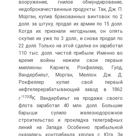
вооружение, гнилое обмундирование,
недоброкачественные продукты. Так, Дж. П.
Морган, купив бракованных винтовок по 2
долл. за штуку, продал их армии по 15 долл.
Когда их признали негодными, он опять
скупил их уже по 3 долл., и снова продал по
22 долл. Только на этой сделке он заработал
110 тыс. долл. чистой прибыли. Именно во
время войны нажили свои первые
миллионы Карнеги, Рокфеллер, Гулд,
Вандербильт, Морган, Меллон. Дж. Д.
Рокфеллер купил свой первый
нефтеперерабатывающий завод в 1862
!1703]
г.
К. Вандербильт на продаже своего
флота заработал 40 млн. долл. Большие
барыши сулило железнодорожное
строительство и прокладка телеграфных
линий на Западе. Особенно прибыльной
оказалась контрабанда хлопка с Юга. За