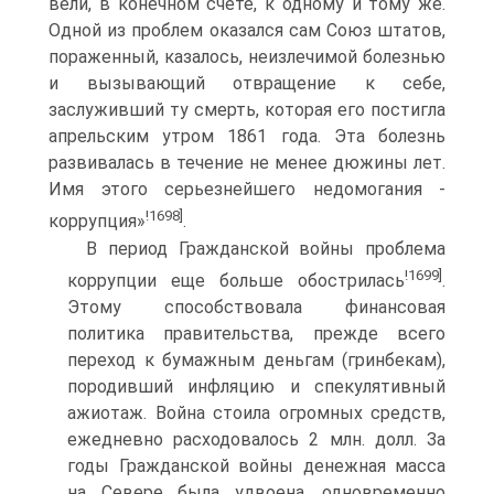
вели, в конечном счете, к одному и тому же.
Одной из проблем оказался сам Союз штатов,
пораженный, казалось, неизлечимой болезнью
и вызывающий отвращение к себе,
заслуживший ту смерть, которая его постигла
апрельским утром 1861 года. Эта болезнь
развивалась в течение не менее дюжины лет.
Имя этого серьезнейшего недомогания -
!1698]
коррупция»
.
В период Гражданской войны проблема
!1699]
коррупции еще больше обострилась
.
Этому способствовала финансовая
политика правительства, прежде всего
переход к бумажным деньгам (гринбекам),
породивший инфляцию и спекулятивный
ажиотаж. Война стоила огромных средств,
ежедневно расходовалось 2 млн. долл. За
годы Гражданской войны денежная масса
на Севере была удвоена, одновременно