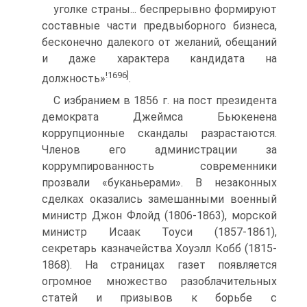
уголке страны... беспрерывно формируют
составные части предвыборного бизнеса,
бесконечно далекого от желаний, обещаний
и даже характера кандидата на
!1696]
должность»
.
С избранием в 1856 г. на пост президента
демократа Джеймса Бьюкенена
коррупционные скандалы разрастаются.
Членов его администрации за
коррумпированность современники
прозвали «буканьерами». В незаконных
сделках оказались замешанными военный
министр Джон Флойд (1806-1863), морской
министр Исаак Тоуси (1857-1861),
секретарь казначейства Хоуэлл Кобб (1815-
1868). На страницах газет появляется
огромное множество разоблачительных
статей и призывов к борьбе с