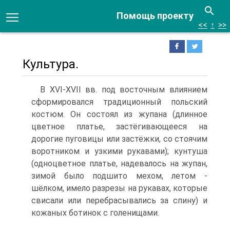
Помощь проекту
<<
↑
>>
Культура.
В XVI-XVII вв. под восточным влиянием
сформировался тра­диционный польский
костюм. Он состоял из жупана (длинное
цветное платье, застёгивающееся на
дорогие пуговицы или застёжки, со стоячим
воротником и узкими рукавами); кунтуша
(одноцветное платье, надевалось на жупан,
зимой было подшито мехом, летом -
шёлком, имело разрезы на рукавах, которые
сви­сали или перебрасывались за спину) и
кожаных ботинок с голенищами.