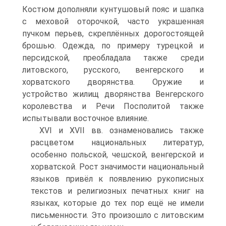
Костюм дополняли кунтушовый пояс и шапка
с меховой оторочкой, часто украшенная
пучком перьев, скреплённых дорогостоящей
брошью. Одежда, по примеру ту­рецкой и
персидской, преобладала также среди
литовского, русского, венгерско­го и
хорватского дворянства. Оружие и
устройство жилищ дворянства Венгер­ского
королевства и Речи Посполитой также
испытывали восточное влияние.
XVI и XVII вв. ознаменовались также
расцветом национальных литератур,
особенно польской, чешской, венгерской и
хорватской. Рост значимости нацио­нальный
языков привёл к появлению рукописных
текстов и религиозных печат­ных книг на
языках, которые до тех пор ещё не имели
письменности. Это произо­шло с литовским