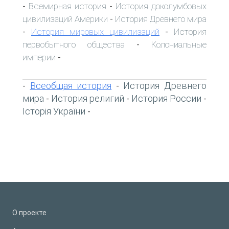
Всемирная история
История доколумбовых
-
-
цивилизаций Америки
История Древнего мира
-
История мировых цивилизаций
История
-
-
первобытного общества
Колониальные
-
империи
-
Всеобщая история
История Древнего
-
-
мира
История религий
История России
-
-
-
Історія України
-
О проекте