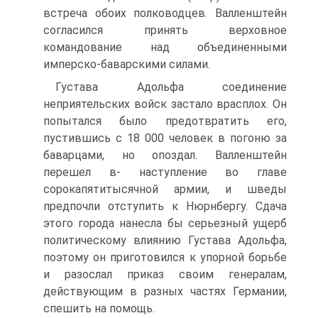
встреча обоих полководцев. Валленштейн
согла­сился принять верховное
командование над объеди­ненными
имперско-баварскими силами.
Густава Адольфа соединение
неприятельских войск застало врасплох. Он
попытался было предот­вратить его,
пустившись с 18 000 человек в погоню за
баварцами, но опоздал. Валленштейн
перешел в- на­ступление во главе
сорокапятитысячной армии, и шведы
предпочли отступить к Нюрнбергу. Сдача
этого города нанесла бы серьезный ущерб
политиче­скому влиянию Густава Адольфа,
поэтому он приго­товился к упорной борьбе
и разослал приказ своим генералам,
действующим в разных частях Германии,
спешить на помощь.