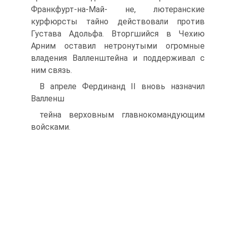
Франкфурт-на-Май- не, лютеранские
курфюрсты тайно действовали про­тив
Густава Адольфа. Вторгшийся в Чехию
Арним оставил нетронутыми огромные
владения Валленш­тейна и поддерживал с
ним связь.
В апреле Фердинанд II вновь назначил
Валленш­
тейна верховным главнокомандующим
войсками.