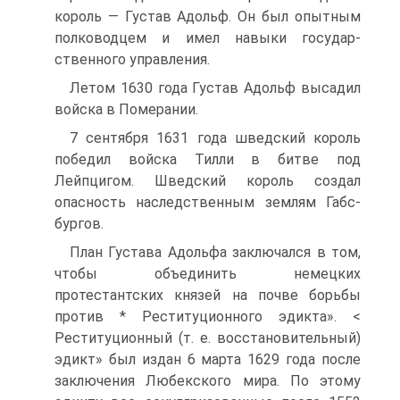
король — Густав Адольф. Он был опытным
полководцем и имел навыки государ­
ственного управления.
Летом 1630 года Густав Адольф высадил
войска в Померании.
7 сентября 1631 года шведский король
победил войска Тилли в битве под
Лейпцигом. Шведский ко­роль создал
опасность наследственным землям Габс­
бургов.
План Густава Адольфа заключался в том,
чтобы объединить немецких
протестантских князей на почве борьбы
против * Реституционного эдикта». <
Реститу­ционный (т. е. восстановительный)
эдикт» был издан 6 марта 1629 года после
заключения Любекского ми­ра. По этому