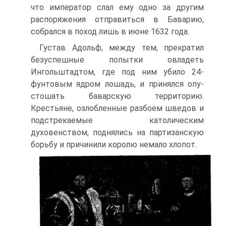
что император слал ему одно за другим
распоря­жения отправиться в Баварию,
собрался в поход лишь в июне 1632 года.
Густав Адольф, между тем, прекратил
безуспеш­ные попытки овладеть
Ингольштадтом, где под ним убило 24-
фунтовым ядром лошадь, и принялся опу­
стошать баварскую территорию.
Крестьяне, озлоб­ленные разбоем шведов и
подстрекаемые католиче­ским
духовенством, поднялись на партизанскую
борь­бу и причинили королю немало хлопот.