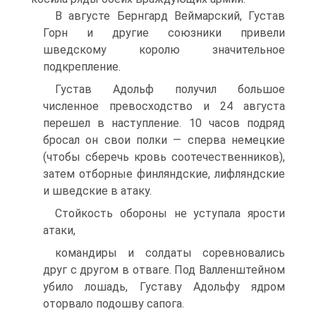
В августе Бернгард Веймарский, Густав
Горн и другие союзники привели
шведскому королю значи­тельное
подкрепление.
Густав Адольф получил большое
численное пре­восходство и 24 августа
перешел в наступление. 10 часов подряд
бросал он свои полки — сперва не­мецкие
(чтобы сберечь кровь соотечественников),
за­тем отборные финляндские, лифляндские
и шведские в атаку.
Стойкость обороны не уступала ярости
атаки,
командиры и солдаты соревновались
друг с другом в отваге. Под Валленштейном
убило лошадь, Густаву Адольфу ядром
оторвало подошву сапога.