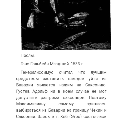
Послы.
Ганс Гольбейн Младший. 1533 г.
Генералиссимус считал, что лучшим
средством за­ставить шведов уйти из
Баварии является нажим на Саксонию:
Густав Адольф ни в коем случае не мог
допустить разгрома саксонцев. Поэтому
Максимили­ану самому пришлось
выбираться из Баварии на гра­ницу Чехии и
Саксонии. Здесь в г. Хеб (Эгер) состоя­лась