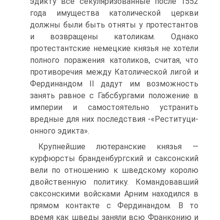
эдикту все секуляризованные после 1552
года имущества католической церкви
должны были быть отняты у протестантов
и возвращены като­ликам. Однако
протестантские немецкие князья не хотели
полного поражения католиков, считая, что
противоречия между Католической лигой и
Ферди­нандом II дадут им возможность
занять равное с Габсбургами положение в
империи и самостоятельно устранить
вредные для них последствия -«Реституци­
онного эдикта».
Крупнейшие лютеранские князья —
курфюрсты бранденбургский и саксонский
вели по отношению к шведскому королю
двойственную политику. Коман­довавший
саксонскими войсками Арним находился в
прямом контакте с Фердинандом. В то
время как шведы заняли всю Франконию и