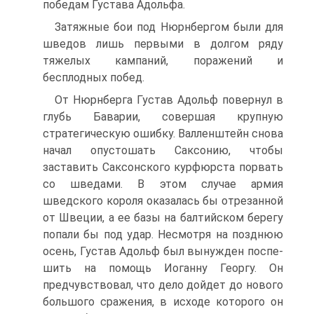
победам Густава Адольфа.
Затяжные бои под Нюрнбергом были для
шведов лишь первыми в долгом ряду
тяжелых кампаний, поражений и
бесплодных побед.
От Нюрнберга Густав Адольф повернул в
глубь Баварии, совершая крупную
стратегическую ошибку. Валленштейн снова
начал опустошать Саксонию, что­бы
заставить Саксонского курфюрста порвать
со шве­дами. В этом случае армия
шведского короля оказа­лась бы отрезанной
от Швеции, а ее базы на балтий­ском берегу
попали бы под удар. Несмотря на позднюю
осень, Густав Адольф был вынужден поспе­
шить на помощь Иоганну Георгу. Он
предчувствовал, что дело дойдет до нового
большого сражения, в исхо­де которого он