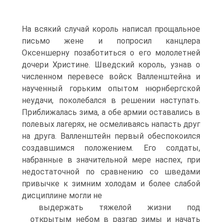
На всякий случай король написал прощальное
письмо жене и попросил канцлера
Оксеншерну позаботиться о его мололетней
дочери Христине. Шведский король, узнав о
численном перевесе войск Валленштейна и
на­ученный горьким опытом нюрнбергской
неудачи, по­колебался в решении наступать.
Приближалась зима, а обе армии оставались в
полевых лагерях, не осмели­ваясь напасть друг
на друга. Валленштейн первый обеспокоился
создавшимся положением. Его солда­ты,
набранные в значительной мере наспех, при
недо­статочной по сравнению со шведами
привычке к зим­ним холодам и более слабой
дисциплине могли не
выдержать тяжелой жизни под
открытым небом в раз­гар зимы и начать