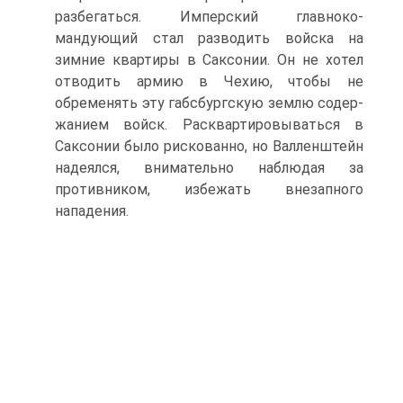
разбегаться. Имперский главноко­
мандующий стал разводить войска на
зимние кварти­ры в Саксонии. Он не хотел
отводить армию в Чехию, чтобы не
обременять эту габсбургскую землю содер­
жанием войск. Расквартировываться в
Саксонии бы­ло рискованно, но Валленштейн
надеялся, вниматель­но наблюдая за
противником, избежать внезапного
нападения.