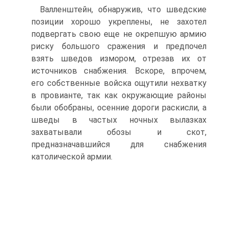
Валленштейн, обнаружив, что шведские
позиции хорошо укреплены, не захотел
подвергать свою еще не окрепшую армию
риску большого сражения и предпочел
взять шведов измором, отрезав их от
источ­ников снабжения. Вскоре, впрочем,
его собственные войска ощутили нехватку
в провианте, так как окру­жающие районы
были обобраны, осенние дороги рас­кисли, а
шведы в частых ночных вылазках
захватыва­ли обозы и скот,
предназначавшийся для снабжения
католической армии.