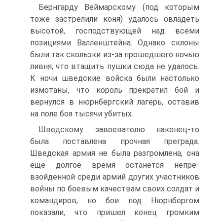
Бернгарду Веймарскому (под которым
тоже за­стрелили коня) удалось овладеть
высотой, господст­вующей над всеми
позициями Валленштейна. Однако склоны
были так скользки из-за прошедшего ночью
ливня, что втащить пушки сюда не удалось.
К ночи шведские войска были настолько
измотаны, что ко­роль прекратил бой и
вернулся в нюрнбергский ла­герь, оставив
на поле боя тысячи убитых.
Шведскому завоевателю наконец-то
была постав­лена прочная преграда.
Шведская армия не была разгромлена, она
еще долгое время останется непре­
взойденной среди армий других участников
войны по боевым качествам своих солдат и
командиров, но бои под Нюрнбергом
показали, что пришел конец гром­ким