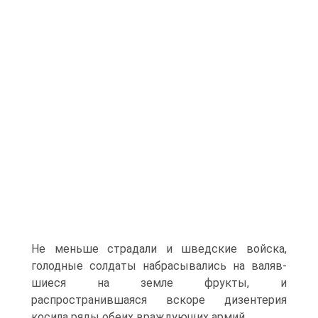
Не меньше страдали и шведские войска,
голодные солдаты набрасывались на валяв­
шиеся на земле фрукты, и
распространившаяся вско­ре дизентерия
косила ряды обеих враждующих ар­мий.