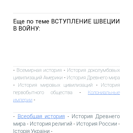
Еще по теме ВСТУПЛЕНИЕ ШВЕЦИИ
В ВОЙНУ:
Всемирная история
История доколумбовых
-
-
цивилизаций Америки
История Древнего мира
-
История мировых цивилизаций
История
-
-
первобытного общества
Колониальные
-
империи
-
Всеобщая история
История Древнего
-
-
мира
История религий
История России
-
-
-
Історія України
-