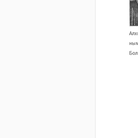
Алх
ным
Бол