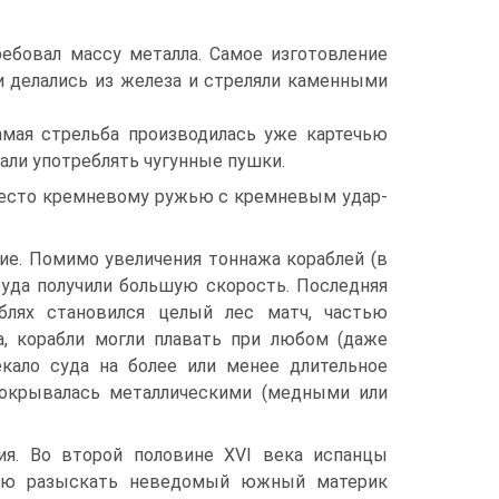
ребовал массу металла. Самое изготовление
 де­лались из железа и стреляли каменными
 самая стрельба производилась уже картечью
тали употреблять чугунные пушки.
 место кремневому ружью с кремневым удар­
ие. Помимо увеличения тоннажа кораб­лей (в
суда получили большую скорость. Последняя
блях становился целый лес матч, ча­стью
а, корабли могли плавать при любом (даже
екало суда на более или менее длительное
 покрывалась металлическими (медными или
тия. Во второй половине XVI века испанцы
елью разыскать неведомый южный материк