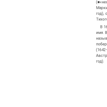
(■«не
Марки
год),
Тихог
В 1
имя. 
назыв
побер
(1642
Австр
год).