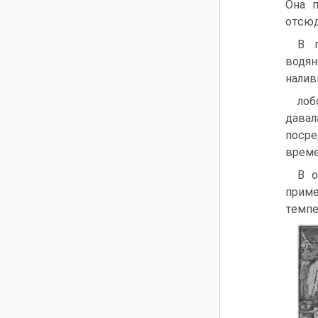
Она п
отсюд
В г
водя
налив
лоб
давал
посре
време
В о
приме
темпе