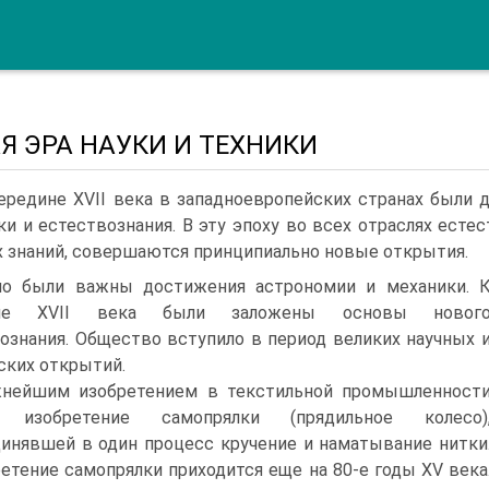
Я ЭРА НАУКИ И ТЕХНИКИ
ередине XVII века в западноевропейских стра­нах были 
ки и естествознания. В эту эпоху во всех отрас­лях ест
 знаний, совершаются принципиально новые открытия.
но были важны достижения астро­номии и механики. 
ине XVII века были зало­жены основы новог
ознания. Общество всту­пило в период великих научных 
ских от­крытий.
нейшим изобретением в текстильной промыш­ленност
 изобретение самопрялки (прядильное колесо)
инявшей в один процесс кручение и на­матывание нитки
етение самопрялки приходит­ся еще на 80-е годы XV века