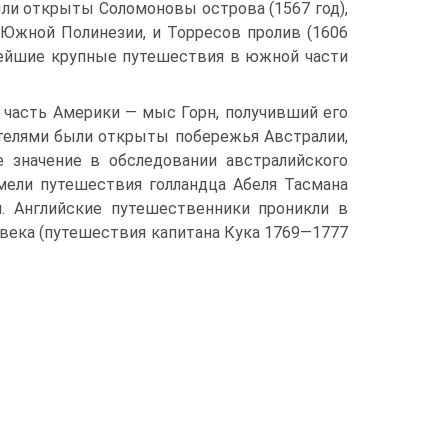
ыли открыты Соломоновы острова (1567 год),
 Южной Полинезии, и Торресов пролив (1606
нейшие крупные путешествия в южной части
часть Америки — мыс Горн, получив­ший его
ателями были открыты побережья Австралии,
е значение в обследовании австралийского
мели путешествия голландца Абеля Тасмана
й. Английские путешествен­ники проникли в
 века (путешествия капи­тана Кука 1769—1777