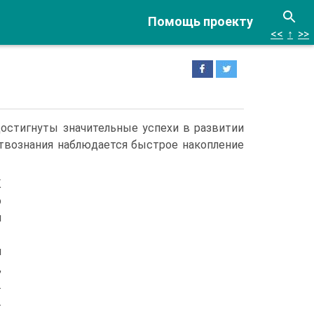
Помощь проекту
<<
↑
>>
достигнуты значительные успехи в развитии
ествознания наблюдается быстрое накопление
К
о
и
и
,
.
.