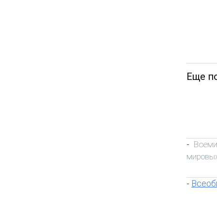
Еще п
Всеми
-
мировых
Всеоб
-