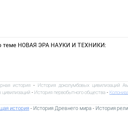
о теме НОВАЯ ЭРА НАУКИ И ТЕХНИКИ:
рная история
История доколумбовых цивилизаций А
-
 цивилизаций
История первобытного общества
Колониа
-
-
щая история
История Древнего мира
История рел
-
-