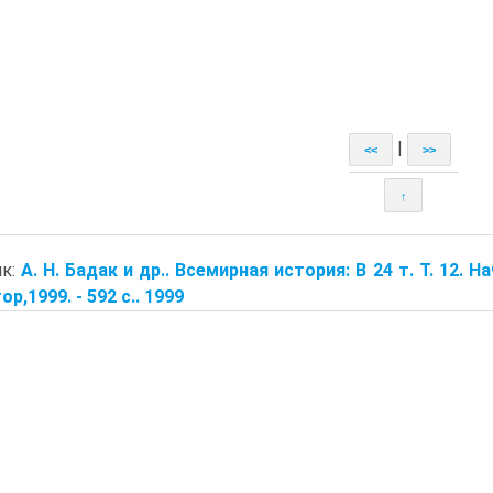
|
<<
>>
↑
ик:
А. Н. Бадак и др.. Всемирная история: В 24 т. Т. 12. 
р,1999. - 592 с.. 1999