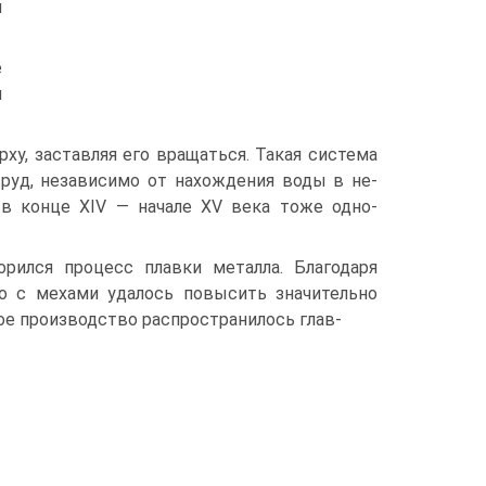
и
е
и
ерху, заставляя его вращаться. Такая система
 руд, независимо от нахождения воды в не­
 в конце XIV — начале XV века тоже одно­
рился процесс плавки металла. Благодаря
го с мехами удалось повысить значительно
ное производство распространилось глав-