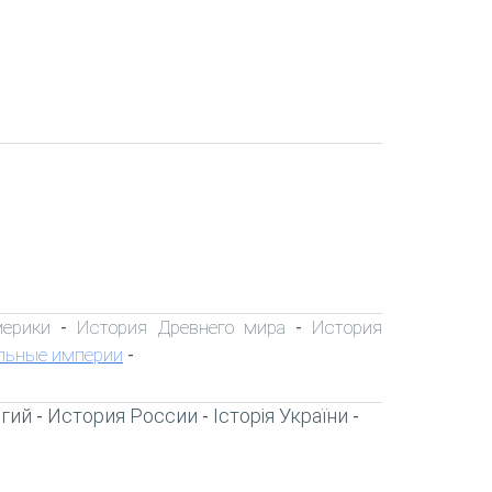
мерики
История Древнего мира
История
-
-
льные империи
-
игий
История России
Історія України
-
-
-