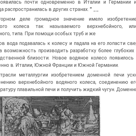
оявилась почти одновременно в Италии и Германии 
а распро­странилась в других странах. '" __
орном деле громадное значение имело изобрете­ни
ного колеса так называемого верхнебойного, ил
ного, типа. При помощи особых труб и же­
ов вода подавалась к колесу и падала на его лопа­сти св
а возможность производить разработку более глубоких
дственной близости. Новое водяное колесо по­явилось
нно в. Италии, Южной Франции и Южной Гер­мании.
трасли металлургии изобретением доменной печи уско
нению верхнебойного водяного колеса, соедине­нию е
ратуру плавильной печи и получить жидкий чу­гун. Домен