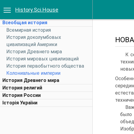
History.Sci.House
Всеобщая история
Всемирная история
История доколумбовых
НОВА
цивилизаций Америки
История Древнего мира
К с
История мировых цивилизаций
техни
История первобытного общества
новых
Колониальные империи
Особен
История Древнего мира
серед
История религий
естеств
История России
техниче
Історія України
Важ
было
объед
Изобр