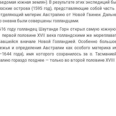
ведомая южная земля»). В результате этих экспе­диций б
зские острова (1595 год), представляющие со­бой часть
 отделяющий материк Австралию от Новой Гвинеи. Даль
о океана были совершены голландцами.
616 году голландец Шаутанде Горн открыл самую южную 
В первой половине XVII века голланд­скими же мореплав
авшейся вначале Новой Голлан­дией. Особенно большо
ежья и определения Австралии как особого материка и
—1644 года), имя которого со­хранилось за о. Тасмание
алию гораздо позднее — толь­ко во второй половине XVIII