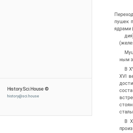
Переход
пушек п
ядрами 
дия
(желе
Муш
ным з
В X
XVI в
дости
History.Sci.House ©
соста
history@sci.house
встре
стоян
сталь
В X
прои