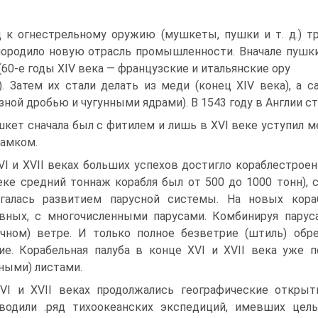
 к огнестре­льному оружию (мушкеты, пушки и т. д.) т
ородило новую отрасль промышленности. Вначале пушки
(60-е годы XIV века — французские и итальянские ору­
). Затем их стали делать из меди (конец XIV ве­ка), а
зной дробью и чугунными ядрами). В 1543 году в Англии с
кет сначала был с фитилем и лишь в XVI веке уступил
амком.
VI и XVII веках больших успехов достигло кораблестроен
еке средний тоннаж корабля был от 500 до 1000 тонн), 
галась развитием парусной системы. На новых кора
вных, с многочисленными парусами. Ком­бинируя парус
чном) ветре. И только полное безветрие (штиль) обр
ие. Корабельная палуба в конце XVI и XVII века уже
ными) листами.
VI и XVII веках продолжались географиче­ские откры
зводили .ряд тихоокеанских экспедиций, имев­ших ц