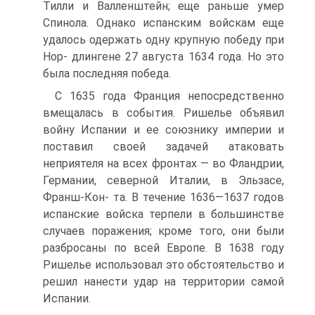
Тилли и Валленштейн; еще раньше умер
Спинола. Однако испанским войскам еще
удалось одержать одну крупную победу при
Нор- длингене 27 августа 1634 года. Но это
была послед­няя победа.
С 1635 года Франция непосредственно
вмещалась в события. Ришелье объявил
войну Испании и ее союзнику империи и
поставил своей задачей атако­вать
неприятеля на всех фронтах — во Фландрии,
Германии, северной Италии, в Эльзасе,
Франш-Кон- та. В течение 1636—1637 годов
испанские войска терпели в большинстве
случаев поражения; кроме того, они были
разбросаны по всей Европе. В 1638 го­ду
Ришелье использовал это обстоятельство и
решил нанести удар на территории самой
Испании.