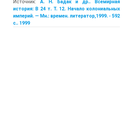
Источник:
А. Н. Бадак и др.. Всемирная
история: В 24 т. Т. 12. Начало коло­ниальных
империй. — Мн.: времен. литератор,1999. - 592
с.. 1999