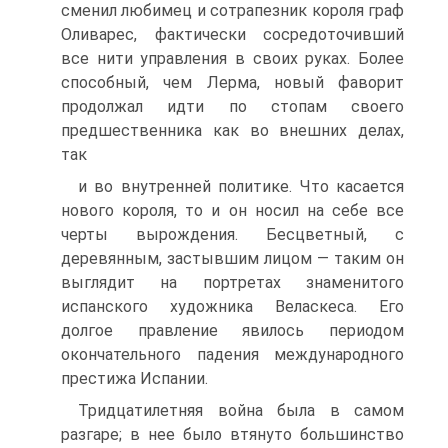
сменил любимец и сотрапезник короля граф
Оливарес, фактически сосредоточивший
все нити управления в своих руках. Более
способный, чем Лерма, новый фаворит
продолжал идти по стопам своего
предшественника как во внешних делах,
так
и во внутренней политике. Что касается
нового коро­ля, то и он носил на себе все
черты вырождения. Бесцветный, с
деревянным, застывшим лицом — та­ким он
выглядит на портретах знаменитого
испанско­го художника Веласкеса. Его
долгое правление яви­лось периодом
окончательного падения международ­ного
престижа Испании.
Тридцатилетняя война была в самом
разгаре; в нее было втянуто большинство