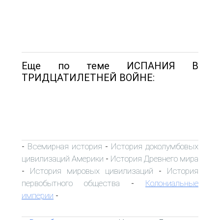
Еще по теме ИСПАНИЯ В
ТРИДЦАТИЛЕТНЕЙ ВОЙНЕ:
Всемирная история
История доколумбовых
-
-
цивилизаций Америки
История Древнего мира
-
История мировых цивилизаций
История
-
-
первобытного общества
Колониальные
-
империи
-