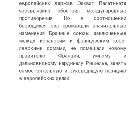
европейских держав. За­хват Палатината
чрезвычайно обострил международ­ные
противоречия. Но в соотношении
борющихся сил произошли значительные
изменения. Брачные союзы, заключенные
между испанским и французским коро­
левскими домами, не помешали новому
правителю Франции, умному и
дальновидному кардиналу Ри­шелье, занять
самостоятельную и руководящую пози­цию
в европейских делах.