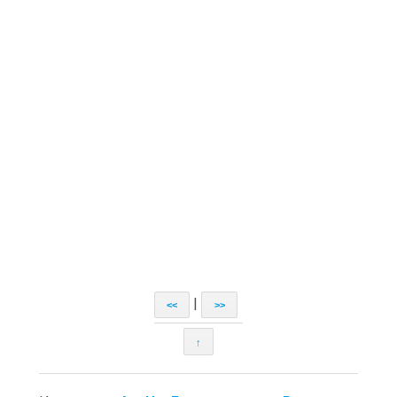
|
<<
>>
↑