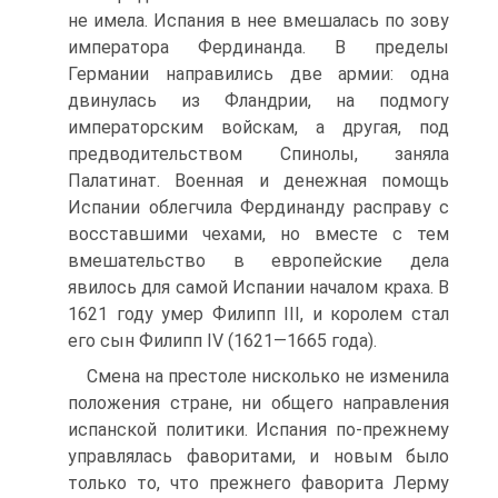
не имела. Испания в нее вмешалась по зову
императора Фердинанда. В пределы
Германии направились две армии: одна
двинулась из Фланд­рии, на подмогу
императорским войскам, а другая, под
предводительством Спинолы, заняла
Палатинат. Военная и денежная помощь
Испании облегчила Фердинанду расправу с
восставшими чехами, но вме­сте с тем
вмешательство в европейские дела
явилось для самой Испании началом краха. В
1621 году умер Филипп III, и королем стал
его сын Филипп IV (1621—1665 года).
Смена на престоле нисколько не изменила
положе­ния стране, ни общего направления
испанской поли­тики. Испания по-прежнему
управлялась фаворита­ми, и новым было
только то, что прежнего фаворита Лерму