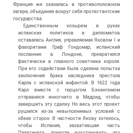
Франция же оказалась в противоположном
лагере, объединяя вокруг себя протестантские
государства.
Единственным козырем в руках
испанских полити­ков и дипломатов
оставалась Англия, управляемая Яковом I и
фаворитами. Граф Гондомар, испанский
посланник в Лондоне, превратился
фактически в главного советника короля.
При его содействии была сделана попытка
заключения брака наследника пре­стола
Карла с испанской инфантой. В 1622 года
Карл вместе с герцогом Бэкингемом
отправился инкогнито в Мадрид, чтобы
завершить эту сделку. Но весь этот проект
рушился из-за невыполнимых условий с
обеих сторон. В частности Якову хотелось,
чтобы Испания, захватившая часть
Палатината, помогла восстано­вить эту