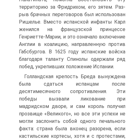
территорию за Фридрихом, его зятем. Раз­
рыв брачных переговоров был использован
Ришелье. Вместо испанской инфанты Карл
женился на фран­цузской принцессе
Генриетте-Марии, и это означало включение
Англии в коалицию, направленную против
Габсбургов. В 1625 году испанские войска
благодаря таланту Спинолы одержали ряд
побед, укрепивших положение Испании.
Голландская крепость Бреда вынуждена
была сда­ться испанцам после
десятимесячного сопротивле­ния. Эти
победы вызвали ликование при
мадридском дворе, и сам король получил
прозвище «Великого», но все эти успехи не
могли заслонить собой одного печального
факта: страна была вконец разорена, если
кастильские кортесы, хотя и с протестами,