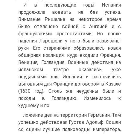
И в последующие годы Испания
продолжала вое­вать не без успеха.
Внимание Ришелье на некоторое время
было отвлечено войной с Англией и с
француз­скими протестантами. Но после
падения Ларошели у него были развязаны
руки. Его стараниями образо­валась новая
обширная коалиция, куда входили Франция,
Венеция, Голландия. Военные действия на
испанском театре оказались уже
неудачными для Ис­пании и закончились
выгодным для Франции догово­ром в Казале
(1630 год). Столь же неудачны были и
походы в Голландию. Изменилось к
худшему и по­
ложение дел на территории Германии. Там
успешно действовал Густав Адольф. Сошли
со сцены лучшие полководцы императора,