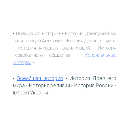
Всемирная история
История доколумбовых
-
-
цивилизаций Америки
История Древнего мира
-
История мировых цивилизаций
История
-
-
первобытного общества
Колониальные
-
империи
-
Всеобщая история
История Древнего
-
-
мира
История религий
История России
-
-
-
Історія України
-