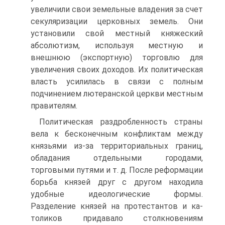
увеличили свои земельные владения за счет
секуляризации церковных земель. Они
установили свой местный княжеский
абсолютизм, используя местную и
внешнюю (экспортную) торгов­лю для
увеличения своих доходов. Их политическая
власть усилилась в связи с полным
подчинением лю­теранской церкви местным
правителям.
Политическая раздробленность страны
вела к бес­конечным конфликтам между
князьями из-за террито­риальных границ,
обладания отдельными городами,
торговыми путями и т. д. После реформации
борьба князей друг с другом находила
удобные идеологиче­ские формы.
Разделение князей на протестантов и ка­
толиков придавало столкновениям