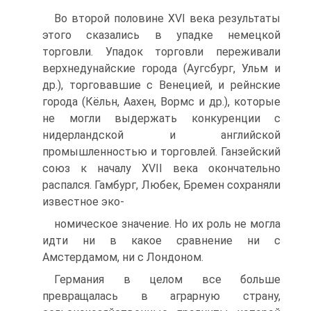
Во второй половине XVI века результаты
этого сказались в упадке немецкой
торговли. Упадок тор­говли переживали
верхнедунайские города (Аугс­бург, Ульм и
др.), торговавшие с Венецией, и рейн­ские
города (Кёльн, Аахен, Вормс и др.), которые
не могли выдержать конкуренции с
нидерландской и английской
промышленностью и торговлей. Ганзей­ский
союз к началу XVII века окончательно
распал­ся. Гамбург, Любек, Бремен сохраняли
известное эко-
номическое значение. Но их роль не могла
идти ни в какое сравнение ни с
Амстердамом, ни с Лондоном.
Германия в целом все больше
превращалась в аг­рарную страну,