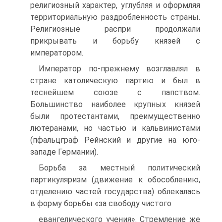
религиозный ха­рактер, углубляя и оформляя
территориальную раз­дробленность страны.
Религиозные распри продолжа­ли
прикрывать и борьбу князей с
императором.
Император по-прежнему возглавлял в
стране като­лическую партию и был в
теснейшем союзе с пап­ством.
Большинство наиболее крупных князей
были протестантами, преимущественно
лютеранами, но ча­стью и кальвинистами
(пфальцграф Рейнский и дру­гие на юго-
западе Германии).
Борьба за местный политический
партикуляризм (движение к обособлению,
отделению частей государ­ства) облекалась
в форму борьбы «за свободу чистого
евангелического учения». Стремление же