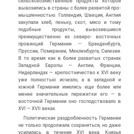
сельскохозяйственные продукты ко­торой
вывозились в страны с более развитой про­
мышленностью. Голландия, Швеция, Англия
закупа­ли хлеб, пеньку, скот, мясо и тому
подобные продукты, вывозившиеся
преимущественно из северо- восточных
провинций Германии — Бранденбурга,
Пруссии, Померании, Мекленбурга, Силезии.
В то время как в более развитых странах
Западной Евро­пы — Англии, Франции,
Нидерландах — крепостни­чество к XVI веку
уже полностью исчезло, а в запад­ной и
южной Германии имелись еще более или
менее значительные пережитки его — в
восточной Германии оно господствовало в
XVI — XVII веках.
Политическая раздробленность Германии
не толь­ко продолжала сохраняться, но даже
усилилась в те­чение XVI века. Князья