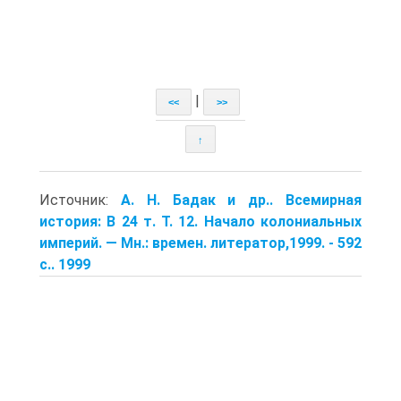
|
<<
>>
↑
Источник:
А. Н. Бадак и др.. Всемирная
история: В 24 т. Т. 12. Начало коло­ниальных
империй. — Мн.: времен. литератор,1999. - 592
с.. 1999